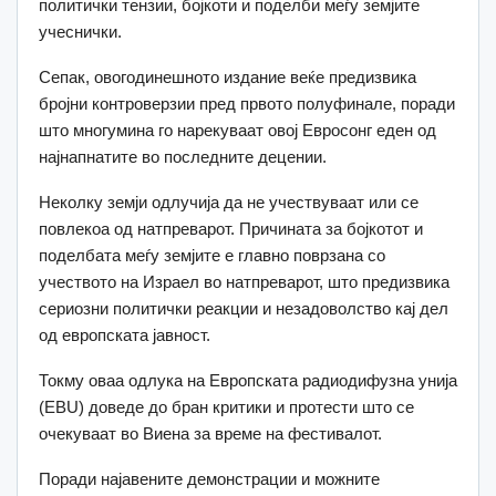
политички тензии, бојкоти и поделби меѓу земјите
учеснички.
Сепак, овогодинешното издание веќе предизвика
бројни контроверзии пред првото полуфинале, поради
што многумина го нарекуваат овој Евросонг еден од
најнапнатите во последните децении.
Неколку земји одлучија да не учествуваат или се
повлекоа од натпреварот. Причината за бојкотот и
поделбата меѓу земјите е главно поврзана со
учеството на Израел во натпреварот, што предизвика
сериозни политички реакции и незадоволство кај дел
од европската јавност.
Токму оваа одлука на Европската радиодифузна унија
(EBU) доведе до бран критики и протести што се
очекуваат во Виена за време на фестивалот.
Поради најавените демонстрации и можните