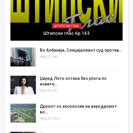
ШТИПСКИ ГЛАС
Штипски глас бр.163
Во Албанија, Специјалниот суд против…
пред 21 час
Џаред Лето остана без улога по
новите…
пред 21 час
Дронот со експлозив на аеродромот
во…
пред 22 часа