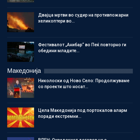
Двајца мртви во судир на противпожарни
хеликоптери во…
Фестивалот „Анибар“ во Пеќ повторно ги
обедини младите…
Македонија
Николоски од Ново Село: Продолжуваме
со проекти што носат…
Цела Македонија под портокалов аларм
поради екстремни…
ВЛЕН: Охридскиот договор не е