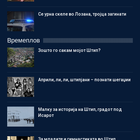
Се урна скеле во Лозана, тројца загинати
Времеплов
Зошто го сакам мојот Штип?
Aприли, ли, ли, штипјани – познати шегаџии
Малку за историја на Штип, градот под
Исарот
Зa младите и гимнастиката во Штип