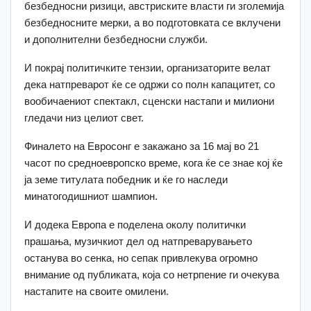
безбедносни ризици, австриските власти ги зголемија
безбедносните мерки, а во подготовката се вклучени
и дополнителни безбедносни служби.
И покрај политичките тензии, организаторите велат
дека натпреварот ќе се одржи со полн капацитет, со
вообичаениот спектакл, сценски настапи и милиони
гледачи низ целиот свет.
Финалето на Евросонг е закажано за 16 мај во 21
часот по средноевропско време, кога ќе се знае кој ќе
ја земе титулата победник и ќе го наследи
минатогодишниот шампион.
И додека Европа е поделена околу политички
прашања, музичкиот дел од натпреварувањето
останува во сенка, но сепак привлекува огромно
внимание од публиката, која со нетрпение ги очекува
настапите на своите омилени.