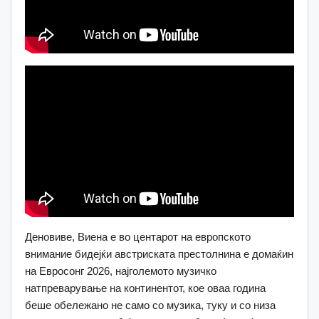
Деновиве, Виена е во центарот на европското
внимание бидејќи австриската престолнина е домаќин
на Евросонг 2026, најголемото музичко
натпреварување на континентот, кое оваа година
беше обележано не само со музика, туку и со низа