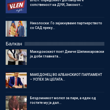
сопственост на ДУИ, Законот…
Николоски: Го зајакнуваме партнерството
со САД преку…
Балкан
Македонскиот поет Димче Шипинкаровски
ја доби главната…
МАКЕДОНЕЦ ВО АЛБАНСКИОТ ПАРЛАМЕНТ
– УСПЕХ ЗА ЦЕЛАТА…
Бездомникот молел за пари, а еден од
гостите му ја дал…