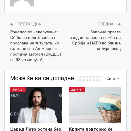
ПРЕТХОДНА
СЛЕДНА
Роналдо во неверување:
Започна првата
Сè беше подготвено за
заедничка воена вежба на
прослава на титулата, но
Србија и НАТО во близна
голманот на Ал-Наср си
на Бујановац
постигна автогол (ВИДЕО)
во 98-та минута!
Може ќе ви се допадне
Сите
ЖИВОТ
ЖИВОТ
Џаред Лето остана без
Крпите повторно ќе