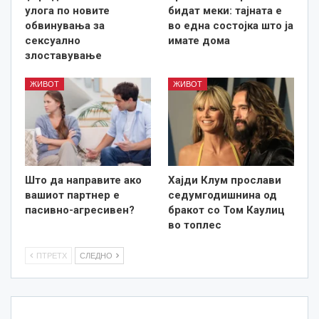
улога по новите
бидат меки: тајната е
обвинувања за
во една состојка што ја
сексуално
имате дома
злоставување
ЖИВОТ
ЖИВОТ
Што да направите ако
Хајди Клум прослави
вашиот партнер е
седумгодишнина од
пасивно-агресивен?
бракот со Том Каулиц
во топлес
ПТРЕТХ
СЛЕДНО