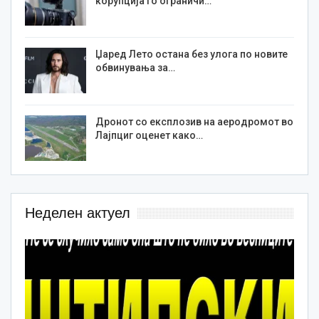
корупција го ограничи…
Џаред Лето остана без улога по новите
обвинувања за…
Дронот со експлозив на аеродромот во
Лајпциг оценет како…
Неделен актуел