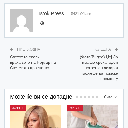
Istok Press
5421 Објави
ПРЕТХОДНА
СЛЕДНА
Светот го слави
(Фото/Видео) Џеј Ло
враќањето на Нејмар на
имаше среќа: еден
Светското првенство
погрешен чекор и
можеше да покаже
премногу
Може ќе ви се допадне
Сите
ЖИВОТ
ЖИВОТ