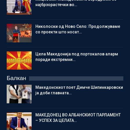
најбрзорастечки во…
Николоски од Ново Село: Продолжуваме
со проекти што носат…
Цела Македонија под портокалов аларм
поради екстремни…
Балкан
Македонскиот поет Димче Шипинкаровски
ја доби главната…
МАКЕДОНЕЦ ВО АЛБАНСКИОТ ПАРЛАМЕНТ
– УСПЕХ ЗА ЦЕЛАТА…