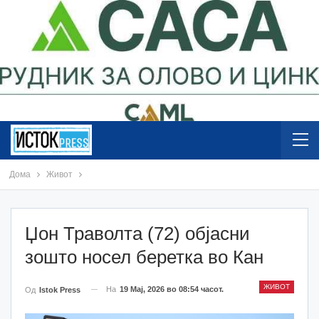
Дома
Живот
Џон Траволта (72) објасни
зошто носел беретка во Кан
ЖИВОТ
На
19 Мај, 2026 во 08:54 часот.
Од
Istok Press