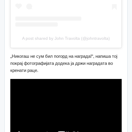
A post shared by John Travolta (@johntravolta)
„Никогаш не сум бил погорд на награда!“, напиша тој
покрај фотографијата додека ја држи наградата во
кренати раце.