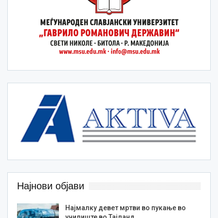
Најнови објави
Најмалку девет мртви во пукање во
училиште во Тајланд