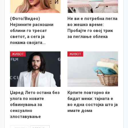
(Фото/Видео)
Не ви е потребна пегла
Нејзините раскошни
во жешко време:
облини го тресат
Пробајте го овој трик
светот, а сега ја
за пеглање облека
покажа својата…
ЖИВОТ
ЖИВОТ
Џаред Лето остана без
Крпите повторно ќе
улога по новите
бидат меки: тајната е
обвинувања за
во една состојка што ја
сексуално
имате дома
злоставување