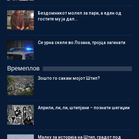
Бездомникот молел за пари, а еден од
гостите му ја дал…
Се урна скеле во Лозана, тројца загинати
Времеплов
Зошто го сакам мојот Штип?
Aприли, ли, ли, штипјани – познати шегаџии
Малку за историја на Штип, градот под