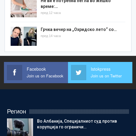
Не ви е потребна пегла во жешко
време:…
пред 12 часа
Грчка вечер на „Охридско лето“ со…
пред 14 часа
Facebook
Istokpress
Join us on Facebook
Join us on Twitter
Регион
Во Албанија, Специјалниот суд против
корупција го ограничи…