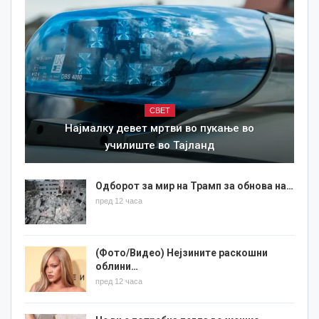
СВЕТ
Најмалку девет мртви во пукање во
училиште во Тајланд
Одборот за мир на Трамп за обнова на…
пред 12 часа
(Фото/Видео) Нејзините раскошни
облини…
пред 12 часа