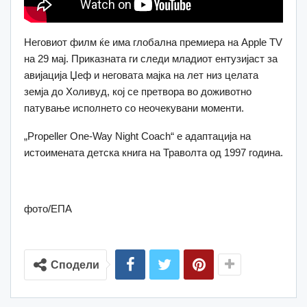
Неговиот филм ќе има глобална премиера на Apple TV
на 29 мај. Приказната ги следи младиот ентузијаст за
авијација Џеф и неговата мајка на лет низ целата
земја до Холивуд, кој се претвора во доживотно
патување исполнето со неочекувани моменти.
„Propeller One-Way Night Coach“ е адаптација на
истоимената детска книга на Траволта од 1997 година.
фото/ЕПА
Сподели