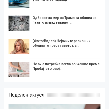
Одборот за мир на Трамп за обнова на
Газа го издаде првиот…
(Фото/Видео) Нејзините раскошни
облини го тресат светот, а…
Не ви е потребна пегла во жешко време:
Пробајте го овој…
Неделен актуел