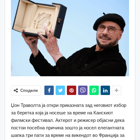
Сподели
Џон Траволта ја откри приказната зад неговиот избор
за беретка која ја носеше за време на Канскиот
филмски фестивал. Актерот и режисер објасни дека
постои посебна причина зошто ја носел елегантната
шапка три пати за време на викендот во Франција за