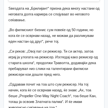
Ѕвездата на „Брилијант“ призна дека многу настани од
неговата долга кариера се спојуваат во неговото
сеќавање.
„Во филмскиот бизнис сум повеќе од 50 години, но
кога ќе се осврнам назад, не можам да разликувам
еден настан од друг“, рече тој.
„Си реков: „Овој пат си режисер. Ти си актер, затоа
играј ја улогата на режисер. Изгледај како режисер од
старата школа“, продолжи Траволта, додавајќи дека
пребарувал низ слики на талентирани филмски
режисери кои дошле пред него.
„Оддавам почит на тоа што сум режисер. На тој
начин, кога ќе се осврнам назад, ќе знам: „Ах, тоа
беше „Propeller One-Way Night Coach“, тоа беше Кан,
тогаш ја освоив Златната палма“. И ќе имам
живописно сеќавање на тоа.“