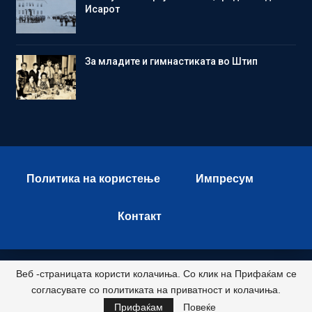
Исарот
Зa младите и гимнастиката во Штип
Политика на користење
Импресум
Контакт
Веб -страницата користи колачиња. Со клик на Прифаќам се
© 2026 - Istok Press. All Rights Reserved.
согласувате со политиката на приватност и колачиња.
Развиено и хостирано од
Прифаќам
Повеќе