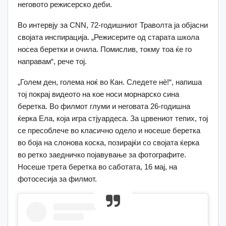
неговото режисерско деби.
Во интервју за CNN, 72-годишниот Траволта ја објасни
својата инспирација. „Режисерите од старата школа
носеа беретки и очила. Помислив, токму тоа ќе го
направам“, рече тој.
„Голем ден, голема ноќ во Кан. Следете нè!“, напиша
тој покрај видеото на кое носи морнарско сина
беретка. Во филмот глуми и неговата 26-годишна
ќерка Ела, која игра стјуардеса. За црвениот тепих, тој
се пресоблече во класично одело и носеше беретка
во боја на слонова коска, позирајќи со својата ќерка
во ретко заедничко појавување за фотографите.
Носеше трета беретка во саботата, 16 мај, на
фотосесија за филмот.