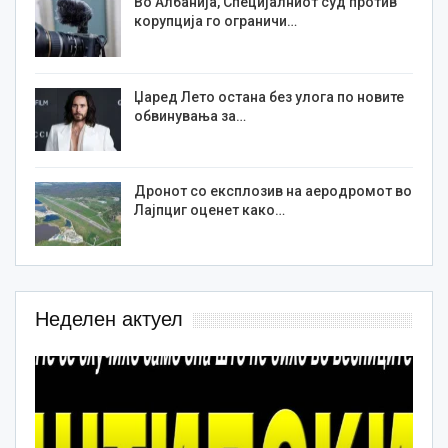
Во Албанија, Специјалниот суд против
корупција го ограничи…
Џаред Лето остана без улога по новите
обвинувања за…
Дронот со експлозив на аеродромот во
Лајпциг оценет како…
Неделен актуел