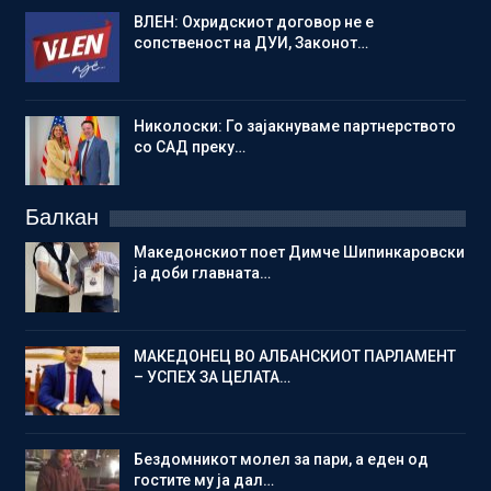
ВЛЕН: Охридскиот договор не е
сопственост на ДУИ, Законот…
Николоски: Го зајакнуваме партнерството
со САД преку…
Балкан
Македонскиот поет Димче Шипинкаровски
ја доби главната…
МАКЕДОНЕЦ ВО АЛБАНСКИОТ ПАРЛАМЕНТ
– УСПЕХ ЗА ЦЕЛАТА…
Бездомникот молел за пари, а еден од
гостите му ја дал…