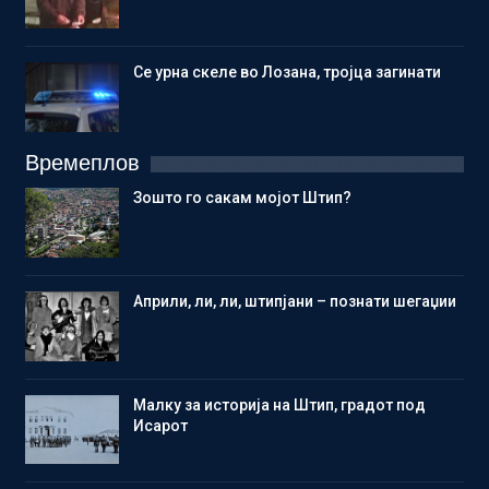
Се урна скеле во Лозана, тројца загинати
Времеплов
Зошто го сакам мојот Штип?
Aприли, ли, ли, штипјани – познати шегаџии
Малку за историја на Штип, градот под
Исарот