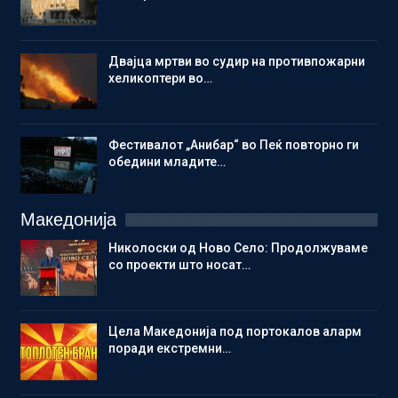
Двајца мртви во судир на противпожарни
хеликоптери во…
Фестивалот „Анибар“ во Пеќ повторно ги
обедини младите…
Македонија
Николоски од Ново Село: Продолжуваме
со проекти што носат…
Цела Македонија под портокалов аларм
поради екстремни…