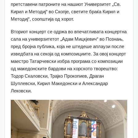
претставени патроните на нашиот Универзитет „Св.
Кирил и Методиј“ во Скопје, светите браќа Кирил и
Методиј“, соопштија од хорот.
Вториот концерт се одржа во впечатливата концертна
сала на универзитетот „Адам Мицкјевич“ во Познањ,
пред бројна публика, која не штедеше аплаузи после
изведбата на секоја од композициите. За овој концерт
маестро Татарчевски избра програма со композиции
од македонските бардови на хорското творештво:
Тодор Скаловски, Трајко Прокопиев, Драган
Шуплевски, Кирил Македонски и Александар
Лековски.