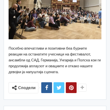
Посебно впечатливи и позитивни беа бурните
реакции на останатите учесници на фестивалот,
ансамбли од САД, Германија, Унгарија и Полска кои ги
продолжија аплаузот и овациите и откако нашите
девојки ја напуштија сцената.
Сподели