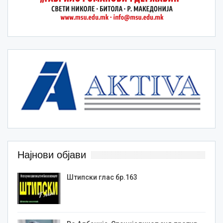
Најнови објави
Штипски глас бр.163