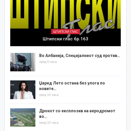
ШТИПСКИ ГЛАС
Штипски глас бр.163
Во Албанија, Специјалниот суд против…
пред 9 часа
Џаред Лето остана без улога по
новите…
пред 10 часа
Дронот со експлозив на аеродромот
во…
пред 10 часа