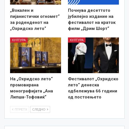
„Вокален и
Почнува десеттото
пијанистички огномет“
јубилејно издание на
за роденденот на
фестивалот на краток
„Охридско лето“
филм „Дрим Шорт“
КУЛТУРА
КУЛТУРА
На „Охридско лето“
Фестивалот „Охридско
промовирана
лето“ денеска
монографијата „Ана
одбележува 66 години
Липша-Тофовиќ“
од постоењето
ПТРЕТХ
СЛЕДНО