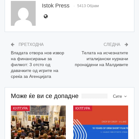
Istok Press
5413 Објави
ПРЕТХОДНА
СЛЕДНА
Владата отвора нов извор
Телата на исчезнатите
на финансирање за
италијански нуркачи
филмот: 3 oтсто од
пронајдени на Малдивите
давачките од игрите на
среќа за Агенцијата
Може ќе ви се допадне
Сите
КУЛТУРА
КУЛТУРА