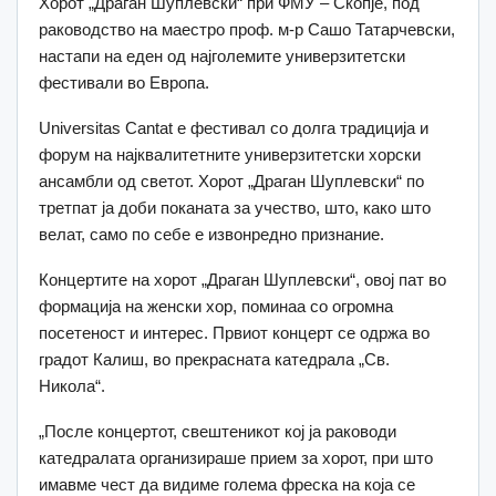
Хорот „Драган Шуплевски“ при ФМУ – Скопје, под
раководство на маестро проф. м-р Сашо Татарчевски,
настапи на еден од најголемите универзитетски
фестивали во Европа.
Universitas Cantat е фестивал со долга традиција и
форум на најквалитетните универзитетски хорски
ансамбли од светот. Хорот „Драган Шуплевски“ по
третпат ја доби поканата за учество, што, како што
велат, само по себе е извонредно признание.
Концертите на хорот „Драган Шуплевски“, овој пат во
формација на женски хор, поминаа со огромна
посетеност и интерес. Првиот концерт се одржа во
градот Калиш, во прекрасната катедрала „Св.
Никола“.
„После концертот, свештеникот кој ја раководи
катедралата организираше прием за хорот, при што
имавме чест да видиме голема фреска на која се