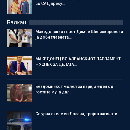
со САД преку…
Балкан
Македонскиот поет Димче Шипинкаровски
ја доби главната…
МАКЕДОНЕЦ ВО АЛБАНСКИОТ ПАРЛАМЕНТ
– УСПЕХ ЗА ЦЕЛАТА…
Бездомникот молел за пари, а еден од
гостите му ја дал…
Се урна скеле во Лозана, тројца загинати