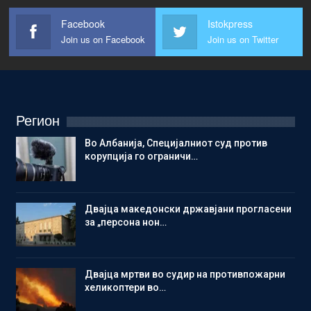
Facebook
Istokpress
Join us on Facebook
Join us on Twitter
Регион
Во Албанија, Специјалниот суд против
корупција го ограничи…
Двајца македонски државјани прогласени
за „персона нон…
Двајца мртви во судир на противпожарни
хеликоптери во…