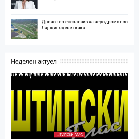
Дронот со експлозив на аеродромот во
Лајпциг оценет како…
Неделен актуел
ШТИПСКИ ГЛАС