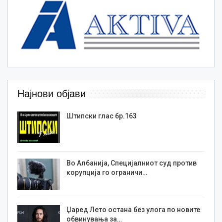
Најнови објави
Штипски глас бр.163
Во Албанија, Специјалниот суд против
корупција го ограничи…
Џаред Лето остана без улога по новите
обвинувања за…