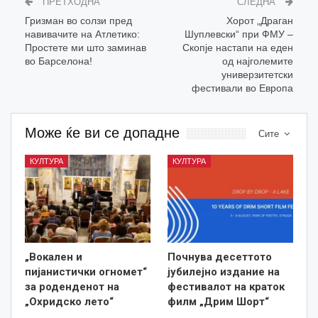
ПРЕТХОДНА
СЛЕДНА
Гризман во солзи пред
Хорот „Драган
навивачите на Атлетико:
Шуплевски“ при ФМУ –
Простете ми што заминав
Скопје настапи на еден
во Барселона!
од најголемите
универзитетски
фестивали во Европа
Може ќе ви се допадне
Сите
КУЛТУРА
КУЛТУРА
„Вокален и
Почнува десеттото
пијанистички огномет“
јубилејно издание на
за роденденот на
фестивалот на краток
„Охридско лето“
филм „Дрим Шорт“