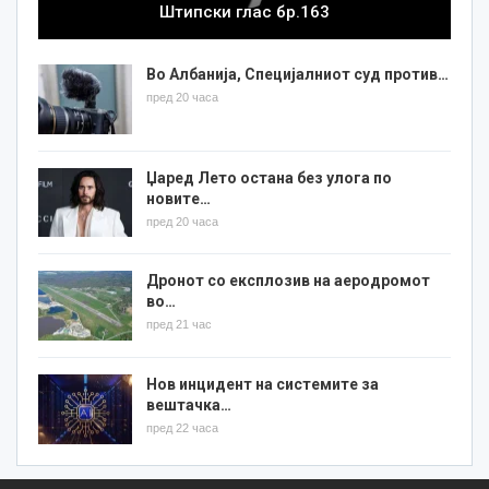
Штипски глас бр.163
Во Албанија, Специјалниот суд против…
пред 20 часа
Џаред Лето остана без улога по
новите…
пред 20 часа
Дронот со експлозив на аеродромот
во…
пред 21 час
Нов инцидент на системите за
вештачка…
пред 22 часа