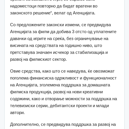
надоместоци повторно да бидат вратени во
законското решение“, велат од Агенцијата.
Со предложените законски измени, се предвидува
Агенцијата за филм да добива 3 отсто од уплатените
давачки од игрите на среќа, без ограничување на
висината на средствата на годишно ниво, што
претставува значаен исчекор за стабилизација и
развој на филмскиот сектор.
Овие средства, како што се наведува, ќе овозможат
поголема финансиска одржливост и функционалност
на Агенцијата, зголемена поддршка за домашната
филмска продукција, развој на нови креативни
содржини, како и отворање можности за поддршка на
телевизиски серии, дебитантски проекти и млади
автори.
Дополнително, се предвидува поддршка за развој на