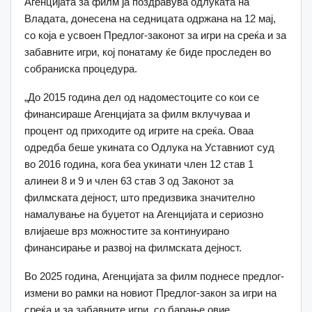
Агенцијата за филм ја поздравува одлуката на
Владата, донесена на седницата одржана на 12 мај,
со која е усвоен Предлог-законот за игри на среќа и за
забавните игри, кој понатаму ќе биде проследен во
собраниска процедура.
„До 2015 година дел од надоместоците со кои се
финансираше Агенцијата за филм вклучуваа и
процент од приходите од игрите на среќа. Оваа
одредба беше укината со Одлука на Уставниот суд
во 2016 година, кога беа укинати член 12 став 1
алинеи 8 и 9 и член 63 став 3 од Законот за
филмската дејност, што предизвика значително
намалување на буџетот на Агенцијата и сериозно
влијаеше врз можностите за континуирано
финансирање и развој на филмската дејност.
Во 2025 година, Агенцијата за филм поднесе предлог-
измени во рамки на новиот Предлог-закон за игри на
среќа и за забавните игри, со барање овие