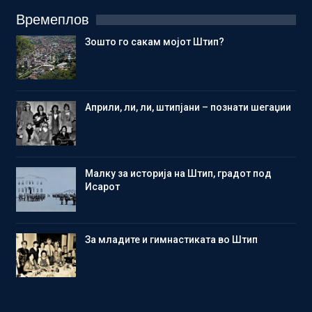
Времеплов
Зошто го сакам мојот Штип?
Aприли, ли, ли, штипјани – познати шегаџии
Малку за историја на Штип, градот под
Исарот
Зa младите и гимнастиката во Штип