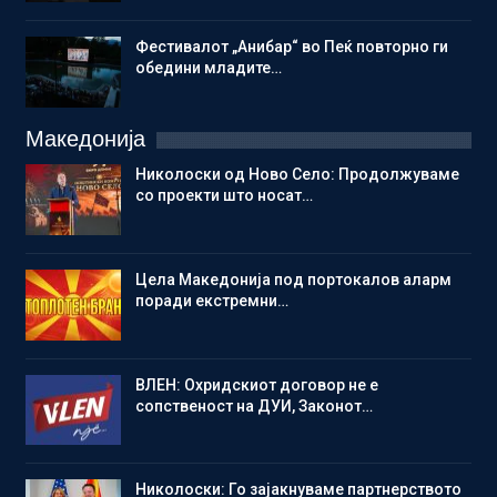
Фестивалот „Анибар“ во Пеќ повторно ги
обедини младите…
Македонија
Николоски од Ново Село: Продолжуваме
со проекти што носат…
Цела Македонија под портокалов аларм
поради екстремни…
ВЛЕН: Охридскиот договор не е
сопственост на ДУИ, Законот…
Николоски: Го зајакнуваме партнерството