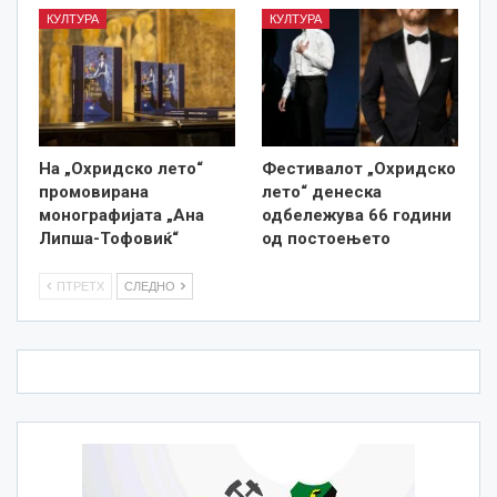
КУЛТУРА
КУЛТУРА
На „Охридско лето“
Фестивалот „Охридско
промовирана
лето“ денеска
монографијата „Ана
одбележува 66 години
Липша-Тофовиќ“
од постоењето
ПТРЕТХ
СЛЕДНО