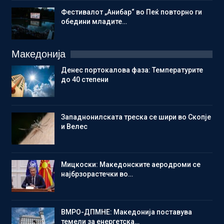
Фестивалот „Анибар“ во Пеќ повторно ги
обедини младите…
Македонија
Денес портокалова фаза: Температурите
до 40 степени
Западнонилската треска се шири во Скопје
и Велес
Мицкоски: Македонските аеродроми се
најбрзорастечки во…
ВМРО-ДПМНЕ: Македонија поставува
темели за енергетска…