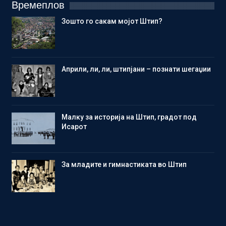
Времеплов
Зошто го сакам мојот Штип?
Aприли, ли, ли, штипјани – познати шегаџии
Малку за историја на Штип, градот под
Исарот
Зa младите и гимнастиката во Штип