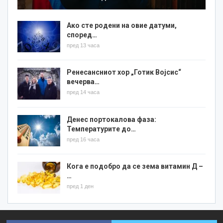
Ако сте родени на овие датуми,
според…
пред 13 часа
Ренесансниот хор „Готик Војсис“
вечерва…
пред 14 часа
Денес портокалова фаза:
Температурите до…
пред 16 часа
Кога е подобро да се зема витамин Д –
…
пред 1 ден