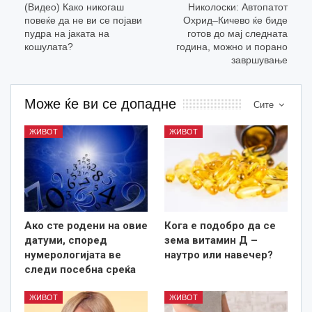
(Видео) Како никогаш
Николоски: Автопатот
повеќе да не ви се појави
Охрид–Кичево ќе биде
пудра на јаката на
готов до мај следната
кошулата?
година, можно и порано
завршување
Може ќе ви се допадне
Сите
ЖИВОТ
ЖИВОТ
Ако сте родени на овие
Кога е подобро да се
датуми, според
зема витамин Д –
нумерологијата ве
наутро или навечер?
следи посебна среќа
ЖИВОТ
ЖИВОТ