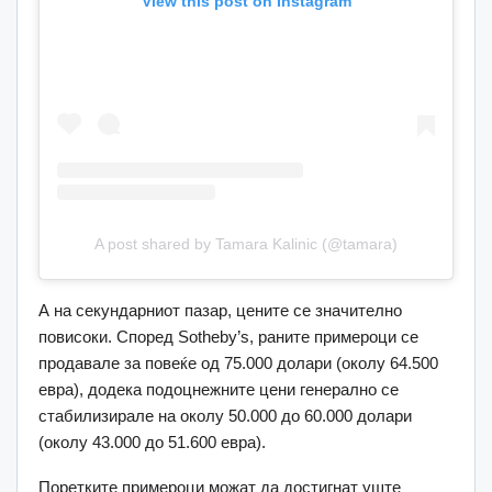
View this post on Instagram
A post shared by Tamara Kalinic (@tamara)
А на секундарниот пазар, цените се значително
повисоки. Според Sotheby’s, раните примероци се
продавале за повеќе од 75.000 долари (околу 64.500
евра), додека подоцнежните цени генерално се
стабилизирале на околу 50.000 до 60.000 долари
(околу 43.000 до 51.600 евра).
Поретките примероци можат да достигнат уште