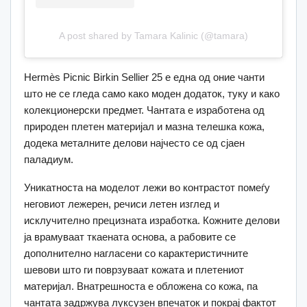
A post shared by Tamara Kalinic (@tamara)
Hermès Picnic Birkin Sellier 25 е една од оние чанти
што не се гледа само како моден додаток, туку и како
колекционерски предмет. Чантата е изработена од
природен плетен материјал и мазна телешка кожа,
додека металните делови најчесто се од сјаен
паладиум.
Уникатноста на моделот лежи во контрастот помеѓу
неговиот лежерен, речиси летен изглед и
исклучително прецизната изработка. Кожните делови
ја врамуваат ткаената основа, а рабовите се
дополнително нагласени со карактеристичните
шевови што ги поврзуваат кожата и плетениот
материјал. Внатрешноста е обложена со кожа, па
чантата задржува луксузен впечаток и покрај фактот