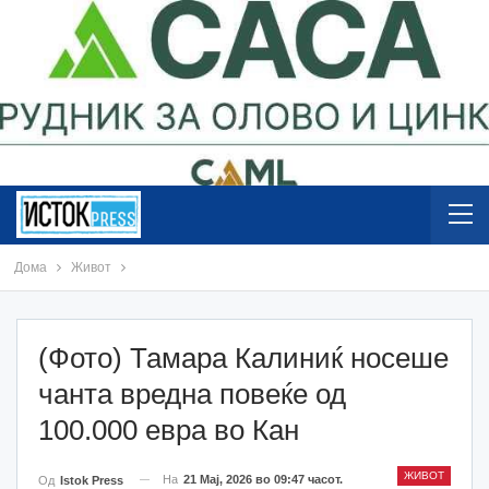
Дома
Живот
(Фото) Тамара Калиниќ носеше
чанта вредна повеќе од
100.000 евра во Кан
ЖИВОТ
На
21 Мај, 2026 во 09:47 часот.
Од
Istok Press