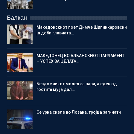
Балкан
Македонскиот поет Димче Шипинкаровски
ја доби главната…
МАКЕДОНЕЦ ВО АЛБАНСКИОТ ПАРЛАМЕНТ
– УСПЕХ ЗА ЦЕЛАТА…
Бездомникот молел за пари, а еден од
гостите му ја дал…
Се урна скеле во Лозана, тројца загинати