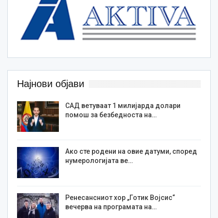
Најнови објави
САД ветуваат 1 милијарда долари
помош за безбедноста на…
Ако сте родени на овие датуми, според
нумерологијата ве…
Ренесансниот хор „Готик Војсис“
вечерва на програмата на…