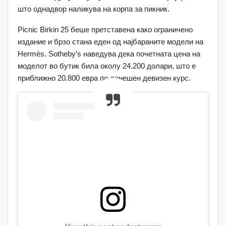
што однадвор наликува на корпа за пикник.
Picnic Birkin 25 беше претставена како ограничено
издание и брзо стана еден од најбараните модели на
Hermès. Sotheby’s наведува дека почетната цена на
моделот во бутик била околу 24.200 долари, што е
приближно 20.800 евра по денешен девизен курс.