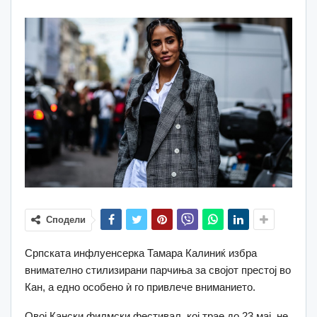
Сподели
Српската инфлуенсерка Тамара Калиниќ избра
внимателно стилизирани парчиња за својот престој во
Кан, а едно особено ѝ го привлече вниманието.
Овој Кански филмски фестивал, кој трае до 23 мај, не