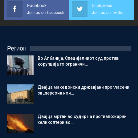
Facebook
Istokpress
Join us on Facebook
Join us on Twitter
Регион
Во Албанија, Специјалниот суд против
корупција го ограничи…
Двајца македонски државјани прогласени
за „персона нон…
Двајца мртви во судир на противпожарни
хеликоптери во…