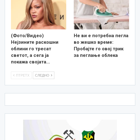
(Фото/Видео)
Не ви е потребна пегла
Нејзините раскошни
во жешко време:
облини го тресат
Пробајте го овој трик
светот, а сега ја
за пеглање облека
покажа својата…
ПТРЕТХ
СЛЕДНО