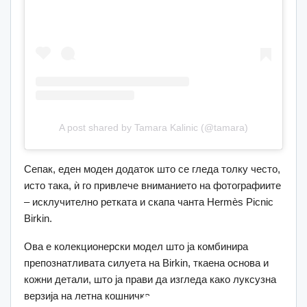
A post shared by Tamara Kalinic (@tamara)
Сепак, еден моден додаток што се гледа толку често,
исто така, ѝ го привлече вниманието на фотографиите
– исклучително ретката и скапа чанта Hermès Picnic
Birkin.
Ова е колекционерски модел што ја комбинира
препознатливата силуета на Birkin, ткаена основа и
кожни детали, што ја прави да изгледа како луксузна
верзија на летна кошничка.