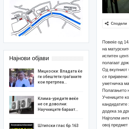
Сподели
Повеќе од 14
на матурскит
испитен цент
Најнови објави
полагаат држ
Од вкупниот 
Мицкоски: Владата ќе
се пријавени
ги обештети граѓаните
кои претрпеа…
уметничка ма
Полагањето н
Учениците ко
Клима-уредите веќе
не се доволни:
кандидатите 
Научниците бараат…
додека за др
Најголем инт
овој предмет
Штипски глас бр.163