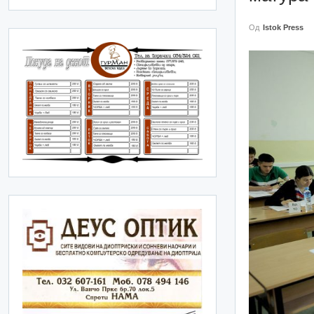
Од
Istok Press