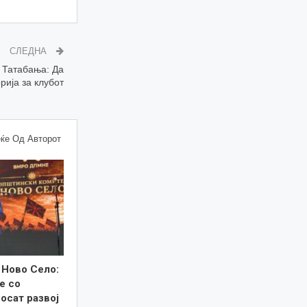
СЛЕДНА
 Татабања: Да
ија за клубот
ќе Од Авторот
 Ново Село:
е со
осат развој