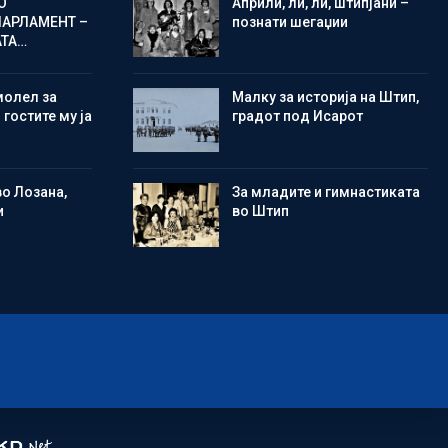
О
Aприли, ли, ли, штипјани –
ПАРЛАМЕНТ –
познати шегаџии
АТА…
молел за
Малку за историја на Штип,
 гостите му ја
градот под Исарот
во Лозана,
Зa младите и гимнастиката
и
во Штип