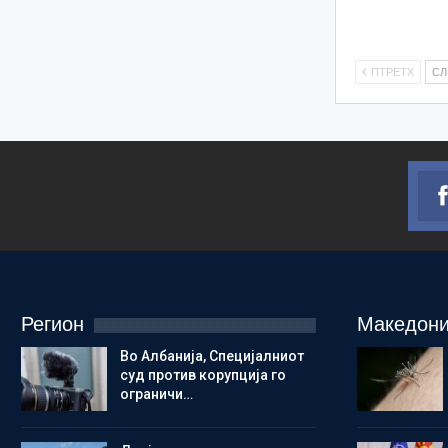
ПТРЕТХ
С
Регион
Македони
Во Албанија, Специјалниот
суд против корупција го
ограничи…