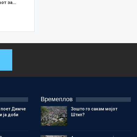
вот за…
Времеплов
 поет Димче
Зошто го сакам мојот
 ја доби
Штип?