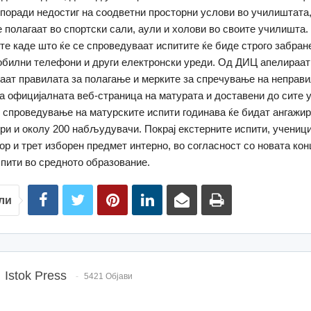
поради недостиг на соодветни просторни услови во училиштата
е полагаат во спортски сали, аули и холови во своите училишта.
те каде што ќе се спроведуваат испитите ќе биде строго забран
билни телефони и други електронски уреди. Од ДИЦ апелираат
ваат правилата за полагање и мерките за спречување на неправи
на официјалната веб-страница на матурата и доставени до сите 
 спроведување на матурските испити годинава ќе бидат ангажи
ори и околу 200 набљудувачи. Покрај екстерните испити, ученици
тор и трет изборен предмет интерно, во согласност со новата кон
пити во средното образование.
ли
Istok Press
5421 Објави