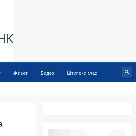
т
Живот
Видео
Штипски глас
а