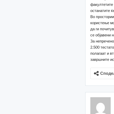
факултетите 
останатите ќ
Во простории
користење мо
да ги почиту
се објавени 
За непречено
2.500 тестат
полагаат и в
завршните ис
Споде