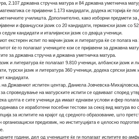
ра, 2.107 државна стручна матура и 84 државна уметничка мату
 математика се пријавени 1.173 кандидати, додека историја ќе по
метничките училишта. Дополнително, како изборни предмети за
јавени и француски јазик со 20 кандидати, германски јазик со 5
о седум кандидати и италијански јазик со двајца ученици.
т екстерен испит по мајчин јазик и литература ќе се полага на 1
питот ќе го полагаат учениците кои се пријавени за државна мату
тите за државна стручна и државна уметничка матура.
азик и литература ќе полагаат 9.810 ученици, албански јазик и 
ти, турски јазик и литература 360 ученици, додека српски јазик
пет кандидати.
 на Државниот испитен центар, Даниела Јовчевска-Михајловска,
 за спроведување на матурските испити се одвиваат според утв
ека целта е сите ученици да имаат еднакви услови и фер полаг
годинава се изработени посебни тестови за секој вид матура во 
пција за испитите на крајот од средното образование, што прет
 организациски предизвик, но институцијата е целосно подготве
е.
одните години, дел од учениците ќе ги полагаат испитите во амф