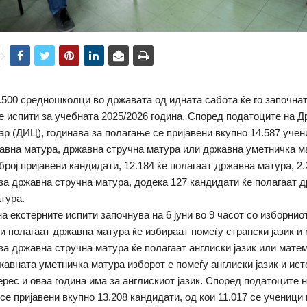
.500 средношколци во државата од идната сабота ќе го започна
е испити за учебната 2025/2026 година. Според податоците на 
ар (ДИЦ), годинава за полагање се пријавени вкупно 14.587 учени
авна матура, државна стручна матура или државна уметничка м
број пријавени кандидати, 12.184 ќе полагаат државна матура, 2
 за државна стручна матура, додека 127 кандидати ќе полагаат 
тура.
а екстерните испити започнува на 6 јуни во 9 часот со изборнио
и полагаат државна матура ќе избираат помеѓу странски јазик и
за државна стручна матура ќе полагаат англиски јазик или мате
жавната уметничка матура изборот е помеѓу англиски јазик и исто
ерес и оваа година има за англискиот јазик. Според податоците 
 се пријавени вкупно 13.208 кандидати, од кои 11.017 се ученици