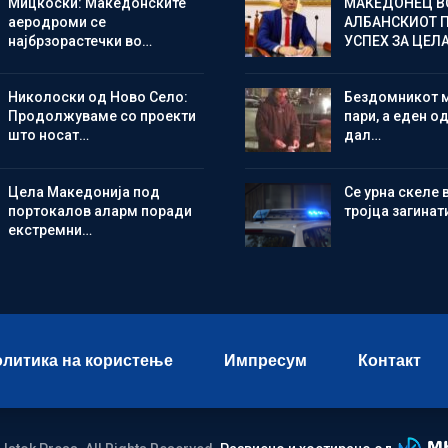
Мицкоски: Македонските
МАКЕДОНЕЦ В
аеродроми се
АЛБАНСКИОТ 
најбрзорастечки во…
УСПЕХ ЗА ЦЕЛ
Николоски од Ново Село:
Бездомникот 
Продолжуваме со проекти
пари, а еден од
што носат…
дал…
Цела Македонија под
Се урна скеле 
портокалов аларм поради
тројца загинат
екстремни…
литика на користење
Импресум
Контакт