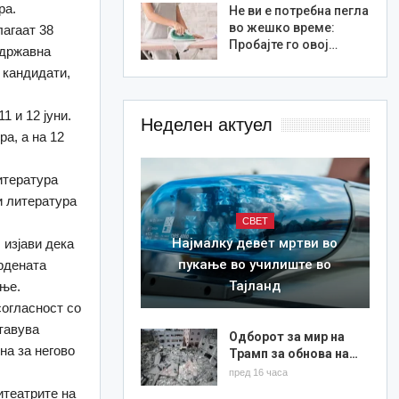
ра.
Не ви е потребна пегла
во жешко време:
лагаат 38
Пробајте го овој…
 државна
2 кандидати,
1 и 12 јуни.
Неделен актуел
ра, а на 12
литература
 и литература
СВЕТ
Најмалку девет мртви во
 изјави дека
пукање во училиште во
рдената
Тајланд
ање.
согласност со
ставува
Одборот за мир на
на за негово
Трамп за обнова на…
пред 16 часа
итеатрите на