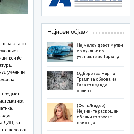
Најнови објави
т полагањето
Најмалку девет мртви
Државниот
во пукање во
училиште во Тајланд
ци, кои ќе
атура.
.276 ученици
Одборот за мир на
Трамп за обнова на
државна
Газа го издаде
првиот…
т предмет.
 математика,
(Фото/Видео)
матика,
Нејзините раскошни
рија.
облини го тресат
на ДИЦ, за
светот, а…
 што полагаат