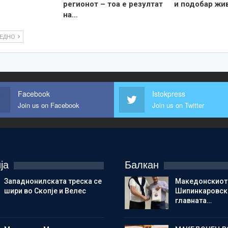
регионот – тоа е резултат
и подобар жи
на…
ЛЕДНО
Facebook
Istokpress
Join us on Facebook
Join us on Twitter
ја
Балкан
Западнонилската треска се
Македонскиот
шири во Скопје и Велес
Шипинкаровски
главната…