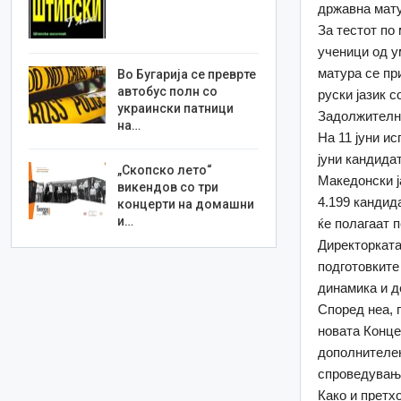
државна мату
За тестот по
ученици од у
матура се при
Во Бугарија се преврте
автобус полн со
руски јазик с
украински патници
Задолжителнио
на…
На 11 јуни ис
јуни кандида
„Скопско лето“
Македонски ј
викендов со три
4.199 кандида
концерти на домашни
и…
ќе полагаат 
Директорката
подготовките
динамика и д
Според неа, 
новата Конце
дополнителен
спроведувањ
Како и претх