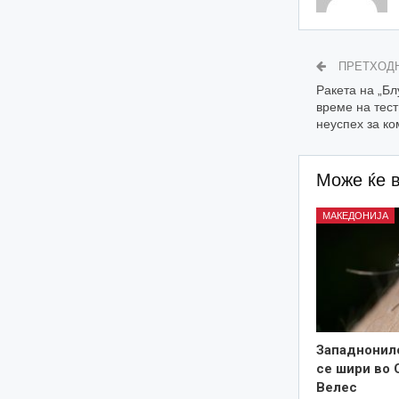
ПРЕТХОД
Ракета на „Б
време на тест
неуспех за к
Може ќе 
МАКЕДОНИЈА
Западнонил
се шири во 
Велес