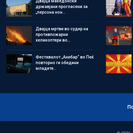
Двајца македонски
државјани прогласени за
„персона нон…
Двајца мртви во судир на
противпожарни
хеликоптери во…
Фестивалот „Анибар“ во Пеќ
повторно ги обедини
младите…
По