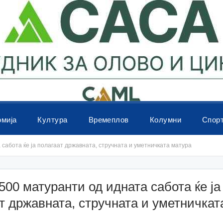
омија
Култура
Времеплов
Колумни
Спор
 сабота ќе ја полагаат државната, стручната и уметничката матура
500 матуранти од идната сабота ќе ја
т државната, стручната и уметничкат