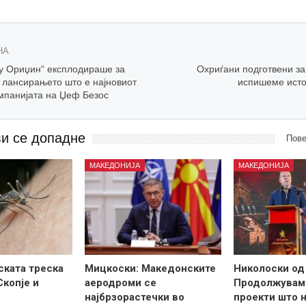
НА
лу Ориџин“ експлодираше за
Охриѓани подготвени за
 лансирањето што е најновиот
испишеме истор
омпанијата на Џеф Безос
ви се допадне
Пове
МАКЕДОНИЈА
МАКЕДОНИЈА
ската треска
Мицкоски: Македонските
Николоски од
Скопје и
аеродроми се
Продолжувам
најбрзорастечки во
проекти што н