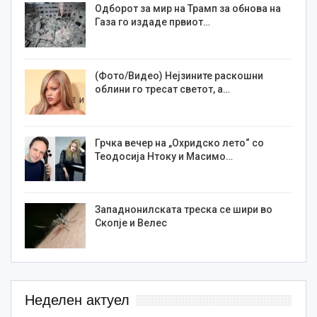
Одборот за мир на Трамп за обнова на
Газа го издаде првиот…
(Фото/Видео) Нејзините раскошни
облини го тресат светот, а…
Грчка вечер на „Охридско лето“ со
Теодосија Нтоку и Масимо…
Западнонилската треска се шири во
Скопје и Велес
Неделен актуел