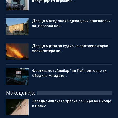
корупција го ограничи…
Двајца македонски државјани прогласени
за „персона нон…
Двајца мртви во судир на противпожарни
хеликоптери во…
Фестивалот „Анибар“ во Пеќ повторно ги
обедини младите…
Македонија
Западнонилската треска се шири во Скопје
и Велес