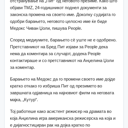
отстранување на „Пит“ од неговото презиме. Како што
објави TMZ, 24-годишникот поднел документи за
законска промена на своето име. Доколку судијата го
одобри барањето, неговото целосно име ќе биде
Медокс Чиван Џоли, пишува People.
Според медиумите, барањето сè уште не е одобрено.
Претставникот на Бред Пит изјави за People дека
нема да коментира за случајот, додека People
контактираше и со претставникот на Анџелина Џоли
за коментар.
Барањето на Медокс да го промени своето име дојде
кратко откако го избриша Пит од презимето во
завршната одјавница на најновиот филм на неговата
мајка, „Кутур“.
Тој работеше како асистент режисер на драмата во
која Анџелина игра американска режисерска на која и
е дијагностициран рак на дојка кратко по