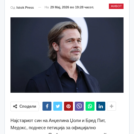
ЖИВОТ
На
29 Мај, 2026 во 19:28 часот.
Од
Istok Press
Сподели
Најстариот син на Анџелина Џоли и Бред Пит,
Медокс, поднесе петиција за официјално