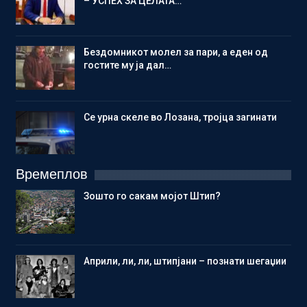
– УСПЕХ ЗА ЦЕЛАТА…
Бездомникот молел за пари, а еден од
гостите му ја дал…
Се урна скеле во Лозана, тројца загинати
Времеплов
Зошто го сакам мојот Штип?
Aприли, ли, ли, штипјани – познати шегаџии