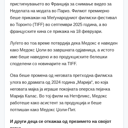
пристигнувањето во Франција за снимање видео за
Неделата на модата во Париз. Филмот премиерно
беше прикажан на Меѓународниот филмски фестивал
во Торонто (TIFF) во септември 2025 година, а во
француските кина се прикажа на 18 февруари.
Луѓето во тоа време потврдија дека Медокс е наведен
како Медокс Џоли во завршната одјавница, а истото
име беше наведено и во продукциските белешки
споделени со новинарите на TIFF.
Ова беше промена од неговата претходна филмска
улога во драмата од 2024 година „Марија“, во која
неговата мајка ја играше покојната оперска пејачка
Марија Калас. Во тој филм на Нетфликс, Медокс
работеше како асистент за продукција и беше
потпишан како Медокс Џоли-Пит.
И други деца се откажаа од презимето на својот