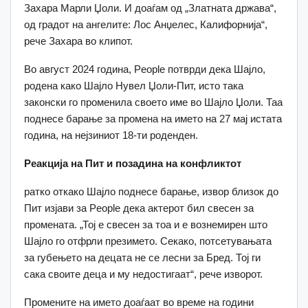
Захара Марли Џоли. И доаѓам од „Златната држава“,
од градот на ангелите: Лос Анџелес, Калифорнија“,
рече Захара во клипот.
Во август 2024 година, People потврди дека Шајло,
родена како Шајло Нувел Џоли-Пит, исто така
законски го променила своето име во Шајло Џоли. Таа
поднесе барање за промена на името на 27 мај истата
година, на нејзиниот 18-ти роденден.
Реакција на Пит и позадина на конфликтот
ратко откако Шајло поднесе барање, извор близок до
Пит изјави за People дека актерот бил свесен за
промената. „Тој е свесен за тоа и е вознемирен што
Шајло го отфрли презимето. Секако, потсетувањата
за губењето на децата не се лесни за Бред. Тој ги
сака своите деца и му недостигаат“, рече изворот.
Промените на името доаѓаат во време на години