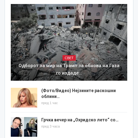
СВЕТ
Одборот за мир на Трамп за обнова на Газа
го издаде…
(Фото/Видео) Нејзините раскошни
облини…
пред 1 час
Грчка вечер на „Охридско лето“ со…
пред 3 часа