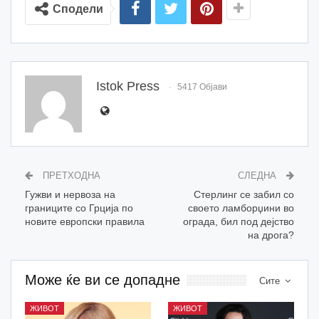
Сподели
Istok Press
5417 Објави
ПРЕТХОДНА
СЛЕДНА
Гужви и нервоза на
Стерлинг се забил со
границите со Грција по
своето ламборџини во
новите европски правила
ограда, бил под дејство
на дрога?
Може ќе ви се допадне
Сите
ЖИВОТ
ЖИВОТ