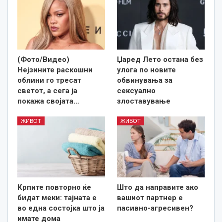
(Фото/Видео)
Џаред Лето остана без
Нејзините раскошни
улога по новите
облини го тресат
обвинувања за
светот, а сега ја
сексуално
покажа својата…
злоставување
ЖИВОТ
ЖИВОТ
Крпите повторно ќе
Што да направите ако
бидат меки: тајната е
вашиот партнер е
во една состојка што ја
пасивно-агресивен?
имате дома