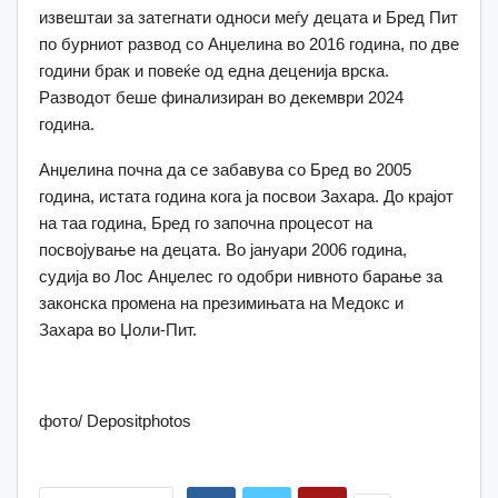
извештаи за затегнати односи меѓу децата и Бред Пит
по бурниот развод со Анџелина во 2016 година, по две
години брак и повеќе од една деценија врска.
Разводот беше финализиран во декември 2024
година.
Анџелина почна да се забавува со Бред во 2005
година, истата година кога ја посвои Захара. До крајот
на таа година, Бред го започна процесот на
посвојување на децата. Во јануари 2006 година,
судија во Лос Анџелес го одобри нивното барање за
законска промена на презимињата на Медокс и
Захара во Џоли-Пит.
фото/ Depositphotos