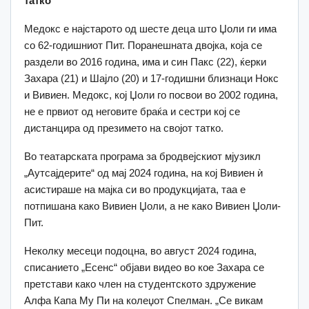
татко
Медокс е најстарото од шесте деца што Џоли ги има
со 62-годишниот Пит. Поранешната двојка, која се
раздели во 2016 година, има и син Пакс (22), ќерки
Захара (21) и Шајло (20) и 17-годишни близнаци Нокс
и Вивиен. Медокс, кој Џоли го посвои во 2002 година,
не е првиот од неговите браќа и сестри кој се
дистанцира од презимето на својот татко.
Во театарската програма за бродвејскиот мјузикл
„Аутсајдерите“ од мај 2024 година, на кој Вивиен ѝ
асистираше на мајка си во продукцијата, таа е
потпишана како Вивиен Џоли, а не како Вивиен Џоли-
Пит.
Неколку месеци подоцна, во август 2024 година,
списанието „Есенс“ објави видео во кое Захара се
претстави како член на студентското здружение
Алфа Капа Му Пи на колеџот Спелман. „Се викам