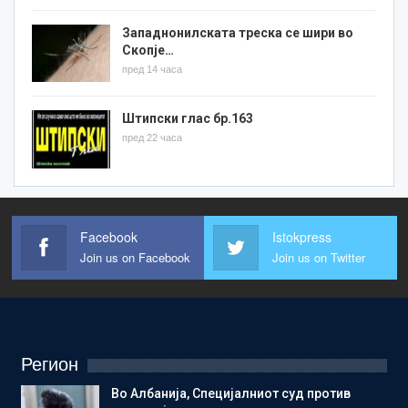
Западнонилската треска се шири во
Скопје…
пред 14 часа
Штипски глас бр.163
пред 22 часа
Facebook
Istokpress
Join us on Facebook
Join us on Twitter
Регион
Во Албанија, Специјалниот суд против