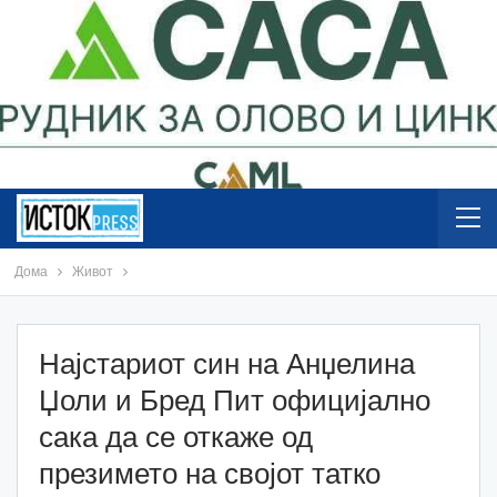
Дома
Живот
Најстариот син на Анџелина
Џоли и Бред Пит официјално
сака да се откаже од
презимето на својот татко