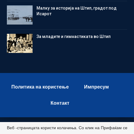
Малку за историја на Штип, градот под
Исарот
Зa младите и гимнастиката во Штип
Политика на користење
Импресум
Контакт
Веб -страницата користи колачиња. Со клик на Прифаќам се
© 2026 - Istok Press. All Rights Reserved.