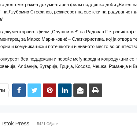
ата долгометражен документарен филм поддршка доби „Вител н
“ на Љубомир Стефанов, режисерот на светски наградуваниот 
а“.
 документарниот филм „Слушни ме!“ на Рaдован Петровиќ кој е
ментарец за Марко Маринковиќ – Слаткаристика, кој ја отвора т
ворни и комуникациски потешкотии и нивното место во општеств
конкурсот беа поддржани и повеќе меѓународни копродукции со 
венија, Албанија, Бугарија, Грција, Косово, Чешка, Романија и 
ли
Istok Press
5421 Објави