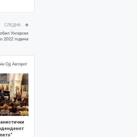
СЛЕДНА
обил Унгарско
во 2022 година
ќе Од Авторот
јанистички
роденденот
лето“