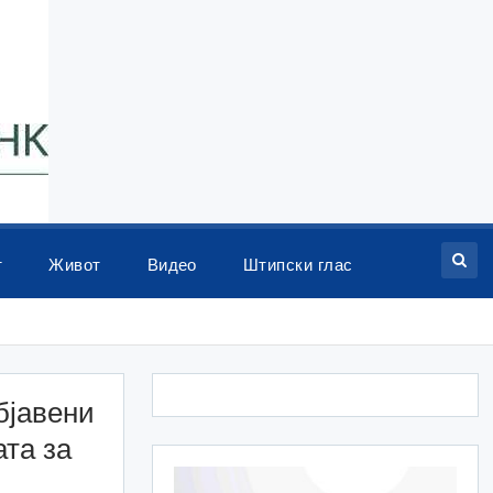
т
Живот
Видео
Штипски глас
бјавени
та за