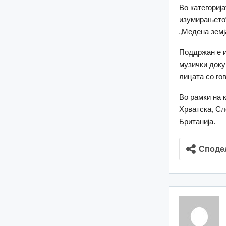
Во категориј
изумирањето
„Медена земј
Поддржан е и
музички доку
лицата со го
Во рамки на 
Хрватска, Сло
Британија.
Споде