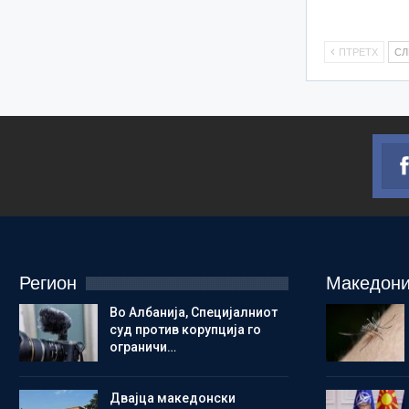
ПТРЕТХ
С
Регион
Македони
Во Албанија, Специјалниот
суд против корупција го
ограничи…
Двајца македонски