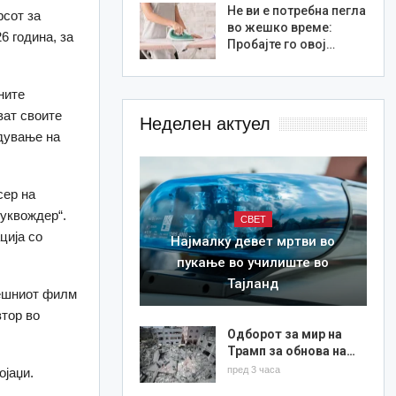
Не ви е потребна пегла
рсот за
во жешко време:
6 година, за
Пробајте го овој…
ните
ват своите
Неделен актуел
едување на
сер на
Буквождер“.
СВЕТ
ција со
Најмалку девет мртви во
пукање во училиште во
Тајланд
пешниот филм
втор во
Одборот за мир на
Трамп за обнова на…
пред 3 часа
ојаџи.