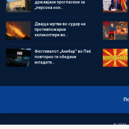
државјани прогласени за
„персона нон…
Двајца мртви во судир на
противпожарни
хеликоптери во…
Фестивалот „Анибар“ во Пеќ
повторно ги обедини
младите…
По
© 2026 -