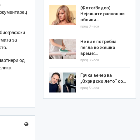
а
(Фото/Видео)
документарец
Нејзините раскошни
облини…
пред 3 часа
 биографски
емата за
Не ви е потребна
ото.
пегла во жешко
време:…
партнери од
пред 3 часа
Велика
Грчка вечер на
„Охридско лето“ со…
пред 5 часа