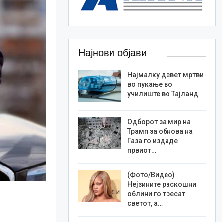
Најнови објави
Најмалку девет мртви
во пукање во
училиште во Тајланд
Одборот за мир на
Трамп за обнова на
Газа го издаде
првиот…
(Фото/Видео)
Нејзините раскошни
облини го тресат
светот, а…