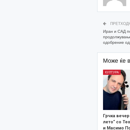
ПРЕТХОД
Иран и САД п
продолжување
одобрение од
Може ќе 
КУЛТУРА
Грчка вечер
лето“ со Те
и Масимо П