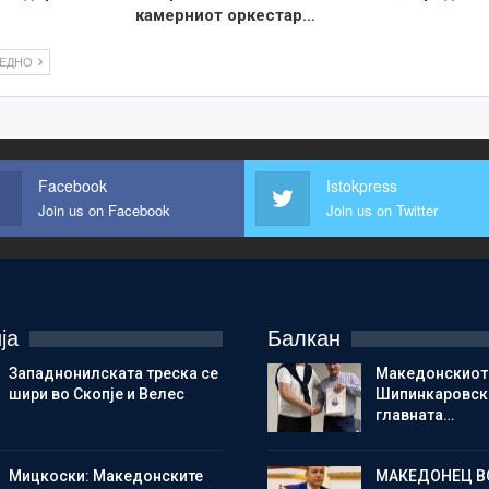
камерниот оркестар…
ЛЕДНО
Facebook
Istokpress
Join us on Facebook
Join us on Twitter
ја
Балкан
Западнонилската треска се
Македонскиот
шири во Скопје и Велес
Шипинкаровски
главната…
Мицкоски: Македонските
МАКЕДОНЕЦ В