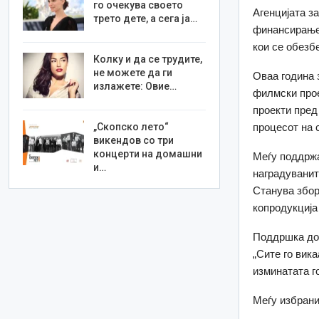
го очекува своето
Агенцијата з
трето дете, а сега ја…
финансирање 
кои се обезб
Колку и да се трудите,
не можете да ги
Оваа година 
излажете: Овие…
филмски прое
проекти пред
„Скопско лето“
процесот на 
викендов со три
концерти на домашни
Меѓу поддржа
и…
наградуванит
Станува збор
копродукција
Поддршка доб
„Сите го вик
изминатата г
Меѓу избранит