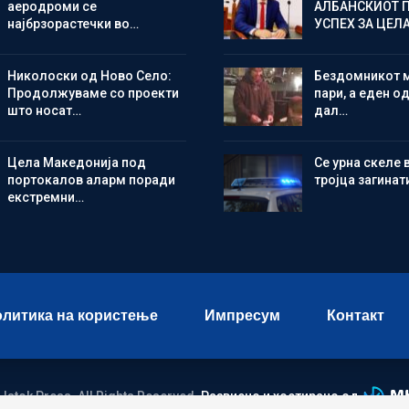
аеродроми се
АЛБАНСКИОТ 
најбрзорастечки во…
УСПЕХ ЗА ЦЕЛ
Николоски од Ново Село:
Бездомникот 
Продолжуваме со проекти
пари, а еден од
што носат…
дал…
Цела Македонија под
Се урна скеле 
портокалов аларм поради
тројца загинат
екстремни…
литика на користење
Импресум
Контакт
 Istok Press. All Rights Reserved.
Развиено и хостирано од