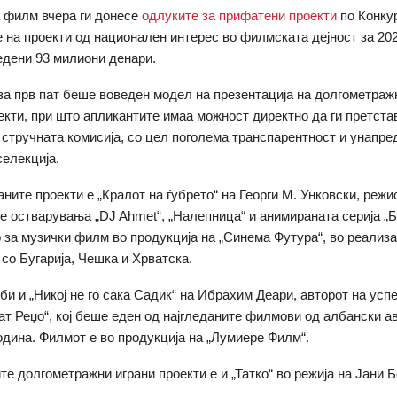
а филм вчера ги донесе
одлуките за прифатени проекти
по Конку
на проекти од национален интерес во филмската дејност за 202
едени 93 милиони денари.
за прв пат беше воведен модел на презентација на долгометраж
кти, при што апликантите имаа можност директно да ги претста
 стручната комисија, со цел поголема транспарентност и унапр
селекција.
ните проекти е „Кралот на ѓубрето“ на Георги М. Унковски, режи
е остварувања „DJ Ahmet“, „Налепница“ и анимираната серија „
 за музички филм во продукција на „Синема Футура“, во реализа
 со Бугарија, Чешка и Хрватска.
и и „Никој не го сака Садик“ на Ибрахим Деари, авторот на ус
аат Реџо“, кој беше еден од најгледаните филмови од албански а
одина. Филмот е во продукција на „Лумиере Филм“.
е долгометражни играни проекти е и „Татко“ во режија на Јани Б