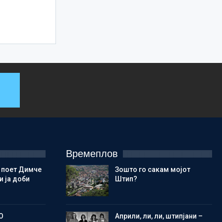
Времеплов
 поет Димче
Зошто го сакам мојот
 ја доби
Штип?
О
Aприли, ли, ли, штипјани –