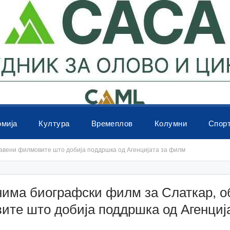
омија
Култура
Времеплов
Колумни
Спор
јавени филмовите што добија поддршка од Агенцијата за филм
нима биографски филм за Слаткар, о
те што добија поддршка од Агенција