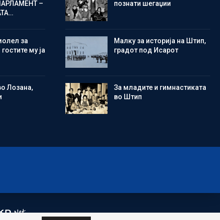
ПАРЛАМЕНТ –
познати шегаџии
АТА…
молел за
Малку за историја на Штип,
 гостите му ја
градот под Исарот
во Лозана,
Зa младите и гимнастиката
и
во Штип