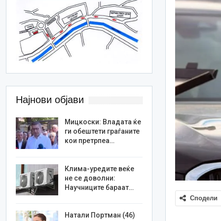
Најнови објави
Мицкоски: Владата ќе
ги обештети граѓаните
кои претрпеа…
Клима-уредите веќе
не се доволни:
Научниците бараат…
Сподели
Натали Портман (46)