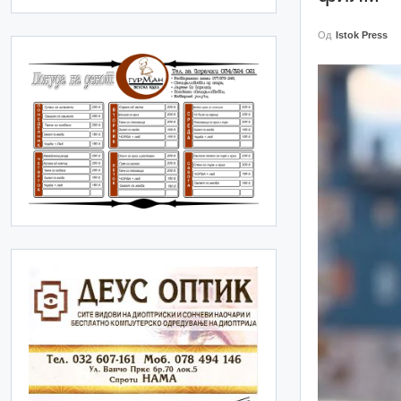
Од
Istok Press