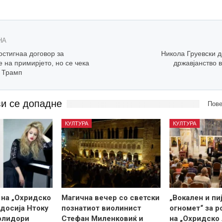
НА
остигнаа договор за
Никола Груевски д
 на примирјето, но се чека
државјанство 
 Трамп
ви се допадне
Пове
КУЛТУРА
КУЛТУРА
 на „Охридско
Магична вечер со светски
„Вокален и пи
одосија Нтоку
познатиот виолинист
огномет“ за 
олидори
Стефан Миленковиќ и
на „Охридско 