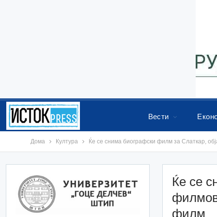
Вести
Екон
Дома
Култура
Ќе се снима биографски филм за Слаткар, об
Ќе се с
филмови
филм