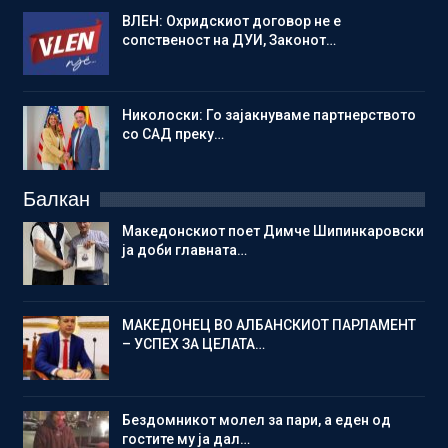
ВЛЕН: Охридскиот договор не е
сопственост на ДУИ, Законот…
Николоски: Го зајакнуваме партнерството
со САД преку…
Балкан
Македонскиот поет Димче Шипинкаровски
ја доби главната…
МАКЕДОНЕЦ ВО АЛБАНСКИОТ ПАРЛАМЕНТ
– УСПЕХ ЗА ЦЕЛАТА…
Бездомникот молел за пари, а еден од
гостите му ја дал…