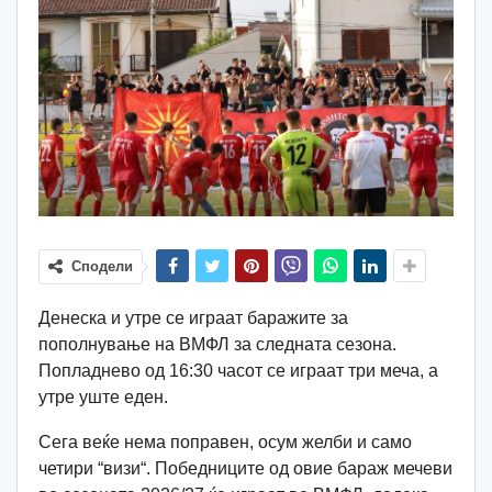
Сподели
Денеска и утре се играат баражите за
пополнување на ВМФЛ за следната сезона.
Попладнево од 16:30 часот се играат три меча, а
утре уште еден.
Сега веќе нема поправен, осум желби и само
четири “визи“. Победниците од овие бараж мечеви