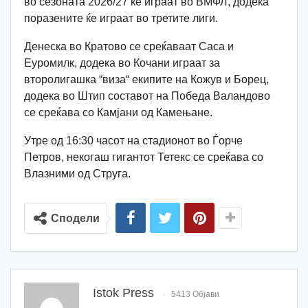
во сезоната 2026/27 ќе играат во ВМФЛ, додека
поразените ќе играат во третите лиги.
Денеска во Кратово се среќаваат Саса и
Еуромилк, додека во Кочани играат за
второлигашка “виза“ екипите на Кожув и Борец,
додека во Штип составот на Победа Валандово
се среќава со Камјани од Камењане.
Утре од 16:30 часот на стадионот во Ѓорче
Петров, некогаш гигантот Тетекс се среќава со
Влазними од Струга.
Сподели
Istok Press
5413 Објави