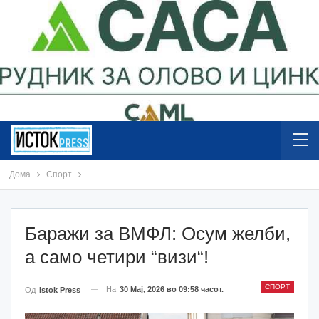
Дома
Спорт
Баражи за ВМФЛ: Осум желби,
а само четири “визи“!
СПОРТ
На
30 Мај, 2026 во 09:58 часот.
Од
Istok Press