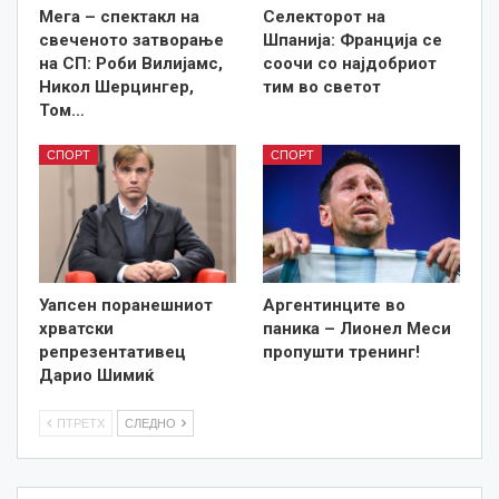
Мега – спектакл на
Селекторот на
свеченото затворање
Шпанија: Франција се
на СП: Роби Вилијамс,
соочи со најдобриот
Никол Шерцингер,
тим во светот
Том…
СПОРТ
СПОРТ
Уапсен поранешниот
Аргентинците во
хрватски
паника – Лионел Меси
репрезентативец
пропушти тренинг!
Дарио Шимиќ
ПТРЕТХ
СЛЕДНО