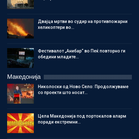
Двајца мртви во судир на противпожарни
хеликоптери во…
Фестивалот „Анибар“ во Пеќ повторно ги
обедини младите…
Македонија
Николоски од Ново Село: Продолжуваме
со проекти што носат…
Цела Македонија под портокалов аларм
поради екстремни…