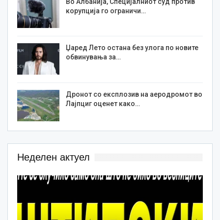
Во Албанија, Специјалниот суд против
корупција го ограничи…
Џаред Лето остана без улога по новите
обвинувања за…
Дронот со експлозив на аеродромот во
Лајпциг оценет како…
Неделен актуел