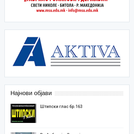
Најнови објави
Штипски глас бр.163