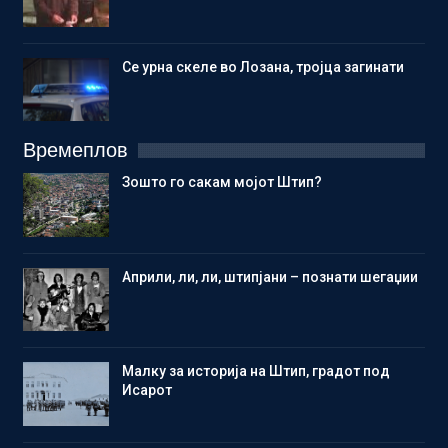
Се урна скеле во Лозана, тројца загинати
Времеплов
Зошто го сакам мојот Штип?
Aприли, ли, ли, штипјани – познати шегаџии
Малку за историја на Штип, градот под
Исарот