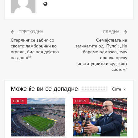
ПРЕТХОДНА
СЛЕДНА
Стерлинг се забил со
Семејствата на
своето ламборџини во
загинатите од „Пулс“: „Не
ограда, бил под дејство
бараме одмазда, туку
на дрога?
правда преку
институциите и судскиот
систем“
Може ќе ви се допадне
Сите
СПОРТ
СПОРТ