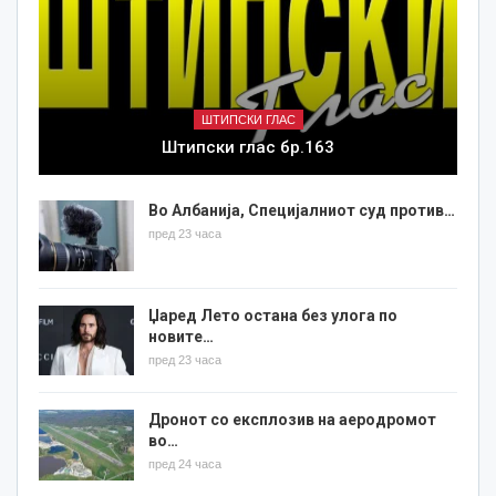
ШТИПСКИ ГЛАС
Штипски глас бр.163
Во Албанија, Специјалниот суд против…
пред 23 часа
Џаред Лето остана без улога по
новите…
пред 23 часа
Дронот со експлозив на аеродромот
во…
пред 24 часа