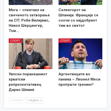
Мега – спектакл на
Селекторот на
свеченото затворање
Шпанија: Франција се
на СП: Роби Вилијамс,
соочи со најдобриот
Никол Шерцингер,
тим во светот
Том…
СПОРТ
СПОРТ
Уапсен поранешниот
Аргентинците во
хрватски
паника – Лионел Меси
репрезентативец
пропушти тренинг!
Дарио Шимиќ
ПТРЕТХ
СЛЕДНО