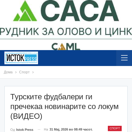
Дома
Спорт
Турските фудбалери ги
пречекаа новинарите со локум
(ВИДЕО)
СПОРТ
На
31 Мај, 2026 во 08:49 часот.
Од
Istok Press