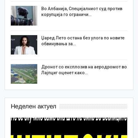
Во Албанија, Специјалниот суд против
корупција го ограничи…
Џаред Лето остана без улога по новите
обвинувања за…
Дронот со експлозив на аеродромот во
Лајпциг оценет како…
Неделен актуел