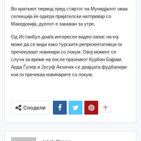
Во краткиот период пред стартот на Мунидјалот оваа
селекција ќе одигра пријателски натпревар со
Македонија, дуелот е закажан за утре.
Од Истанбул доаѓа интересен видео-запис на кој
може да се види како турските репрезентативци ги
пречекуваат новинари со локум. Овој момент се
случи за време на после празникот Курбан Бајрам.
Арда Ѓулер и Јусуф Акчичек се двајцата фудбалери
кои ги пречекаа новинарите со локум.
Сподели