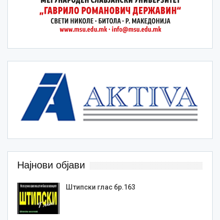
Најнови објави
Штипски глас бр.163