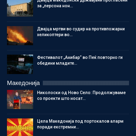
за „персона нон…
Двајца мртви во судир на противпожарни
хеликоптери во…
Фестивалот „Анибар“ во Пеќ повторно ги
обедини младите…
Македонија
Николоски од Ново Село: Продолжуваме
со проекти што носат…
Цела Македонија под портокалов аларм
поради екстремни…