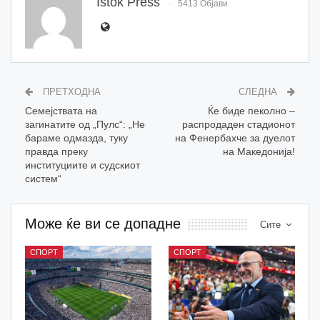
Istok Press
5413 Објави
ПРЕТХОДНА
СЛЕДНА
Семејствата на
Ќе биде пеколно –
загинатите од „Пулс“: „Не
распродаден стадионот
бараме одмазда, туку
на Фенербахче за дуелот
правда преку
на Македонија!
институциите и судскиот
систем“
Може ќе ви се допадне
Сите
СПОРТ
СПОРТ