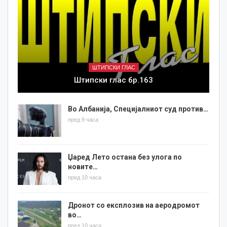
ШТИПСКИ ГЛАС
Штипски глас бр.163
Во Албанија, Специјалниот суд против…
пред 9 часа
Џаред Лето остана без улога по
новите…
пред 10 часа
Дронот со експлозив на аеродромот
во…
пред 10 часа