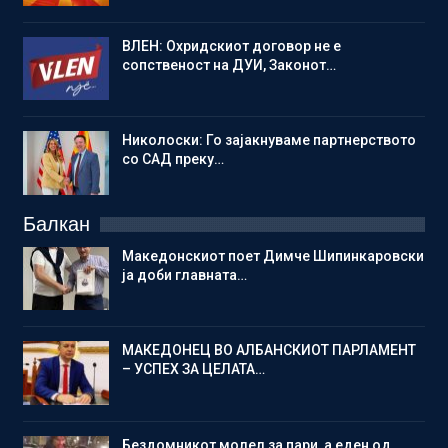
ВЛЕН: Охридскиот договор не е
сопственост на ДУИ, Законот…
Николоски: Го зајакнуваме партнерството
со САД преку…
Балкан
Македонскиот поет Димче Шипинкаровски
ја доби главната…
МАКЕДОНЕЦ ВО АЛБАНСКИОТ ПАРЛАМЕНТ
– УСПЕХ ЗА ЦЕЛАТА…
Бездомникот молел за пари, а еден од