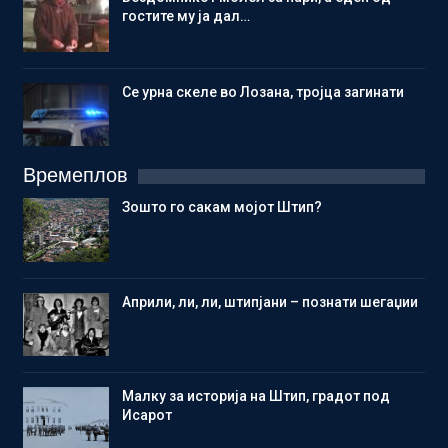
гостите му ја дал…
Се урна скеле во Лозана, тројца загинати
Времеплов
Зошто го сакам мојот Штип?
Aприли, ли, ли, штипјани – познати шегаџии
Малку за историја на Штип, градот под
Исарот