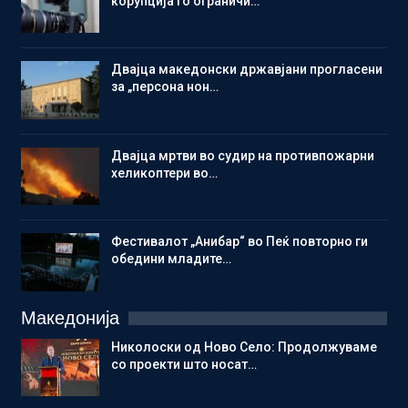
корупција го ограничи…
Двајца македонски државјани прогласени
за „персона нон…
Двајца мртви во судир на противпожарни
хеликоптери во…
Фестивалот „Анибар“ во Пеќ повторно ги
обедини младите…
Македонија
Николоски од Ново Село: Продолжуваме
со проекти што носат…