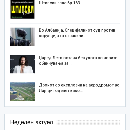
Штипски глас бр.163
Во Албанија, Специјалниот суд против
корупција го ограничи…
Џаред Лето остана без улога по новите
обвинувања за…
Дронот со експлозив на аеродромот во
Лајпциг оценет како…
Неделен актуел