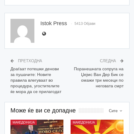
Istok Press
5413 Објави
ПРЕТХОДНА
СЛЕДНА
Доаѓаат потешки денови
Поранешната сопруга на
за пушачите: Новите
Џејмс Ван Дер Бик се
правила влегуваат во
омажи три месеци по
процедура, угостителите
неговата смрт
ќе мора да се прилагодат
Може ќе ви се допадне
Сите
МАКЕДОНИЈА
МАКЕДОНИЈА