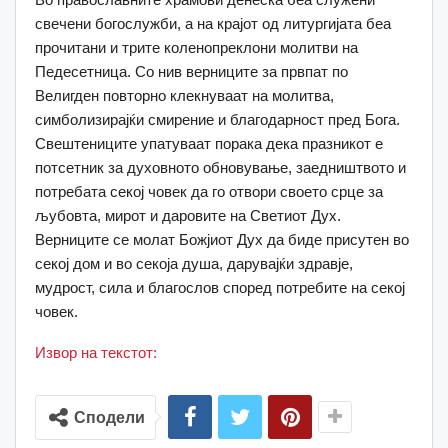
свечени богослужби, а на крајот од литургијата беа
прочитани и трите коленопреклони молитви на
Педесетница. Со нив верниците за првпат по
Велигден повторно клекнуваат на молитва,
симболизирајќи смирение и благодарност пред Бога.
Свештениците упатуваат порака дека празникот е
потсетник за духовното обновување, заедништвото и
потребата секој човек да го отвори своето срце за
љубовта, мирот и даровите на Светиот Дух.
Верниците се молат Божјиот Дух да биде присутен во
секој дом и во секоја душа, дарувајќи здравје,
мудрост, сила и благослов според потребите на секој
човек.
Извор на текстот:
Сподели