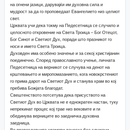
на огнени јазици, дарувајќи им духовна сила и
мудрост за да го проповедаат Евангелието низ целиот
свет.
Црквата учи дека токму на Педесетница се случило и
целосното откровение на Света Троица – Бог Отецот,
Бог Синот и Светиот Дух, поради што празникот го
носи и името Света Троица.
Духовден има особено значење и за секој христијанин
поединечно. Според православното учење, личната
Педесетница на верникот се случува на денот на
крштевањето и миропомазанието, кога новокрстениот
го прима дарот на Светиот Дух и станува храм во кој
пребива Божјата благодат.
Свештенството потсетува дека присуството на
Светиот Дух во Црквата не е еднократен настан, туку
непрекинат процес кој трае низ вековите и ги
обединува верниците во заедничка духовна
заедница.
Во православните храмови денеска беа служени