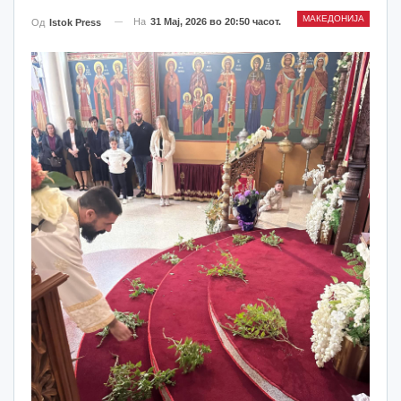
МАКЕДОНИЈА
На
31 Мај, 2026 во 20:50 часот.
Од
Istok Press