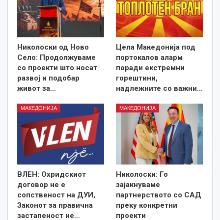
Николоски од Ново
Цела Македонија под
Село: Продолжуваме
портокалов аларм
со проекти што носат
поради екстремни
развој и подобар
горештини,
живот за…
надлежните со важни…
МАКЕДОНИЈА
МАКЕДОНИЈА
ВЛЕН: Охридскиот
Николоски: Го
договор не е
зајакнуваме
сопственост на ДУИ,
партнерството со САД
Законот за правична
преку конкретни
застапеност не…
проекти