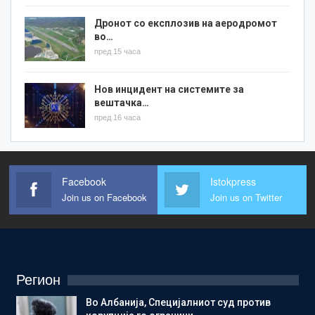
Дронот со експлозив на аеродромот
во…
пред 15 часа
Нов инцидент на системите за
вештачка…
пред 16 часа
Facebook
Istokpress
Join us on Facebook
Join us on Twitter
Регион
Во Албанија, Специјалниот суд против