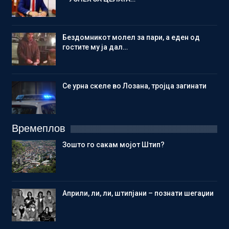
Бездомникот молел за пари, а еден од
гостите му ја дал…
Се урна скеле во Лозана, тројца загинати
Времеплов
Зошто го сакам мојот Штип?
Aприли, ли, ли, штипјани – познати шегаџии