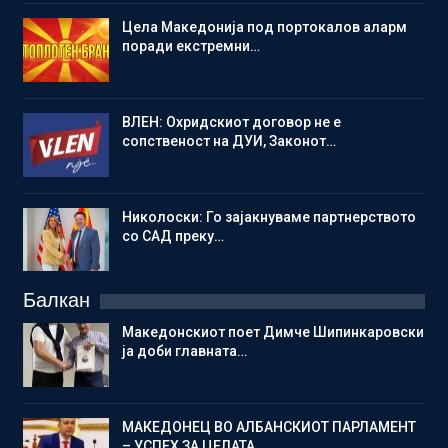
Цела Македонија под портокалов аларм
поради екстремни…
ВЛЕН: Охридскиот договор не е
сопственост на ДУИ, Законот…
Николоски: Го зајакнуваме партнерството
со САД преку…
Балкан
Македонскиот поет Димче Шипинкаровски
ја доби главната…
МАКЕДОНЕЦ ВО АЛБАНСКИОТ ПАРЛАМЕНТ
– УСПЕХ ЗА ЦЕЛАТА…