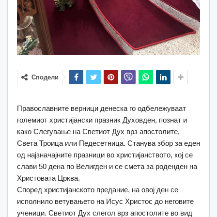
Сподели
Православните верници денеска го одбележуваат
големиот христијански празник Духовден, познат и
како Слегување на Светиот Дух врз апостолите,
Света Троица или Педесетница. Станува збор за еден
од најзначајните празници во христијанството, кој се
слави 50 дена по Велигден и се смета за роденден на
Христовата Црква.
Според христијанското предание, на овој ден се
исполнило ветувањето на Исус Христос до неговите
ученици. Светиот Дух слегол врз апостолите во вид