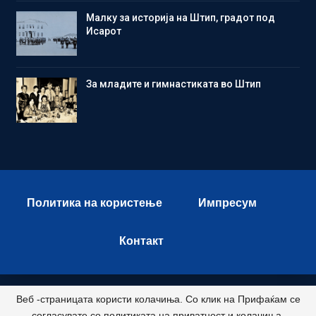
Малку за историја на Штип, градот под
Исарот
Зa младите и гимнастиката во Штип
Политика на користење
Импресум
Контакт
Веб -страницата користи колачиња. Со клик на Прифаќам се
© 2026 - Istok Press. All Rights Reserved.
согласувате со политиката на приватност и колачиња.