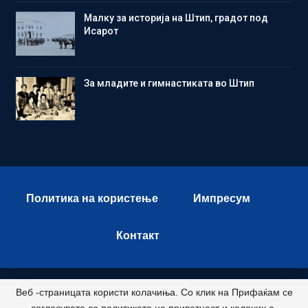
Малку за историја на Штип, градот под
Исарот
Зa младите и гимнастиката во Штип
Политика на користење
Импресум
Контакт
Веб -страницата користи колачиња. Со клик на Прифаќам се
© 2026 - Istok Press. All Rights Reserved.