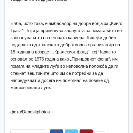
Елба, исто така, е амбасадор на добра волја за „Кингс
Траст“. Тој ѝ ја припишува заслугата за помагањето во
започнувањето на неговата кариера, бидејќи добил
поддршка од кралската добротворна организација на
18-годишна возраст. „Кралскиот фонд“, кој Чарлс го
основал во 1976 година како „Принцовиот фонд“, им
помага на младите луѓе во неповолна положба да ги
стекнат вештините што им се потребни за да
напредуваат и досега им помогнал на повеќе од
милион млади луѓе.
фото/Depositphotos