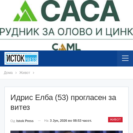
Дома
Живот
Идрис Елба (53) прогласен за
витез
ЖИВОТ
На
3 Јун, 2026 во 08:53 часот.
Од
Istok Press