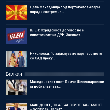
Цела Македонија под портокалов аларм
поради екстремни…
ВЛЕН: Охридскиот договор не е
сопственост на ДУИ, Законот…
Николоски: Го зајакнуваме партнерството
со САД преку…
Балкан
Македонскиот поет Димче Шипинкаровски
ја доби главната…
МАКЕДОНЕЦ ВО АЛБАНСКИОТ ПАРЛАМЕНТ
– УСПЕХ ЗА ЦЕЛАТА…