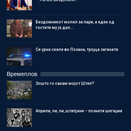
Бездомникот молел за пари, а еден од
гостите му ја дал…
Се урна скеле во Лозана, тројца загинати
Времеплов
Зошто го сакам мојот Штип?
Aприли, ли, ли, штипјани – познати шегаџии