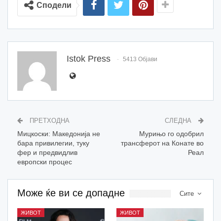
Сподели
Istok Press
5413 Објави
ПРЕТХОДНА
СЛЕДНА
Мицкоски: Македонија не
Мурињо го одобрил
бара привилегии, туку
трансферот на Конате во
фер и предвидлив
Реал
европски процес
Може ќе ви се допадне
Сите
ЖИВОТ
ЖИВОТ