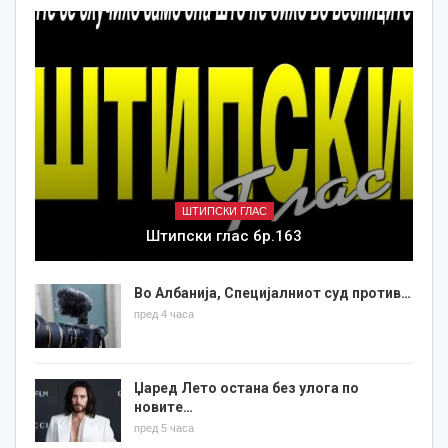
ШТИПСКИ ГЛАС
Штипски глас бр.163
Во Албанија, Специјалниот суд против…
пред 4 часа
Џаред Лето остана без улога по
новите…
пред 5 часа