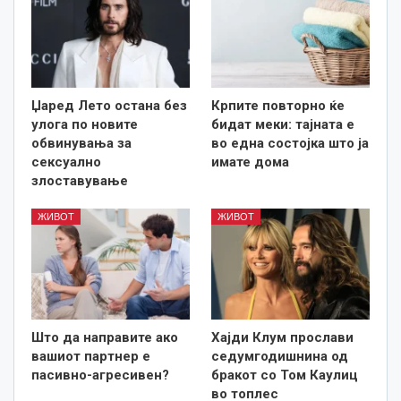
Џаред Лето остана без
Крпите повторно ќе
улога по новите
бидат меки: тајната е
обвинувања за
во една состојка што ја
сексуално
имате дома
злоставување
ЖИВОТ
ЖИВОТ
Што да направите ако
Хајди Клум прослави
вашиот партнер е
седумгодишнина од
пасивно-агресивен?
бракот со Том Каулиц
во топлес