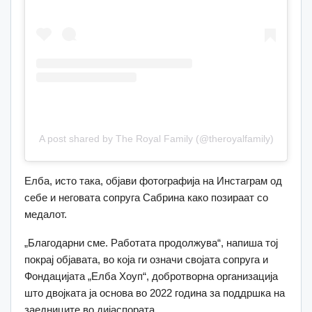
A post shared by The Royal Family (@theroyalfamily)
Елба, исто така, објави фотографија на Инстаграм од
себе и неговата сопруга Сабрина како позираат со
медалот.
„Благодарни сме. Работата продолжува“, напиша тој
покрај објавата, во која ги означи својата сопруга и
Фондацијата „Елба Хоуп“, добротворна организација
што двојката ја основа во 2022 година за поддршка на
заедниците во дијаспората.