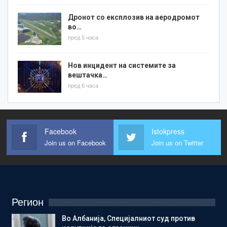
Дронот со експлозив на аеродромот
во…
пред 5 часа
Нов инцидент на системите за
вештачка…
пред 6 часа
Facebook
Istokpress
Join us on Facebook
Join us on Twitter
Регион
Во Албанија, Специјалниот суд против