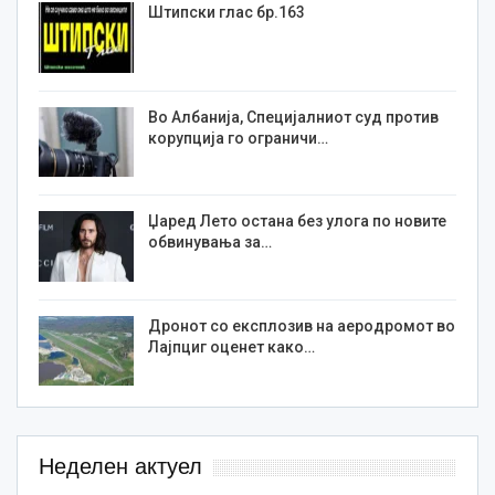
Штипски глас бр.163
Во Албанија, Специјалниот суд против
корупција го ограничи…
Џаред Лето остана без улога по новите
обвинувања за…
Дронот со експлозив на аеродромот во
Лајпциг оценет како…
Неделен актуел