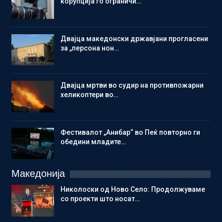
корупција го ограничи…
Двајца македонски државјани прогласени
за „персона нон…
Двајца мртви во судир на противпожарни
хеликоптери во…
Фестивалот „Анибар“ во Пеќ повторно ги
обедини младите…
Македонија
Николоски од Ново Село: Продолжуваме
со проекти што носат…