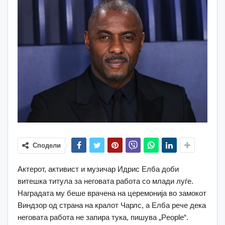
Сподели
Актерот, активист и музичар Идрис Елба доби
витешка титула за неговата работа со млади луѓе.
Наградата му беше врачена на церемонија во замокот
Виндзор од страна на кралот Чарлс, а Елба рече дека
неговата работа не запира тука, пишува „People“.