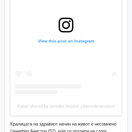
View this post on Instagram
A post shared by Jennifer Aniston (@jenniferaniston)
Кралицата на здравиот начин на живот е несомнено
Џенифер Анистон (57), која се потпира на строг