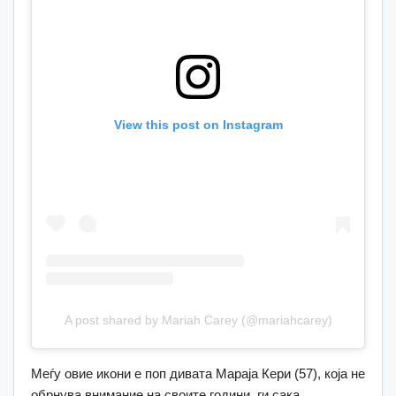
View this post on Instagram
A post shared by Mariah Carey (@mariahcarey)
Меѓу овие икони е поп дивата Мараја Кери (57), која не
обрнува внимание на своите години, ги сака