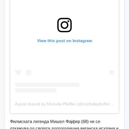
View this post on Instagram
A post shared by Michelle Pfeiffer (@michellepfeifferofficial)
Филмската легенда Мишел Фајфер (68) не се
откажува од својата долгогодишна веганска исхрана и