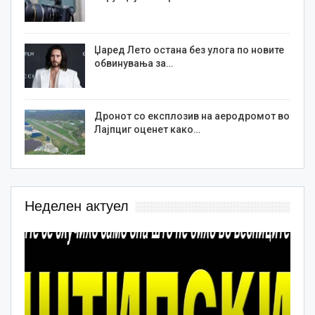
Џаред Лето остана без улога по новите
обвинувања за…
Дронот со експлозив на аеродромот во
Лајпциг оценет како…
Неделен актуел