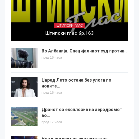
ШТИПСКИ ГЛАС
Штипски глас бр.163
Во Албанија, Специјалниот суд против…
пред 16 часа
Џаред Лето остана без улога по
новите…
пред 16 часа
Дронот со експлозив на аеродромот
во…
пред 17 часа
Нов инцидент на системите за