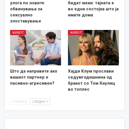
улога по новите
бидат меки: тајната е
обвинувања за
во една состојка што ја
сексуално
имате дома
злоставување
ЖИВОТ
ЖИВОТ
Што да направите ако
Хајди Клум прослави
вашиот партнер е
седумгодишнина од
пасивно-агресивен?
бракот со Том Каулиц
во топлес
ПТРЕТХ
СЛЕДНО