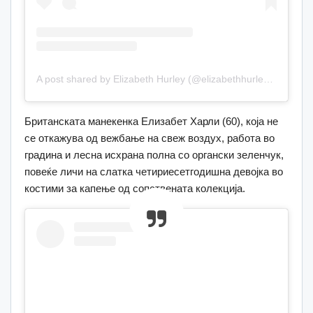
A post shared by Elizabeth Hurley (@elizabethhurley1)
Британската манекенка Елизабет Харли (60), која не
се откажува од вежбање на свеж воздух, работа во
градина и лесна исхрана полна со органски зеленчук,
повеќе личи на слатка четириесетгодишна девојка во
костими за капење од сопствената колекција.