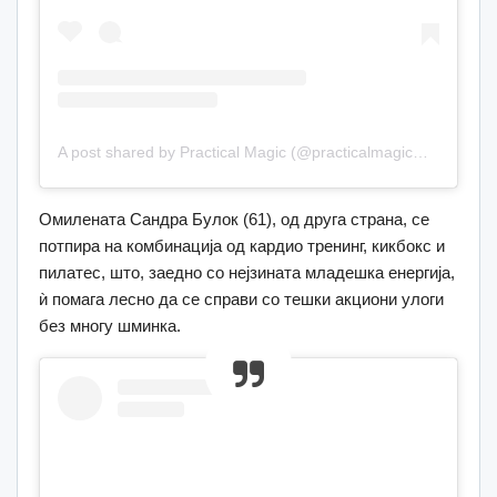
A post shared by Practical Magic (@practicalmagicmovie)
Омилената Сандра Булок (61), од друга страна, се
потпира на комбинација од кардио тренинг, кикбокс и
пилатес, што, заедно со нејзината младешка енергија,
ѝ помага лесно да се справи со тешки акциони улоги
без многу шминка.