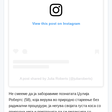
View this post on Instagram
A post shared by Julia Roberts (@juliaroberts)
Не смееме да ја заборавиме познатата Џулија
Робертс (58), која верува во природно стареење без
радикални процедури, ја негува својата густа коса со
природна нега и претпочита да се релаксира со