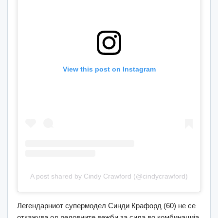
View this post on Instagram
A post shared by Cindy Crawford (@cindycrawford)
Легендарниот супермодел Синди Крафорд (60) не се
откажува од редовните вежби за сила во комбинација