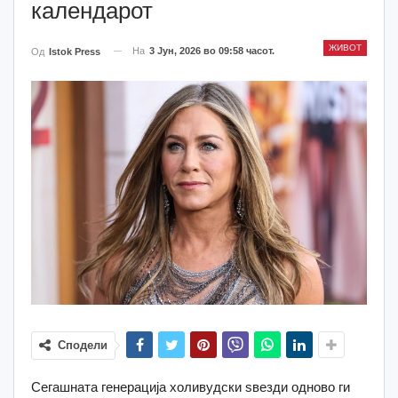
календарот
ЖИВОТ
На
3 Јун, 2026 во 09:58 часот.
Од
Istok Press
Сподели
Сегашната генерација холивудски ѕвезди одново ги