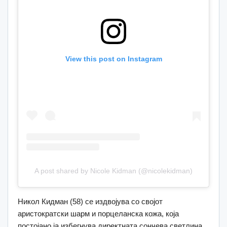
View this post on Instagram
A post shared by Nicole Kidman (@nicolekidman)
Никол Кидман (58) се издвојува со својот
аристократски шарм и порцеланска кожа, која
постојано ја избегнува директната сончева светлина,