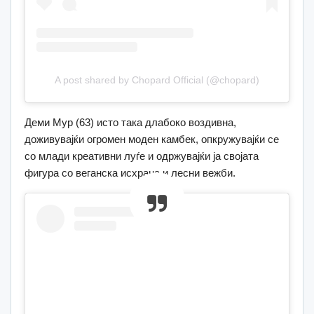
A post shared by Chopard Official (@chopard)
Деми Мур (63) исто така длабоко воздивна,
доживувајќи огромен моден камбек, опкружувајќи се
со млади креативни луѓе и одржувајќи ја својата
фигура со веганска исхрана и лесни вежби.