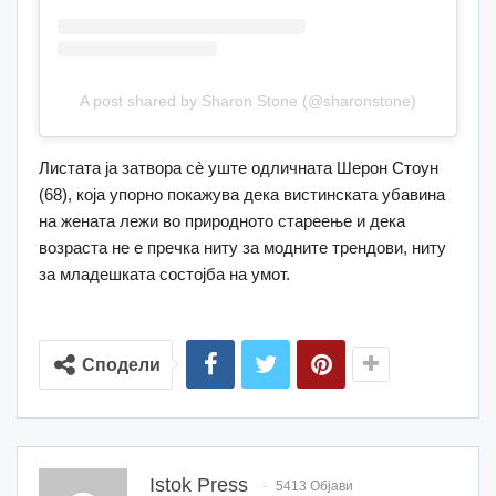
A post shared by Sharon Stone (@sharonstone)
Листата ја затвора сè уште одличната Шерон Стоун
(68), која упорно покажува дека вистинската убавина
на жената лежи во природното стареење и дека
возраста не е пречка ниту за модните трендови, ниту
за младешката состојба на умот.
Сподели
Istok Press
5413 Објави