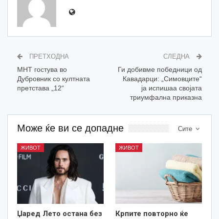
ПРЕТХОДНА
СЛЕДНА
МНТ гостува во
Ги добивме победници од
Дубровник со култната
Кавадарци: „Симовците“
претстава „12“
ја испишаа својата
триумфална приказна
Може ќе ви се допадне
Сите
ЖИВОТ
ЖИВОТ
Џаред Лето остана без
Крпите повторно ќе