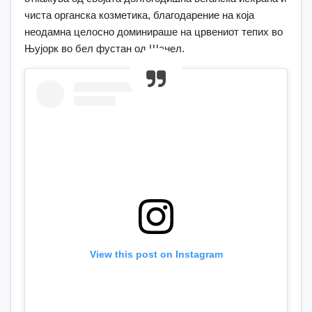
чиста органска козметика, благодарение на која
неодамна целосно доминираше на црвениот тепих во
Њујорк во бел фустан од Шанел.
View this post on Instagram