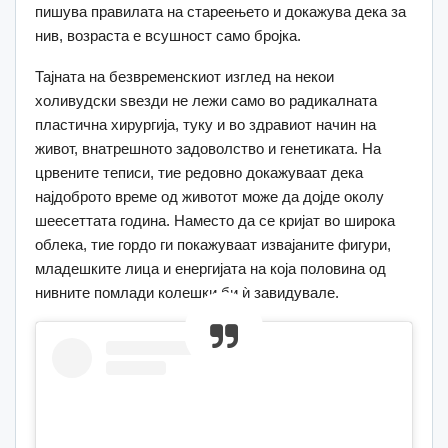
пишува правилата на стареењето и докажува дека за
нив, возраста е всушност само бројка.
Тајната на безвременскиот изглед на некои
холивудски ѕвезди не лежи само во радикалната
пластична хирургија, туку и во здравиот начин на
живот, внатрешното задоволство и генетиката. На
црвените теписи, тие редовно докажуваат дека
најдоброто време од животот може да дојде околу
шеесеттата година. Наместо да се кријат во широка
облека, тие гордо ги покажуваат извајаните фигури,
младешките лица и енергијата на која половина од
нивните помлади колешки би ѝ завидувале.