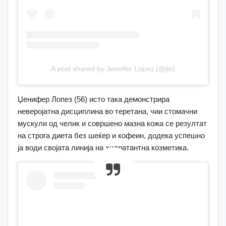
A post shared by Jennifer Lopez (@jlo)
Џенифер Лопез (56) исто така демонстрира
неверојатна дисциплина во теретана, чии стомачни
мускули од челик и совршено мазна кожа се резултат
на строга диета без шеќер и кофеин, додека успешно
ја води својата линија на хидратантна козметика.