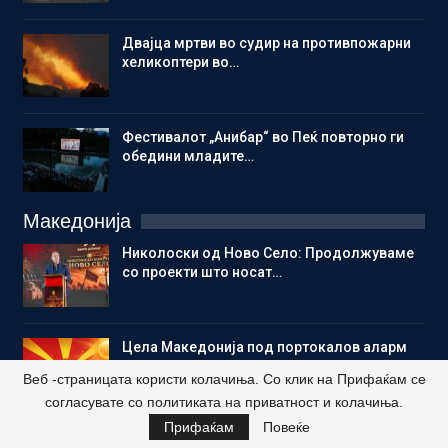
Двајца мртви во судир на противпожарни
хеликоптери во…
Фестивалот „Анибар“ во Пеќ повторно ги
обедини младите…
Македонија
Николоски од Ново Село: Продолжуваме
со проекти што носат…
Цела Македонија под портокалов аларм
поради екстремни…
Веб -страницата користи колачиња. Со клик на Прифаќам се
согласувате со политиката на приватност и колачиња.
Прифаќам
Повеќе
ВЛЕН: Охридскиот договор не е