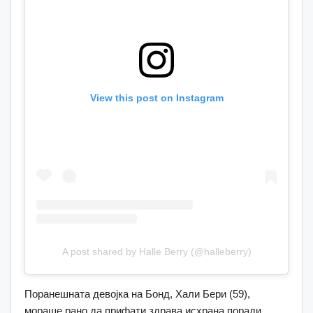
View this post on Instagram
A post shared by Halle Berry (@halleberry)
Поранешната девојка на Бонд, Хали Бери (59),
мораше рано да прифати здрава исхрана поради