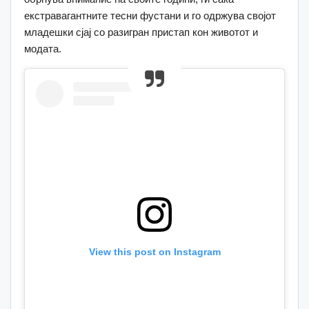
екстравагантните тесни фустани и го одржува својот
младешки сјај со разигран пристап кон животот и
модата.
View this post on Instagram