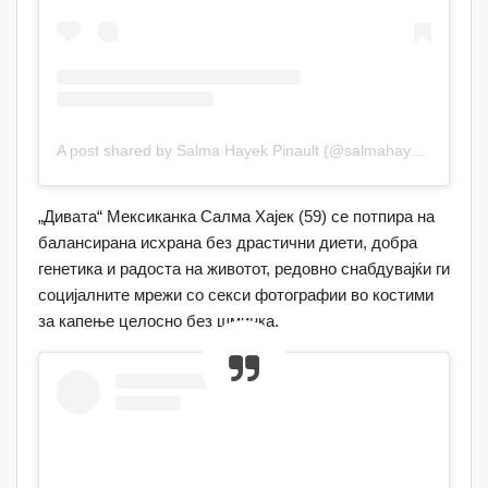
A post shared by Salma Hayek Pinault (@salmahayek)
„Дивата“ Мексиканка Салма Хајек (59) се потпира на
балансирана исхрана без драстични диети, добра
генетика и радоста на животот, редовно снабдувајќи ги
социјалните мрежи со секси фотографии во костими
за капење целосно без шминка.