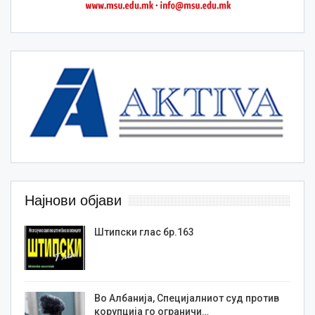
Најнови објави
Штипски глас бр.163
Во Албанија, Специјалниот суд против
корупција го ограничи…