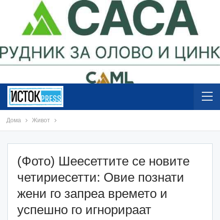
Дома
Живот
(Фото) Шеесеттите се новите
четириесетти: Овие познати
жени го запреа времето и
успешно го игнорираат