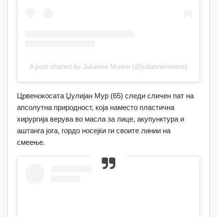
A post shared by Julianne Moore (@juliannemoore)
Црвенокосата Џулијан Мур (65) следи сличен пат на
апсолутна природност, која наместо пластична
хирургија верува во масла за лице, акупунктура и
аштанга јога, гордо носејќи ги своите линии на
смеење.