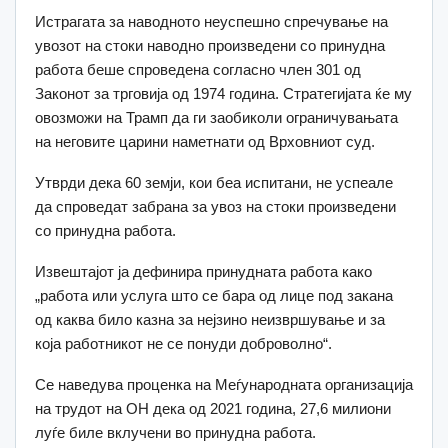
Истрагата за наводното неуспешно спречување на
увозот на стоки наводно произведени со принудна
работа беше спроведена согласно член 301 од
Законот за трговија од 1974 година. Стратегијата ќе му
овозможи на Трамп да ги заобиколи ограничувањата
на неговите царини наметнати од Врховниот суд.
Утврди дека 60 земји, кои беа испитани, не успеале
да спроведат забрана за увоз на стоки произведени
со принудна работа.
Извештајот ја дефинира принудната работа како
„работа или услуга што се бара од лице под закана
од каква било казна за нејзино неизвршување и за
која работникот не се понуди доброволно“.
Се наведува проценка на Меѓународната организација
на трудот на ОН дека од 2021 година, 27,6 милиони
луѓе биле вклучени во принудна работа.