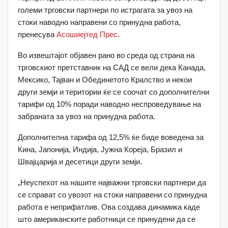
големи трговски партнери по истрагата за увоз на
стоки наводно направени со принудна работа,
пренесува
Асошиејтед Прес
.
Во извештајот објавен рано во среда од страна на
трговскиот претставник на САД се вели дека Канада,
Мексико, Тајван и Обединетото Кралство и некои
други земји и територии ќе се соочат со дополнителни
тарифи од 10% поради наводно неспроведување на
забраната за увоз на принудна работа.
Дополнителна тарифа од 12,5% ќе биде воведена за
Кина, Јапонија, Индија, Јужна Кореја, Бразил и
Швајцарија и десетици други земји.
„Неуспехот на нашите најважни трговски партнери да
се справат со увозот на стоки направени со принудна
работа е неприфатлив. Ова создава динамика каде
што американските работници се принудени да се