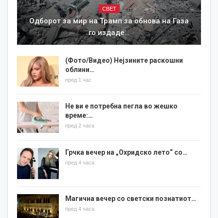
СВЕТ
Одборот за мир на Трамп за обнова на Газа
го издаде…
(Фото/Видео) Нејзините раскошни
облини…
пред 1 час
Не ви е потребна пегла во жешко
време:…
пред 2 часа
Грчка вечер на „Охридско лето“ со…
пред 4 часа
Магична вечер со светски познатиот…
пред 4 часа