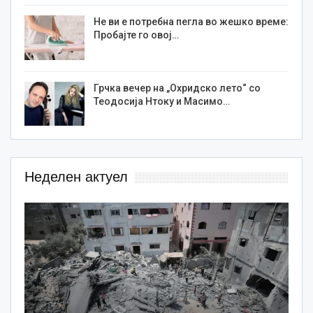
Не ви е потребна пегла во жешко време:
Пробајте го овој…
Грчка вечер на „Охридско лето“ со
Теодосија Нтоку и Масимо…
Неделен актуел