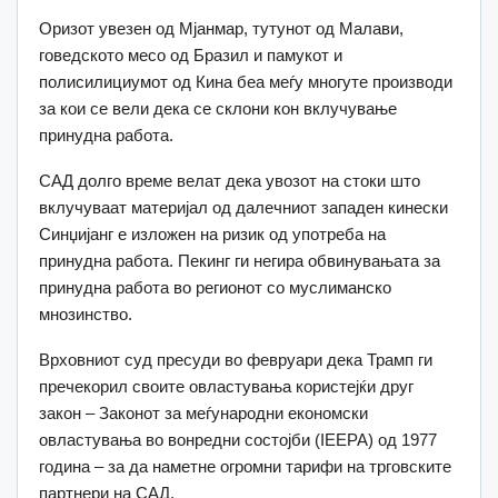
Оризот увезен од Мјанмар, тутунот од Малави,
говедското месо од Бразил и памукот и
полисилициумот од Кина беа меѓу многуте производи
за кои се вели дека се склони кон вклучување
принудна работа.
САД долго време велат дека увозот на стоки што
вклучуваат материјал од далечниот западен кинески
Синџијанг е изложен на ризик од употреба на
принудна работа. Пекинг ги негира обвинувањата за
принудна работа во регионот со муслиманско
мнозинство.
Врховниот суд пресуди во февруари дека Трамп ги
пречекорил своите овластувања користејќи друг
закон – Законот за меѓународни економски
овластувања во вонредни состојби (IEEPA) од 1977
година – за да наметне огромни тарифи на трговските
партнери на САД.