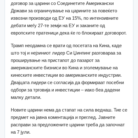
договор за царини со Соединетите Американски
Држави за ограничување на царините за повеќето
извозни производи од ЕУ на 15%, по интензивните
дебати меѓу 27-те земји на ЕУ и заканите од
европските пратеници дека ќе го блокираат договорот.
Трамп неодамна се врати од посетата на Кина, каде
што тој и нејзиниот лидер Си Џинпинг разговараа за
проширување на пристапот до пазарот за
американските бизниси во Кина и зголемување на
кинеските инвестиции во американските индустрии.
Двајцата лидери се согласија да формираат посебни
одбори за трговија и инвестиции – иако беа дадени
малку детали.
Новите царини нема да стапат на сила веднаш. Тие се
предмет на јавна коментација и преглед. Јавните
расправи за предложените царини треба да започнат
на 7 јули.