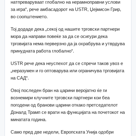
натпреваруваат глобално на нерамноправни услови
за игра“, рече амбасадорот на USTR, Џејмисон Грир,
во соопштението.
Тој додаде дека „секој од нашите трговски партнери
мора да направи повеќе за да се осигури дека
трговијата нема перверзно да ја охрабрува и утврдува
принудната работа глобално“.
USTR рече дека неуспехот да се спречи таков увоз е
„неразумен и го оптоварува или ограничува трговијата
на САД“.
Овој последен бран на царини веројатно ќе ги
вознемири клучните трговски партнери кои беа
погодени од бранови царини откако претседателот
Доналд Трамп се врати на функцијата на почетокот на
минатата година.
Само пред две недели, Европската Унија одобри