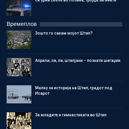
Се урна скеле во Лозана, тројца загинати
Времеплов
Зошто го сакам мојот Штип?
Aприли, ли, ли, штипјани – познати шегаџии
Малку за историја на Штип, градот под
Исарот
Зa младите и гимнастиката во Штип