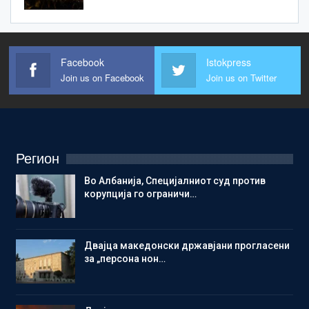
Facebook
Istokpress
Join us on Facebook
Join us on Twitter
Регион
Во Албанија, Специјалниот суд против
корупција го ограничи…
Двајца македонски државјани прогласени
за „персона нон…