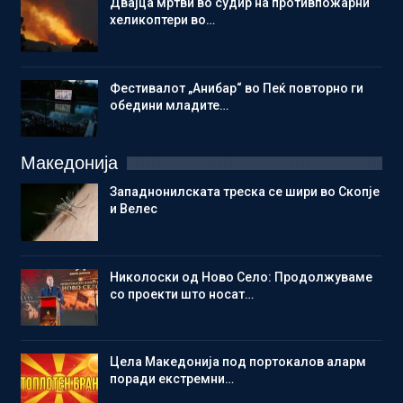
Двајца мртви во судир на противпожарни
хеликоптери во…
Фестивалот „Анибар“ во Пеќ повторно ги
обедини младите…
Македонија
Западнонилската треска се шири во Скопје
и Велес
Николоски од Ново Село: Продолжуваме
со проекти што носат…
Цела Македонија под портокалов аларм
поради екстремни…