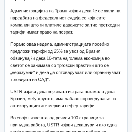
Администрацијата на Трамп изјави дека ќе се жали на
наредбата на федералниот судија со која сите
компании што ги платиле давачките за тие претходни
тарифи имаат право на поврат.
Порано оваа недела, администрацијата посебно
предложи тарифи од 25% за увоз од Бразил,
обвинувајќи дека 10-тата најголема економија во
светот се занимава со трговски практики што се
„неразумни“ и дека „ја оптоваруваат или ограничуваат
трговијата на САД“.
USTR изјави дека нејзината истрага покажала дека
Бразил, меѓу другото, има лабаво спроведување на
антикорупциските мерки и нефер тарифи.
Во својот извештај од речиси 100 страници за
принудна работа, USTR изјави дека дури и ако една
земја спроведе забрана за принудна работа во