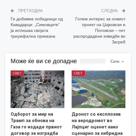
ПРЕТХОДНА
СЛЕДНА
Ги добивме победници од
Голем интерес за новиот
Кавадарци: „Симовците“
проект на Џајковски и
ја испишаа својата
Поповски – пет
триумфална приказна
распродадени изведби во
Загреб
Може ќе ви се допадне
Сите
СВЕТ
СВЕТ
Одборот за мир на
Дронот со експлозив
Трамп за обнова на
на аеродромот во
Газа го издаде првиот
Лајпциг оценет како
договор за изградба
сценарио за хибридна