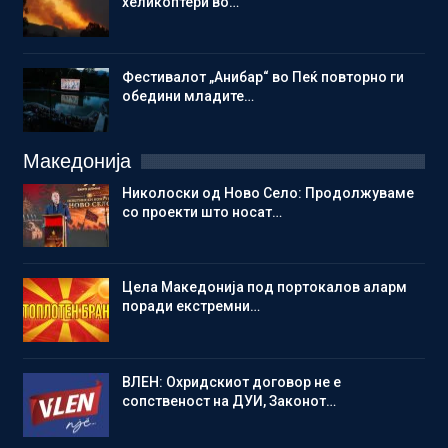
хеликоптери во…
Фестивалот „Анибар“ во Пеќ повторно ги
обедини младите…
Македонија
Николоски од Ново Село: Продолжуваме
со проекти што носат…
Цела Македонија под портокалов аларм
поради екстремни…
ВЛЕН: Охридскиот договор не е
сопственост на ДУИ, Законот…