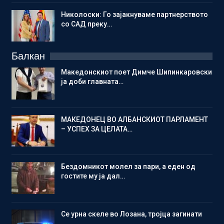
Николоски: Го зајакнуваме партнерството
со САД преку…
Балкан
Македонскиот поет Димче Шипинкаровски
ја доби главната…
МАКЕДОНЕЦ ВО АЛБАНСКИОТ ПАРЛАМЕНТ
– УСПЕХ ЗА ЦЕЛАТА…
Бездомникот молел за пари, а еден од
гостите му ја дал…
Се урна скеле во Лозана, тројца загинати