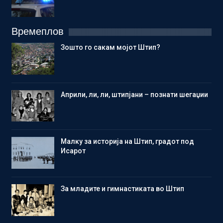
Времеплов
Зошто го сакам мојот Штип?
Aприли, ли, ли, штипјани – познати шегаџии
Малку за историја на Штип, градот под
Исарот
Зa младите и гимнастиката во Штип