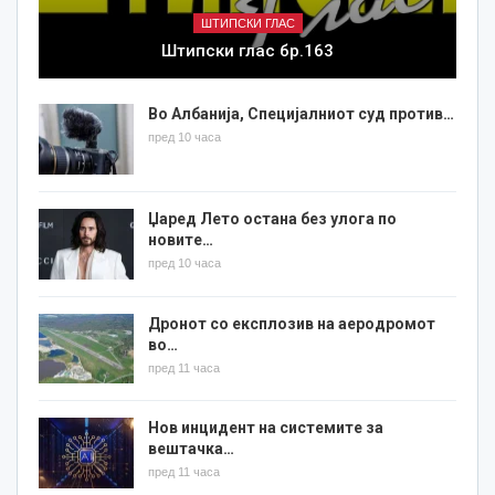
ШТИПСКИ ГЛАС
Штипски глас бр.163
Во Албанија, Специјалниот суд против…
пред 10 часа
Џаред Лето остана без улога по
новите…
пред 10 часа
Дронот со експлозив на аеродромот
во…
пред 11 часа
Нов инцидент на системите за
вештачка…
пред 11 часа