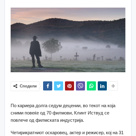
Сподели
По кариера долга седум децении, во текот на која
сними повеќе од 70 филмови, Клинт Иствуд се
повлече од филмската индустрија.
Четирикратниот оскаровец, актер и режисер, кој на 31