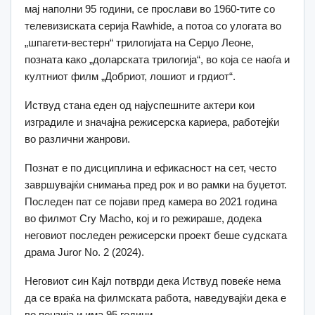
мај наполни 95 години, се прослави во 1960-тите со
телевизиската серија Rawhide, а потоа со улогата во
„шпагети-вестерн“ трилогијата на Серџо Леоне,
позната како „доларската трилогија“, во која се наоѓа и
култниот филм „Добриот, лошиот и грдиот“.
Иствуд стана еден од најуспешните актери кои
изградиле и значајна режисерска кариера, работејќи
во различни жанрови.
Познат е по дисциплина и ефикасност на сет, често
завршувајќи снимања пред рок и во рамки на буџетот.
Последен пат се појави пред камера во 2021 година
во филмот Cry Macho, кој и го режираше, додека
неговиот последен режисерски проект беше судската
драма Juror No. 2 (2024).
Неговиот син Кајл потврди дека Иствуд повеќе нема
да се враќа на филмската работа, наведувајќи дека е
во пензија и има 95 години.