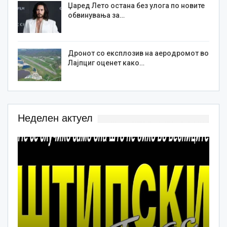
Џаред Лето остана без улога по новите
обвинувања за…
Дронот со експлозив на аеродромот во
Лајпциг оценет како…
Неделен актуел