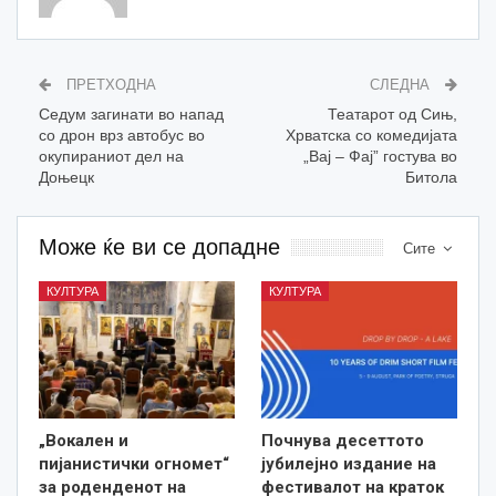
ПРЕТХОДНА
СЛЕДНА
Седум загинати во напад
Театарот од Сињ,
со дрон врз автобус во
Хрватска со комедијата
окупираниот дел на
„Вај – Фај” гостува во
Доњецк
Битола
Може ќе ви се допадне
Сите
КУЛТУРА
КУЛТУРА
„Вокален и
Почнува десеттото
пијанистички огномет“
јубилејно издание на
за роденденот на
фестивалот на краток