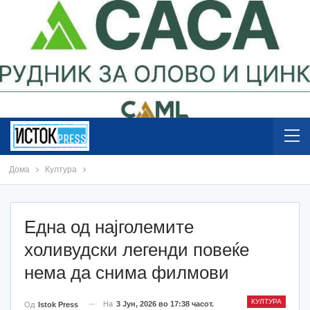
Дома
Култура
Една од најголемите
холивудски легенди повеќе
нема да снима филмови
КУЛТУРА
На
3 Јун, 2026 во 17:38 часот.
Од
Istok Press