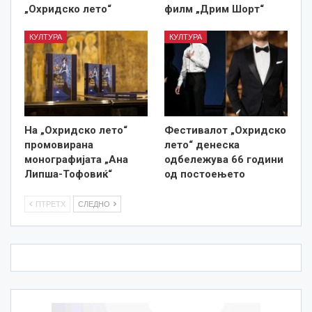
„Охридско лето“
филм „Дрим Шорт“
КУЛТУРА
КУЛТУРА
На „Охридско лето“
Фестивалот „Охридско
промовирана
лето“ денеска
монографијата „Ана
одбележува 66 години
Липша-Тофовиќ“
од постоењето
ПТРЕТХ
СЛЕДНО