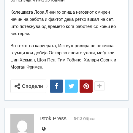
Колешката Лора Лини го опиша неговиот смирен
начин на работа и фактот дека ретко викал на сет,
што потекнува од времето кога работел со коњи во
вестерни.
Во текот на кариерата, Иствуд режираше петмина
глумци кои добија Оскар за своите улоги, меѓу кои
Џин Хекман, Шон Пен, Тим Робинс, Хилари Свонк и
Морган Фримен.
Сподели
Istok Press
5413 Објави