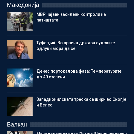
Македонија
МВР најави засилени контроли на
патиштата
Туфегџиќ: Во правна држава судските
одлуки мора да се…
Денес портокалова фаза: Температурите
до 40 степени
Западнонилската треска се шири во Скопје
и Велес
Балкан
Македонскиот поет Димче Шипинкаровски