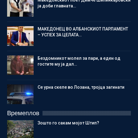
ја доби главната…
МАКЕДОНЕЦ ВО АЛБАНСКИОТ ПАРЛАМЕНТ
– УСПЕХ ЗА ЦЕЛАТА…
Бездомникот молел за пари, а еден од
гостите му ја дал…
Се урна скеле во Лозана, тројца загинати
Времеплов
Зошто го сакам мојот Штип?