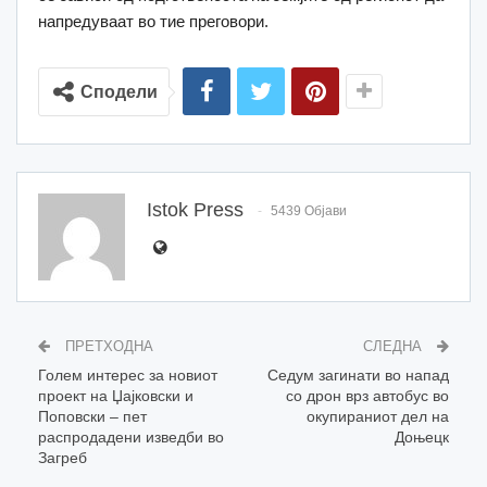
напредуваат во тие преговори.
Сподели
Istok Press
5439 Објави
ПРЕТХОДНА
СЛЕДНА
Голем интерес за новиот
Седум загинати во напад
проект на Џајковски и
со дрон врз автобус во
Поповски – пет
окупираниот дел на
распродадени изведби во
Доњецк
Загреб