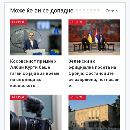
Може ќе ви се допадне
Сите
РЕГИОН
РЕГИОН
Косовскиот премиер
Зеленски во
Албин Курти беше
официјална посета на
гаѓан со јајца за време
Србија: Состаноците
на седница во
се завршени, потпишан
косовското…
е…
РЕГИОН
РЕГИОН