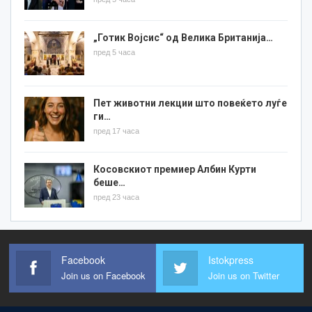
„Готик Војсис“ од Велика Британија…
пред 5 часа
Пет животни лекции што повеќето луѓе
ги…
пред 17 часа
Косовскиот премиер Албин Курти
беше…
пред 23 часа
Facebook
Istokpress
Join us on Facebook
Join us on Twitter