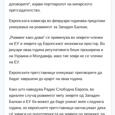
договорите“, изјави портпаролот на кипарското
претседателство.
Европската комисија во февруари годинава предложи
укинување на роамингот за Западен Балкан.
„Роаминг како дома“ се применува во земјите-членки
на ЕУ и земјите од Европскиот економски простор. Во
јануари оваа година регулативата беше проширена и
на Украина и Молдавија, иако тие земји не се членки
на ЕУ.
Европските претставници очекуваат преговорите да
бидат завршени до крајот на оваа година.
Како што наведува Радио Слободна Европа, во
идеален случај роамингот меѓу земјите од Западен
Балкан и ЕУ би можел да биде укинат веќе следната
година, но европските претставници нагласуваат дека
сè зависи од подготвеноста на земјите од регионот да