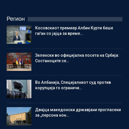
Регион
Косовскиот премиер Албин Курти беше
гаѓан со јајца за време…
Зеленски во официјална посета на Србија:
Состаноците се…
Во Албанија, Специјалниот суд против
корупција го ограничи…
Двајца македонски државјани прогласени
за „персона нон…