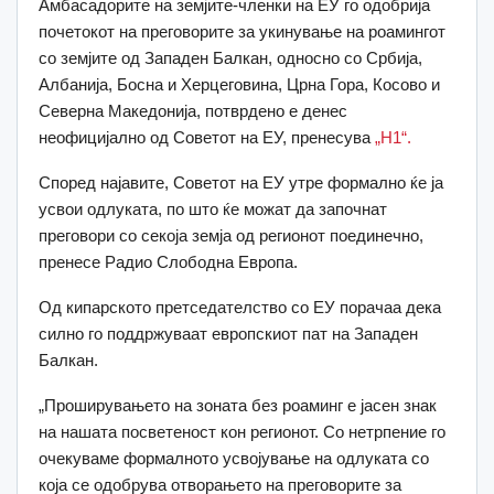
Амбасадорите на земјите-членки на ЕУ го одобрија
почетокот на преговорите за укинување на роамингот
со земјите од Западен Балкан, односно со Србија,
Албанија, Босна и Херцеговина, Црна Гора, Косово и
Северна Македонија, потврдено е денес
неофицијално од Советот на ЕУ, пренесува
„Н1“.
Според најавите, Советот на ЕУ утре формално ќе ја
усвои одлуката, по што ќе можат да започнат
преговори со секоја земја од регионот поединечно,
пренесе Радио Слободна Европа.
Од кипарското претседателство со ЕУ порачаа дека
силно го поддржуваат европскиот пат на Западен
Балкан.
„Проширувањето на зоната без роаминг е јасен знак
на нашата посветеност кон регионот. Со нетрпение го
очекуваме формалното усвојување на одлуката со
која се одобрува отворањето на преговорите за