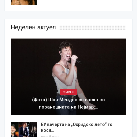
Неделен актуел
ЖИВОТ
(Фото) Шон Мендес во врска со
поранешната на Нејмар:…
ЕУ вечерта на „Охридско лето“ го
носи…
пред 5 часа