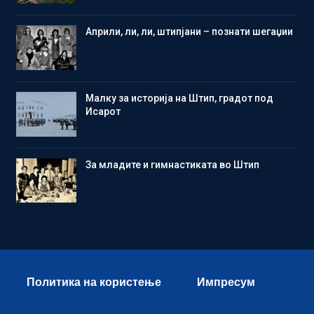
Aприли, ли, ли, штипјани – познати шегаџии
Малку за историја на Штип, градот под
Исарот
Зa младите и гимнастиката во Штип
Политика на користење
Импресум