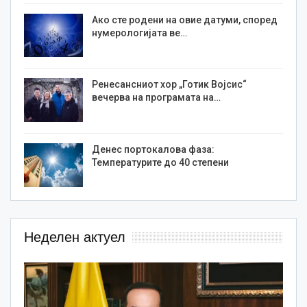
Ако сте родени на овие датуми, според
нумерологијата ве…
Ренесансниот хор „Готик Војсис“
вечерва на програмата на…
Денес портокалова фаза:
Температурите до 40 степени
Неделен актуел