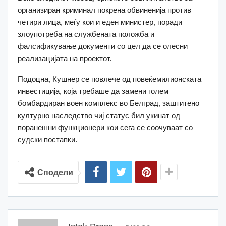
организиран криминал покрена обвиненија против
четири лица, меѓу кои и еден министер, поради
злоупотреба на службената положба и
фалсификување документи со цел да се олесни
реализацијата на проектот.
Подоцна, Кушнер се повлече од повеќемилионската
инвестиција, која требаше да замени голем
бомбардиран воен комплекс во Белград, заштитено
културно наследство чиј статус бил укинат од
поранешни функционери кои сега се соочуваат со
судски постапки.
Сподели