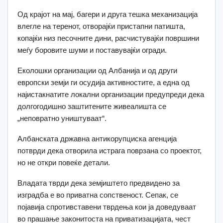
Од крајот на мај, багери и друга тешка механизација
влегле на теренот, отворајќи пристапни патишта,
копајќи низ песочните дини, расчистувајќи површини
меѓу боровите шуми и поставувајќи огради.
Еколошки организации од Албанија и од други
европски земји ги осудија активностите, а една од
најистакнатите локални организации предупреди дека
долгогодишно заштитените живеалишта се
„неповратно уништуваат“.
Албанската државна антикорупциска агенција
потврди дека отворила истрага поврзана со проектот,
но не откри повеќе детали.
Владата тврди дека земјиштето предвидено за
изградба е во приватна сопственост. Сепак, се
појавија спротивставени тврдења кои ја доведуваат
во прашање законитоста на приватизацијата, чест