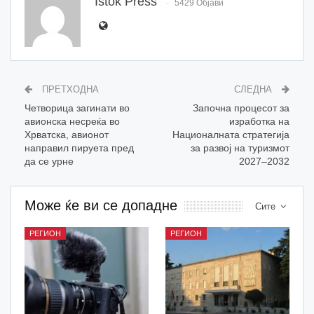
Istok Press
5429 Објави
ПРЕТХОДНА
СЛЕДНА
Четворица загинати во
Започна процесот за
авионска несреќа во
изработка на
Хрватска, авионот
Националната стратегија
направил пируета пред
за развој на туризмот
да се урне
2027–2032
Може ќе ви се допадне
Сите
РЕГИОН
РЕГИОН