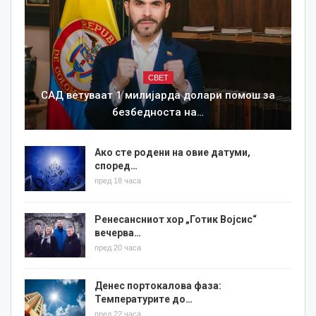
СВЕТ
САД ветуваат 1 милијарда долари помош за
безбедноста на…
Ако сте родени на овие датуми,
според…
пред 18 часа
Ренесансниот хор „Готик Војсис“
вечерва…
пред 20 часа
Денес портокалова фаза:
Температурите до…
пред 22 часа