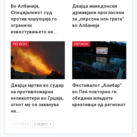
Во Албанија,
Двајца македонски
Специјалниот суд
државјани прогласени
против корупција го
за „персона нон грата“
ограничи
во Албанија
известувањето на…
РЕГИОН
РЕГИОН
Двајца мртви во судир
Фестивалот „Анибар“
на противпожарни
во Пеќ повторно ги
хеликоптери во Грција,
обедини младите
огнот му се заканува
креативци од регионот
на…
ПТРЕТХ
СЛЕДНО