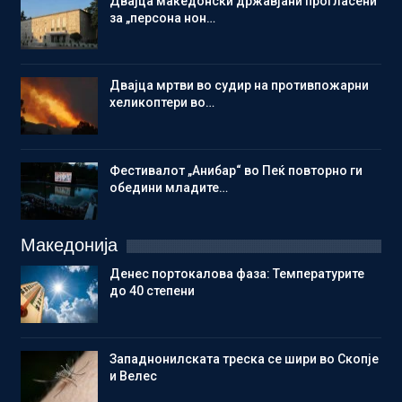
Двајца македонски државјани прогласени
за „персона нон…
Двајца мртви во судир на противпожарни
хеликоптери во…
Фестивалот „Анибар“ во Пеќ повторно ги
обедини младите…
Македонија
Денес портокалова фаза: Температурите
до 40 степени
Западнонилската треска се шири во Скопје
и Велес