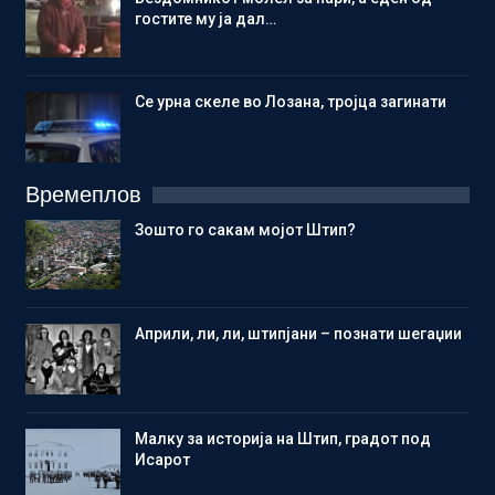
гостите му ја дал…
Се урна скеле во Лозана, тројца загинати
Времеплов
Зошто го сакам мојот Штип?
Aприли, ли, ли, штипјани – познати шегаџии
Малку за историја на Штип, градот под
Исарот