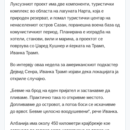
Луксузниот проект има две компоненти, туристички
комплекс во областа на лагуната Нарта, која е
природен резерват, и помал туристички центар на
ненаселениот остров Сазан, поранешна воена база од
комунистичкиот период. Планирана е изградба на
хотели, станови, вили и марина, а проектот се
поврзува со Џаред Кушнер и ќерката на Трамп,
Иванка Трамп.
Во интервју оваа недела за американскиот подкастер
Дејвид Сенра, Иванка Трамп изјави дека локацијата ја
откриле случајно.
„Бевме на брод на еден пријател и застанавме да
пливаме. Практично така го откривме местото.
Допливавме до островот, а потоа боси се искачивме
до врвот. Бевме целосно воодушевени“, рече Иванка.
Албанија има околу 450 километри крајбрежје кое