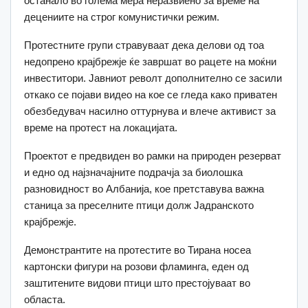
останало во голема мера неразвиено за време на
децениите на строг комунистички режим.
Протестните групи стравуваат дека делови од тоа
недопрено крајбрежје ќе завршат во рацете на моќни
инвеститори. Јавниот револт дополнително се засили
откако се појави видео на кое се гледа како приватен
обезбедувач насилно оттурнува и влече активист за
време на протест на локацијата.
Проектот е предвиден во рамки на природен резерват
и едно од најзначајните подрачја за биолошка
разновидност во Албанија, кое претставува важна
станица за преселните птици долж Јадранското
крајбрежје.
Демонстрантите на протестите во Тирана носеа
картонски фигури на розови фламинга, еден од
заштитените видови птици што престојуваат во
областа.