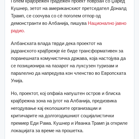
Голем крајбрежен градежен проект поврзан со Џаред
Кушнер, зетот на американскиот претседател Доналд
Трамп, се соочува со сè поголем отпор од
демонстранти во Албанија, пишува
Национално јавно
радио.
Албанската влада тврди дека проектот на
јадранското крајбрежје ќе биде трансформативен за
поранешната комунистичка држава, која настојува да
се позиционира на пазарот на луксузен туризам и
паралелно да напредува кон членство во Европската
Унија.
Но, проектот, кој опфаќа напуштен остров и блиска
крајбрежна зона на југот на Албанија, предизвика
негодување кај еколошките организации и
критичарите на долгогодишниот социјалистички
премиер Еди Рама. Кушнер и Иванка Трамп ја откриле
локацијата за време на прошетка.