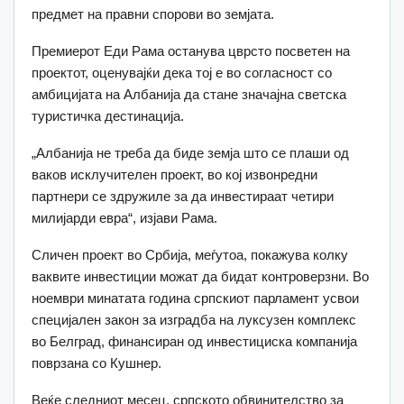
предмет на правни спорови во земјата.
Премиерот Еди Рама останува цврсто посветен на
проектот, оценувајќи дека тој е во согласност со
амбицијата на Албанија да стане значајна светска
туристичка дестинација.
„Албанија не треба да биде земја што се плаши од
ваков исклучителен проект, во кој извонредни
партнери се здружиле за да инвестираат четири
милијарди евра“, изјави Рама.
Сличен проект во Србија, меѓутоа, покажува колку
ваквите инвестиции можат да бидат контроверзни. Во
ноември минатата година српскиот парламент усвои
специјален закон за изградба на луксузен комплекс
во Белград, финансиран од инвестициска компанија
поврзана со Кушнер.
Веќе следниот месец, српското обвинителство за