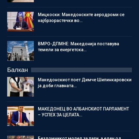
Мицкоски: Македонските аеродроми се
најбрзорастечки во…
ВМРО-ДПМНЕ: Македонија поставува
темели за енергетска…
Балкан
Македонскиот поет Димче Шипинкаровски
ја доби главната…
МАКЕДОНЕЦ ВО АЛБАНСКИОТ ПАРЛАМЕНТ
– УСПЕХ ЗА ЦЕЛАТА…
Бездомникот молел за пари, а еден од