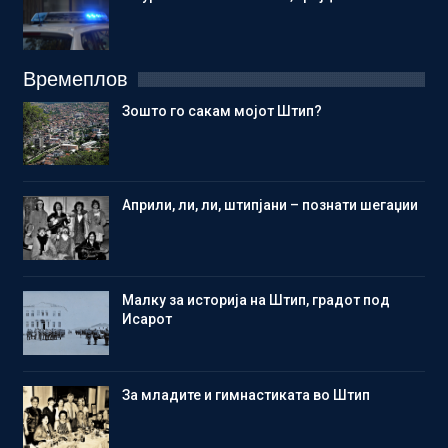
Времеплов
Зошто го сакам мојот Штип?
Aприли, ли, ли, штипјани – познати шегаџии
Малку за историја на Штип, градот под
Исарот
Зa младите и гимнастиката во Штип