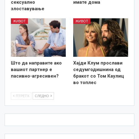
сексуално
имате дома
злоставување
ЖИВОТ
ЖИВОТ
Што да направите ако
Хајди Клум прослави
вашиот партнер е
седумгодишнина од
пасивно-агресивен?
бракот со Том Каулиц
во топлес
ПТРЕТХ
СЛЕДНО