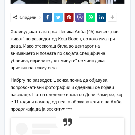
Сподели
Холивудската актерка Џесика Алба (45) живее „нов
живот“ по разводот од Кеш Ворен, со кого има три
деца. Иако отсекогаш била во центарот на
вниманието и позната по својата специфична
убавина, нејзините „пет минути“ се чини дека
пристигнаа токму сега.
Набргу по разводот, Џесика почна да објавува
попровокативни фотографии и одеднаш се појави
насекаде. Потоа следеше врска со Дени Рамирез, кој
е 11 години помлад од неа, а обожавателите на Алба
продолжија да ја восхитуваат.