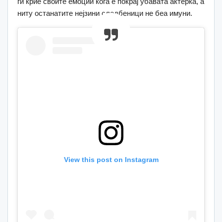
ги крие своите емоции кога е покрај убавата актерка, а
ниту останатите нејзини следбеници не беа имуни.
View this post on Instagram