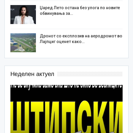
Џаред Лето остана без улога по новите
обвинувања за…
Дронот со експлозив на аеродромот во
Лајпциг оценет како…
Неделен актуел