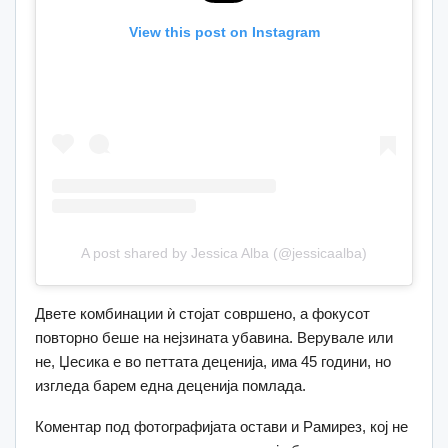
View this post on Instagram
A post shared by Jessica Alba (@jessicaalba)
Двете комбинации ѝ стојат совршено, а фокусот
повторно беше на нејзината убавина. Верувале или
не, Џесика е во петтата деценија, има 45 години, но
изгледа барем една деценија помлада.
Коментар под фотографијата остави и Рамирез, кој не