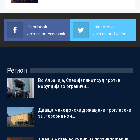
Facebook
Istokpress
Join us on Facebook
Join us on Twitter
Регион
Во Албанија, Специјалниот суд против
корупција го ограничи…
Двајца македонски државјани прогласени
за „персона нон…
Двајца мртви во судир на противпожарни