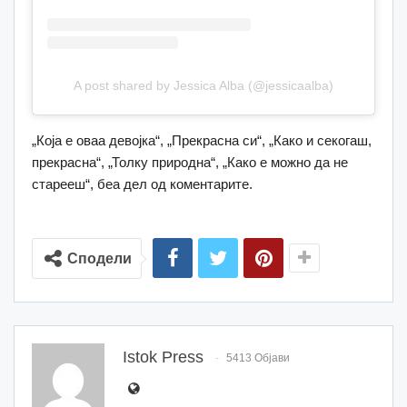
A post shared by Jessica Alba (@jessicaalba)
„Која е оваа девојка“, „Прекрасна си“, „Како и секогаш,
прекрасна“, „Толку природна“, „Како е можно да не
старееш“, беа дел од коментарите.
Сподели
Istok Press
5413 Објави