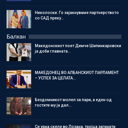
Николоски: Го зајакнуваме партнерството
со САД преку…
Балкан
Македонскиот поет Димче Шипинкаровски
ја доби главната…
МАКЕДОНЕЦ ВО АЛБАНСКИОТ ПАРЛАМЕНТ
– УСПЕХ ЗА ЦЕЛАТА…
Бездомникот молел за пари, а еден од
гостите му ја дал…
Се урна скеле во Лозана, тројца загинати