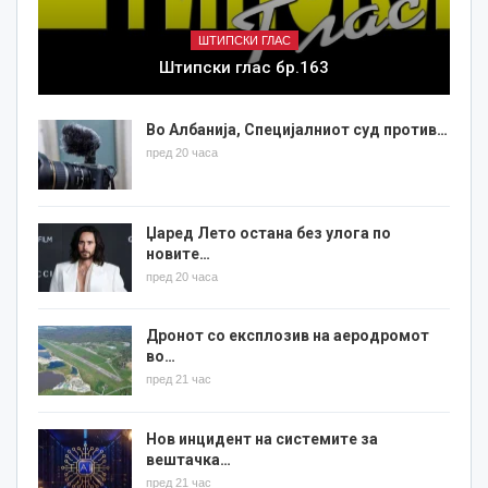
ШТИПСКИ ГЛАС
Штипски глас бр.163
Во Албанија, Специјалниот суд против…
пред 20 часа
Џаред Лето остана без улога по
новите…
пред 20 часа
Дронот со експлозив на аеродромот
во…
пред 21 час
Нов инцидент на системите за
вештачка…
пред 21 час