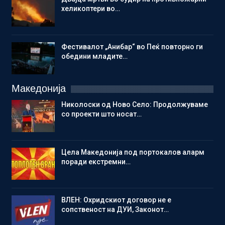
хеликоптери во…
Фестивалот „Анибар“ во Пеќ повторно ги
обедини младите…
Македонија
Николоски од Ново Село: Продолжуваме
со проекти што носат…
Цела Македонија под портокалов аларм
поради екстремни…
ВЛЕН: Охридскиот договор не е
сопственост на ДУИ, Законот…