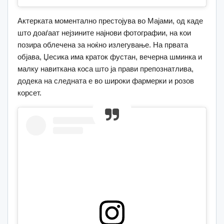
Актерката моментално престојува во Мајами, од каде
што доаѓаат нејзините најнови фотографии, на кои
позира облечена за ноќно излегување. На првата
објава, Џесика има краток фустан, вечерна шминка и
малку навиткана коса што ја прави препознатлива,
додека на следната е во широки фармерки и розов
корсет.