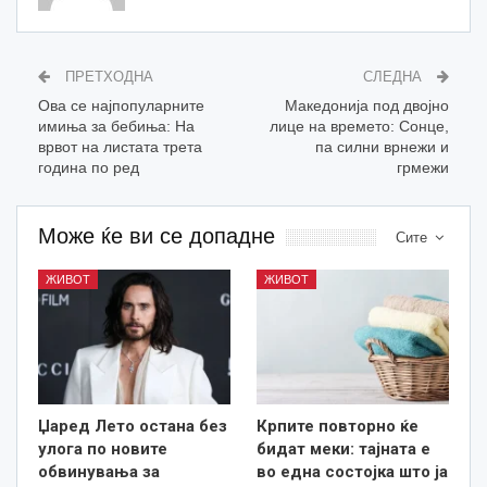
ПРЕТХОДНА
СЛЕДНА
Ова се најпопуларните
Македонија под двојно
имиња за бебиња: На
лице на времето: Сонце,
врвот на листата трета
па силни врнежи и
година по ред
грмежи
Може ќе ви се допадне
Сите
ЖИВОТ
ЖИВОТ
Џаред Лето остана без
Крпите повторно ќе
улога по новите
бидат меки: тајната е
обвинувања за
во една состојка што ја