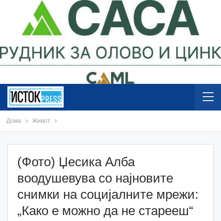
Дома
Живот
(Фото) Џесика Алба
воодушевува со најновите
снимки на социјалните мрежи:
„Како е можно да не старееш“