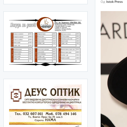
Од
Istok Press