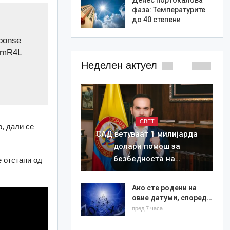
фаза: Температурите
до 40 степени
sponse
z9mR4L
Неделен актуел
СВЕТ
р, дали се
САД ветуваат 1 милијарда
долари помош за
безбедноста на…
е отстапи од
Ако сте родени на
овие датуми, според…
пред 7 часа