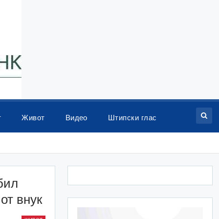
т
Живот
Видео
Штипски глас
бил
от внук