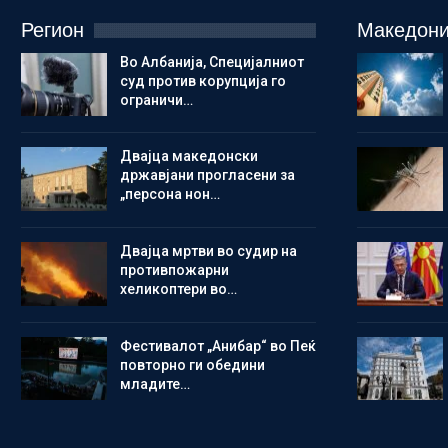
Регион
Македони
Во Албанија, Специјалниот
суд против корупција го
ограничи…
Двајца македонски
државјани прогласени за
„персона нон…
Двајца мртви во судир на
противпожарни
хеликоптери во…
Фестивалот „Анибар“ во Пеќ
повторно ги обедини
младите…