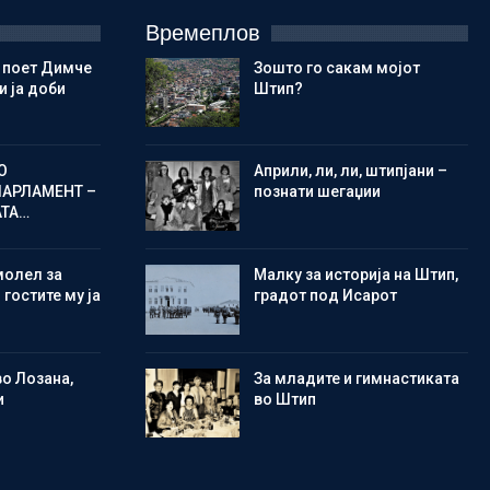
Времеплов
 поет Димче
Зошто го сакам мојот
 ја доби
Штип?
О
Aприли, ли, ли, штипјани –
ПАРЛАМЕНТ –
познати шегаџии
АТА…
молел за
Малку за историја на Штип,
 гостите му ја
градот под Исарот
во Лозана,
Зa младите и гимнастиката
и
во Штип