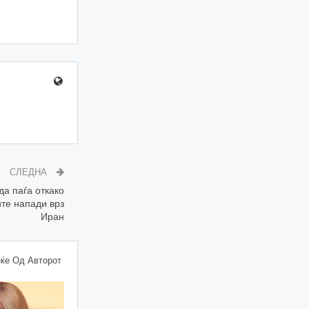
СЛЕДНА
а паѓа откако
те напади врз
Иран
ќе Од Авторот