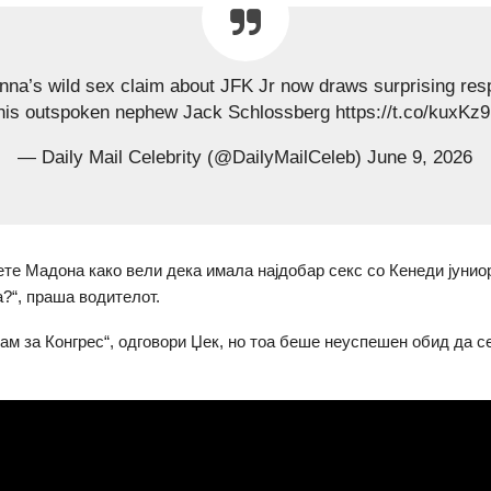
na’s wild sex claim about JFK Jr now draws surprising re
his outspoken nephew Jack Schlossberg https://t.co/kuxK
— Daily Mail Celebrity (@DailyMailCeleb) June 9, 2026
уете Мадона како вели дека имала најдобар секс со Кенеди јунио
а?“, праша водителот.
ам за Конгрес“, одговори Џек, но тоа беше неуспешен обид да с