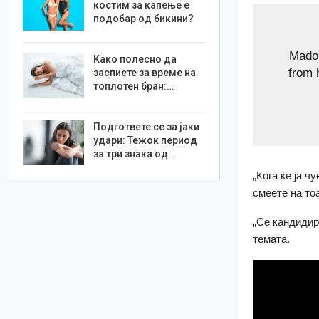
костим за капење е
подобар од бикини?
Madon
Како полесно да
from 
заспиете за време на
топлотен бран:…
Подгответе се за јаки
удари: Тежок период
за три знака од…
„Кога ќе ја ч
смеете на то
„Се кандидир
темата.