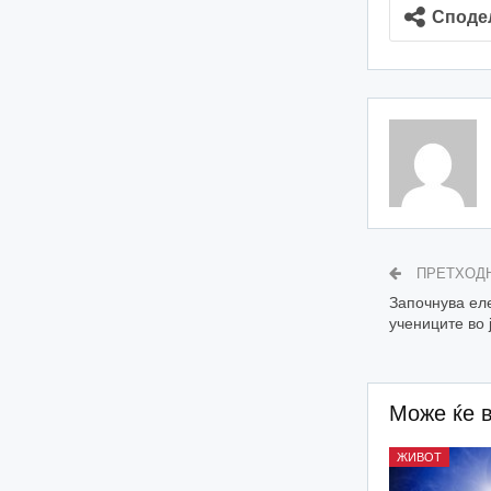
Споде
ПРЕТХОД
Започнува ел
учениците во 
Може ќе 
ЖИВОТ