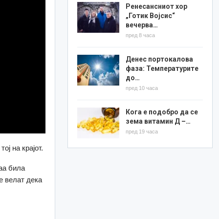
Ренесансниот хор
„Готик Војсис“
вечерва…
пред 8 часа
Денес портокалова
фаза: Температурите
до…
пред 10 часа
Кога е подобро да се
зема витамин Д –…
пред 19 часа
ој на крајот.
таа била
е велат дека