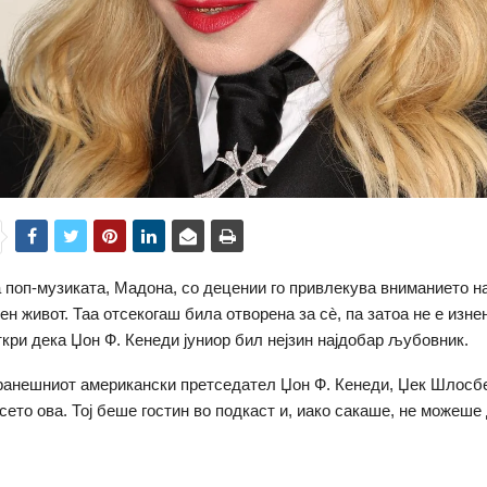
 поп-музиката, Мадона, со децении го привлекува вниманието на
тен живот. Таа отсекогаш била отворена за сè, па затоа не е изн
кри дека Џон Ф. Кенеди јуниор бил нејзин најдобар љубовник.
ранешниот американски претседател Џон Ф. Кенеди, Џек Шлосбер
сето ова. Тој беше гостин во подкаст и, иако сакаше, не можеше 