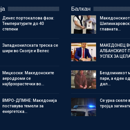
ја
Балкан
Денес портокалова фаза:
Македонскиот
Температурите до 40
Шипинкаровски
степени
главната…
Западнонилската треска се
МАКЕДОНЕЦ В
шири во Скопје и Велес
АЛБАНСКИОТ 
УСПЕХ ЗА ЦЕЛ
Мицкоски: Македонските
Бездомникот 
аеродроми се
пари, а еден од
најбрзорастечки во…
дал…
ВМРО-ДПМНЕ: Македонија
Се урна скеле 
поставува темели за
тројца загинат
енергетска…