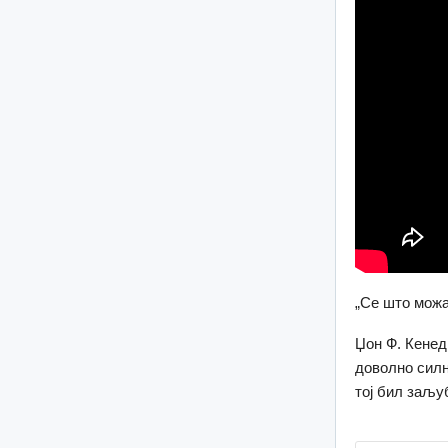
„Се што можам
Џон Ф. Кенеди
доволно силн
тој бил заљу