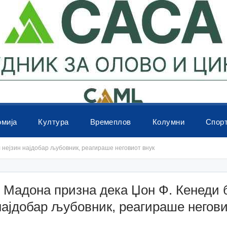
омија
Култура
Времеплов
Колумни
Спор
 нејзин најдобар љубовник, реагираше неговиот внук
 Мадона призна дека Џон Ф. Кенеди 
најдобар љубовник, реагираше негови