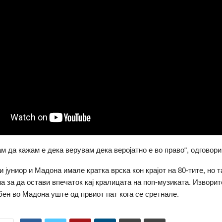
 да кажам е дека верувам дека веројатно е во право“, одговори т
 јуниор и Мадона имале кратка врска кон крајот на 80-тите, но 
а за да остави впечаток кај кралицата на поп-музиката. Изворит
бен во Мадона уште од првиот пат кога се сретнале.