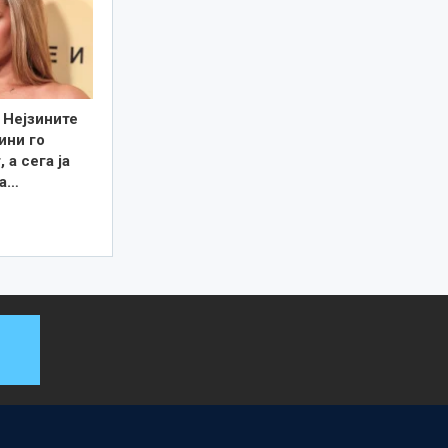
 Нејзините
ини го
 а сега ја
та…