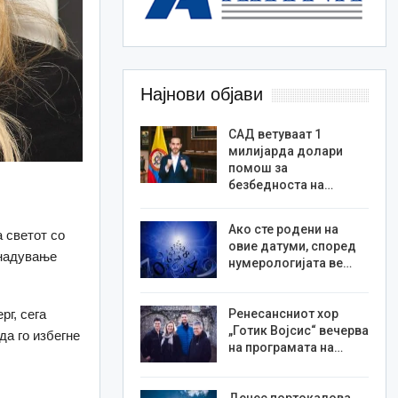
Најнови објави
САД ветуваат 1
милијарда долари
помош за
безбедноста на…
Ако сте родени на
 светот со
овие датуми, според
енадување
нумерологијата ве…
Ренесансниот хор
г, сега
„Готик Војсис“ вечерва
да го избегне
на програмата на…
Денес портокалова