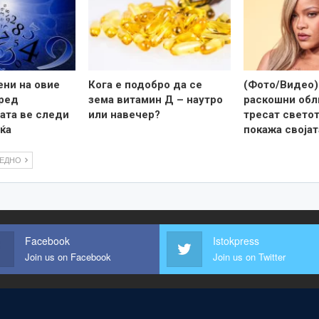
ени на овие
Кога е подобро да се
(Фото/Видео)
оред
зема витамин Д – наутро
раскошни обл
ата ве следи
или навечер?
тресат светот,
ќа
покажа своја
ЛЕДНО
Facebook
Istokpress
Join us on Facebook
Join us on Twitter