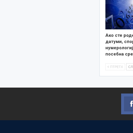
Ако сте род
датуми, сп
нумерологиј
посебна сре
ПТРЕТХ
С