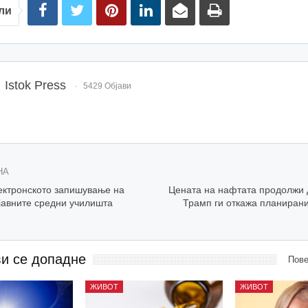
ли
Istok Press
5429 Објави
НА
ектронското запишување на
Цената на нафтата продолжи д
јавните средни училишта
Трамп ги откажа планирани
ви се допадне
Пове
ЖИВОТ
ЖИВОТ