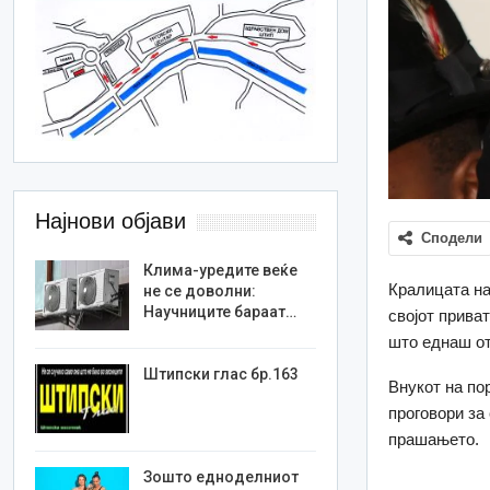
Најнови објави
Сподели
Клима-уредите веќе
Кралицата на
не се доволни:
Научниците бараат…
својот прива
што еднаш от
Штипски глас бр.163
Внукот на по
проговори за 
прашањето.
Зошто едноделниот