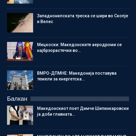
Западнонилската треска се шири во Скопје
и Велес
Мицкоски: Македонските аеродроми се
најбрзорастечки во…
ВМРО-ДПМНЕ: Македонија поставува
темели за енергетска…
Балкан
Македонскиот поет Димче Шипинкаровски
ја доби главната…