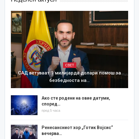
СВЕТ
САД ветуваат 1 милијарда долари помош за
безбедноста на…
Ако сте родени на овие датуми,
според…
пред 5 часа
Ренесансниот хор „Готик Војсис“
вечерва…