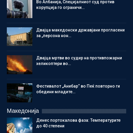
Во Албанија, Специјалниот суд против
корупција го ограничи…
Двајца македонски државјани прогласени
за „персона нон…
Двајца мртви во судир на противпожарни
хеликоптери во…
Фестивалот „Анибар“ во Пеќ повторно ги
обедини младите…
Македонија
Денес портокалова фаза: Температурите
до 40 степени