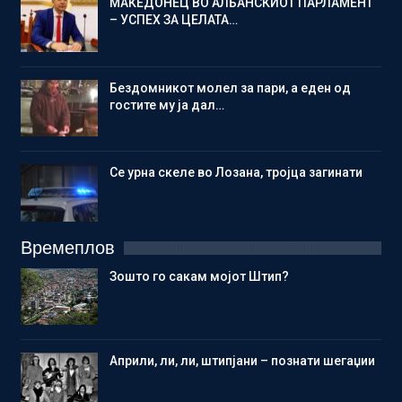
МАКЕДОНЕЦ ВО АЛБАНСКИОТ ПАРЛАМЕНТ
– УСПЕХ ЗА ЦЕЛАТА…
Бездомникот молел за пари, а еден од
гостите му ја дал…
Се урна скеле во Лозана, тројца загинати
Времеплов
Зошто го сакам мојот Штип?
Aприли, ли, ли, штипјани – познати шегаџии