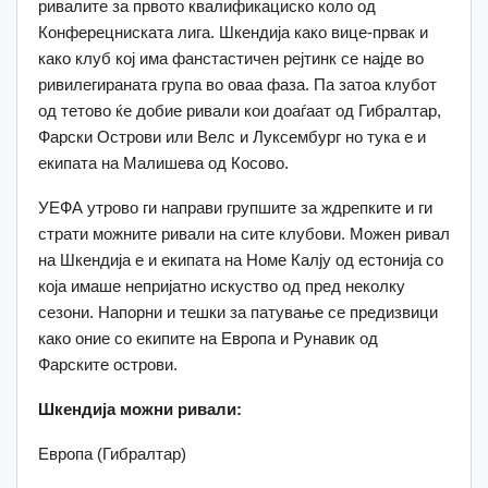
ривалите за првото квалификациско коло од
Конферецниската лига. Шкендија како вице-првак и
како клуб кој има фанстастичен рејтинк се најде во
ривилегираната група во оваа фаза. Па затоа клубот
од тетово ќе добие ривали кои доаѓаат од Гибралтар,
Фарски Острови или Велс и Луксембург но тука е и
екипата на Малишева од Косово.
УЕФА утрово ги направи групшите за ждрепките и ги
страти можните ривали на сите клубови. Можен ривал
на Шкендија е и екипата на Номе Калју од естонија со
која имаше непријатно искуство од пред неколку
сезони. Напорни и тешки за патување се предизвици
како оние со екипите на Европа и Рунавик од
Фарските острови.
Шкендија можни ривали:
Европа (Гибралтар)