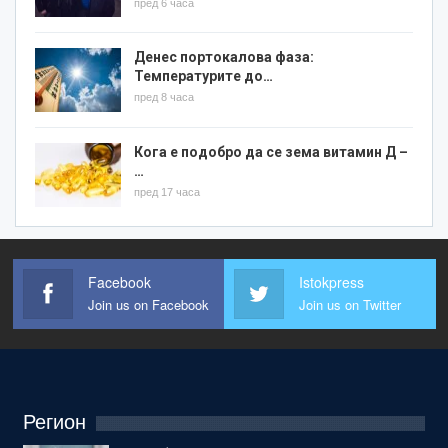
пред 6 часа
Денес портокалова фаза:
Температурите до…
пред 8 часа
Кога е подобро да се зема витамин Д –
…
пред 17 часа
Facebook
Istokpress
Join us on Facebook
Join us on Twitter
Регион