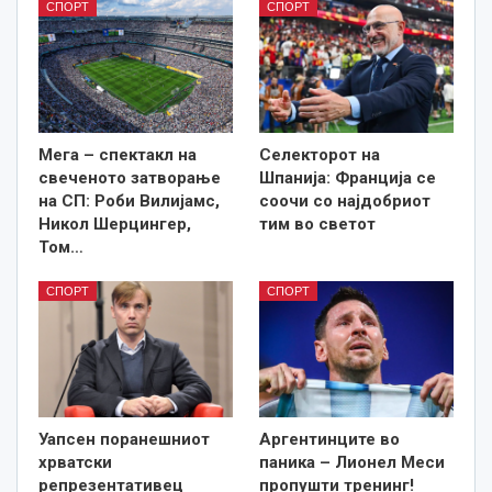
СПОРТ
СПОРТ
Мега – спектакл на
Селекторот на
свеченото затворање
Шпанија: Франција се
на СП: Роби Вилијамс,
соочи со најдобриот
Никол Шерцингер,
тим во светот
Том…
СПОРТ
СПОРТ
Уапсен поранешниот
Аргентинците во
хрватски
паника – Лионел Меси
репрезентативец
пропушти тренинг!