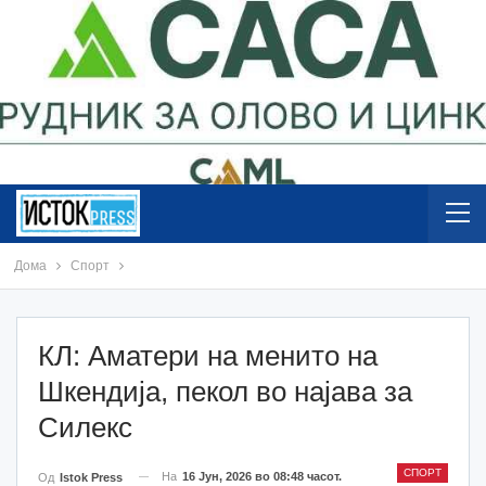
Дома
Спорт
КЛ: Аматери на менито на
Шкендија, пекол во најава за
Силекс
СПОРТ
На
16 Јун, 2026 во 08:48 часот.
Од
Istok Press