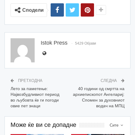
Сподели
Istok Press
5429 Објави
ПРЕТХОДНА
СЛЕДНА
Лето за паметење:
40 години од смртта на
Највозбудливиот период
архиепископот Ангелариј:
во љубовта ќе ги погоди
Спомен за духовниот
овие пет знаци
водач на МПЦ
Може ќе ви се допадне
Сите