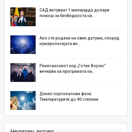
САД ветуваат 1 милијарда долари
помош за безбедноста на…
Ако сте родени на овие датуми, според
нумерологијата ве…
Ренесансниот хор „Готик Војсис“
вечерва на програмата на…
Денес портокалова фаза:
Температурите до 40 степени
Неделен актуел