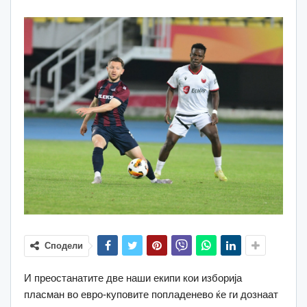
Сподели
И преостанатите две наши екипи кои изборија
пласман во евро-куповите попладенево ќе ги дознаат