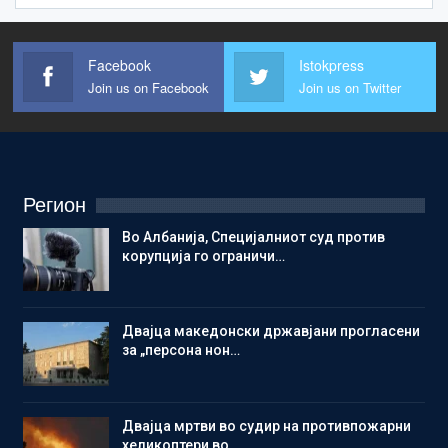
Facebook
Istokpress
Join us on Facebook
Join us on Twitter
Регион
Во Албанија, Специјалниот суд против
корупција го ограничи…
Двајца македонски државјани прогласени
за „персона нон…
Двајца мртви во судир на противпожарни
хеликоптери во…