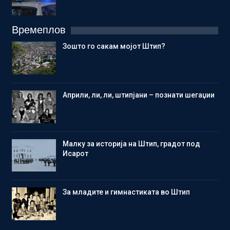
Времеплов
Зошто го сакам мојот Штип?
Aприли, ли, ли, штипјани – познати шегаџии
Малку за историја на Штип, градот под
Исарот
Зa младите и гимнастиката во Штип