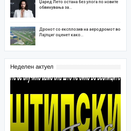
Џаред Лето остана без улога по новите
обвинувања за…
Дронот со експлозив на аеродромот во
Лајпциг оценет како…
Неделен актуел