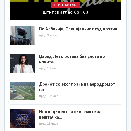
ШТИПСКИ ГЛАС
Штипски глас бр.163
Во Албанија, Специјалниот суд против…
пред 9 часа
Џаред Лето остана без улога по
новите…
пред 10 часа
Дронот со експлозив на аеродромот
во…
пред 10 часа
Нов инцидент на системите за
вештачка…
пред 11 часа