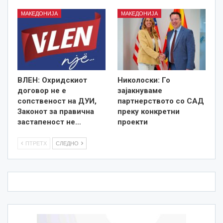
МАКЕДОНИЈА
МАКЕДОНИЈА
ВЛЕН: Охридскиот
Николоски: Го
договор не е
зајакнуваме
сопственост на ДУИ,
партнерството со САД
Законот за правична
преку конкретни
застапеност не…
проекти
ПТРЕТХ
СЛЕДНО