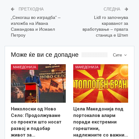
ПРЕТХОДНА
СЛЕДНА
„Секогаш во изградба“ –
Lidl го започнува
изложба на Ивана
караванот за
Самандова и Исмаел
вработување – првата
Петроу
станица е Штип
Може ќе ви се допадне
Сите
МАКЕДОНИЈА
МАКЕДОНИЈА
Николоски од Ново
Цела Македонија под
Село: Продолжуваме
портокалов аларм
со проекти што носат
поради екстремни
развој и подобар
горештини,
живот за…
надлежните со важни…