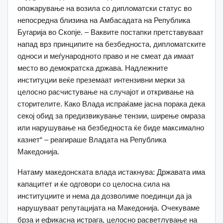
опожарување на возила со дипломатски статус во
непосредна близина на Амбасадата на Република
Бугарија во Скопје. – Ваквите постапки претставуваат
напад врз принципите на безбедноста, дипломатските
односи и меѓународното право и не смеат да имаат
место во демократска држава. Надлежните
институции веќе преземаат интензивни мерки за
целосно расчистување на случајот и откривање на
сторителите. Како Влада испраќаме јасна порака дека
секој обид за предизвикување тензии, ширење омраза
или нарушување на безбедноста ќе биде максимално
казнет“ – реагираше Владата на Република
Македонија.
Натаму македонската влада истакнува: Државата има
капацитет и ќе одговори со целосна сила на
институциите и нема да дозволиме поединци да ја
нарушуваат репутацијата на Македонија. Очекуваме
брза и ефикасна истрага, целосно расветлување на