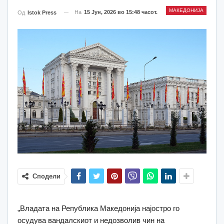
МАКЕДОНИЈА
На
15 Јун, 2026 во 15:48 часот.
Од
Istok Press
Сподели
„Владата на Република Македонија најостро го
осудува вандалскиот и недозволив чин на