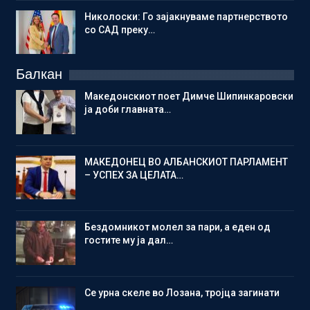
Николоски: Го зајакнуваме партнерството
со САД преку…
Балкан
Македонскиот поет Димче Шипинкаровски
ја доби главната…
МАКЕДОНЕЦ ВО АЛБАНСКИОТ ПАРЛАМЕНТ
– УСПЕХ ЗА ЦЕЛАТА…
Бездомникот молел за пари, а еден од
гостите му ја дал…
Се урна скеле во Лозана, тројца загинати