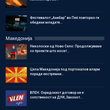
Фестивалот „Анибар“ во Пеќ повторно ги
обедини младите…
Македонија
Николоски од Ново Село: Продолжуваме
со проекти што носат…
Цела Македонија под портокалов аларм
поради екстремни…
ВЛЕН: Охридскиот договор не е
сопственост на ДУИ, Законот…