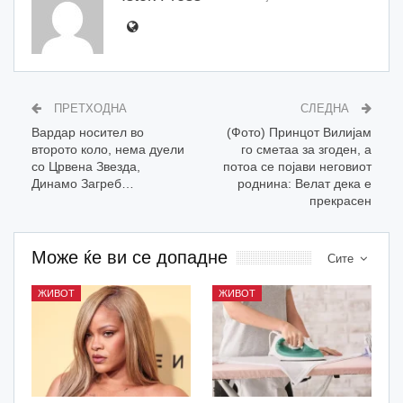
ПРЕТХОДНА
СЛЕДНА
Вардар носител во
(Фото) Принцот Вилијам
второто коло, нема дуели
го сметаа за згоден, а
со Црвена Звезда,
потоа се појави неговиот
Динамо Загреб…
роднина: Велат дека е
прекрасен
Може ќе ви се допадне
Сите
ЖИВОТ
ЖИВОТ