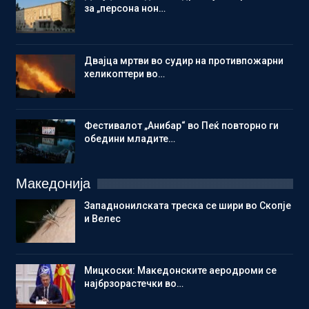
за „персона нон…
Двајца мртви во судир на противпожарни
хеликоптери во…
Фестивалот „Анибар“ во Пеќ повторно ги
обедини младите…
Македонија
Западнонилската треска се шири во Скопје
и Велес
Мицкоски: Македонските аеродроми се
најбрзорастечки во…