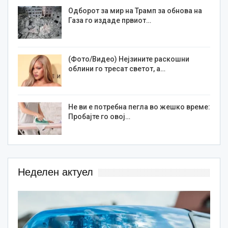
Одборот за мир на Трамп за обнова на
Газа го издаде првиот…
(Фото/Видео) Нејзините раскошни
облини го тресат светот, а…
Не ви е потребна пегла во жешко време:
Пробајте го овој…
Неделен актуел