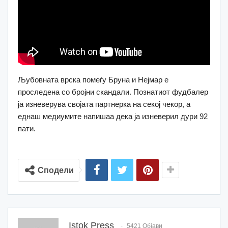
Љубовната врска помеѓу Бруна и Нејмар е
проследена со бројни скандали. Познатиот фудбалер
ја изневерува својата партнерка на секој чекор, а
еднаш медиумите напишаа дека ја изневерил дури 92
пати.
Сподели
Istok Press
5421 Објави