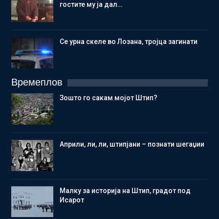
гостите му ја дал…
Се урна скеле во Лозана, тројца загинати
Времеплов
Зошто го сакам мојот Штип?
Aприли, ли, ли, штипјани – познати шегаџии
Малку за историја на Штип, градот под
Исарот