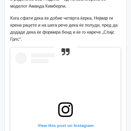
моделот Аманда Кимберли.
Кога сфати дека ќе добие четврта ќерка, Нејмар ги
крена рацете и на шега рече дека ќе полуди, пред да
додаде дека ќе формира бенд и ќе го нарече „Спајс
Грлс“.
View this post on Instagram