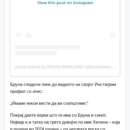
View this post on Instagram
A post shared by BRUNA BIANCARDI (@brunabiancardi)
Бруна сподели линк до видеото на својот Инстаграм
профил со опис:
„Имаме некои вести да ви соопштиме.“
Покрај двете ќерки што ги има со Бруна и синот,
Нејмар е и татко на трето девојче по име Хелена – која
е родена во 2024 година – од неговата врска со