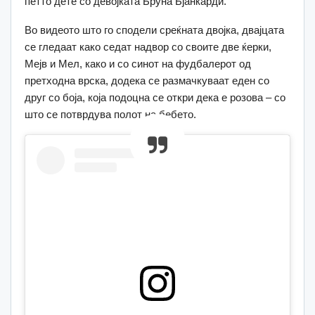
петто дете со девојката Бруна Бјанкарди.
Во видеото што го сподели среќната двојка, двајцата
се гледаат како седат надвор со своите две ќерки,
Мејв и Мел, како и со синот на фудбалерот од
претходна врска, додека се размачкуваат еден со
друг со боја, која подоцна се откри дека е розова – со
што се потврдува полот на бебето.