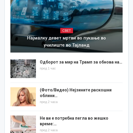
СВЕТ
Најмалку девет мртви во пукање во
училиште во Тајланд
Одборот за мир на Трамп за обнова на…
пред 1 час
(Фото/Видео) Нејзините раскошни
облини…
пред 2 часа
Не ви е потребна пегла во жешко
време:…
пред 2 часа