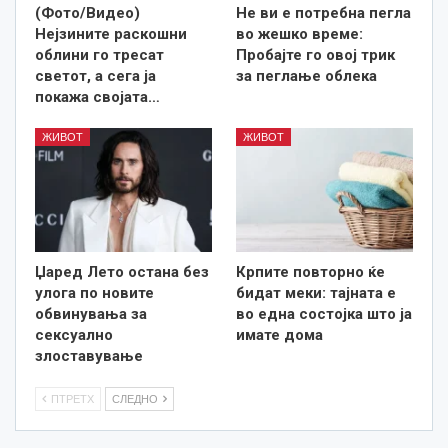
(Фото/Видео)
Не ви е потребна пегла
Нејзините раскошни
во жешко време:
облини го тресат
Пробајте го овој трик
светот, а сега ја
за пеглање облека
покажа својата…
ЖИВОТ
ЖИВОТ
Џаред Лето остана без
Крпите повторно ќе
улога по новите
бидат меки: тајната е
обвинувања за
во една состојка што ја
сексуално
имате дома
злоставување
ПТРЕТХ
СЛЕДНО