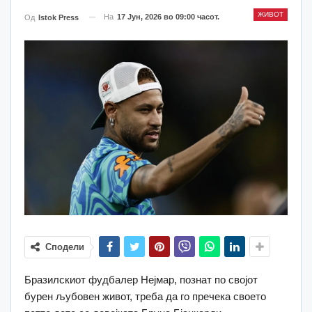
ЖИВОТ
На
17 Јун, 2026 во 09:00 часот.
Од
Istok Press
Сподели
Бразилскиот фудбалер Нејмар, познат по својот
бурен љубовен живот, треба да го пречека своето