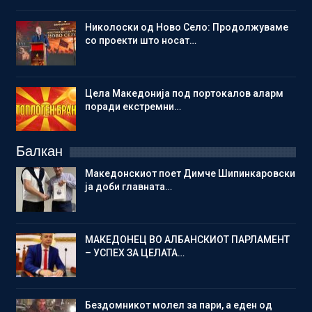
Николоски од Ново Село: Продолжуваме
со проекти што носат…
Цела Македонија под портокалов аларм
поради екстремни…
Балкан
Македонскиот поет Димче Шипинкаровски
ја доби главната…
МАКЕДОНЕЦ ВО АЛБАНСКИОТ ПАРЛАМЕНТ
– УСПЕХ ЗА ЦЕЛАТА…
Бездомникот молел за пари, а еден од