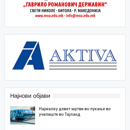
Најнови објави
Најмалку девет мртви во пукање во
училиште во Тајланд