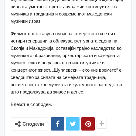
нивната уметност претставува жив континуитет на
музичката традиција и современиот македонски
музички израз.
Филмот претставува омаж на семејството кое низ
четири генерации ја обликува културната сцена на
Скопје и Македонија, оставајќи трајно наследство во
музичкото образование, оркестарската и камерната
музика, како и во развојот на институциите и
концертниот живот. „Шуплевски – ехо низ времето“ е
сведоштво за силата на семејната традиција,
посветеноста кон музиката и културното наследство
што продолжува да живее и денес.
Влезот е слободен.
Сподели