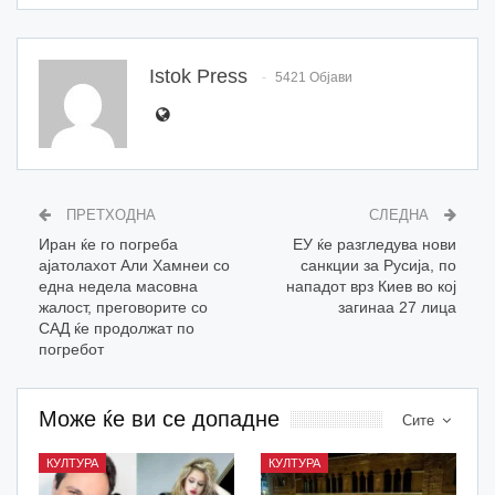
Istok Press
5421 Објави
ПРЕТХОДНА
СЛЕДНА
Иран ќе го погреба
ЕУ ќе разгледува нови
ајатолахот Али Хамнеи со
санкции за Русија, по
една недела масовна
нападот врз Киев во кој
жалост, преговорите со
загинаа 27 лица
САД ќе продолжат по
погребот
Може ќе ви се допадне
Сите
КУЛТУРА
КУЛТУРА