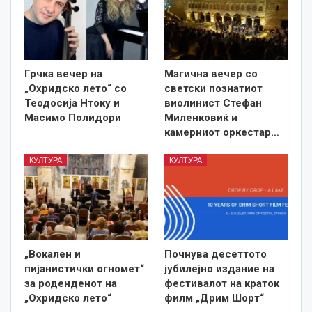
Грчка вечер на
Магична вечер со
„Охридско лето“ со
светски познатиот
Теодосија Нтоку и
виолинист Стефан
Масимо Полидори
Миленковиќ и
камерниот оркестар…
КУЛТУРА
КУЛТУРА
„Вокален и
Почнува десеттото
пијанистички огномет“
јубилејно издание на
за роденденот на
фестивалот на краток
„Охридско лето“
филм „Дрим Шорт“