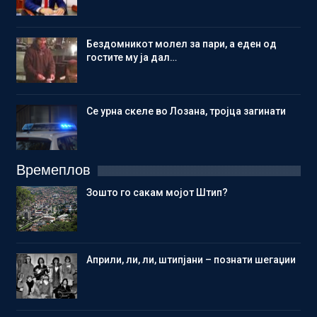
Бездомникот молел за пари, а еден од
гостите му ја дал…
Се урна скеле во Лозана, тројца загинати
Времеплов
Зошто го сакам мојот Штип?
Aприли, ли, ли, штипјани – познати шегаџии