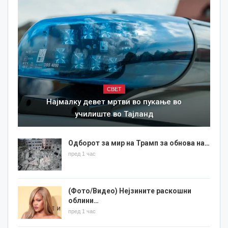
СВЕТ
Најмалку девет мртви во пукање во
училиште во Тајланд
Одборот за мир на Трамп за обнова на…
пред 1 час
(Фото/Видео) Нејзините раскошни
облини…
пред 1 час