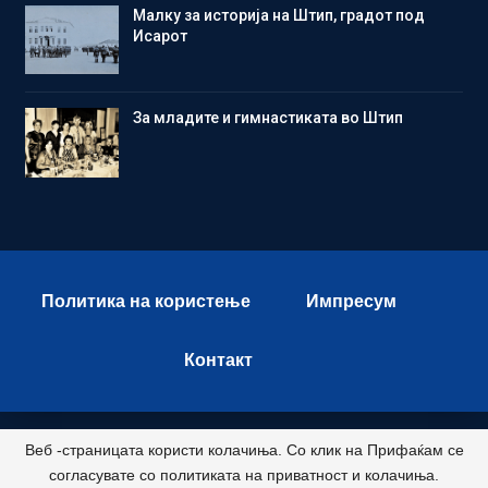
Малку за историја на Штип, градот под
Исарот
Зa младите и гимнастиката во Штип
Политика на користење
Импресум
Контакт
Веб -страницата користи колачиња. Со клик на Прифаќам се
© 2026 - Istok Press. All Rights Reserved.
согласувате со политиката на приватност и колачиња.
Развиено и хостирано од