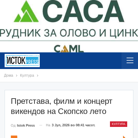
Дома
Култура
Претстава, филм и концерт
викендов на Скопско лето
КУЛТУРА
На
3 Јул, 2026 во 08:41 часот.
Од
Istok Press