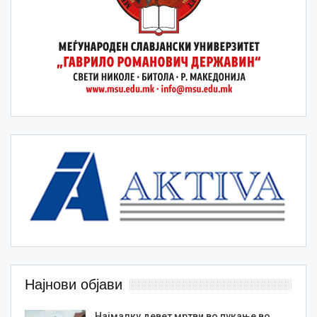
Најнови објави
Најмалку девет мртви во пукање во