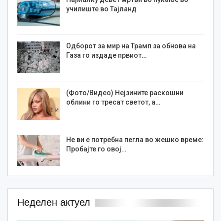
училиште во Тајланд
Одборот за мир на Трамп за обнова на
Газа го издаде првиот…
(Фото/Видео) Нејзините раскошни
облини го тресат светот, а…
Не ви е потребна пегла во жешко време:
Пробајте го овој…
Неделен актуел