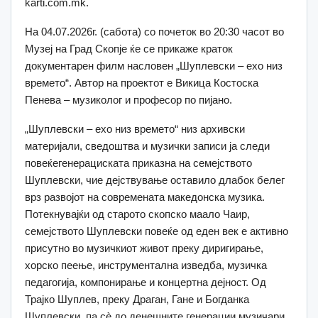
karti.com.mk.
На 04.07.2026г. (сабота) со почеток во 20:30 часот во
Музеј на Град Скопје ќе се прикаже краток
документарен филм насловен „Шуплевски – ехо низ
времето“. Автор на проектот е Викица Костоска
Пенева – музиколог и професор по пијано.
„Шуплевски – ехо низ времето“ низ архивски
материјали, сведоштва и музички записи ја следи
повеќегенерациската приказна на семејството
Шуплевски, чие дејствување оставило длабок белег
врз развојот на современата македонска музика.
Потекнувајќи од старото скопско маало Чаир,
семејството Шуплевски повеќе од еден век е активно
присутно во музичкиот живот преку диригирање,
хорско пеење, инструментална изведба, музичка
педагогија, компонирање и концертна дејност. Од
Трајко Шуплев, преку Драган, Гане и Богданка
Шуплевски, па сè до денешните генерации музичари,