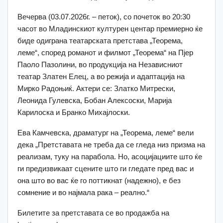
Вечерва (03.07.2026г. – петок), со почеток во 20:30
часот во Младинскиот културен центар премиерно ќе
биде одиграна театарската претстава „Теорема,
леме“, според романот и филмот „Теорема“ на Пјер
Паоло Пазолини, во продукција на Независниот
театар Златен Елец, а во режија и адаптација на
Мирко Радоњиќ. Актери се: Златко Митрески,
Леонида Гулевска, Бобан Алексоски, Марија
Карилоска и Бранко Михајлоски.
Ева Камчевска, драматург на „Теорема, леме“ вели
дека „Претставата не треба да се гледа низ призма на
реализам, туку на парабола. Но, асоцијациите што ќе
ги предизвикаат сцените што ги гледате пред вас и
она што во вас ќе го поттикнат (надежно), е без
сомнение и во најмала рака – реално.“
Билетите за претставата се во продажба на