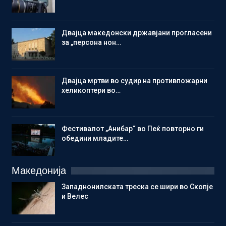
Двајца македонски државјани прогласени
за „персона нон…
Двајца мртви во судир на противпожарни
хеликоптери во…
Фестивалот „Анибар“ во Пеќ повторно ги
обедини младите…
Македонија
Западнонилската треска се шири во Скопје
и Велес