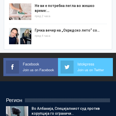
Не ви е потребна пегла во жешко
време:…
пред 2 часа
Грчка вечер на „Охридско лето“ со…
пред 4 часа
Facebook
Istokpress
Join us on Facebook
Join us on Twitter
Регион
Во Албанија, Специјалниот суд против
корупција го ограничи…