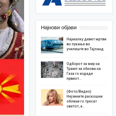
Најнови објави
Најмалку девет мртви
во пукање во
училиште во Тајланд
Одборот за мир на
Трамп за обнова на
Газа го издаде
првиот…
(Фото/Видео)
Нејзините раскошни
облини го тресат
светот, а…