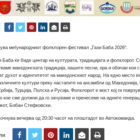
ува меѓународниот фолклорен фестивал „Гази Баба 2026“.
и Баба ќе биде центар на културата, традицијата и фолклорот. Со
уваме македонската традиција, нашите песни, ора и обичаи кои 
ат духот и идентитетот на македонскиот народ. На едно место ќе
зличните култури преку настапите на ансамбли од Македонија, 
рбија, Турција, Полска и Русија. Фолклорот е мост кој ги поврзу
во кое сме должни да го зачуваме и пренесеме на идните генераци
кот, Бобан Стефковски.
очнува вечерва од 20:30 часот на плоштадот во Автокоманда.
ли