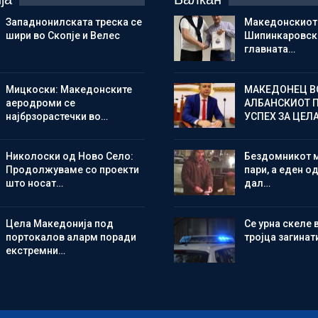
Западнонилската треска се
Македонскиот
шири во Скопје и Велес
Шипинкаровски
главната…
Мицкоски: Македонските
МАКЕДОНЕЦ В
аеродроми се
АЛБАНСКИОТ 
најбрзорастечки во…
УСПЕХ ЗА ЦЕЛ
Николоски од Ново Село:
Бездомникот 
Продолжуваме со проекти
пари, а еден од
што носат…
дал…
Цела Македонија под
Се урна скеле 
портокалов аларм поради
тројца загинат
екстремни…