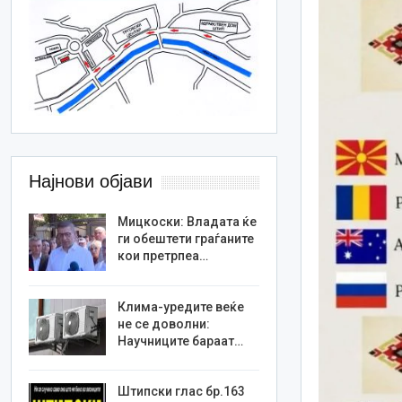
Најнови објави
Мицкоски: Владата ќе
ги обештети граѓаните
кои претрпеа…
Клима-уредите веќе
не се доволни:
Научниците бараат…
Штипски глас бр.163