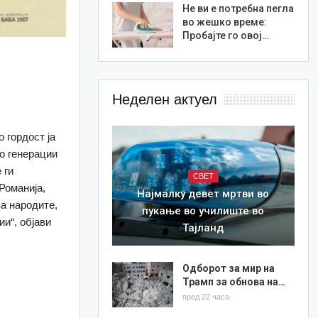
Не ви е потребна пегла
во жешко време:
Пробајте го овој…
Неделен актуел
 гордост ја
со генерации
 ги
СВЕТ
Романија,
Најмалку девет мртви во
ва народите,
пукање во училиште во
и“, објави
Тајланд
Одборот за мир на
Трамп за обнова на…
пред 22 часа