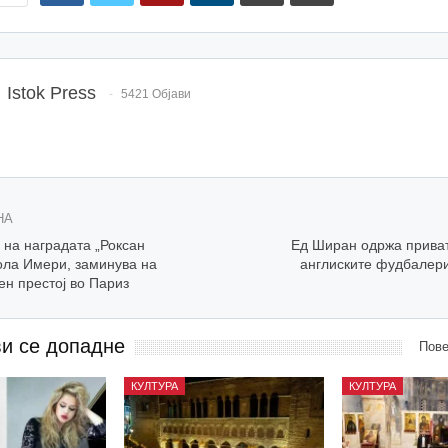
Istok Press
5421 Објави
НА
 на наградата „Роксан
Ед Ширан одржа приват
ола Имери, заминува на
англиските фудбалери
н престој во Париз
ви се допадне
Пове
КУЛТУРА
КУЛТУРА