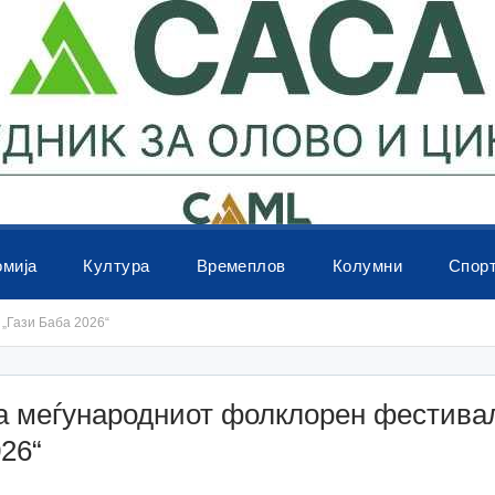
омија
Култура
Времеплов
Колумни
Спор
„Гази Баба 2026“
а меѓународниот фолклорен фестивал
26“