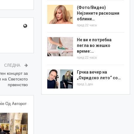
(Фото/Видео)
Нејзините раскошни
облини…
пред 22 часа
Не ви е потребна
пегла во жешко
време:…
пред 22 часа
СЛЕДНА
Грчка вечер на
ен концерт за
„Охридско лето“ со…
 на Светското
пред 1 ден
првенство
ќе Од Авторот