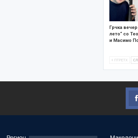
Грчка вечер
лето“ со Те
и Масимо П
ПТРЕТХ
С
Регион
Македони