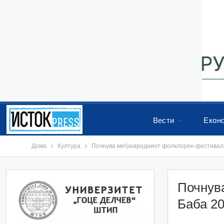
Вести
Екон
Дома
Култура
Почнува меѓународниот фолклорен фестивал 
Почнув
Баба 20