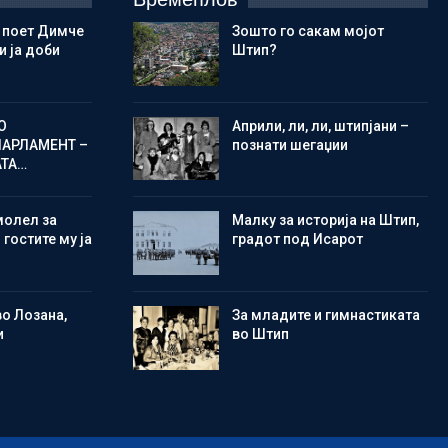
 поет Димче
Зошто го сакам мојот
 ја доби
Штип?
О
Aприли, ли, ли, штипјани –
ПАРЛАМЕНТ –
познати шегаџии
АТА…
молел за
Малку за историја на Штип,
 гостите му ја
градот под Исарот
во Лозана,
Зa младите и гимнастиката
и
во Штип