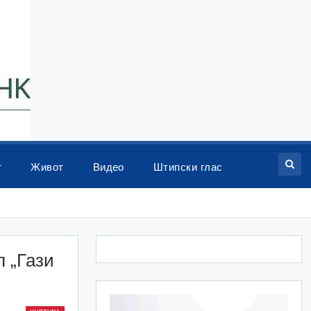
т
Живот
Видео
Штипски глас
 „Гази