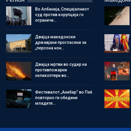
Во Албанија, Специјалниот
суд против корупција го
ограничи…
Двајца македонски
државјани прогласени за
„персона нон…
Двајца мртви во судир на
противпожарни
хеликоптери во…
Фестивалот „Анибар“ во Пеќ
повторно ги обедини
младите…