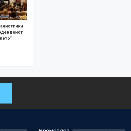
јанистички
роденденот
лето“
Времеплов