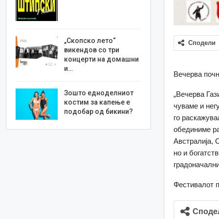
„Скопско лето“
Сподели
викендов со три
концерти на домашни
и…
Вечерва почн
Зошто едноделниот
„Вечерва Газ
костим за капење е
чуваме и нег
подобар од бикини?
го раскажува
обединиме ра
Австралија, С
но и богатст
градоначални
Фестивалот п
Споде