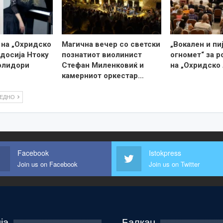
 на „Охридско
Магична вечер со светски
„Вокален и пи
одосија Нтоку
познатиот виолинист
огномет“ за 
олидори
Стефан Миленковиќ и
на „Охридско 
камерниот оркестар…
ЛЕДНО
Facebook
Istokpress
Join us on Facebook
Join us on Twitter
ја
Балкан