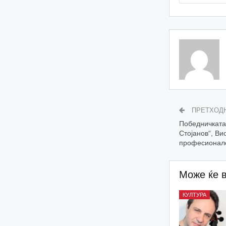
ПРЕТХОД
Победничката
Стојанов“, Ви
професионале
Може ќе 
КУЛТУРА