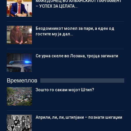
МАКЕДОНЕЦ ВО АЛБАНСКИОТ ПАРЛАМЕНТ
– УСПЕХ ЗА ЦЕЛАТА…
Бездомникот молел за пари, а еден од
гостите му ја дал…
Се урна скеле во Лозана, тројца загинати
Времеплов
Зошто го сакам мојот Штип?
Aприли, ли, ли, штипјани – познати шегаџии