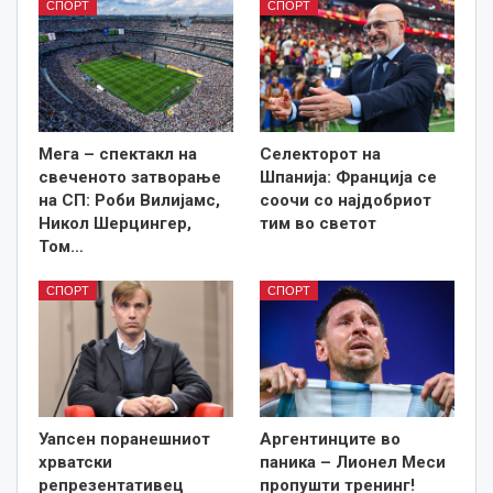
СПОРТ
СПОРТ
Мега – спектакл на
Селекторот на
свеченото затворање
Шпанија: Франција се
на СП: Роби Вилијамс,
соочи со најдобриот
Никол Шерцингер,
тим во светот
Том…
СПОРТ
СПОРТ
Уапсен поранешниот
Аргентинците во
хрватски
паника – Лионел Меси
репрезентативец
пропушти тренинг!