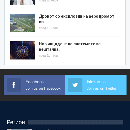
пред 10 часа
Дронот со експлозив на аеродромот
во…
пред 11 часа
Нов инцидент на системите за
вештачка…
пред 11 часа
Facebook
Istokpress
Join us on Facebook
Join us on Twitter
Регион