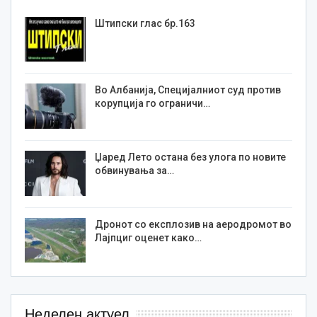
Штипски глас бр.163
Во Албанија, Специјалниот суд против
корупција го ограничи…
Џаред Лето остана без улога по новите
обвинувања за…
Дронот со експлозив на аеродромот во
Лајпциг оценет како…
Неделен актуел