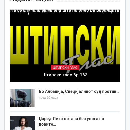
ШТИПСКИ ГЛАС
Штипски глас бр.163
Во Албанија, Специјалниот суд против…
пред 10 часа
Џаред Лето остана без улога по
новите…