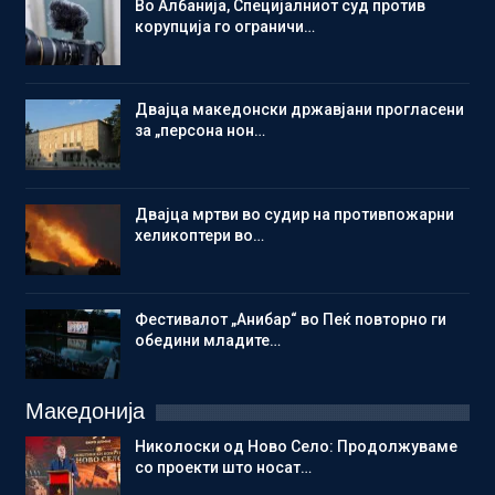
Во Албанија, Специјалниот суд против
корупција го ограничи…
Двајца македонски државјани прогласени
за „персона нон…
Двајца мртви во судир на противпожарни
хеликоптери во…
Фестивалот „Анибар“ во Пеќ повторно ги
обедини младите…
Македонија
Николоски од Ново Село: Продолжуваме
со проекти што носат…