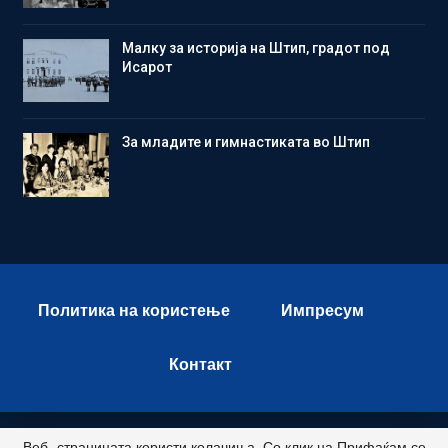
Малку за историја на Штип, градот под
Исарот
Зa младите и гимнастиката во Штип
Политика на користење
Импресум
Контакт
Веб -страницата користи колачиња. Со клик на Прифаќам се