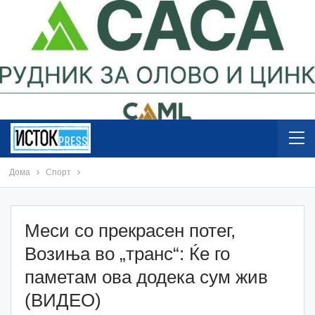
Дома
Спорт
Меси со прекрасен потег,
Возиња во „транс“: Ќе го
паметам ова додека сум жив
(ВИДЕО)