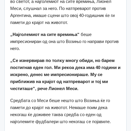
во светот, а најголемиот на сите времиња, Лионел
Меси, слушнал за него. По натпреварот против
Аргентина, имаше сцени што овој 40-годишник ќе ги
памети до крајот на животот.
„Најголемиот на сите времиња“
беше
импресиониран од она што Возињо го направи против
него.
„Се изнервирав по толку многу обиди, но барем
постигнав еден гол. Ми рекоа дека има 40 години и
искрено, денес ме импресионираше. Му се
приближив на крајот од натпреварот и тој ми
честиташе“, рече Лионел Меси.
Средбата со Меси беше нешто што Возиња ќе го
памети до крајот на животот. Немаше поим дека
некогаш ќе доживее таква средба со еден од
најголемите фудбалери што некогаш се појавиле.