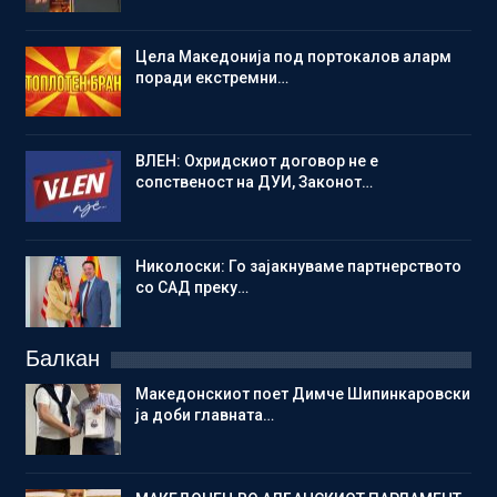
Цела Македонија под портокалов аларм
поради екстремни…
ВЛЕН: Охридскиот договор не е
сопственост на ДУИ, Законот…
Николоски: Го зајакнуваме партнерството
со САД преку…
Балкан
Македонскиот поет Димче Шипинкаровски
ја доби главната…