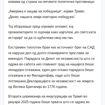
измама од страна на неговите политички противници.
„Америка е нација на победници“, изјави Трамп.
„Денес нашата земја повторно победува“.
Тој зборуваше пред огромен огномет, кој
организаторите го оценија како најголем „во светската
историја“ за да го одбележи овој настан.
Екстремен топлотен бран низ источниот брег на САД
ги наруши дел од долго планираните прослави за
викендот. Парадата за Денот на независноста што се
одржа во сабота низ главниот град на нацијата беше
ненадејно откажана, еден ден откако парадата беше
откажана и во Филаделфија, каде што беше
потпишана Декларацијата за независност на земјата
од Велика Британија во 1776 година.
Втората церемонија на инаугурација на Трамп во
јануари 2025 година беше првата што се одржа во