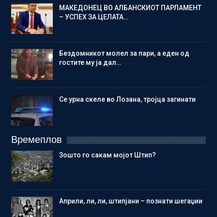
МАКЕДОНЕЦ ВО АЛБАНСКИОТ ПАРЛАМЕНТ
– УСПЕХ ЗА ЦЕЛАТА…
Бездомникот молел за пари, а еден од
гостите му ја дал…
Се урна скеле во Лозана, тројца загинати
Времеплов
Зошто го сакам мојот Штип?
Aприли, ли, ли, штипјани – познати шегаџии