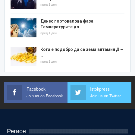
пред 1 ден
Денес портокалова фаза:
Температурите до…
пред 1 ден
Кога е подобро да се зема витамин Д –
…
пред 1 ден
Facebook
Istokpress
Join us on Facebook
Join us on Twitter
Регион