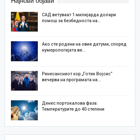
Најнови објави
САД ветуваат 1 милијарда долари
помош за безбедноста на…
Ако сте родени на овие датуми, според
нумерологијата ве…
Ренесансниот хор „Готик Војсис“
вечерва на програмата на…
Денес портокалова фаза:
Температурите до 40 степени