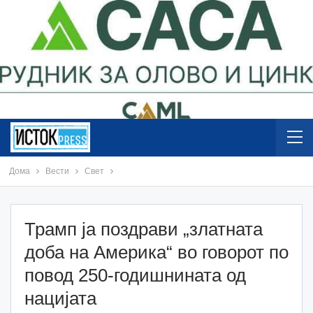
Дома
Вести
Свет
Трамп ја поздрави „златната
доба на Америка“ во говорот по
повод 250-годишнината од
нацијата