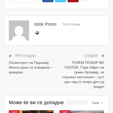
Istok Press
5429 Објави
ПРЕТХОДНА
СЛЕДНА
Селекторот на Парагвај:
ГОЛЕМ ПОЖАР ВО
Моите рани се отворени –
СКОПЈЕ: Гори објект на
крварам
Јужен булевар, се
слушаат експлозии – густ
црн чад го покри дел од
градот
Може ќе ви се допадне
Сите
СВЕТ
СВЕТ