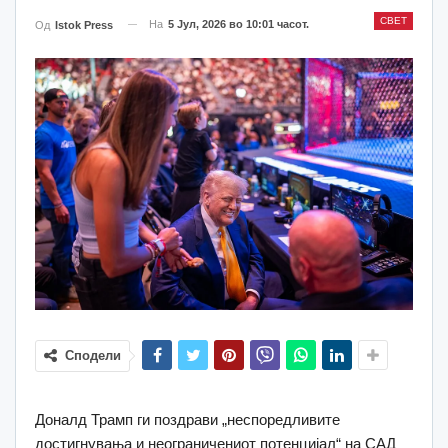
СВЕТ
На
5 Јул, 2026 во 10:01 часот.
Од
Istok Press
Сподели
Доналд Трамп ги поздрави „неспоредливите
достигнувања и неограничениот потенцијал“ на САД