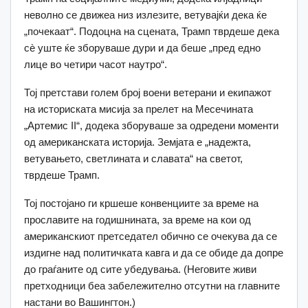
неволно се движеа низ излезите, ветувајќи дека ќе
„почекаат“. Подоцна на сцената, Трамп тврдеше дека
сè уште ќе зборуваше дури и да беше „пред едно
лице во четири часот наутро“.
Тој претстави голем број воени ветерани и екипажот
на историската мисија за прелет на Месечината
„Артемис II“, додека зборуваше за одредени моменти
од американската историја. Земјата е „надежта,
ветувањето, светлината и славата“ на светот,
тврдеше Трамп.
Тој постојано ги кршеше конвенциите за време на
прославите на годишнината, за време на кои од
американскиот претседател обично се очекува да се
издигне над политичката кавга и да се обиде да допре
до граѓаните од сите убедувања. (Неговите живи
претходници беа забележително отсутни на главните
настани во Вашингтон.)