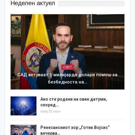
Неделен актуел
СВЕТ
САД ветуваат 1 милијарда долари помош за
безбедноста на…
Ако сте родени на овие датуми,
според…
пред 23 часа
Ренесансниот хор „Готик Војсис“
вечерва…