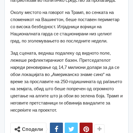
патриотизам во политичко средство за пропаганда.
Околу местото на говорот на Трамп, во сенката на
споменикот на Вашингтон, беше поставен периметар
со висока безбедност. Илјадници војници на
Националната гарда се стационирани низ целиот
град, по зголемувањето во последните недели.
Зад сцената, веднаш подалеку од видното поле,
лежеше рефлектирачкиот базен. Претседателот
нареди реновирање од 14,7 милиони долари за да се
обои локацијата во „Американско знаме сино“ на
време за прославите на 250-годишнината од раѓањето
на земјата, обид што беше попречен од огромното
цветање на алгите што ја обои во зелена боја. Трамп и
неговите претставници ги обвинија вандалите за
несреќите на проектот.
Сподели