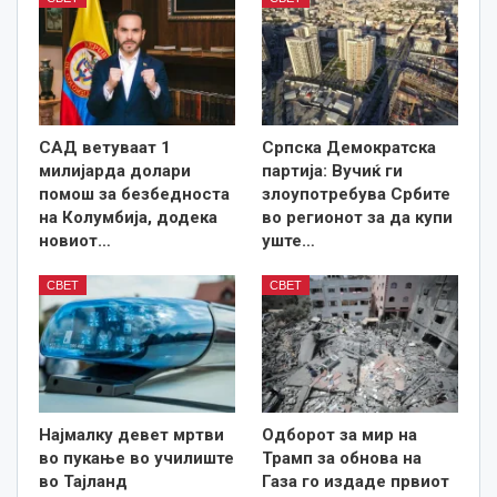
САД ветуваат 1
Српска Демократска
милијарда долари
партија: Вучиќ ги
помош за безбедноста
злоупотребува Србите
на Колумбија, додека
во регионот за да купи
новиот…
уште…
СВЕТ
СВЕТ
Најмалку девет мртви
Одборот за мир на
во пукање во училиште
Трамп за обнова на
во Тајланд
Газа го издаде првиот