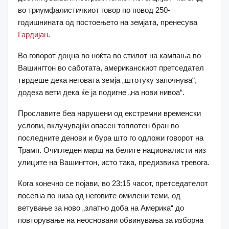
во триумфалистичкиот говор по повод 250-
годишнината од постоењето на земјата, пренесува
Гардијан
.
Во говорот доцна во ноќта во стилот на кампања во
Вашингтон во саботата, американскиот претседател
тврдеше дека неговата земја „штотуку започнува“,
додека вети дека ќе ја подигне „на нови нивоа“.
Прославите беа нарушени од екстремни временски
услови, вклучувајќи опасен топлотен бран во
последните денови и бура што го одложи говорот на
Трамп. Очигледен марш на белите националисти низ
улиците на Вашингтон, исто така, предизвика тревога.
Кога конечно се појави, во 23:15 часот, претседателот
посегна по низа од неговите омилени теми, од
ветување за ново „златно доба на Америка“ до
повторување на неосновани обвинувања за изборна