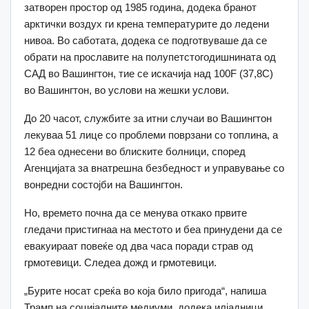
затворен простор од 1985 година, додека бранот
арктички воздух ги крена температурите до ледени
нивоа. Во саботата, додека се подготвуваше да се
обрати на прославите на полупетстогодишнината од
САД во Вашингтон, тие се искачија над 100F (37,8C)
во Вашингтон, во услови на жешки услови.
До 20 часот, службите за итни случаи во Вашингтон
лекуваа 51 лице со проблеми поврзани со топлина, а
12 беа однесени во блиските болници, според
Агенцијата за внатрешна безбедност и управување со
вонредни состојби на Вашингтон.
Но, времето почна да се менува откако првите
гледачи пристигнаа на местото и беа принудени да се
евакуираат повеќе од два часа поради страв од
грмотевици. Следеа дожд и грмотевици.
„Бурите носат среќа во која било пригода“, напиша
Трамп на социјалните медиуми, додека илјадници