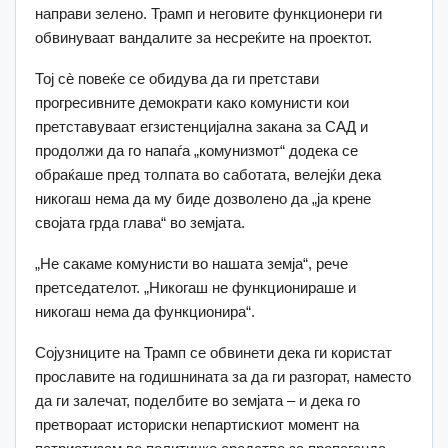
направи зелено. Трамп и неговите функционери ги
обвинуваат вандалите за несреќите на проектот.
Тој сè повеќе се обидува да ги претстави
прогресивните демократи како комунисти кои
претставуваат егзистенцијална закана за САД и
продолжи да го напаѓа „комунизмот“ додека се
обраќаше пред толпата во саботата, велејќи дека
никогаш нема да му биде дозволено да „ја крене
својата грда глава“ во земјата.
„Не сакаме комунисти во нашата земја“, рече
претседателот. „Никогаш не функционираше и
никогаш нема да функционира“.
Сојузниците на Трамп се обвинети дека ги користат
прославите на годишнината за да ги разгорат, наместо
да ги залечат, поделбите во земјата – и дека го
претвораат историски непартискиот момент на