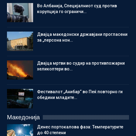
Во Албанија, Специјалниот суд против
корупција го ограничи…
Двајца македонски државјани прогласени
за „персона нон…
Двајца мртви во судир на противпожарни
хеликоптери во…
Фестивалот „Анибар“ во Пеќ повторно ги
обедини младите…
Македонија
Денес портокалова фаза: Температурите
до 40 степени