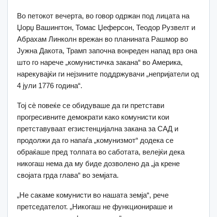
Во петокот вечерта, во говор одржан под лицата на
Џорџ Вашингтон, Томас Џеферсон, Теодор Рузвелт и
Абрахам Линколн врежан во планината Рашмор во
Јужна Дакота, Трамп започна вонреден напад врз она
што го нарече „комунистичка закана“ во Америка,
нарекувајќи ги нејзините поддржувачи „непријатели од
4 јули 1776 година“.
Тој сè повеќе се обидуваше да ги претстави
прогресивните демократи како комунисти кои
претставуваат егзистенцијална закана за САД и
продолжи да го напаѓа „комунизмот“ додека се
обраќаше пред толпата во саботата, велејќи дека
никогаш нема да му биде дозволено да „ја крене
својата грда глава“ во земјата.
„Не сакаме комунисти во нашата земја“, рече
претседателот. „Никогаш не функционираше и