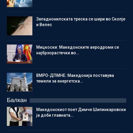
Западнонилската треска се шири во Скопје
и Велес
Мицкоски: Македонските аеродроми се
најбрзорастечки во…
ВМРО-ДПМНЕ: Македонија поставува
темели за енергетска…
Балкан
Македонскиот поет Димче Шипинкаровски
ја доби главната…