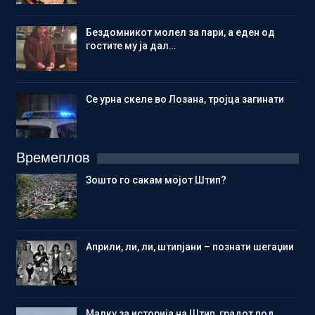
Бездомникот молел за пари, а еден од
гостите му ја дал…
Се урна скеле во Лозана, тројца загинати
Времеплов
Зошто го сакам мојот Штип?
Aприли, ли, ли, штипјани – познати шегаџии
Малку за историја на Штип, градот под