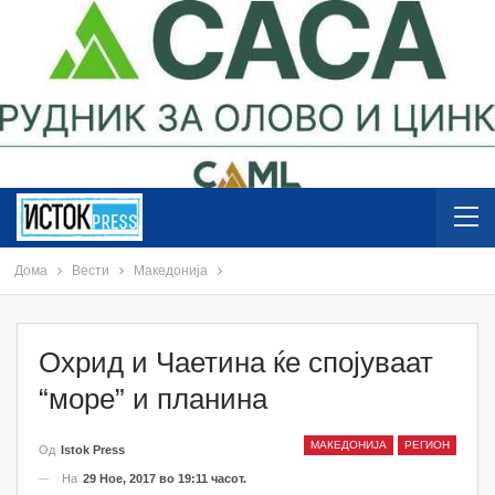
Дома
Вести
Македонија
Охрид и Чаетина ќе спојуваат
“море” и планина
МАКЕДОНИЈА
РЕГИОН
Од
Istok Press
На
29 Ное, 2017 во 19:11 часот.