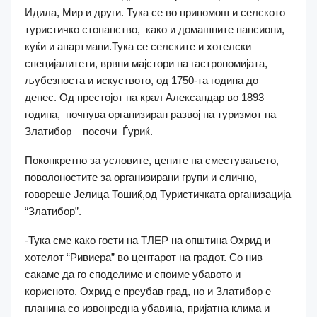
Идила, Мир и други. Тука се во припомош и селското
туристичко стопанство, како и домашните пансиони,
куќи и апартмани.Тука се селските и хотелски
специјалитети, врвни мајстори на гастрономијата,
љубезноста и искуството, од 1750-та година до
денес. Од престојот на крал Александар во 1893
година, почнува организиран развој на туризмот на
Златибор – посочи Ѓуриќ.
Поконкретно за условите, цените на сместувањето,
поволоностите за организирани групи и слично,
говореше Јелица Тошиќ,од Туристичката организација
“Златибор”.
-Тука сме како гости на ТЛЕР на општина Охрид и
хотелот “Ривиера” во центарот на градот. Со нив
сакаме да го споделиме и споиме убавото и
корисното. Охрид е преубав град, но и Златибор е
планина со извонредна убавина, пријатна клима и