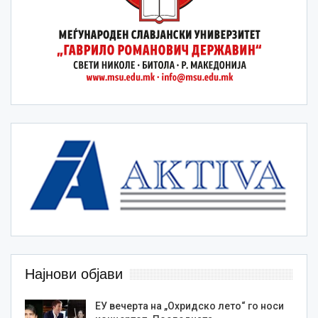
Најнови објави
ЕУ вечерта на „Охридско лето“ го носи