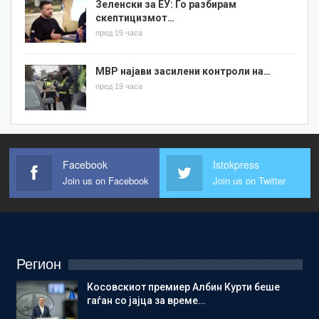
Зеленски за ЕУ: Го разбирам
скептицизмот…
пред 19 часа
МВР најави засилени контроли на…
пред 19 часа
Facebook
Istokpress
Join us on Facebook
Join us on Twitter
Регион
Косовскиот премиер Албин Курти беше
гаѓан со јајца за време…