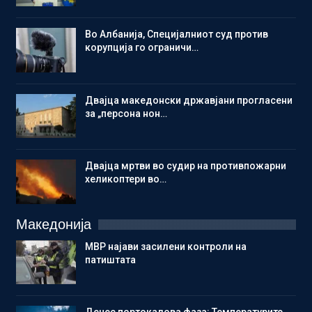
Во Албанија, Специјалниот суд против
корупција го ограничи…
Двајца македонски државјани прогласени
за „персона нон…
Двајца мртви во судир на противпожарни
хеликоптери во…
Македонија
МВР најави засилени контроли на
патиштата