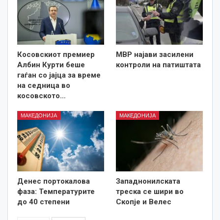
Косовскиот премиер
МВР најави засилени
Албин Курти беше
контроли на патиштата
гаѓан со јајца за време
на седница во
косовското…
МАКЕДОНИЈА
МАКЕДОНИЈА
Денес портокалова
Западнонилската
фаза: Температурите
треска се шири во
до 40 степени
Скопје и Велес