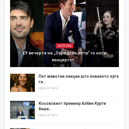
КУЛТУРА
ЕУ вечерта на „Охридско лето“ го носи
концертот…
Пет животни лекции што повеќето луѓе
ги…
пред 13 часа
Косовскиот премиер Албин Курти
беше…
пред 18 часа