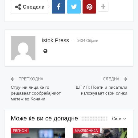
Сподели
Istok Press
5434 Објави
ПРЕТХОДНА
СЛЕДНА
Стручни лица ќе го
ШТИП: Поети и писатели
решаваат сообраќајниот
изложуваат свои слики
метеж во Koчани
Може ќе ви се допадне
Сите
РЕГИОН
МАКЕДОНИЈА