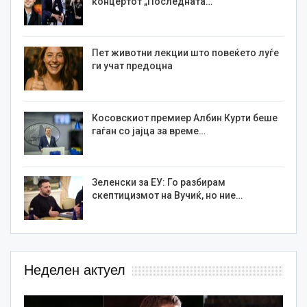
концертот „Последната…
Пет животни лекции што повеќето луѓе
ги учат предоцна
Косовскиот премиер Албин Курти беше
гаѓан со јајца за време…
Зеленски за ЕУ: Го разбирам
скептицизмот на Вучиќ, но ние…
Неделен актуел