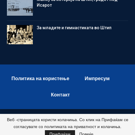
Исарот
Зa младите и гимнастиката во Штип
Политика на користење
Импресум
Контакт
Веб -страницата користи колачиња. Со клик на Прифаќам се
© 2026 - Istok Press. All Rights Reserved.
согласувате со политиката на приватност и колачиња.
Развиено и хостирано од
Прифаќам
Повеќе