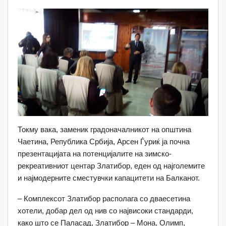
Токму вака, заменик градоначалникот на општина
Чаетина, Република Србија, Арсен Ѓуриќ ја почна
презентацијата на потенцијалите на зимско-
рекреативниот центар Златибор, еден од најголемите
и најмодерните сместувчки капацитети на Балканот.
– Комплексот Златибор располага со дваесетина
хотели, добар дел од нив со највисоки стандарди,
како што се Паласад, Златибор – Мона, Олимп,