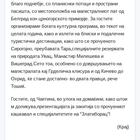
благо поднебје, со планиснки потоци и пространи
пасишта, со местоположба на магистралниот пат од
Белград кон црногорското приморје. За гостите
организираме богата културна програма, во текот на
целата година, како и излети на блиски и подалечни
туристички дестинации, како што се прочуеното
Сирогојно, преубавата Тара,специјалните резервати
на природата Увац, Манастир Милешева и
Вишеград.Сето тоа, особнено со довршувањето на
магистралата кај Грделичка клисура и од Кичево до
Охрид, ќе стане достапно- во двата правци, рече
Тошиќ.
Гостите, од Чаетина, во улога на домаќини, како штои
м доликува,презентацијата ја закитија со прочуениот
кашкавал и специјалитетите на “Златиборац”!
(Крај)