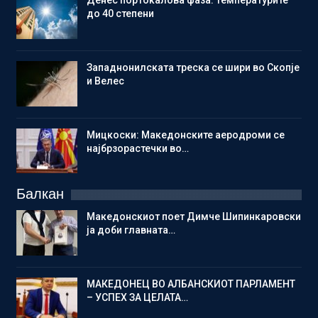
Денес портокалова фаза: Температурите
до 40 степени
Западнонилската треска се шири во Скопје
и Велес
Мицкоски: Македонските аеродроми се
најбрзорастечки во…
Балкан
Македонскиот поет Димче Шипинкаровски
ја доби главната…
МАКЕДОНЕЦ ВО АЛБАНСКИОТ ПАРЛАМЕНТ
– УСПЕХ ЗА ЦЕЛАТА…