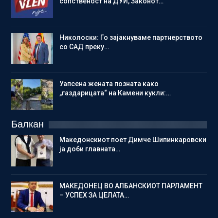
сопственост на ДУИ, Законот…
Николоски: Го зајакнуваме партнерството
со САД преку…
Уапсена жената позната како
„газдарицата“ на Камени кукли:…
Балкан
Македонскиот поет Димче Шипинкаровски
ја доби главната…
МАКЕДОНЕЦ ВО АЛБАНСКИОТ ПАРЛАМЕНТ
– УСПЕХ ЗА ЦЕЛАТА…