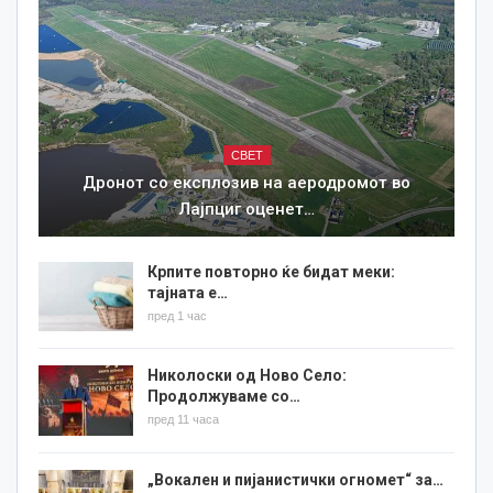
СВЕТ
Дронот со експлозив на аеродромот во
Лајпциг оценет…
Крпите повторно ќе бидат меки:
тајната е…
пред 1 час
Николоски од Ново Село:
Продолжуваме со…
пред 11 часа
„Вокален и пијанистички огномет“ за…