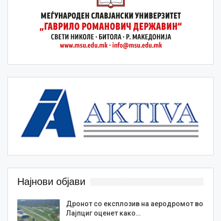
Најнови објави
Дронот со експлозив на аеродромот во
Лајпциг оценет како…