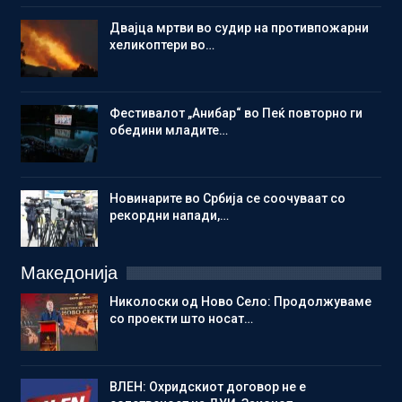
Двајца мртви во судир на противпожарни
хеликоптери во…
Фестивалот „Анибар“ во Пеќ повторно ги
обедини младите…
Новинарите во Србија се соочуваат со
рекордни напади,…
Македонија
Николоски од Ново Село: Продолжуваме
со проекти што носат…
ВЛЕН: Охридскиот договор не е