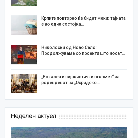
Крпите повторно ќе бидат меки: тајната
е во една состојка…
Николоски од Ново Село:
Продолжуваме со проекти што носат…
„Вокален и пијанистички огномет“ за
роденденот на „Охридско…
Неделен актуел