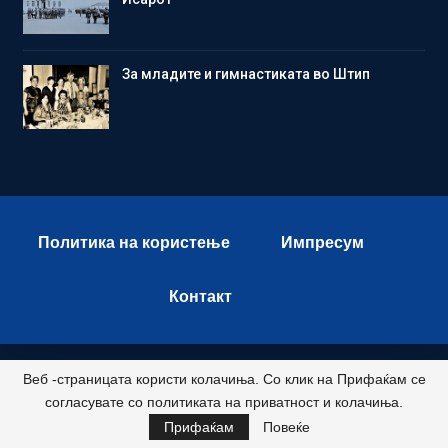
Зa младите и гимнастиката во Штип
Политика на користење
Импресум
Контакт
Веб -страницата користи колачиња. Со клик на Прифаќам се
© 2026 - Istok Press. All Rights Reserved.
согласувате со политиката на приватност и колачиња.
Развиено и хостирано од
Прифаќам
Повеќе