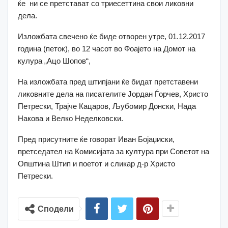
ќе ни се претстават со триесеттина свои ликовни
дела.
Изложбата свечено ќе биде отворен утре, 01.12.2017
година (петок), во 12 часот во Фоајето на Домот на
кулура „Ацо Шопов“,
На изложбата пред штипјани ќе бидат претставени
ликовните дела на писателите Јордан Ѓорчев, Христо
Петрески, Трајче Кацаров, Љубомир Донски, Нада
Накова и Велко Неделковски.
Пред присутните ќе говорат Иван Бојаџиски,
претседател на Комисијата за култура при Советот на
Општина Штип и поетот и сликар д-р Христо
Петрески.
Сподели