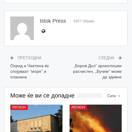
Istok Press
5407 Објави
ПРЕТХОДНА
СЛЕДНА
Охрид и Чаетина ќе
„Боров Дол“ археолошки
спојуваат “море” и
расчистен, „Бучим“ може
планина
да здивне
Може ќе ви се допадне
Сите
РЕГИОН
РЕГИОН