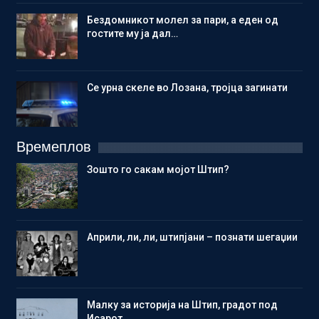
Бездомникот молел за пари, а еден од
гостите му ја дал…
Се урна скеле во Лозана, тројца загинати
Времеплов
Зошто го сакам мојот Штип?
Aприли, ли, ли, штипјани – познати шегаџии
Малку за историја на Штип, градот под
Исарот