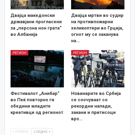
Двајца македонски
Двајца мртви во судир
државјани прогласени
на противпожарни
за „персона нон грата“
хеликоптери во Грција,
во Албанија
огнот му се заканува
на…
РЕГИОН
РЕГИОН
Фестивалот „Анибар“
Новинарите во Србија
во Пеќ повторно ги
се соочуваат со
обедини младите
рекордни напади,
креативци од регионот
закани и притисоци
врз…
ПТРЕТХ
СЛЕДНО