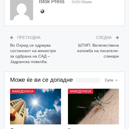
Istok Press
5429 Објави
ПРЕТХОДНА
СЛЕДНА
Во Охрид се одржува
ШТИП: Величествена
состанокот на министри
изложба на писатели-
за одбрана на САД –
сликари
Јадранска повелба.
Може ќе ви се допадне
Сите
МАКЕДОНИЈА
МАКЕДОНИЈА