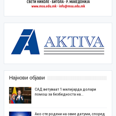
Најнови објави
САД ветуваат 1 милијарда долари
помош за безбедноста на…
Ако сте родени на овие датуми, според