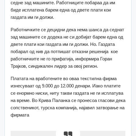
седне зад машините. Работниците побараа да им
биде исплатена барем една од двете плати кои
газдата им ги должи.
Работничките се децидни дека нема шанса да седнат
зад машините се додека не си добијат барем една од
двете плати кои газдата им ги должи. Но. Газдата
побарал од нив да потпишат отказни решенија кое
работничките не го прифатија, информира Горан
Трајков, синдикален лидер за овој регион.
Платата на вработените во оваа текстилна фирма
изнесуваат од 9.000 до 12.000 денари. Иако платите
се енoрмно ниски, ниту такви газдата не ги исплатува
на време. Во Крива Паланка се пронесоа гласови дека
сопственикот, турска компанија, најавил затворање на
фирмата