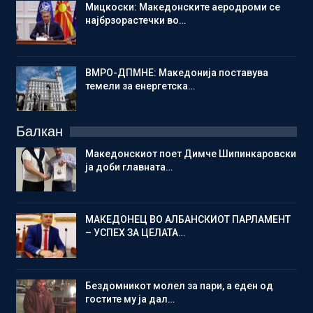
Мицкоски: Македонските аеродроми се
најбрзорастечки во…
ВМРО-ДПМНЕ: Македонија поставува
темели за енергетска…
Балкан
Македонскиот поет Димче Шипинкаровски
ја доби главната…
МАКЕДОНЕЦ ВО АЛБАНСКИОТ ПАРЛАМЕНТ
– УСПЕХ ЗА ЦЕЛАТА…
Бездомникот молел за пари, а еден од
гостите му ја дал…