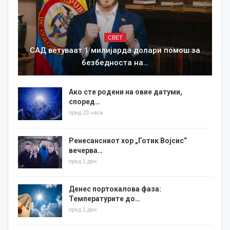
СВЕТ
САД ветуваат 1 милијарда долари помош за
безбедноста на…
Ако сте родени на овие датуми,
според…
пред 23 часа
Ренесансниот хор „Готик Војсис“
вечерва…
пред 1 ден
Денес портокалова фаза:
Температурите до…
пред 1 ден