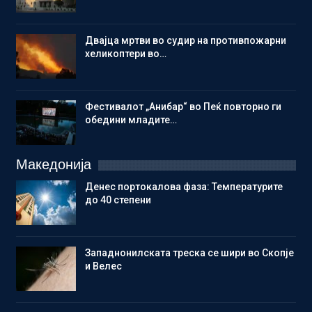
Двајца мртви во судир на противпожарни
хеликоптери во…
Фестивалот „Анибар“ во Пеќ повторно ги
обедини младите…
Македонија
Денес портокалова фаза: Температурите
до 40 степени
Западнонилската треска се шири во Скопје
и Велес