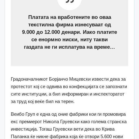
Платата на вработените во оваа
текстилна фирма изнесуваат од
9.000 до 12.000 денари. Иако платите
се енo
рмно ниски,
ниту такви
газдата не ги исплатува на време…
Градоначалникот Борјанчо Мицевски извести дека за
протестот кој се одвива во конфекцијата се запознати
сите институции, а бил информиран и инспекторатот
за труд кој веќе бил на терен.
Веибо Груп е една од оние фабрики кои ги промовира
екс премиерот Никола Груевски како голема странска
инвестиција. Тогаш Груевски вети дека во Крива
Паланка ќе никне фабрика која ќе отвори 5.600 нови