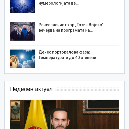
нумерологијата ве…
Ренесансниот хор „Готик Војсис“
вечерва на програмата на…
Денес портокалова фаза:
Температурите до 40 степени
Неделен актуел