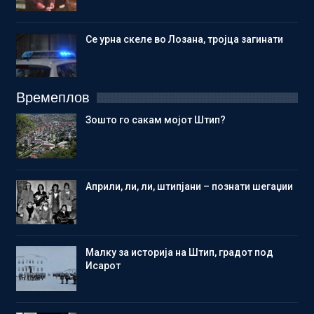
Се урна скеле во Лозана, тројца загинати
Времеплов
Зошто го сакам мојот Штип?
Aприли, ли, ли, штипјани – познати шегаџии
Малку за историја на Штип, градот под
Исарот