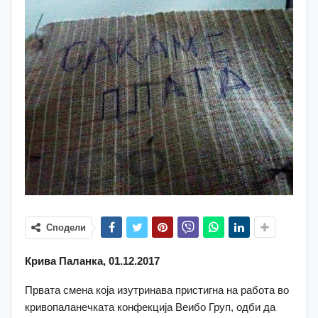
Сподели
Крива Паланка, 01.12.2017
Првата смена која изутринава пристигна на работа во
кривопаланечката конфекција Веибо Груп, одби да