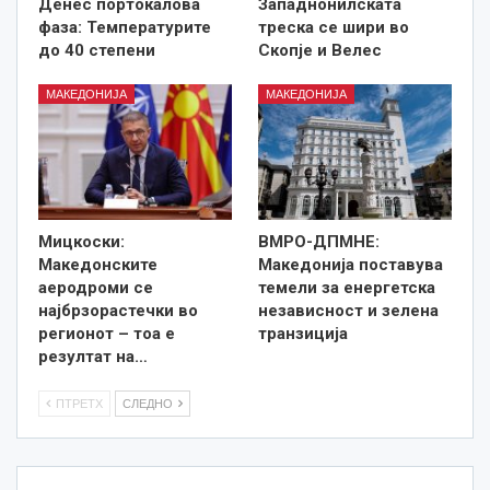
Денес портокалова
Западнонилската
фаза: Температурите
треска се шири во
до 40 степени
Скопје и Велес
МАКЕДОНИЈА
МАКЕДОНИЈА
Мицкоски:
ВМРО-ДПМНЕ:
Македонските
Македонија поставува
аеродроми се
темели за енергетска
најбрзорастечки во
независност и зелена
регионот – тоа е
транзиција
резултат на…
ПТРЕТХ
СЛЕДНО