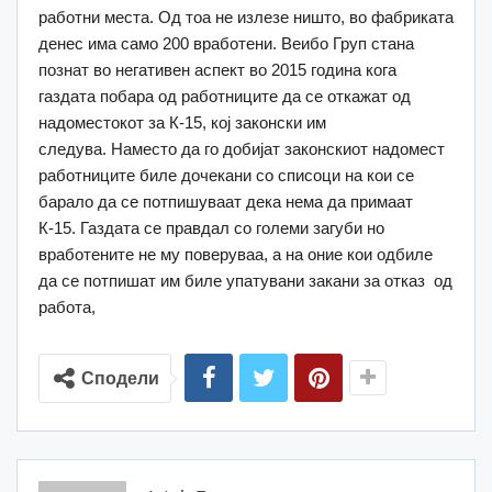
работни места. Од тоа не излезе ништо, во фабриката
денес има само 200 вработени. Веибо Груп стана
познат во негативен аспект во 2015 година кога
газдата побара од работниците да се откажат од
надоместокот за К-15, кој законски им
следува. Наместо да го добијат законскиот надомест
работниците биле дочекани со списоци на кои се
барало да се потпишуваат дека нема да примаат
К-15. Газдата се правдал со големи загуби но
вработените не му поверуваа, а на оние кои одбиле
да се потпишат им биле упатувани закани за отказ од
работа,
Сподели