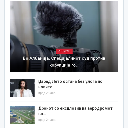
РЕГИОН
Во Албанија, Специјалниот суд против
корупција го…
Џаред Лето остана без улога по
новите…
пред 2 часа
Дронот со експлозив на аеродромот
во…
пред 2 часа