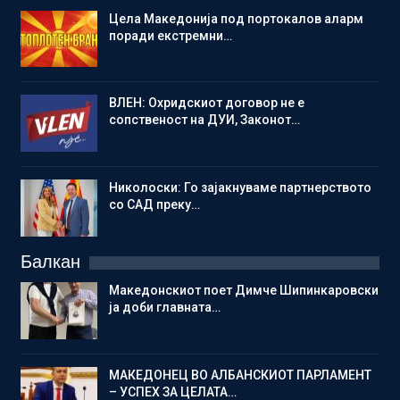
Цела Македонија под портокалов аларм
поради екстремни…
ВЛЕН: Охридскиот договор не е
сопственост на ДУИ, Законот…
Николоски: Го зајакнуваме партнерството
со САД преку…
Балкан
Македонскиот поет Димче Шипинкаровски
ја доби главната…
МАКЕДОНЕЦ ВО АЛБАНСКИОТ ПАРЛАМЕНТ
– УСПЕХ ЗА ЦЕЛАТА…