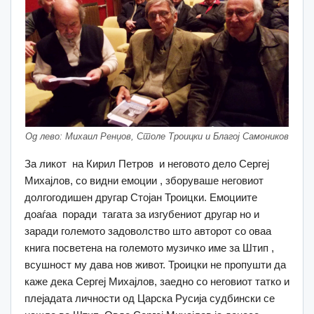
Од лево: Михаил Ренџов, Столе Троицки и Благој Самоников
За ликот на Кирил Петров и неговото дело Сергеј
Михајлов, со видни емоции , зборуваше неговиот
долгогодишен другар Стојан Троицки. Емоциите
доаѓаа поради тагата за изгубениот другар но и
заради големото задоволство што авторот со оваа
книга посветена на големото музичко име за Штип ,
всушност му дава нов живот. Троицки не пропушти да
каже дека Сергеј Михајлов, заедно со неговиот татко и
плејадата личности од Царска Русија судбински се