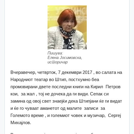
Пишува:
Елена Јосимовска,
историчар
Вчеравечер, четврток, 7 декември 2017 , во салата на
Народниот театар во Штип, постхумно беа
промовирани двете последни книги на Кирил Петров
кои, за жал , тој не дочека да ги види. Сепак си
замина од овој свет знаејќи дека Штипјани ќе ги видат
и ќе го чуваат аманетот од малите записи за
Големото време , и големиот човек и музичар, Сергеј
Михајлов.