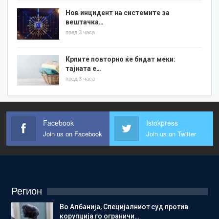
Нов инцидент на системите за
вештачка…
пред 3 часа
Крпите повторно ќе бидат меки:
тајната е…
пред 3 часа
Facebook
Istokpress
Join us on Facebook
Join us on Twitter
Регион
Во Албанија, Специјалниот суд против
корупција го ограничи…