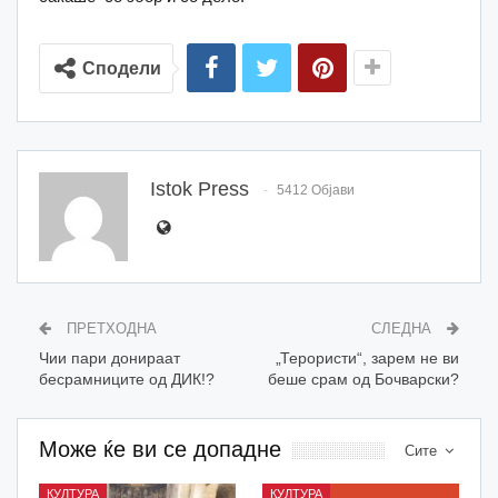
Сподели
Istok Press
5412 Објави
ПРЕТХОДНА
СЛЕДНА
Чии пари донираат
„Терористи“, зарем не ви
бесрамниците од ДИК!?
беше срам од Бочварски?
Може ќе ви се допадне
Сите
КУЛТУРА
КУЛТУРА