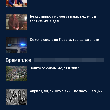
Бездомникот молел за пари, а еден од
гостите му ја дал…
Се урна скеле во Лозана, тројца загинати
Времеплов
Зошто го сакам мојот Штип?
Aприли, ли, ли, штипјани – познати шегаџии