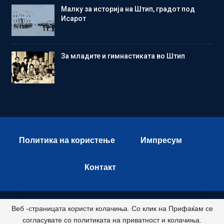
Малку за историја на Штип, градот под
Исарот
Зa младите и гимнастиката во Штип
Политика на користење
Импресум
Контакт
Веб -страницата користи колачиња. Со клик на Прифаќам се
© 2026 - Istok Press. All Rights Reserved.
согласувате со политиката на приватност и колачиња.
Развиено и хостирано од