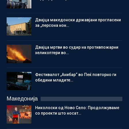
Двајца македонски државјани прогласени
за „персона нон…
Двајца мртви во судир на противпожарни
хеликоптери во…
Фестивалот „Анибар“ во Пеќ повторно ги
обедини младите…
Македонија
Николоски од Ново Село: Продолжуваме
со проекти што носат…