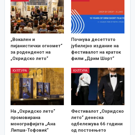
„Вокален и
Почнува десеттото
пијанистички огномет“
јубилејно издание на
за роденденот на
фестивалот на краток
„Охридско лето“
филм „Дрим Шорт“
КУЛТУРА
КУЛТУРА
На „Охридско лето“
Фестивалот „Охридско
промовирана
лето“ денеска
монографијата „Ана
одбележува 66 години
Липша-Тофовиќ“
од постоењето