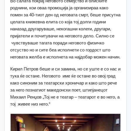
Во салата покрај неговото семејство и блиските
роднини, кои оваа промоција ја организираа како
помен за 40-тиот ден од неговата смрт, беше присутна
целата книжевна елита со која тој долги години
наназад другаруваше, некогашни колеги, другари,
пријатели и почитувачи на неговото дело. Силно се
чувствуваше тагата поради неговото физичко
отсуство но и сите беа исполнети со гордост што
неговата желба е исполнета на најдобар можен начин.
Кирил Петров беше и си замина, но се уште е со нас и
тука ќе остане. Неговото име ќе остане во овој град
како синоним за театарски хроничар и како што рече
за него познатиот македонски поет, штипјанецот
Михаил Ренџов „Тој не е театар – театарот е во него, а
тој живее низ него.“