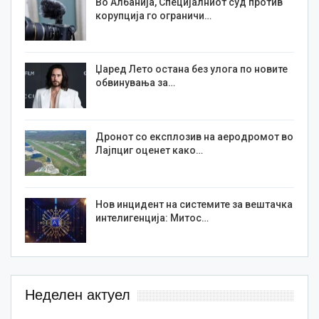
Во Албанија, Специјалниот суд против
корупција го ограничи…
Џаред Лето остана без улога по новите
обвинувања за…
Дронот со експлозив на аеродромот во
Лајпциг оценет како…
Нов инцидент на системите за вештачка
интелигенција: Митос…
Неделен актуел