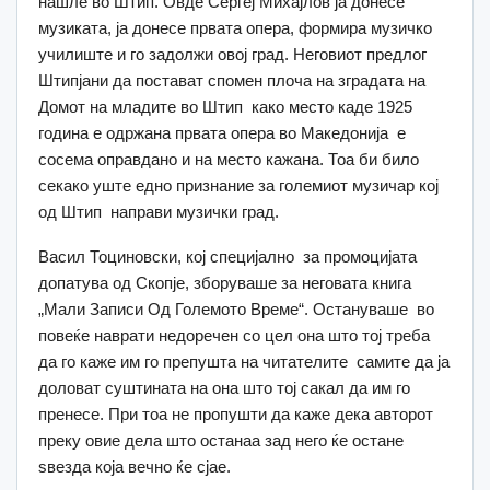
нашле во Штип. Овде Сергеј Михајлов ја донесе
музиката, ја донесе првата опера, формира музичко
училиште и го задолжи овој град. Неговиот предлог
Штипјани да постават спомен плоча на зградата на
Домот на младите во Штип како место каде 1925
година е одржана првата опера во Македонија е
сосема оправдано и на место кажана. Тоа би било
секако уште едно признание за големиот музичар кој
од Штип направи музички град.
Васил Тоциновски, кој специјално за промоцијата
допатува од Скопје, зборуваше за неговата книга
„Мали Записи Од Големото Време“. Остануваше во
повеќе наврати недоречен со цел она што тој треба
да го каже им го препушта на читателите самите да ја
доловат суштината на она што тој сакал да им го
пренесе. При тоа не пропушти да каже дека авторот
преку овие дела што останаа зад него ќе остане
ѕвезда која вечно ќе сјае.