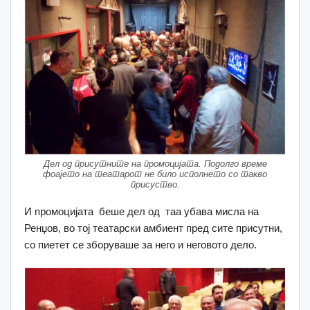
Дел од присутните на промоцијата. Подолго време
фоајето на театарот не било исполнето со такво
присуство.
И промоцијата беше дел од таа убава мисла на
Ренџов, во тој театарски амбиент пред сите присутни,
со пиетет се зборуваше за него и неговото дело.