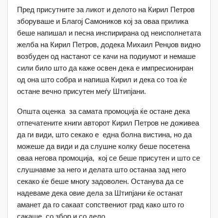
Пред присутните за ликот и делото на Кирил Петров
зборуваше и Благој Самоников кој за оваа прилика
беше напишал и песна инспирирана од неисполнетата
желба на Кирил Петров, додека Михаил Ренџов видно
возбуден од настанот се качи на подиумот и немаше
сили било што да каже освен дека е импресиониран
од она што собра и напиша Кирил и дека со тоа ќе
остане вечно присутен меѓу Штипјани.
Општа оценка за самата промоција ќе остане дека
отпечатените книги авторот Кирил Петров не доживеа
да ги види, што секако е една болна вистина, но да
можеше да види и да слушне колку беше посетена
оваа негова промоција, кој се беше присутен и што се
слушнавме за него и делата што останаа зад него
секако ќе беше многу задоволен. Останува да се
надеваме дека овие дела за Штипјани ќе останат
аманет да го сакаат сопствениот град како што го
сакаше со збор и со дело.