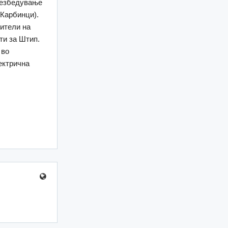
безбедување
 Карбинци).
жители на
ти за Штип.
 во
ектрична