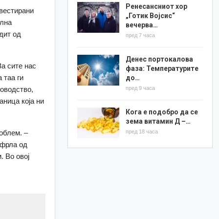
Ренесансниот хор
нвестирани
„Готик Војсис“
ална
вечерва…
дит од
пред 7 часа
Денес портокалова
За сите нас
фаза: Температурите
 таа ги
до…
пред 9 часа
ководство,
ница која ни
Кога е подобро да се
зема витамин Д –…
пред 18 часа
облем. –
ефрла од
. Во овој