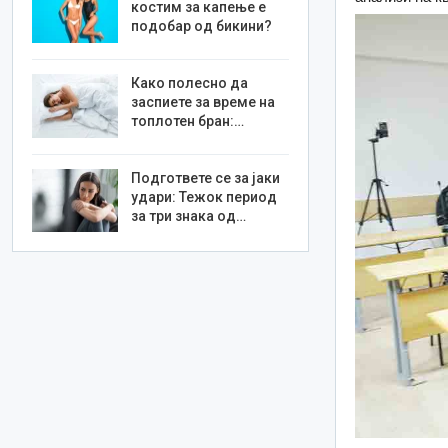
костим за капење е
подобар од бикини?
Како полесно да
заспиете за време на
топлотен бран:…
Подгответе се за јаки
удари: Тежок период
за три знака од…