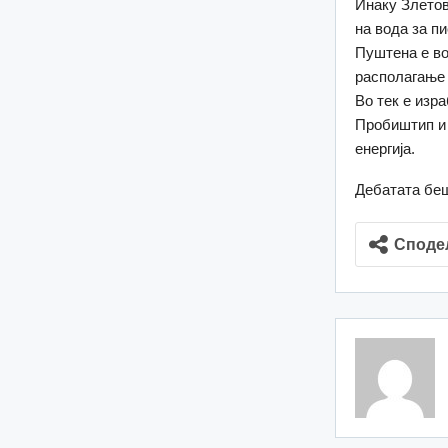
Инаку Злетов
на вода за п
Пуштена е во
располагање 
Во тек е изр
Пробиштип и 
енергија.
Дебатата беш
Споде