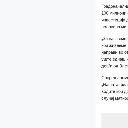
Градоначални
100 милиони 
инвестиција 
половина мил
„За нас теме
кои живееме 
направи во о
уште еднаш ќ
доаѓа од Зле
Според Јасми
„Нашата филт
водите кои д
случај матно