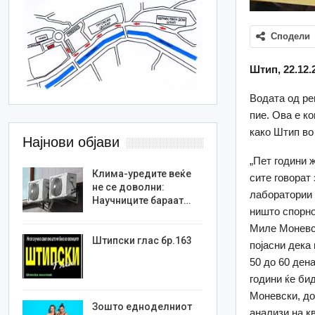
Сподели
Штип, 22.12.
Водата од ре
пие. Ова е к
како Штип во
Најнови објави
„Пет години 
Клима-уредите веќе
сите говорат
не се доволни:
лаборатории 
Научниците бараат…
ништо спорно
Миле Моневск
Штипски глас бр.163
појасни дека 
50 до 60 ден
години ќе би
Моневски, до
Зошто едноделниот
анализи на к