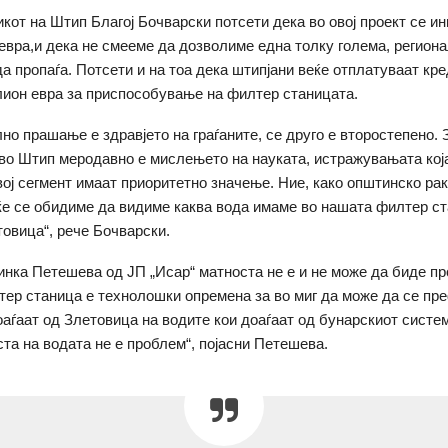
кот на Штип Благој Бочварски потсети дека во овој проект се и
евра,и дека не смееме да дозволиме една толку голема, регион
да пропаѓа. Потсети и на тоа дека штипјани веќе отплатуваат кре
ион евра за приспособување на филтер станицата.
лно прашање е здравјето на граѓаните, се друго е второстепено. 
во Штип меродавно е мислењето на науката, истражувањата која
вој сегмент имаат приоритетно значење. Ние, како општинско ра
е се обидиме да видиме каква вода имаме во нашата филтер ста
товица“, рече Бочварски.
нка Петешева од ЈП „Исар“ матноста не е и не може да биде пр
ер станица е технолошки опремена за во миг да може да се пр
оаѓаат од Злетовица на водите кои доаѓаат од бунарскиот систем
ста на водата не е проблем“, појасни Петешева.