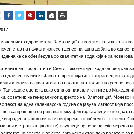
2017
гионалниот хидросистем „Злетовица“ е квалитетна, и како таква
онечен став на науката изнесен денес на јавна дебата во однос 
 иднина ќе се обезбедува со квалитетна вода која е за човекова
жителите на Пробиштип и Свети Николе пијат вода од овој хидро
 за одличен квалитет. Јавното претпријатие секој месец во акре
врши анализа на квалитеот на водата, пет години по ред во неа 
. Таа вода е оценета како една од најквалитетните во Македониј
и, советник на генералниот директор на „Злетовица“. Моневск
во текот на една календарска година се јавува матност која про
а, но тоа прашање се решава преку филтер станиците во двата г
де изграден и таложник па и овој времен проблем ќе го снема. С
машни и странски (јапонски) научници вршеле повеќе мерења и
валитетот на водите и во сите документи стои дека водата е за 