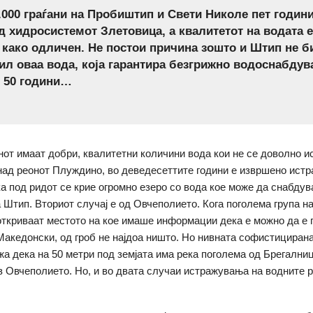
.000 граѓани на Пробиштип и Свети Николе пет години
д хидросистемот Злетовица, а квалитетот на водата 
 како одличен. Не постои причина зошто и Штип не би
ил оваа вода, која гарантира безгрижно водоснабдув
 50 години…
нот имаат добри, квалитетни количини вода кои не се доволно и
 над реонот Плуждино, во деведесеттите години е извршено ист
а под ридот се крие огромно езеро со вода кое може да снабдув
 Штип. Вториот случај е од Овчеполието. Кога поголема група н
 откриваат местото на кое имаше информации дека е можно да е 
акедонски, од гроб не најдоа ништо. Но нивната софистицирана
жа дека на 50 метри под земјата има река поголема од Брегалниц
з Овчеполието. Но, и во двата случаи истражувања на водните р