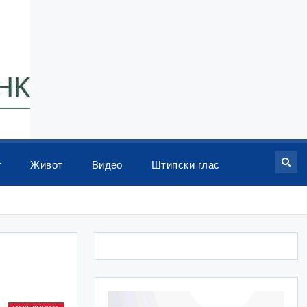
т
Живот
Видео
Штипски глас