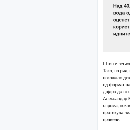
Над 40
вода о
оценет
корист
идните
Штип и регио
Така, на рид
покажало дек
од формат на
дојдоа да го
Александар М
опрема, пока
протекува ни
правени.