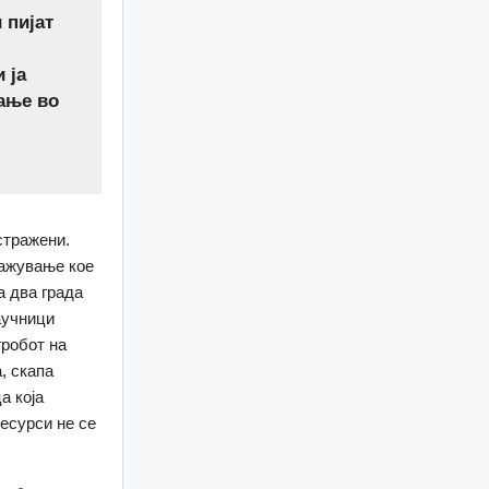
 пијат
е
 ја
ање во
стражени.
ражување кое
а два града
аучници
гробот на
, скапа
а која
есурси не се