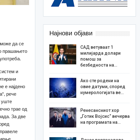
Најнови објави
 може да се
САД ветуваат 1
по прашањето
милијарда долари
 употреба.
помош за
безбедноста на…
систем и
дитирани
Ако сте родени на
не е најдено
овие датуми, според
нумерологијата ве…
а“, рече
и уште
сечно трае од
Ренесансниот хор
рада. За две
„Готик Војсис“ вечерва
на програмата на…
поред
 правеле
пиење.
Денес портокалова