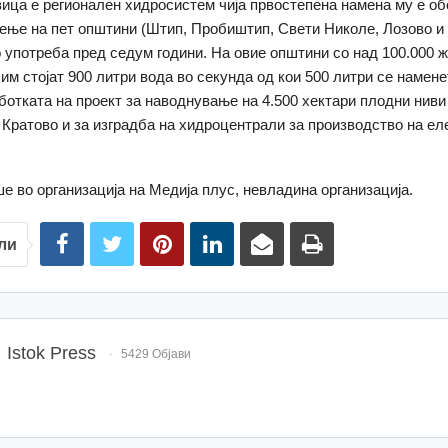
ица е регионален хидросистем чија првостепена намена му е о
иење на пет општини (Штип, Пробиштип, Свети Николе, Лозово и
 употреба пред седум години. На овие општини со над 100.000 
им стојат 900 литри вода во секунда од кои 500 литри се намене
аботката на проект за наводнување на 4.500 хектари плодни ниви
Кратово и за изградба на хидроцентрали за производство на ел
е во организација на Медија плус, невладина организација.
ли
Istok Press
5429 Објави