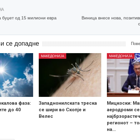
НА
 буџет од 15 милиони евра
Виница внесе нова, позитив
ви се допадне
Пове
МАКЕДОНИЈА
МАКЕДОНИЈА
калова фаза:
Западнонилската треска
Мицкоски: Ма
те до 40
се шири во Скопје и
аеродроми се
Велес
најбрзорастеч
регионот – то
на…