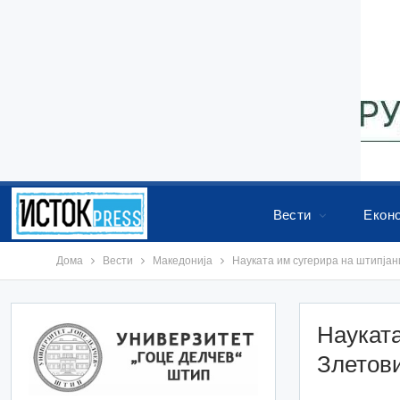
Вести
Екон
Дома
Вести
Македонија
Науката им сугерира на штипјан
Науката
Злетов