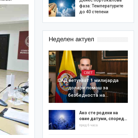
фаза: Температурите
до 40 степени
Неделен актуел
СВЕТ
САД ветуваат 1 милијарда
долари помош за
безбедноста на…
Ако сте родени на
овие датуми, според…
пред 6 часа