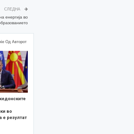
СЛЕДНА
на енергија во
образованието
ќе Од Авторот
кедонските
ки во
а е резултат