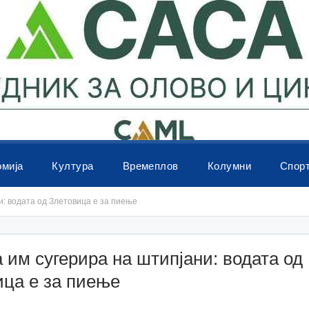
омија
Култура
Времеплов
Колумни
Спор
и: водата од Злетовица е за пиење
 им сугерира на штипјани: водата од
ица е за пиење