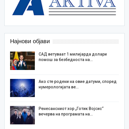
Најнови објави
САД ветуваат 1 милијарда долари
помош за безбедноста на…
Ако сте родени на овие датуми, според
нумерологијата ве…
Ренесансниот хор „Готик Војсис“
вечерва на програмата на…