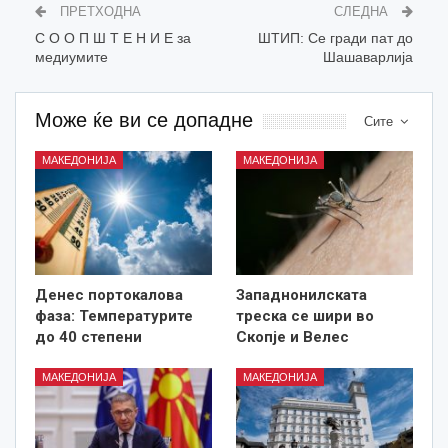
ПРЕТХОДНА
СЛЕДНА
С О О П Ш Т Е Н И Е за
ШТИП: Се гради пат до
медиумите
Шашаварлија
Може ќе ви се допадне
Сите
МАКЕДОНИЈА
МАКЕДОНИЈА
Денес портокалова
Западнонилската
фаза: Температурите
треска се шири во
до 40 степени
Скопје и Велес
МАКЕДОНИЈА
МАКЕДОНИЈА