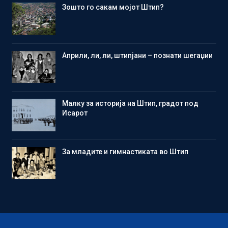
Зошто го сакам мојот Штип?
Aприли, ли, ли, штипјани – познати шегаџии
Малку за историја на Штип, градот под
Исарот
Зa младите и гимнастиката во Штип