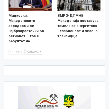
Мицкоски:
ВМРО-ДПМНЕ:
Македонските
Македонија поставува
аеродроми се
темели за енергетска
најбрзорастечки во
независност и зелена
регионот – тоа е
транзиција
резултат на…
ПТРЕТХ
СЛЕДНО