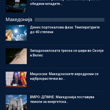
обедини младите…
Македонија
Денес портокалова фаза: Температурите
до 40 степени
Западнонилската треска се шири во Скопје
и Велес
Мицкоски: Македонските аеродроми се
најбрзорастечки во…
ВМРО-ДПМНЕ: Македонија поставува
темели за енергетска…