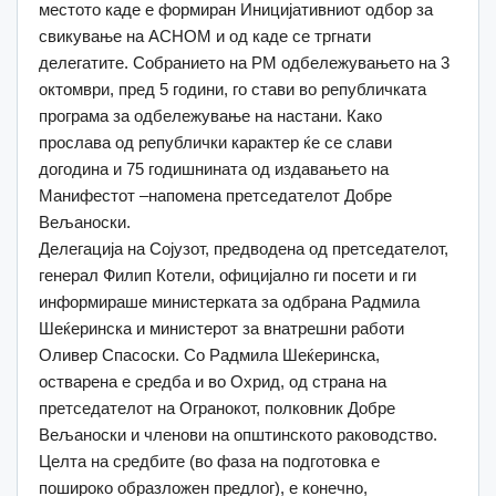
местото каде е формиран Иницијативниот одбор за
свикување на АСНОМ и од каде се тргнати
делегатите. Собранието на РМ одбележувањето на 3
октомври, пред 5 години, го стави во републичката
програма за одбележување на настани. Како
прослава од републички карактер ќе се слави
догодина и 75 годишнината од издавањето на
Манифестот –напомена претседателот Добре
Вељаноски.
Делегација на Сојузот, предводена од претседателот,
генерал Филип Котели, официјално ги посети и ги
информираше министерката за одбрана Радмила
Шеќеринска и министерот за внатрешни работи
Оливер Спасоски. Со Радмила Шеќеринска,
остварена е средба и во Охрид, од страна на
претседателот на Огранокот, полковник Добре
Вељаноски и членови на општинското раководство.
Целта на средбите (во фаза на подготовка е
пошироко образложен предлог), е конечно,