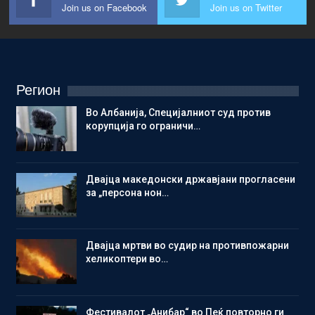
Join us on Facebook
Join us on Twitter
Регион
Во Албанија, Специјалниот суд против
корупција го ограничи…
Двајца македонски државјани прогласени
за „персона нон…
Двајца мртви во судир на противпожарни
хеликоптери во…
Фестивалот „Анибар“ во Пеќ повторно ги