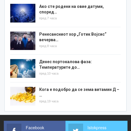
Ако сте родени на овие датуми,
според…
пред 7 часа
Ренесансниот хор „Готик Војсис“
вечерва…
пред 8 часа
Денес портокалова фаза:
Температурите до…
пред 10 часа
Кога е подобро да се зема витамин Д –
…
пред 19 часа
Facebook
Istokpress