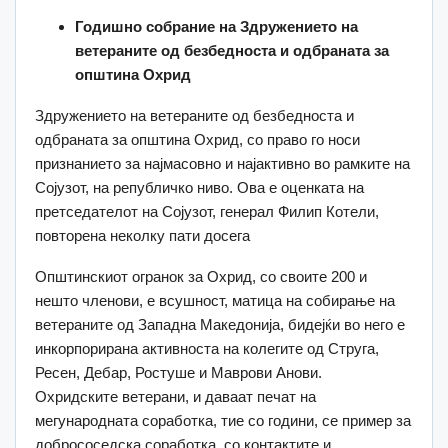
Годишно собрание на Здружението на
ветераните од безбедноста и одбраната за
општина Охрид
Здружението на ветераните од безбедноста и
одбраната за општина Охрид, со право го носи
признанието за најмасовно и најактивно во рамките на
Сојузот, на републичко ниво. Ова е оценката на
претседателот на Сојузот, генерал Филип Котели,
повторена неколку пати досега
Општинскиот огранок за Охрид, со своите 200 и
нешто членови, е всушност, матица на собирање на
ветераните од Западна Македонија, бидејќи во него е
инкорпорирана активноста на колегите од Струга,
Ресен, Дебар, Ростуше и Маврови Анови.
Охридските ветерани, и даваат печат на
мегународната соработка, тие со години, се пример за
добрососедска соработка, со контактите и