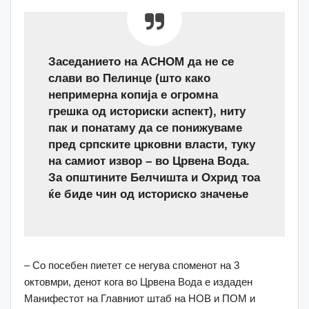
З
аседанието на АСНОМ да не се
слави во Пелинце (што како
непримерна копија е огромна
грешка од историски аспект), ниту
пак и понатаму да се понижуваме
пред српските црковни власти, туку
на самиот извор – во Црвена Вода.
За општините Белчишта и Охрид тоа
ќе биде чин од историско значење
– Со посебен пиетет се негува споменот на 3
октовмри, денот кога во Црвена Вода е издаден
Манифестот на Главниот штаб на НОВ и ПОМ и