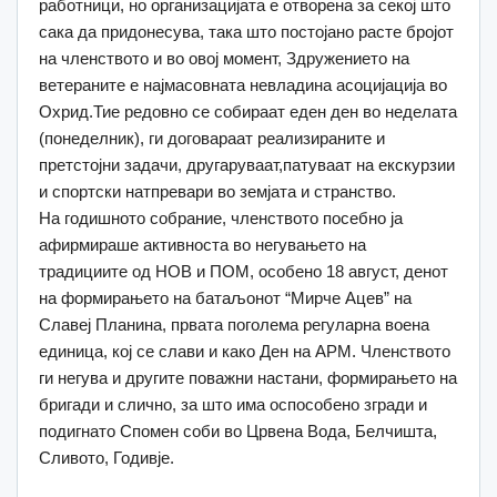
работници, но организацијата е отворена за секој што
сака да придонесува, така што постојано расте бројот
на членството и во овој момент, Здружението на
ветераните е најмасовната невладина асоцијација во
Охрид.Тие редовно се собираат еден ден во неделата
(понеделник), ги договараат реализираните и
претстојни задачи, другаруваат,патуваат на екскурзии
и спортски натпревари во земјата и странство.
На годишното собрание, членството посебно ја
афирмираше активноста во негувањето на
традициите од НОВ и ПОМ, особено 18 август, денот
на формирањето на батаљонот “Мирче Ацев” на
Славеј Планина, првата поголема регуларна воена
единица, кој се слави и како Ден на АРМ. Членството
ги негува и другите поважни настани, формирањето на
бригади и слично, за што има оспособено згради и
подигнато Спомен соби во Црвена Вода, Белчишта,
Сливото, Годивје.