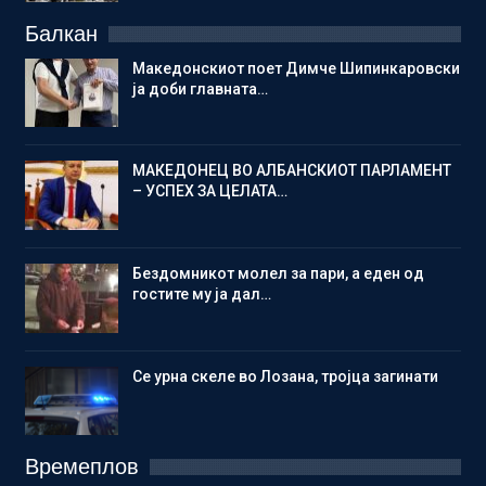
Балкан
Македонскиот поет Димче Шипинкаровски
ја доби главната…
МАКЕДОНЕЦ ВО АЛБАНСКИОТ ПАРЛАМЕНТ
– УСПЕХ ЗА ЦЕЛАТА…
Бездомникот молел за пари, а еден од
гостите му ја дал…
Се урна скеле во Лозана, тројца загинати
Времеплов