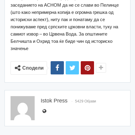
заседанието на АСНОМ да не се слави во Пелинце
(што како непримерна копија е огромна грешка од
историски аспект), ниту пак и понатаму да се
понижуваме пред српските црковни власти, туку на
самиот извор – во Црвена Вода. За општините
Белчишта и Охрид тоа ќе биде чин од историско
значење
Сподели
Istok Press
5429 Објави