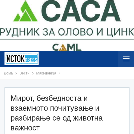
Дома
Вести
Македонија
Мирот, безбедноста и
взаемното почитување и
разбирање се од животна
важност