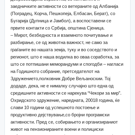
заедничките активности со ветераните од Албанија
(Поградец, Корча, Пешкопеја, Елбасан, Берат), со
Бугарија (Дупница и Јамбол), а воспоставени се
првите контакти со Србија, општина Сјеница.
– Мирот, безбедноста и взаемното почитување и
разбирање, се од животна важност, не само за
граѓаните во нашата земја, туку и во соседството и
регионот, што е наша водилка во оваа соработка, за
што се потпишани меморандуми и спогодби – нагласи
на Годишното собрание, претседателот на
Здружението,полковник Добре Вељаноскии. Тој
додаде, дека, не е нималку случајно што една од
средишните активности се нарекува “Чекори за мир”.
Охридското здружение, наредната, 20018 година, ќе
слави 10 години од успешното постоење и
продуктивно дејствување,со бројни програмски
активности. Пред се, собирањето и организираниот
живот на пензионираните воени и полициски