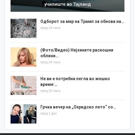
училиште во Тајланд
Одборот за мир на Трамп за обнова на…
пред 24 часа
(Фото/Видео) Нејзините раскошни
облини…
пред 24 часа
Не ви е потребна пегла во жешко
време:…
пред 24 часа
Грчка вечер на „Охридско лето“ со…
пред 1 ден