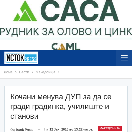
Дома
Вести
Македонија
Кочани менува ДУП за да се
гради градинка, училиште и
станови
МАКЕДОНИЈА
На
12 Јан, 2018 во 13:22 часот.
Од
Istok Press