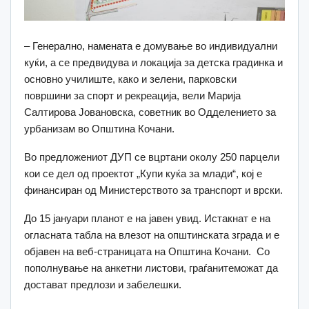
– Генерално, намената е домување во индивидуални
куќи, а се предвидува и локација за детска градинка и
основно училиште, како и зелени, парковски
површини за спорт и рекреација, вели Марија
Салтирова Јовановска, советник во Одделението за
урбанизам во Општина Кочани.
Во предложениот ДУП се вцртани околу 250 парцели
кои се дел од проектот „Купи куќа за млади“, кој е
финансиран од Министерството за транспорт и врски.
До 15 јануари планот е на јавен увид. Истакнат е на
огласната табла на влезот на општинската зграда и е
објавен на веб-страницата на Општина Кочани. Со
пополнување на анкетни листови, граѓанитеможат да
достават предлози и забелешки.