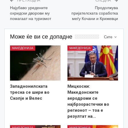
ПРЕТХОДНА
СЛЕДНА
Најубаво уредените
Продолжува
охридски дворови му
пријателската соработка
помагаат на туризмот
меѓу Кочани и Крижевци
Може ќе ви се допадне
Сите
МАКЕДОНИЈА
МАКЕДОНИЈА
Западнонилската
Мицкоски:
треска се шири во
Македонските
Скопје и Велес
аеродроми се
најбрзорастечки во
регионот – тоа е
резултат на…
МАКЕДОНИЈА
МАКЕДОНИЈА