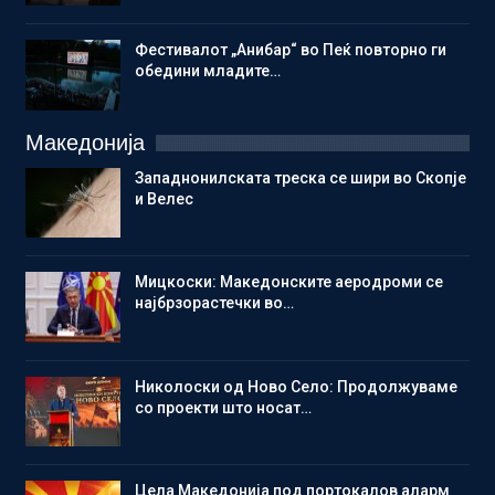
Фестивалот „Анибар“ во Пеќ повторно ги
обедини младите…
Македонија
Западнонилската треска се шири во Скопје
и Велес
Мицкоски: Македонските аеродроми се
најбрзорастечки во…
Николоски од Ново Село: Продолжуваме
со проекти што носат…
Цела Македонија под портокалов аларм