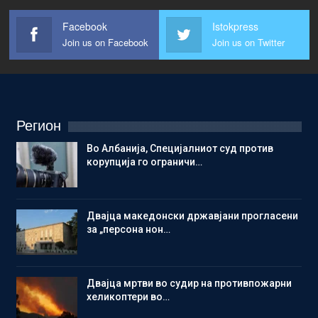
Facebook
Istokpress
Join us on Facebook
Join us on Twitter
Регион
Во Албанија, Специјалниот суд против
корупција го ограничи…
Двајца македонски државјани прогласени
за „персона нон…
Двајца мртви во судир на противпожарни
хеликоптери во…