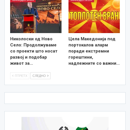
Николоски од Ново
Цела Македонија под
Село: Продолжуваме
портокалов аларм
со проекти што носат
поради екстремни
развој и подобар
горештини,
живот за…
надлежните со важни…
ПТРЕТХ
СЛЕДНО