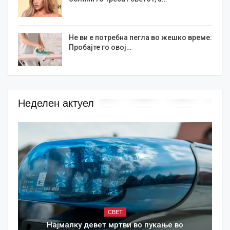
Не ви е потребна пегла во жешко време:
Пробајте го овој…
Неделен актуел
СВЕТ
Најмалку девет мртви во пукање во