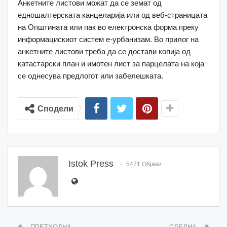
Анкетните листови можат да се земат од
едношалтерската канцеларија или од веб-страницата
на Општината или пак во електронска форма преку
информацискиот систем е-урбанизам. Во прилог на
анкетните листови треба да се достави копија од
катастарски план и имотен лист за парцелата на која
се однесува предлогот или забелешката.
Сподели
Istok Press
5421 Објави