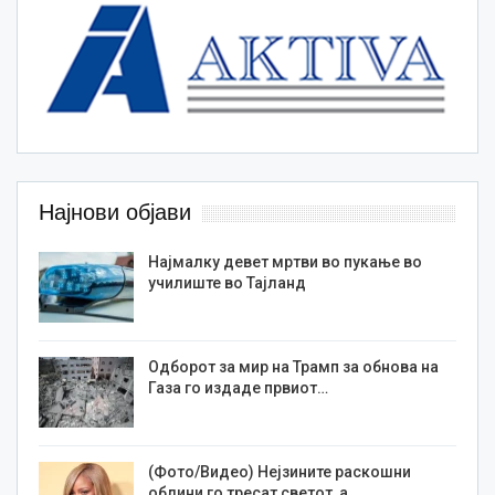
Најнови објави
Најмалку девет мртви во пукање во
училиште во Тајланд
Одборот за мир на Трамп за обнова на
Газа го издаде првиот…
(Фото/Видео) Нејзините раскошни
облини го тресат светот, а…