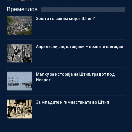
Времеплов
Зошто го сакам мојот Штип?
Aприли, ли, ли, штипјани – познати шегаџии
Малку за историја на Штип, градот под
Исарот
Зa младите и гимнастиката во Штип