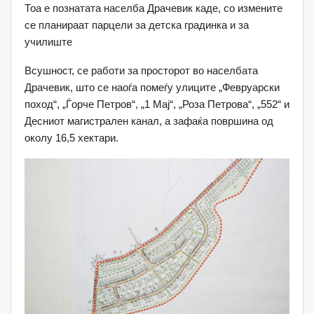
Тоа е познатата населба Драчевик каде, со измените
се планираат парцели за детска градинка и за
училиште
Всушност, се работи за просторот во населбата
Драчевик, што се наоѓа помеѓу улиците „Февруарски
поход“, „Ѓорче Петров“, „1 Мај“, „Роза Петрова“, „552“ и
Десниот магистрален канал, а зафаќа површина од
околу 16,5 хектари.