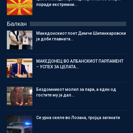
поради екстремни…
Балкан
Македонскиот поет Димче Шипинкаровски
ја доби главната…
МАКЕДОНЕЦ ВО АЛБАНСКИОТ ПАРЛАМЕНТ
– УСПЕХ ЗА ЦЕЛАТА…
Бездомникот молел за пари, а еден од
гостите му ја дал…
Се урна скеле во Лозана, тројца загинати