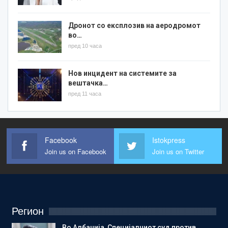
Дронот со експлозив на аеродромот
во…
пред 10 часа
Нов инцидент на системите за
вештачка…
пред 11 часа
Facebook
Istokpress
Join us on Facebook
Join us on Twitter
Регион
Во Албанија, Специјалниот суд против