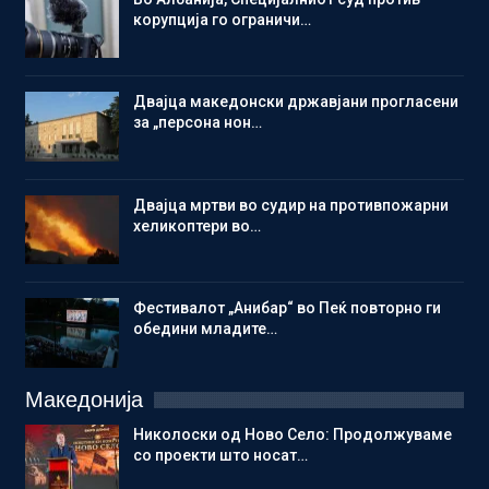
корупција го ограничи…
Двајца македонски државјани прогласени
за „персона нон…
Двајца мртви во судир на противпожарни
хеликоптери во…
Фестивалот „Анибар“ во Пеќ повторно ги
обедини младите…
Македонија
Николоски од Ново Село: Продолжуваме
со проекти што носат…