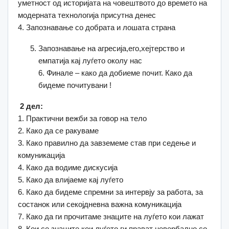
уметност од историјата на човештвото до времето на
модерната технологија присутна денес
4. Запознавање со добрата и лошата страна
Запознавање на агресија,его,хејтерство и
емпатија кај луѓето околу нас
6. Финале – како да добиеме почит. Како да
бидеме почитувани !
2 дел:
1. Практични вежби за говор на тело
2. Како да се ракуваме
3. Како правилно да завземеме став при седење и
комуникација
4. Како да водиме дискусија
5. Како да влијаеме кај луѓето
6. Како да бидеме спремни за интервју за работа, за
состанок или секојдневна важна комуникација
7. Како да ги прочитаме знаците на луѓето кои лажат
8. Кои се знаците кои луѓето ги прават невербално со