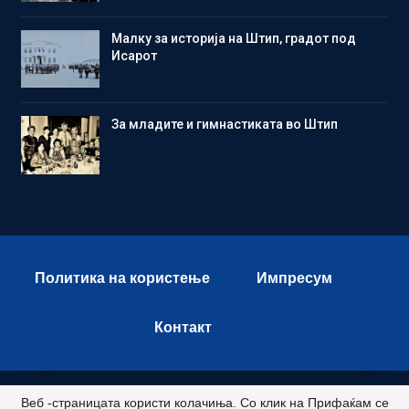
Малку за историја на Штип, градот под
Исарот
Зa младите и гимнастиката во Штип
Политика на користење
Импресум
Контакт
Веб -страницата користи колачиња. Со клик на Прифаќам се
© 2026 - Istok Press. All Rights Reserved.