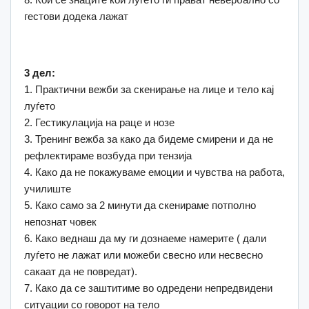
гестови додека лажат
3 дел:
1. Практични вежби за скенирање на лице и тело кај
луѓето
2. Гестикулација на раце и нозе
3. Тренинг вежба за како да бидеме смирени и да не
рефлектираме возбуда при тензија
4. Како да не покажуваме емоции и чувства на работа,
училиште
5. Како само за 2 минути да скенираме потполно
непознат човек
6. Како веднаш да му ги дознаеме намерите ( дали
луѓето не лажат или можеби свесно или несвесно
сакаат да не повредат).
7. Како да се заштитиме во одредени непредвидени
ситуации со говорот на тело