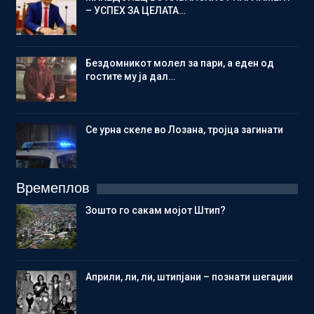
– УСПЕХ ЗА ЦЕЛАТА…
Бездомникот молел за пари, а еден од
гостите му ја дал…
Се урна скеле во Лозана, тројца загинати
Времеплов
Зошто го сакам мојот Штип?
Aприли, ли, ли, штипјани – познати шегаџии