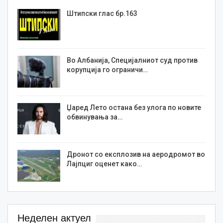
Штипски глас бр.163
Во Албанија, Специјалниот суд против
корупција го ограничи…
Џаред Лето остана без улога по новите
обвинувања за…
Дронот со експлозив на аеродромот во
Лајпциг оценет како…
Неделен актуел