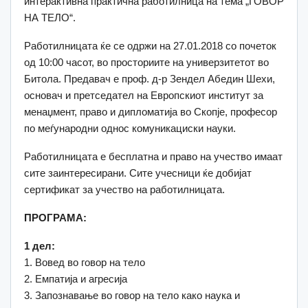
интерактивна практична работилница на тема „ГОВОР
НА ТЕЛО“.
Работилницата ќе се одржи на 27.01.2018 со почеток
од 10:00 часот, во просториите на универзитетот во
Битола. Предавач е проф. д-р Зендел Aбедин Шехи,
основач и претседател на Европскиот институт за
менаџмент, право и дипломатија во Скопје, професор
по меѓународни однос комуникациски науки.
Работилницата е бесплатна и право на учество имаат
сите заинтересирани. Сите учесници ќе добијат
сертификат за учество на работилницата.
ПРОГРАМА:
1 дел:
1. Вовед во говор на тело
2. Емпатија и агресија
3. Запознавање во говор на тело како наука и