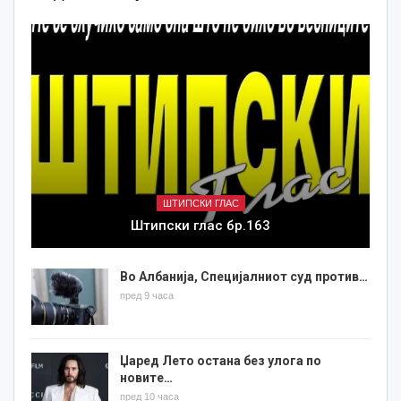
ШТИПСКИ ГЛАС
Штипски глас бр.163
Во Албанија, Специјалниот суд против…
пред 9 часа
Џаред Лето остана без улога по
новите…
пред 10 часа