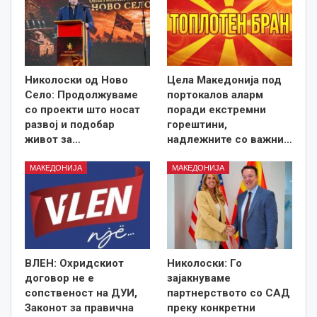
Николоски од Ново
Цела Македонија под
Село: Продолжуваме
портокалов аларм
со проекти што носат
поради екстремни
развој и подобар
горештини,
живот за…
надлежните со важни…
МАКЕДОНИЈА
МАКЕДОНИЈА
ВЛЕН: Охридскиот
Николоски: Го
договор не е
зајакнуваме
сопственост на ДУИ,
партнерството со САД
Законот за правична
преку конкретни