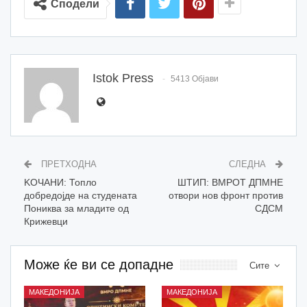
Сподели
Istok Press
5413 Објави
ПРЕТХОДНА
СЛЕДНА
KOЧАНИ: Топло
ШТИП: ВМРОТ ДПМНЕ
добредојде на студената
отвори нов фронт против
Пониква за младите од
СДСМ
Крижевци
Може ќе ви се допадне
Сите
МАКЕДОНИЈА
МАКЕДОНИЈА