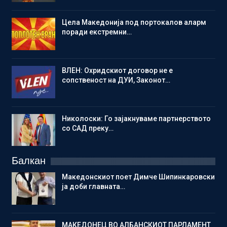
Цела Македонија под портокалов аларм
поради екстремни…
ВЛЕН: Охридскиот договор не е
сопственост на ДУИ, Законот…
Николоски: Го зајакнуваме партнерството
со САД преку…
Балкан
Македонскиот поет Димче Шипинкаровски
ја доби главната…
МАКЕДОНЕЦ ВО АЛБАНСКИОТ ПАРЛАМЕНТ