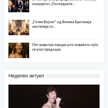
концертот „Последната…
„Готик Војсис“ од Велика Британија
настапија со…
Пет животни лекции што повеќето луѓе
ги учат предоцна
Неделен актуел