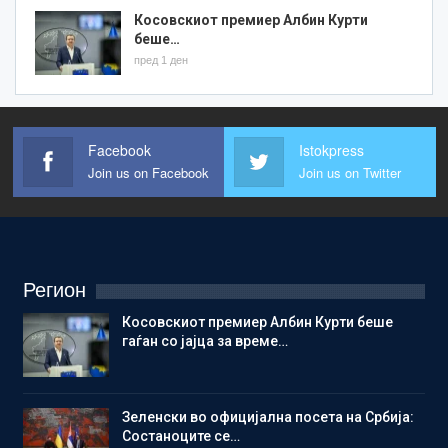
Косовскиот премиер Албин Курти
беше…
пред 1 ден
Facebook
Istokpress
Join us on Facebook
Join us on Twitter
Регион
Косовскиот премиер Албин Курти беше
гаѓан со јајца за време…
Зеленски во официјална посета на Србија:
Состаноците се…