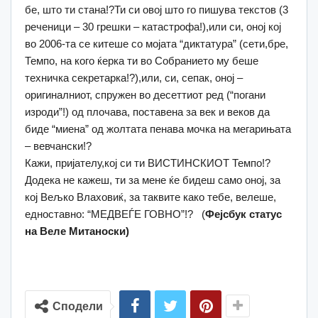
бе, што ти стана!?Ти си овој што го пишува текстов (3
реченици – 30 грешки – катастрофа!),или си, оној кој
во 2006-та се китеше со мојата “диктатура” (сети,бре,
Темпо, на кого ќерка ти во Собранието му беше
техничка секретарка!?),или, си, сепак, оној –
оригиналниот, спружен во десеттиот ред (“погани
изроди”!) од плочава, поставена за век и веков да
биде “миена” од жолтата пенава мочка на мегарињата
– вевчански!?
Кажи, пријателу,кој си ти ВИСТИНСКИОТ Темпо!?
Додека не кажеш, ти за мене ќе бидеш само оној, за
кој Вељко Влаховиќ, за таквите како тебе, велеше,
едноставно: “МЕДВЕЃЕ ГОВНО”!? (
Фејсбук статус
на Веле Митаноски)
Сподели