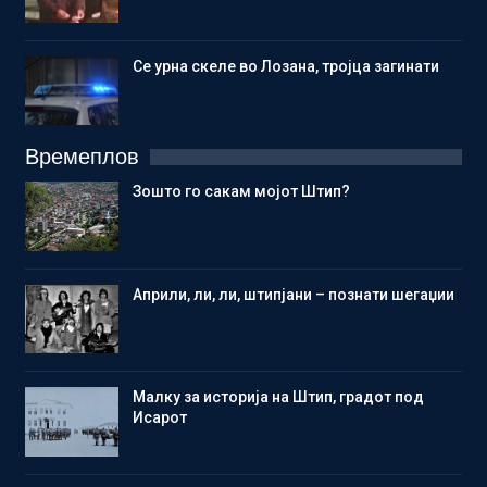
Се урна скеле во Лозана, тројца загинати
Времеплов
Зошто го сакам мојот Штип?
Aприли, ли, ли, штипјани – познати шегаџии
Малку за историја на Штип, градот под
Исарот