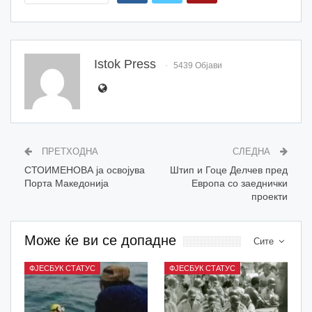
Istok Press
5439 Објави
ПРЕТХОДНА
СЛЕДНА
СТОИМЕНОВА ја освојува
Штип и Гоце Делчев пред
Порта Македонија
Европа со заеднички
проекти
Може ќе ви се допадне
Сите
ФЈЕСБУК СТАТУС
ФЈЕСБУК СТАТУС