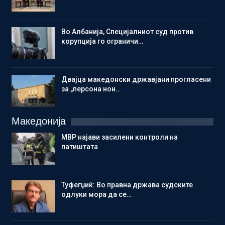
Во Албанија, Специјалниот суд против
корупција го ограничи…
Двајца македонски државјани прогласени
за „персона нон…
Македонија
МВР најави засилени контроли на
патиштата
Туфегџиќ: Во правна држава судските
одлуки мора да се…