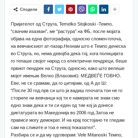
Сподели
Пријателот од Струга, Temelko Stojkoski -Темпо,
“свачим изазван”, ме “растура” на ФБ, после мојата
објава на една фотографија, односно спомен-плоча,
на вевчанскиот ат-пазар.Незнам што е Темпо денеска
во Струга, но, нема девојба дека тој, кога полицијата
го тепаше својот народ со електрични пендреци, беше
првиот пендрек на Струга, односно, како што велеше
мојот имењак Велко (Влаховиќ): МЕДВЕЃЕ ГОВНО.
Еве, не се срамам, да го цитирам, од А до Ш:
“После 30 год.прв си што ја вадиш плочата тон не го
сториле ни вевчанци кој ти е намерата не знам смо
едно знам дека и ти си еден од тие кој ја донесе
диктатурата во Македонија во 2006 год.Затоа не
прависе могу демократ. И на крај постојано те гледам
сам на сликите и тоа е некој показател”.
Разбира се и да му одговорам: Vele Mitanoski Темпо,