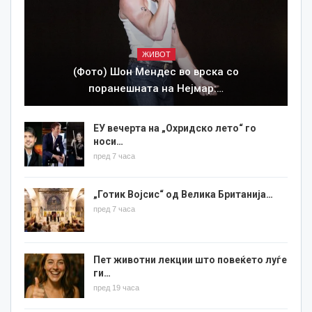
ЖИВОТ
(Фото) Шон Мендес во врска со
поранешната на Нејмар:…
ЕУ вечерта на „Охридско лето“ го
носи…
пред 7 часа
„Готик Војсис“ од Велика Британија…
пред 7 часа
Пет животни лекции што повеќето луѓе
ги…
пред 19 часа