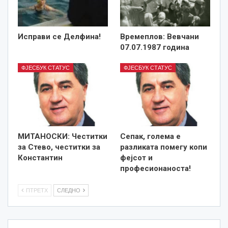
Исправи се Делфина!
Времеплов: Вевчани
07.07.1987 година
ФЈЕСБУК СТАТУС
ФЈЕСБУК СТАТУС
MИТАНОСКИ: Честитки
Сепак, голема е
за Стево, честитки за
разликата помегу копи
Константин
фејсот и
професионаноста!
ПТРЕТХ
СЛЕДНО