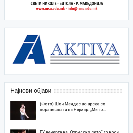
Најнови објави
(Фото) Шон Мендес во врска со
поранешната на Нејмар: „Ми го…
ЕУ вечерта на „Охридско лето“ го носи