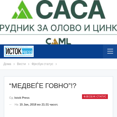
Дома
Вести
Фјесбук статус
“МЕДВЕЃЕ ГОВНО”!?
ФЈЕСБУК СТАТУС
Од
Istok Press
На
15 Јан, 2018 во 21:31 часот.