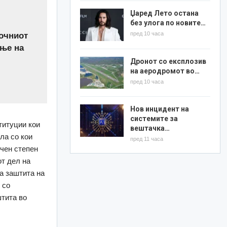
Џаред Лето остана
без улога по новите…
пред 10 часа
точниот
ање на
Дронот со експлозив
на аеродромот во…
пред 10 часа
Нов инцидент на
системите за
титуции кои
вештачка…
ла со кои
пред 11 часа
ичен степен
от дел на
за заштита на
 со
тита во