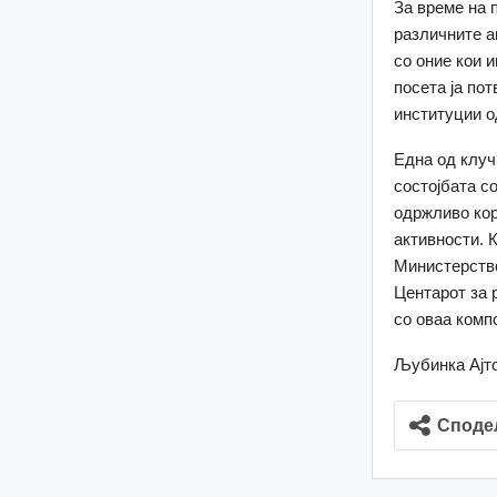
За време на 
различните а
со оние кои 
посета ја по
институции о
Една од клуч
состојбата с
одржливо кор
активности. 
Министерство
Центарот за 
со оваа комп
Љубинка Ајт
Споде