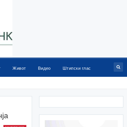
т
Живот
Видео
Штипски глас
чја