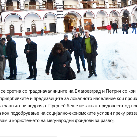
 се сретна со градоначалниците на Благоевград и Петрич со кои
придобивките и предизвиците за локалното население кои произ
а заштитени подрачја. Пред сѐ беше истакнат придонесот од п
а кон подобрување на социјално-економските услови преку разв
зам и користењето на меѓународни фондови за развој.