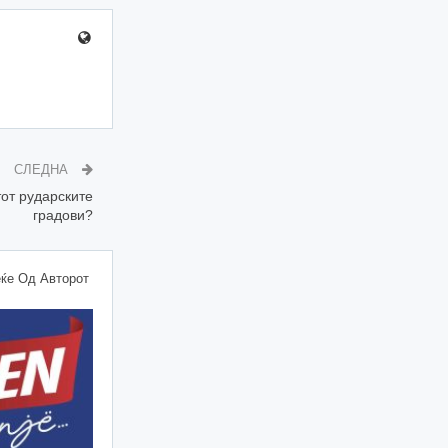
СЛЕДНА
тот рударските
градови?
ќе Од Авторот