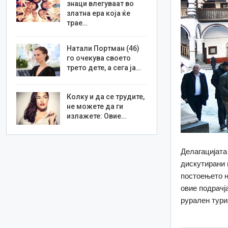
знаци влегуваат во
златна ера која ќе
трае…
Натали Портман (46)
го очекува своето
трето дете, а сега ја…
Колку и да се трудите,
не можете да ги
излажете: Овие…
Делагацијата
дискутирани 
постоењето н
овие подрачј
рурален тури