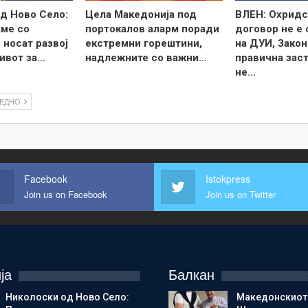
д Ново Село:
Цела Македонија под
ВЛЕН: Охридс
ме со
портокалов аларм поради
договор не е
 носат развој
екстремни горештини,
на ДУИ, Закон
ивот за…
надлежните со важни…
правична зас
не…
ЛЕДНО
Facebook
Istokpress
Join us on Facebook
Join us on Twitter
ја
Балкан
Николоски од Ново Село:
Македонскиот