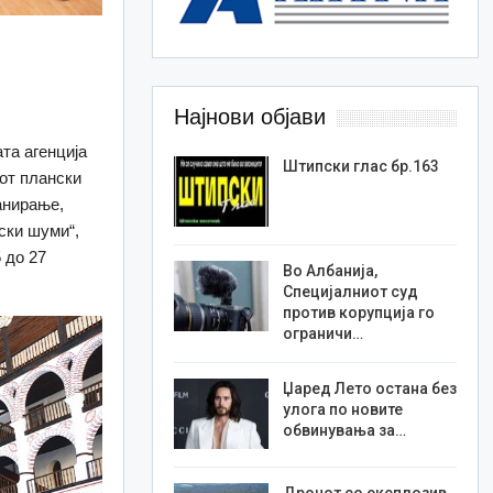
Најнови објави
та агенција
Штипски глас бр.163
иот плански
анирање,
ски шуми“,
 до 27
Во Албанија,
Специјалниот суд
против корупција го
ограничи…
Џаред Лето остана без
улога по новите
обвинувања за…
Дронот со експлозив