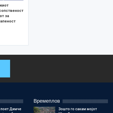
киот
 сопственост
от за
тапеност
Времеплов
 поет Димче
Зошто го сакам мојот