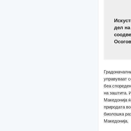
Искуст
дел на
соодве
Осогов
Градоначални
управуваат с
беа спореден
на заштита. 
Македонија ќ
природата во
биолошка раз
Македонија.