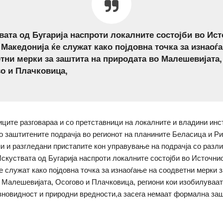
вата од Бугарија наспроти локалните состојби во Ис
 Македонија ќе служат како појдовна точка за изнаоѓ
тни мерки за заштита на природата во Малешевијата,
о и Плачковица,
ците разговараа и со претставници на локалните и владини инс
о заштитените подрачја во регионот на планините Беласица и Ри
и и разгледани пристапите кон управување на подрачја со разл
Искуствата од Бугарија наспроти локалните состојби во Источни
е служат како појдовна точка за изнаоѓање на соодветни мерки 
 Малешевијата, Осогово и Плачковица, региони кои изобилуваат
новидност и природни вредности,а засега немаат формална заш