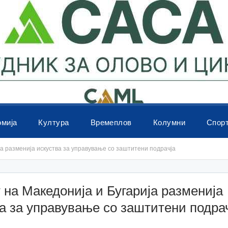
омија
Култура
Времеплов
Колумни
Спор
ја разменија искуства за управување со заштитени подрачја
 на Македонија и Бугарија разменија
а за управување со заштитени подра