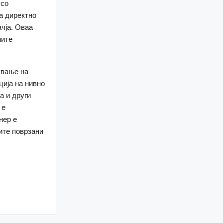
 со
а директно
чја. Оваа
ните
ување на
ција на нивно
а и други
 е
нер е
ите поврзани