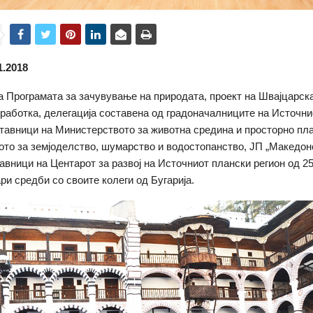
1.2018
а Програмата за зачувување на природата, прoект на Швајцарска
соработка, делегација составена од градоначалниците на Источн
ставници на Министерството за животна средина и просторно пл
то за земјоделство, шумарство и водостопанство, ЈП „Македон
тавници на Центарот за развој на Источниот плански регион од 25
ри средби со своите колеги од Бугарија.