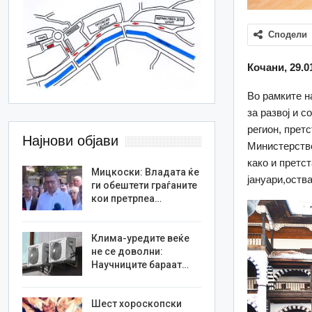
Сподели
Кочани, 29.0
Во рамките н
за развој и 
регион, прет
Најнови објави
Министерство
како и претс
Мицкоски: Владата ќе
јануари,оства
ги обештети граѓаните
кои претрпеа…
Клима-уредите веќе
не се доволни:
Научниците бараат…
Шест хороскопски