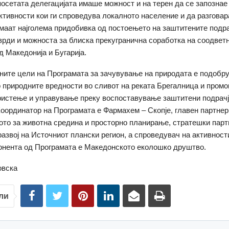
посетата делегацијата имаше можност и на терен да се запознае
ктивности кои ги спроведува локалното население и да разговар
имаат најголема придобивка од постоењето на заштитените подра
тврди и можноста за блиска прекугранична соработка на соодвет
д Македонија и Бугарија.
ните цели на Програмата за зачувување на природата е подобр
о природните вредности во сливот на реката Брегалница и промо
истење и управување преку воспоставување заштитени подрачј
Координатор на Програмата е Фармахем – Скопје, главен партнер
то за животна средина и просторно планирање, стратешки парт
развој на Источниот плански регион, а спроведувач на активност
онента од Програмата е Македонското еколошко друштво.
овска
ли