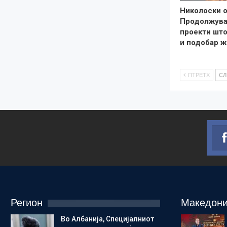
Николоски о
Продолжува
проекти што
и подобар ж
ПТРЕТХ
С
Регион
Македони
Во Албанија, Специјалниот