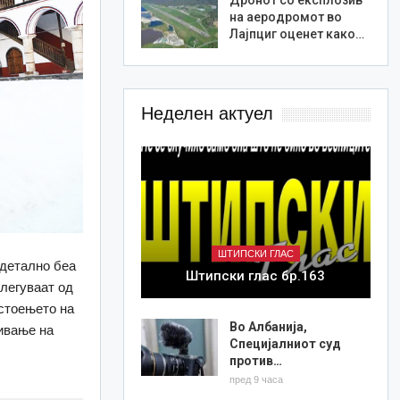
на аеродромот во
Лајпциг оценет како…
Неделен актуел
ШТИПСКИ ГЛАС
 детално беа
Штипски глас бр.163
легуваат од
остоењето на
Во Албанија,
ивање на
Специјалниот суд
против…
пред 9 часа