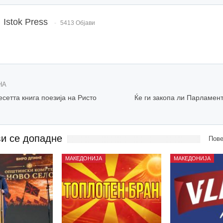
Istok Press
5413 Објави
НА
есетта книга поезија на Ристо
Ќе ги закопа ли Парламен
ви се допадне
Пове
МАКЕДОНИЈА
МАКЕДОНИЈА