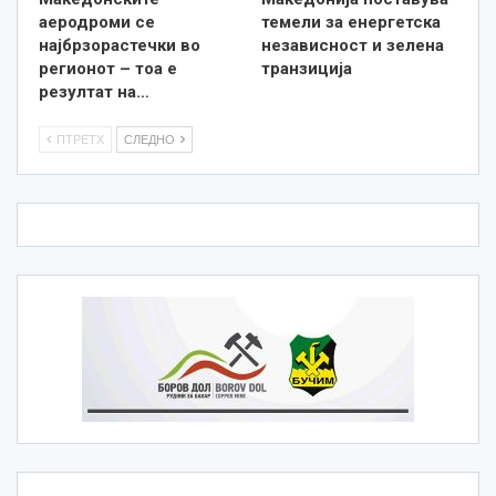
аеродроми се
темели за енергетска
најбрзорастечки во
независност и зелена
регионот – тоа е
транзиција
резултат на…
ПТРЕТХ
СЛЕДНО