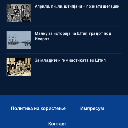
Aприли, ли, ли, штипјани – познати шегаџии
Малку за историја на Штип, градот под
Исарот
Зa младите и гимнастиката во Штип
Политика на користење
Импресум
Контакт