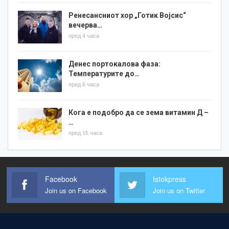
Ренесансниот хор „Готик Војсис“
вечерва…
пред 4 часа
Денес портокалова фаза:
Температурите до…
пред 6 часа
Кога е подобро да се зема витамин Д –
…
пред 15 часа
Facebook
Istokpress
Join us on Facebook
Join us on Twitter