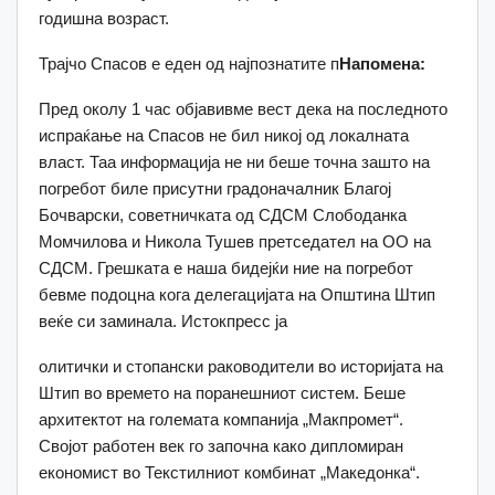
годишна возраст.
Трајчо Спасов е еден од најпознатите п
Напомена:
Пред околу 1 час објавивме вест дека на последното
испраќање на Спасов не бил никој од локалната
власт. Таа информација не ни беше точна зашто на
погребот биле присутни градоначалник Благој
Бочварски, советничката од СДСМ Слободанка
Момчилова и Никола Тушев претседател на ОО на
СДСМ. Грешката е наша бидејќи ние на погребот
бевме подоцна кога делегацијата на Општина Штип
веќе си заминала. Истокпресс ја
олитички и стопански раководители во историјата на
Штип во времето на поранешниот систем. Беше
архитектот на големата компанија „Макпромет“.
Својот работен век го започна како дипломиран
економист во Текстилниот комбинат „Македонка“.