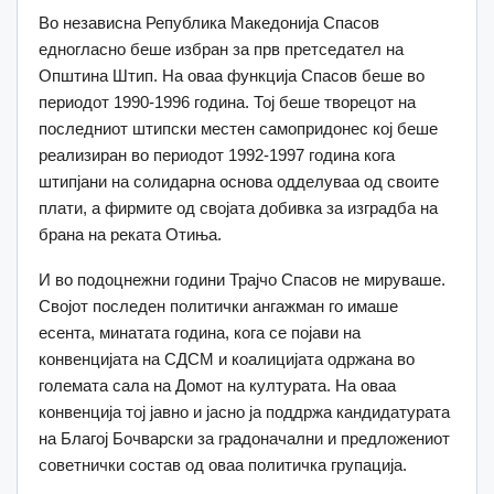
Во независна Република Македонија Спасов
едногласно беше избран за прв претседател на
Општина Штип. На оваа функција Спасов беше во
периодот 1990-1996 година. Тој беше творецот на
последниот штипски местен самопридонес кој беше
реализиран во периодот 1992-1997 година кога
штипјани на солидарна основа одделуваа од своите
плати, а фирмите од својата добивка за изградба на
брана на реката Отиња.
И во подоцнежни години Трајчо Спасов не мируваше.
Својот последен политички ангажман го имаше
есента, минатата година, кога се појави на
конвенцијата на СДСМ и коалицијата одржана во
големата сала на Домот на културата. На оваа
конвенција тој јавно и јасно ја поддржа кандидатурата
на Благој Бочварски за градоначални и предложениот
советнички состав од оваа политичка групација.