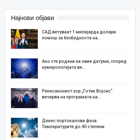
Најнови објави
САД ветуваат 1 милијарда долари
помош за безбедноста на…
Ако сте родени на овие датуми, според
нумерологијата ве…
Ренесансниот хор „Готик Војсис“
вечерва на програмата на…
Денес портокалова фаза:
Температурите до 40 степени