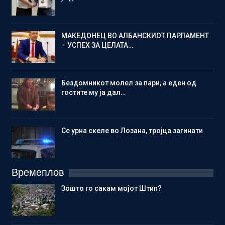
МАКЕДОНЕЦ ВО АЛБАНСКИОТ ПАРЛАМЕНТ
– УСПЕХ ЗА ЦЕЛАТА…
Бездомникот молел за пари, а еден од
гостите му ја дал…
Се урна скеле во Лозана, тројца загинати
Времеплов
Зошто го сакам мојот Штип?