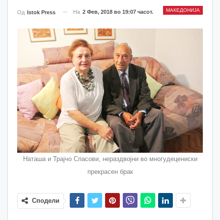
МАКЕДОНИЈА
На
2 Фев, 2018 во 19:07 часот.
Од
Istok Press
Наташа и Трајчо Спасови, нераздвојни во многудецениски
прекрасен брак
Сподели