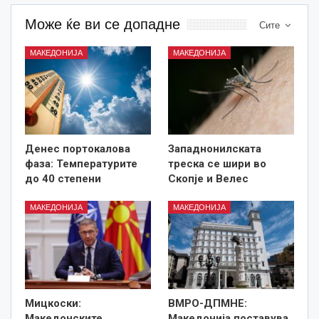
Може ќе ви се допадне
Сите
МАКЕДОНИЈА
МАКЕДОНИЈА
Денес портокалова
Западнонилската
фаза: Температурите
треска се шири во
до 40 степени
Скопје и Велес
МАКЕДОНИЈА
МАКЕДОНИЈА
Мицкоски:
ВМРО-ДПМНЕ:
Македонските
Македонија поставува