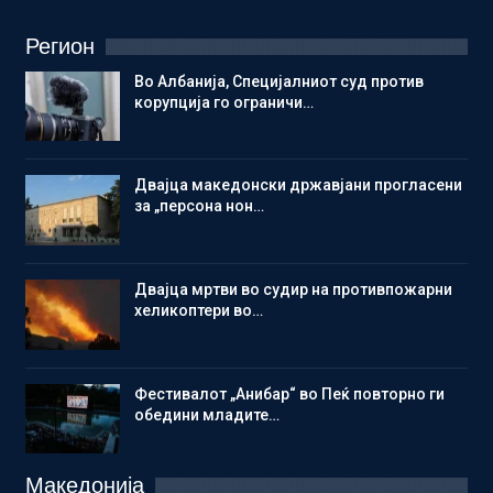
Регион
Во Албанија, Специјалниот суд против
корупција го ограничи…
Двајца македонски државјани прогласени
за „персона нон…
Двајца мртви во судир на противпожарни
хеликоптери во…
Фестивалот „Анибар“ во Пеќ повторно ги
обедини младите…
Македонија