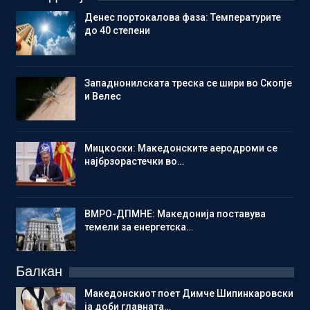
Денес портокалова фаза: Температурите
до 40 степени
Западнонилската треска се шири во Скопје
и Велес
Мицкоски: Македонските аеродроми се
најбрзорастечки во…
ВМРО-ДПМНЕ: Македонија поставува
темели за енергетска…
Балкан
Македонскиот поет Димче Шипинкаровски
ја доби главната…