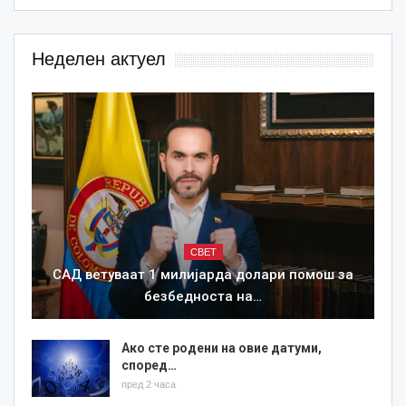
Неделен актуел
СВЕТ
САД ветуваат 1 милијарда долари помош за
безбедноста на…
Ако сте родени на овие датуми,
според…
пред 2 часа