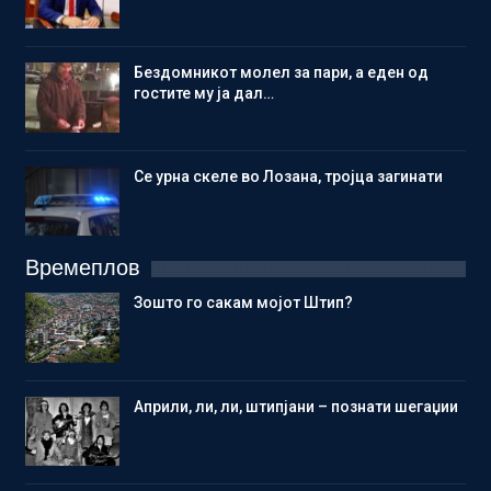
Бездомникот молел за пари, а еден од
гостите му ја дал…
Се урна скеле во Лозана, тројца загинати
Времеплов
Зошто го сакам мојот Штип?
Aприли, ли, ли, штипјани – познати шегаџии