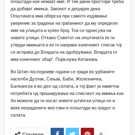
плоштади кои немаат име. И тие јавни простори треба
да добијат имиња. Законот е дециден дека
Општината има обврска при самото издавање
уверение за градење на граѓанинот да му определи
име на улицата и куќен број. Тоа се однесува на
новите улици. Откако Советот на општината ќе ги
утврди имињата и ќе го направи конечниот список тој
се испраќа до Владата на одобрување. Владата го
има конечниот збор“. Појаснува Китанова.
Во Штип последниве години се гради во урбаните
населби Дузлак, Сењак, Баби, Железничка,
Балканска и во дел од селата, а тој факт ја наметна
потребата од проширување на списокот на имиња кои
би можеле да ги носат новите штипски улици но и
веќе изградените мостови и плоштади во градот и
селата.
Сподели