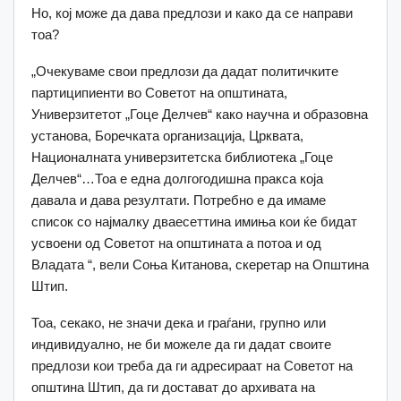
Но, кој може да дава предлози и како да се направи
тоа?
„Очекуваме свои предлози да дадат политичките
партиципиенти во Советот на општината,
Универзитетот „Гоце Делчев“ како научна и образовна
установа, Боречката организација, Црквата,
Националната универзитетска библиотека „Гоце
Делчев“…Тоа е една долгогодишна пракса која
давала и дава резултати. Потребно е да имаме
список со најмалку дваесеттина имиња кои ќе бидат
усвоени од Советот на општината а потоа и од
Владата “, вели Соња Китанова, скеретар на Општина
Штип.
Тоа, секако, не значи дека и граѓани, групно или
индивидуално, не би можеле да ги дадат своите
предлози кои треба да ги адресираат на Советот на
општина Штип, да ги достават до архивата на