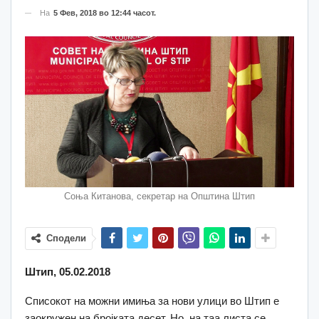
На
5 Фев, 2018 во 12:44 часот.
Соња Китанова, секретар на Општина Штип
Сподели
Штип, 05.02.2018
Списокот на можни имиња за нови улици во Штип е
заокружен на бројката десет. Но, на таа листа се