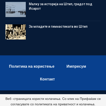
Малку за историја на Штип, градот под
Исарот
Зa младите и гимнастиката во Штип
Политика на користење
Импресум
Контакт
Веб -страницата користи колачиња. Со клик на Прифаќам се
© 2026 - Istok Press. All Rights Reserved.
согласувате со политиката на приватност и колачиња.
Развиено и хостирано од