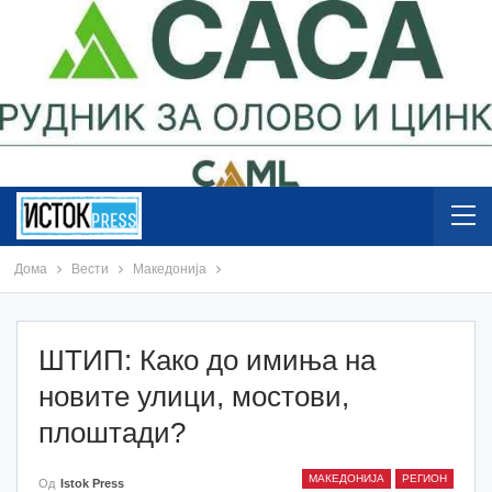
Дома
Вести
Македонија
ШТИП: Како до имиња на
новите улици, мостови,
плоштади?
МАКЕДОНИЈА
РЕГИОН
Од
Istok Press