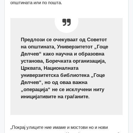
општината или по пошта.
Предлози се очекуваат од Советот
на општината, Универзитетот „Гоце
Делчев“ како научна и образовна
установа, Боречката организација,
Црквата, Националната
универзитетска библиотека „Гоце
Делчев“, но од оваа важна
„операција“ не се исклучени ниту
иницијативите на граѓаните.
„Покрај улиците ние имаме и мостови но и нови