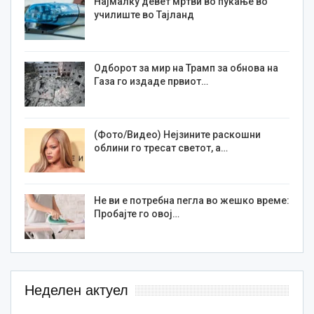
Најмалку девет мртви во пукање во
училиште во Тајланд
Одборот за мир на Трамп за обнова на
Газа го издаде првиот…
(Фото/Видео) Нејзините раскошни
облини го тресат светот, а…
Не ви е потребна пегла во жешко време:
Пробајте го овој…
Неделен актуел