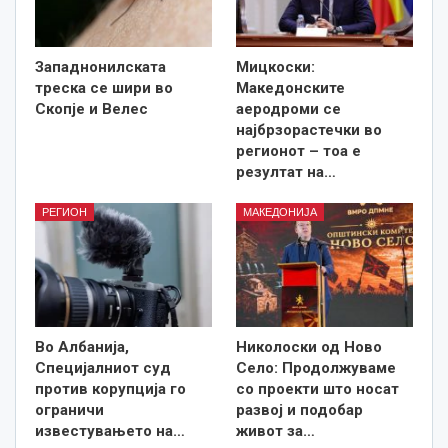
Западнонилската
Мицкоски:
треска се шири во
Македонските
Скопје и Велес
аеродроми се
најбрзорастечки во
регионот – тоа е
резултат на…
РЕГИОН
МАКЕДОНИЈА
Во Албанија,
Николоски од Ново
Специјалниот суд
Село: Продолжуваме
против корупција го
со проекти што носат
ограничи
развој и подобар
известувањето на…
живот за…