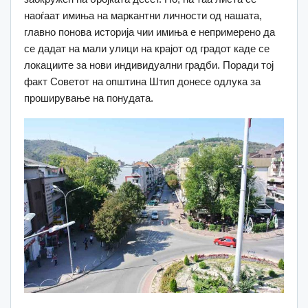
наоѓаат имиња на маркантни личности од нашата,
главно понова историја чии имиња е непримерено да
се дадат на мали улици на крајот од градот каде се
локациите за нови индивидуални градби. Поради тој
факт Советот на општина Штип донесе одлука за
проширување на понудата.