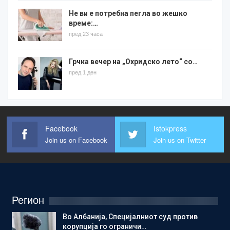
Не ви е потребна пегла во жешко
време:…
пред 23 часа
Грчка вечер на „Охридско лето“ со…
пред 1 ден
Facebook
Istokpress
Join us on Facebook
Join us on Twitter
Регион
Во Албанија, Специјалниот суд против
корупција го ограничи…