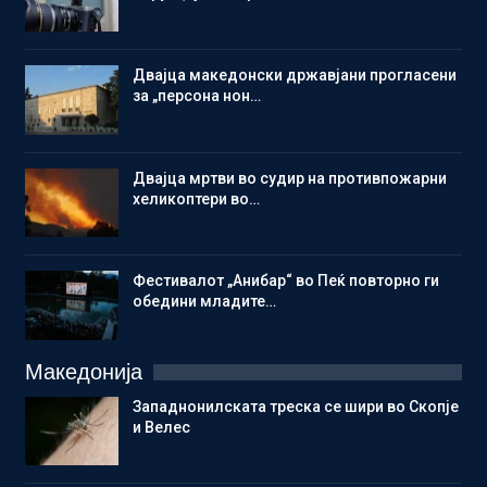
Двајца македонски државјани прогласени
за „персона нон…
Двајца мртви во судир на противпожарни
хеликоптери во…
Фестивалот „Анибар“ во Пеќ повторно ги
обедини младите…
Македонија
Западнонилската треска се шири во Скопје
и Велес