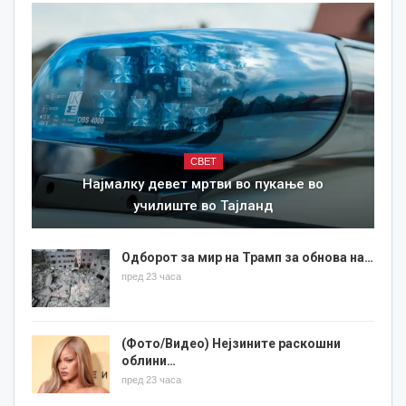
СВЕТ
Најмалку девет мртви во пукање во
училиште во Тајланд
Одборот за мир на Трамп за обнова на…
пред 23 часа
(Фото/Видео) Нејзините раскошни
облини…
пред 23 часа