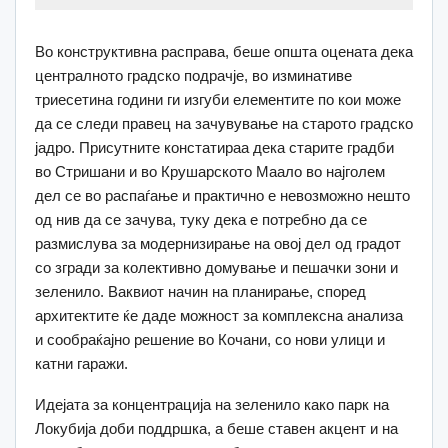
Во конструктивна расправа, беше општа оцената дека
централното градско подрачје, во изминативе
триесетина години ги изгуби елементите по кои може
да се следи правец на зачувување на старото градско
јадро. Присутните констатираа дека старите градби
во Стришани и во Крушарското Маало во најголем
дел се во распаѓање и практично е невозможно нешто
од нив да се зачува, туку дека е потребно да се
размислува за модернизирање на овој дел од градот
со згради за колективно домување и пешачки зони и
зеленило. Ваквиот начин на планирање, според
архитектите ќе даде можност за комплексна анализа
и сообраќајно решение во Кочани, со нови улици и
катни гаражи.
Идејата за концентрација на зеленило како парк на
Локубија доби поддршка, а беше ставен акцент и на