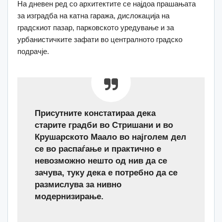
На дневен ред со архитектите се најдоа прашањата
за изградба на катна гаража, дислокација на
градскиот пазар, парковското уредување и за
урбанистичките зафати во централното градско
подрачје.
Присутните констатираа дека
старите градби во Стришани и во
Крушарското Маало во најголем дел
се во распаѓање и практично е
невозможно нешто од нив да се
зачува, туку дека е потребно да се
размислува за нивно
модернизирање.