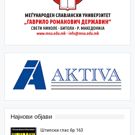
Најнови објави
Штипски глас бр.163