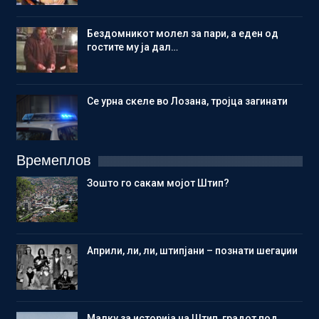
Бездомникот молел за пари, а еден од
гостите му ја дал…
Се урна скеле во Лозана, тројца загинати
Времеплов
Зошто го сакам мојот Штип?
Aприли, ли, ли, штипјани – познати шегаџии
Малку за историја на Штип, градот под