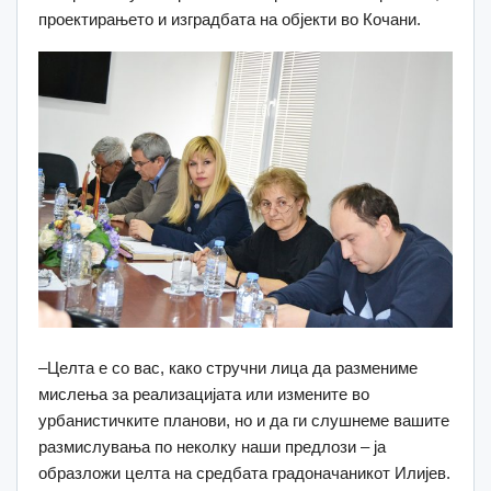
проектирањето и изградбата на објекти во Кочани.
–Целта е со вас, како стручни лица да размениме
мислења за реализацијата или измените во
урбанистичките планови, но и да ги слушнеме вашите
размислувања по неколку наши предлози – ја
образложи целта на средбата градоначаникот Илијев.