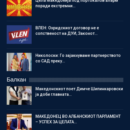
Цела Македонија под портокалов аларм
поради екстремни…
ВЛЕН: Охридскиот договор не е
сопственост на ДУИ, Законот…
Николоски: Го зајакнуваме партнерството
со САД преку…
Балкан
Македонскиот поет Димче Шипинкаровски
ја доби главната…
МАКЕДОНЕЦ ВО АЛБАНСКИОТ ПАРЛАМЕНТ
– УСПЕХ ЗА ЦЕЛАТА…