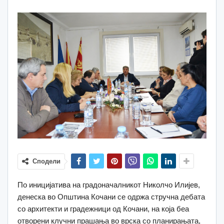
Сподели
По иницијатива на градоначалникот Николчо Илијев,
денеска во Општина Кочани се одржа стручна дебата
со архитекти и градежници од Кочани, на која беа
отворени клучни прашања во врска со планирањата,