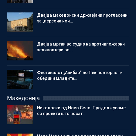
Двајца македонски државјани прогласени
за „персона нон…
Двајца мртви во судир на противпожарни
хеликоптери во…
Фестивалот „Анибар“ во Пеќ повторно ги
обедини младите…
Македонија
Николоски од Ново Село: Продолжуваме
со проекти што носат…