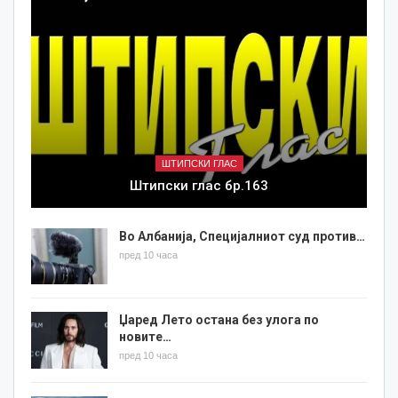
ШТИПСКИ ГЛАС
Штипски глас бр.163
Во Албанија, Специјалниот суд против…
пред 10 часа
Џаред Лето остана без улога по
новите…
пред 10 часа