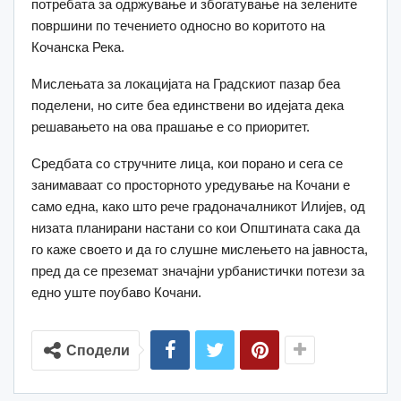
потребата за одржување и збогатување на зелените
површини по течението односно во коритото на
Кочанска Река.
Мислењата за локацијата на Градскиот пазар беа
поделени, но сите беа единствени во идејата дека
решавањето на ова прашање е со приоритет.
Средбата со стручните лица, кои порано и сега се
занимаваат со просторното уредување на Кочани е
само една, како што рече градоначалникот Илијев, од
низата планирани настани со кои Општината сака да
го каже своето и да го слушне мислењето на јавноста,
пред да се преземат значајни урбанистички потези за
едно уште поубаво Кочани.
Сподели