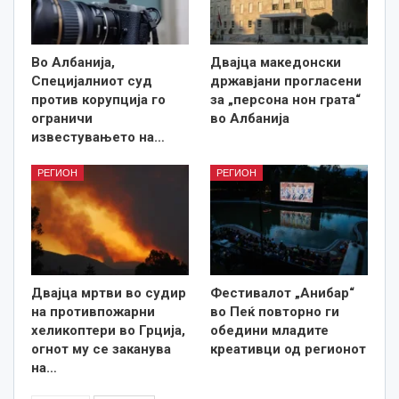
Во Албанија,
Двајца македонски
Специјалниот суд
државјани прогласени
против корупција го
за „персона нон грата“
ограничи
во Албанија
известувањето на…
РЕГИОН
РЕГИОН
Двајца мртви во судир
Фестивалот „Анибар“
на противпожарни
во Пеќ повторно ги
хеликоптери во Грција,
обедини младите
огнот му се заканува
креативци од регионот
на…