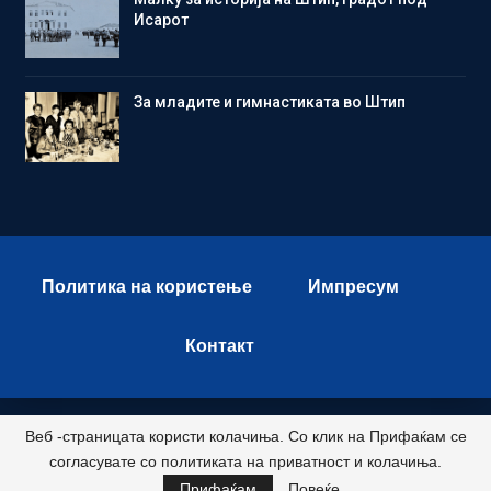
Исарот
Зa младите и гимнастиката во Штип
Политика на користење
Импресум
Контакт
Веб -страницата користи колачиња. Со клик на Прифаќам се
© 2026 - Istok Press. All Rights Reserved.
согласувате со политиката на приватност и колачиња.
Развиено и хостирано од
Прифаќам
Повеќе