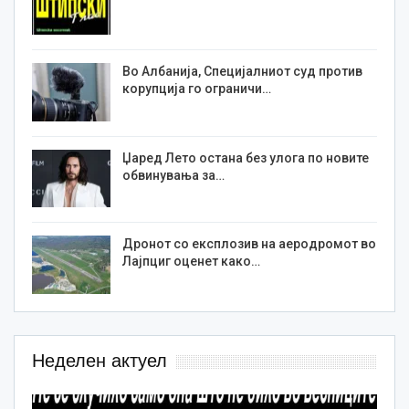
Во Албанија, Специјалниот суд против
корупција го ограничи…
Џаред Лето остана без улога по новите
обвинувања за…
Дронот со експлозив на аеродромот во
Лајпциг оценет како…
Неделен актуел