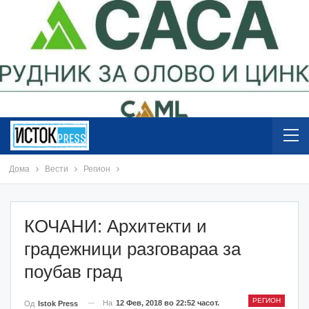
Дома
Вести
Регион
КОЧАНИ: Архитекти и
градежници разговараа за
поубав град
РЕГИОН
На
12 Фев, 2018 во 22:52 часот.
Од
Istok Press