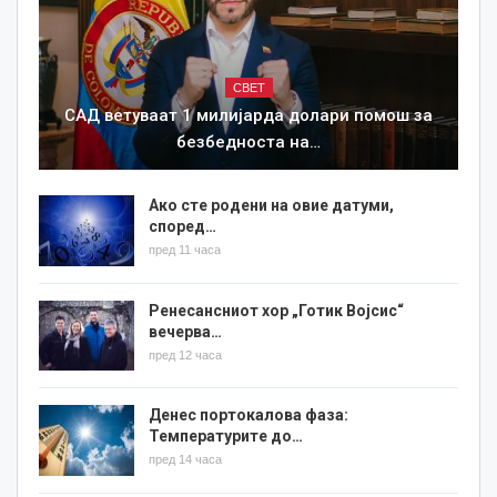
СВЕТ
САД ветуваат 1 милијарда долари помош за
безбедноста на…
Ако сте родени на овие датуми,
според…
пред 11 часа
Ренесансниот хор „Готик Војсис“
вечерва…
пред 12 часа
Денес портокалова фаза:
Температурите до…
пред 14 часа