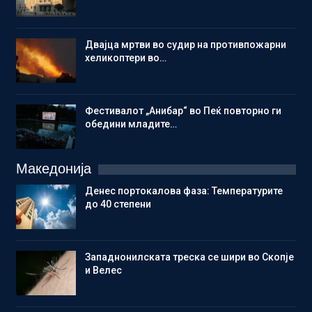
Двајца мртви во судир на противпожарни
хеликоптери во…
Фестивалот „Анибар“ во Пеќ повторно ги
обедини младите…
Македонија
Денес портокалова фаза: Температурите
до 40 степени
Западнонилската треска се шири во Скопје
и Велес