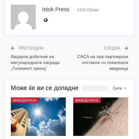
Istok Press
5429 Објави
ПРЕТХОДНА
СЛЕДНА
Кацаров добитник на
САСА на прв партнерски
меѓународната награда
состанок со локалната
„Големиот принц“
заедница
Може ќе ви се допадне
Сите
МАКЕДОНИЈА
МАКЕДОНИЈА