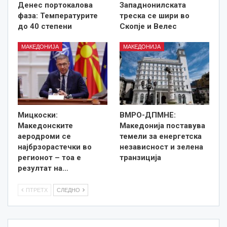
Денес портокалова
Западнонилската
фаза: Температурите
треска се шири во
до 40 степени
Скопје и Велес
МАКЕДОНИЈА
МАКЕДОНИЈА
Мицкоски:
ВМРО-ДПМНЕ:
Македонските
Македонија поставува
аеродроми се
темели за енергетска
најбрзорастечки во
независност и зелена
регионот – тоа е
транзиција
резултат на…
ПТРЕТХ
СЛЕДНО