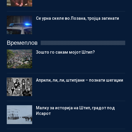
Се урна скеле во Лозана, тројца загинати
Времеплов
Зошто го сакам мојот Штип?
Aприли, ли, ли, штипјани – познати шегаџии
Малку за историја на Штип, градот под
Исарот