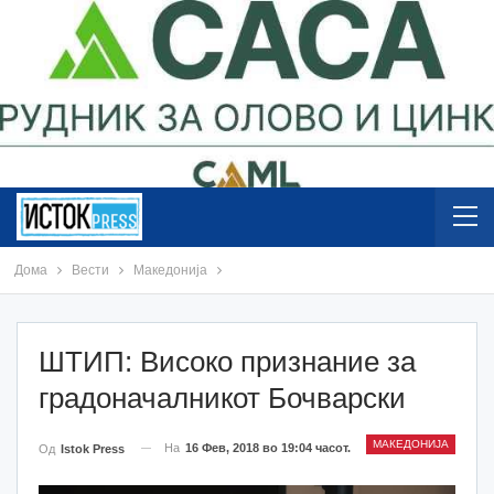
Дома
Вести
Македонија
ШТИП: Високо признание за
градоначалникот Бочварски
МАКЕДОНИЈА
На
16 Фев, 2018 во 19:04 часот.
Од
Istok Press