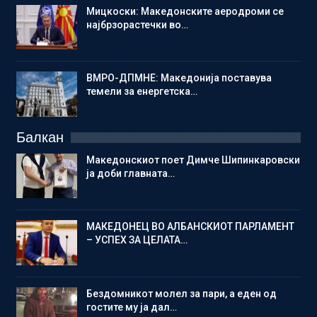
Мицкоски: Македонските аеродроми се
најбрзорастечки во…
ВМРО-ДПМНЕ: Македонија поставува
темели за енергетска…
Балкан
Македонскиот поет Димче Шипинкаровски
ја доби главната…
МАКЕДОНЕЦ ВО АЛБАНСКИОТ ПАРЛАМЕНТ
– УСПЕХ ЗА ЦЕЛАТА…
Бездомникот молел за пари, а еден од
гостите му ја дал…