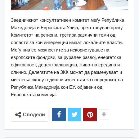
Заедничкиот консултативен комитет меѓу Република
Македонија и Европската Унија, претставуван преку
Комитетот на региони, третира различни теми од
области за кои ингеренции имаат локалните власти.
Меѓу нив се можностите за искористување на
европските фондови, за рурален развој, енергетска
ефикасност, децентрализација, животна средина и
слично. Делегатите на ЗКК можат да разменуваат и
мислења околу годишни извештаи за напредокот на
Република Македонија кон ЕУ, објавени од
Европската комисија.
Сподели