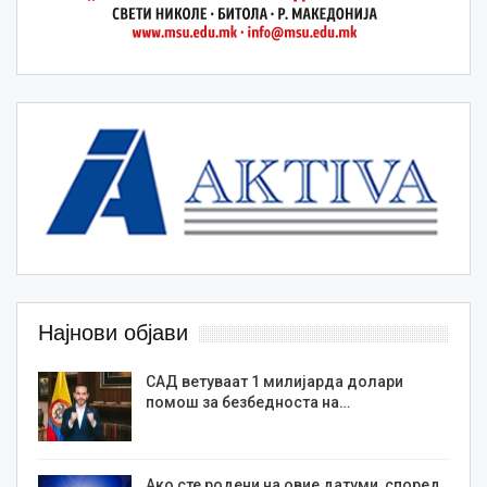
Најнови објави
САД ветуваат 1 милијарда долари
помош за безбедноста на…
Ако сте родени на овие датуми, според