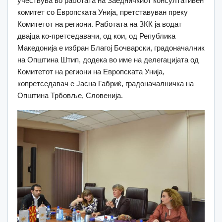
учествува во работата на Заедничкиот консултативен
комитет со Европската Унија, претставуван преку
Комитетот на региони. Работата на ЗКК ја водат
двајца ко-претседавачи, од кои, од Република
Македонија е избран Благој Бочварски, градоначалник
на Општина Штип, додека во име на делегацијата од
Комитетот на региони на Европската Унија,
копретседавач е Јасна Габриќ, градоначалничка на
Општина Трбовље, Словенија.