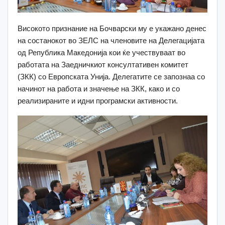
Високото признание на Бочварски му е укажано денес
на состанокот во ЗЕЛС на членовите на Делегацијата
од Република Македонија кои ќе учествуваат во
работата на Зaедничкиот консултативен комитет
(ЗКК) со Европската Унија. Делегатите се запознаа со
начинот на работа и значење на ЗКК, како и со
реализираните и идни програмски активности.