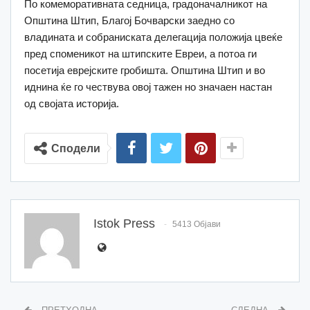
По комеморативната седница, градоначалникот на
Општина Штип, Благој Бочварски заедно со
владината и собраниската делегација положија цвеќе
пред споменикот на штипските Евреи, а потоа ги
посетија еврејските гробишта. Општина Штип и во
иднина ќе го чествува овој тажен но значаен настан
од својата историја.
Сподели
Istok Press
5413 Објави