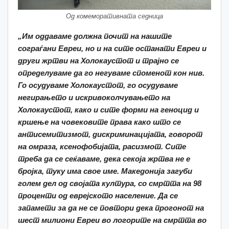
Од комеморативната седница
„Им оддаваме должна почит на нашите
сограѓани Евреи, но и на сите останати Евреи и
други жртви на Холокаустот и трајно се
определуваме да го негуваме споменот кон нив.
Го осудуваме Холокаустот, го осудуваме
негирањето и искривоколчувањето на
Холокаустот, како и сите форми на геноци
д
и
кршење на човековите права како што се
антисемитизмот, дискриминацијата, говорот
на омраза, ксенофобијата, расизмот. Сите
треба да се сеќаваме, дека секоја жртва не е
бројка, туку има свое име. Македонија загуби
голем дел од својата култура, со смртта на 98
проценти од еврејското население. Да се
запамети за да не се повтори дека прогонот на
шест милиони Евреи во логорите на смртта во