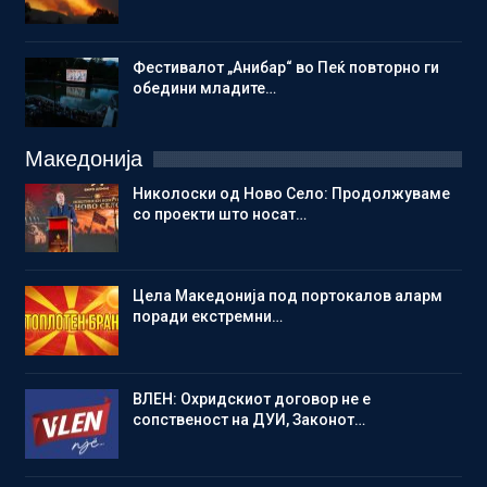
Фестивалот „Анибар“ во Пеќ повторно ги
обедини младите…
Македонија
Николоски од Ново Село: Продолжуваме
со проекти што носат…
Цела Македонија под портокалов аларм
поради екстремни…
ВЛЕН: Охридскиот договор не е
сопственост на ДУИ, Законот…