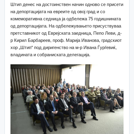
Штип денес на достоинствен начин одново се присети
на депортацијата на евреите од овој град и со
комеморативна седница ја одбележа 75 годишнината
од депортацијата. На одбележувањето присуствуваа
претставникот од Еврејската заедница, Пепо Леви, д-
р Кирил Барбареев, проф. Марија Иванова, градскиот
хор „Штип“ под диригенство на м-р Ивана Ѓурѓевиќ,
владината и собраниската делегација.