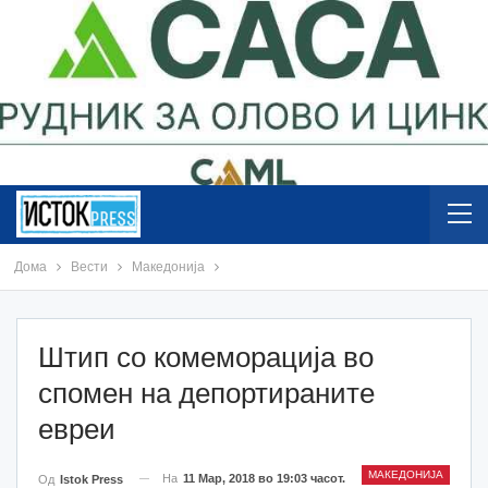
Дома
Вести
Македонија
Штип со комеморација во
спомен на депортираните
евреи
МАКЕДОНИЈА
На
11 Мар, 2018 во 19:03 часот.
Од
Istok Press