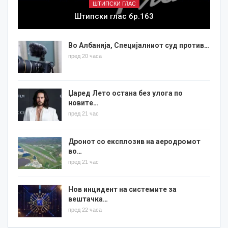
ШТИПСКИ ГЛАС
Штипски глас бр.163
Во Албанија, Специјалниот суд против…
пред 20 часа
Џаред Лето остана без улога по
новите…
пред 21 час
Дронот со експлозив на аеродромот
во…
пред 21 час
Нов инцидент на системите за
вештачка…
пред 22 часа