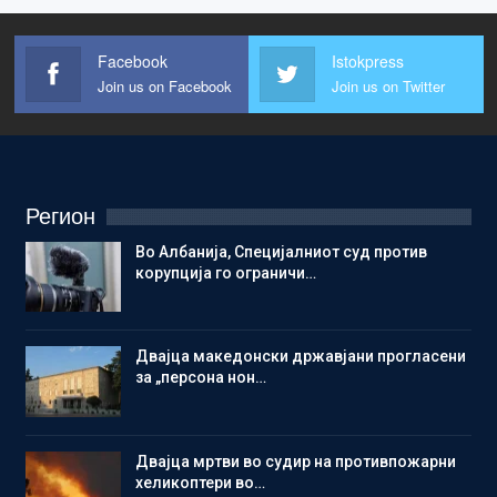
Facebook
Istokpress
Join us on Facebook
Join us on Twitter
Регион
Во Албанија, Специјалниот суд против
корупција го ограничи…
Двајца македонски државјани прогласени
за „персона нон…
Двајца мртви во судир на противпожарни
хеликоптери во…