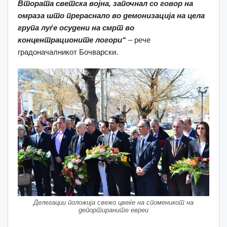
Втората светска војна, започнал со говор на
омраза што прераснало во демонизација на цела
група луѓе осудени на смрт во
концентрационите логори“
– рече
градоначалникот Бочварски.
Делегации положија свежо цвеќе на споменикот на
депортираните евреи