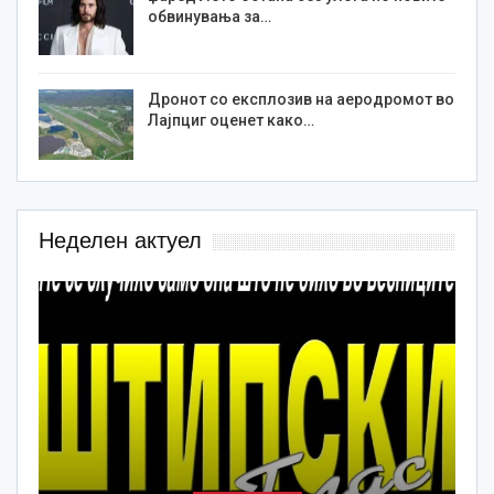
обвинувања за…
Дронот со експлозив на аеродромот во
Лајпциг оценет како…
Неделен актуел