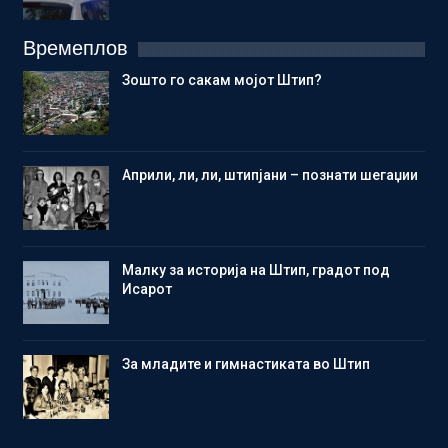
Времеплов
Зошто го сакам мојот Штип?
Aприли, ли, ли, штипјани – познати шегаџии
Малку за историја на Штип, градот под
Исарот
Зa младите и гимнастиката во Штип