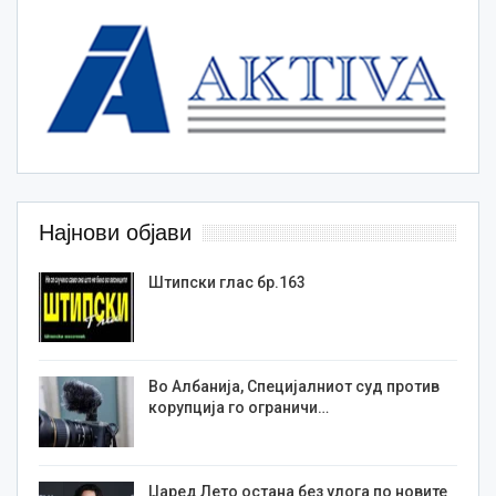
Најнови објави
Штипски глас бр.163
Во Албанија, Специјалниот суд против
корупција го ограничи…
Џаред Лето остана без улога по новите