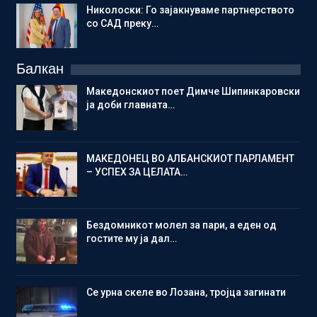
Николоски: Го зајакнуваме партнерството
со САД преку…
Балкан
Македонскиот поет Димче Шипинкаровски
ја доби главната…
МАКЕДОНЕЦ ВО АЛБАНСКИОТ ПАРЛАМЕНТ
– УСПЕХ ЗА ЦЕЛАТА…
Бездомникот молел за пари, а еден од
гостите му ја дал…
Се урна скеле во Лозана, тројца загинати