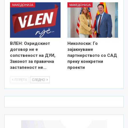
МАКЕДОНИЈА
МАКЕДОНИЈА
ВЛЕН: Охридскиот
Николоски: Го
договор не е
зајакнуваме
сопственост на ДУИ,
партнерството со САД
Законот за правична
преку конкретни
застапеност не…
проекти
ПТРЕТХ
СЛЕДНО