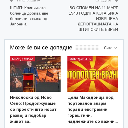
ПРЕТХОДНА
СЛЕДНА
ШТИП: Клиничката
ВО СПОМЕН НА 11 МАРТ
болница добива две
1943 ГОДИНА КОГА БИЛА
болнички возила од
ИЗВРШЕНА
Јапонија
ДЕПОРТАЦИЈАТА НА
ШТИПСКИТЕ ЕВРЕИ
Може ќе ви се допадне
Сите
МАКЕДОНИЈА
МАКЕДОНИЈА
Николоски од Ново
Цела Македонија под
Село: Продолжуваме
портокалов аларм
со проекти што носат
поради екстремни
развој и подобар
горештини,
живот за…
надлежните со важни…