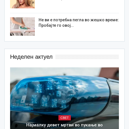
Не ви е потребна пегла во жешко време:
Пробајте го овој…
Неделен актуел
СВЕТ
Најмалку девет мртви во пукање во