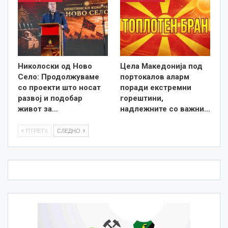
Николоски од Ново
Цела Македонија под
Село: Продолжуваме
портокалов аларм
со проекти што носат
поради екстремни
развој и подобар
горештини,
живот за…
надлежните со важни…
ПТРЕТХ
СЛЕДНО