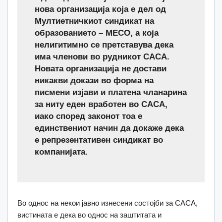
нова организација која е дел од
Мултиетничкиот синдикат на
образованието – МЕСО, а која
нелигитимно се претставува дека
има членови во рудникот САСА.
Новата организација не достави
никакви докази во форма на
писмени изјави и платена чланарина
за ниту еден вработен во САСА,
иако според законот тоа е
единствениот начин да докаже дека
е репрезентативен синдикат во
компанијата.
Во однос на некои јавно изнесени состојби за САСА,
вистината е дека во однос на заштитата и