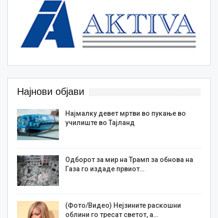
Најнови објави
Најмалку девет мртви во пукање во
училиште во Тајланд
Одборот за мир на Трамп за обнова на
Газа го издаде првиот…
(Фото/Видео) Нејзините раскошни
облини го тресат светот, а…