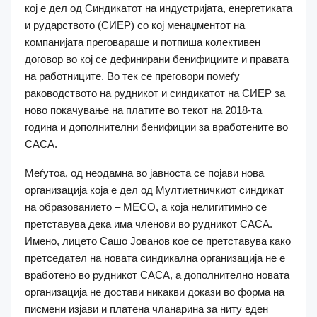
кој е дел од Синдикатот на индустријата, енергетиката
и рударството (СИЕР) со кој менаџментот на
компанијата преговараше и потпиша колективен
договор во кој се дефинирани бенифициите и правата
на работниците. Во тек се преговори помеѓу
раководството на рудникот и синдикатот на СИЕР за
ново покачување на платите во текот на 2018-та
година и дополнителни бенифиции за вработените во
САСА.
Меѓутоа, од неодамна во јавноста се појави нова
организација која е дел од Мултиетничкиот синдикат
на образованието – МЕСО, а која нелигитимно се
претставува дека има членови во рудникот САСА.
Имено, лицето Сашо Јованов кое се претставува како
претседател на новата синдикална организација не е
вработено во рудникот САСА, а дополнително новата
организација не достави никакви докази во форма на
писмени изјави и платена чланарина за ниту еден