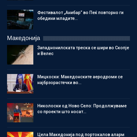
Фестивалот „Анибар“ во Пеќ повторно ги
обедини младите…
Македонија
Западнонилската треска се шири во Скопје
и Велес
Мицкоски: Македонските аеродроми се
најбрзорастечки во…
Николоски од Ново Село: Продолжуваме
со проекти што носат…
Цела Македонија под портокалов аларм