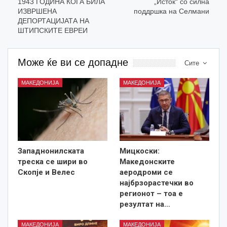
1943 ГОДИНА КОГА БИЛА
„Исток“ со силна
ИЗВРШЕНА
поддршка на Селмани
ДЕПОРТАЦИЈАТА НА
ШТИПСКИТЕ ЕВРЕИ
Може ќе ви се допадне
Сите
МАКЕДОНИЈА
МАКЕДОНИЈА
Западнонилската
Мицкоски:
треска се шири во
Македонските
Скопје и Велес
аеродроми се
најбрзорастечки во
регионот – тоа е
резултат на…
МАКЕДОНИЈА
МАКЕДОНИЈА