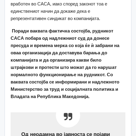
вработен во САСА, иако според законот тоа е
единствениот начин да докаже дека е
репрезентативен синдикат во компанијата.
Поради ваквата фактичка состојба, рудникот
САСА побара од надлежниот суд да донесе
пресуда и времена мерка со која ќе
ѝ забрани на
оваа организација да доставува барања до
компанијата и да организира какви било
штрајкови и протести што можат да го нарушат
нормалното функционирање на рудникот. Со
ваквата состојба се информирани и надлежното
Министерство за труд и социјалната политика и
Владата на Република Македонија.
Од неодамна во јавноста се појави