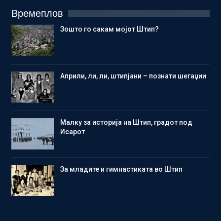
Времеплов
Зошто го сакам мојот Штип?
Aприли, ли, ли, штипјани – познати шегаџии
Малку за историја на Штип, градот под
Исарот
Зa младите и гимнастиката во Штип