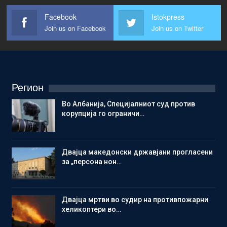
Facebook
Istokpress
Join us on Facebook
Join us on Twitter
Регион
Во Албанија, Специјалниот суд против
корупција го ограничи…
Двајца македонски државјани прогласени
за „персона нон…
Двајца мртви во судир на противпожарни
хеликоптери во…