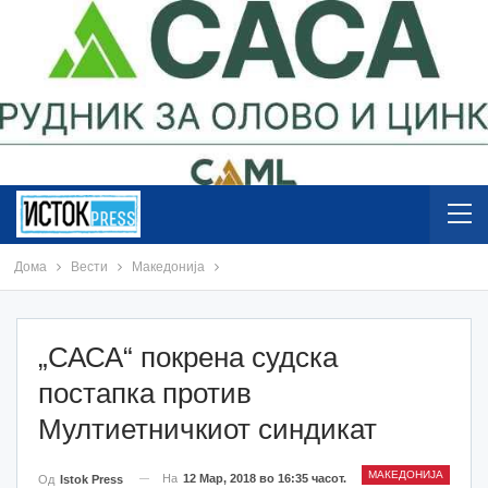
Дома
Вести
Македонија
„САСА“ покрена судска
постапка против
Мултиетничкиот синдикат
МАКЕДОНИЈА
На
12 Мар, 2018 во 16:35 часот.
Од
Istok Press