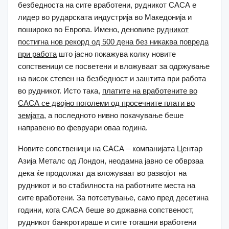
безбедноста на сите вработени, рудникот САСА е
лидер во рударската индустрија во Македонија и
пошироко во Европа. Имено, деновиве
рудникот
постигна нов рекорд од 500 дена без никаква повреда
при работа
што јасно покажува колку новите
сопственици се посветени и вложуваат за одржување
на висок степен на безбедност и заштита при работа
во рудникот. Исто така,
платите на вработените во
САСА се двојно поголеми од просечните плати во
земјата
, а последното нивно покачување беше
направено во февруари оваа година.
Новите сопственици на САСА – компанијата Центар
Азија Металс од Лондон, неодамна јавно се обврзаа
дека ќе продолжат да вложуваат во развојот на
рудникот и во стабилноста на работните места на
сите вработени. За потсетување, само пред десетина
години, кога САСА беше во државна сопственост,
рудникот банкротираше и сите тогашни вработени