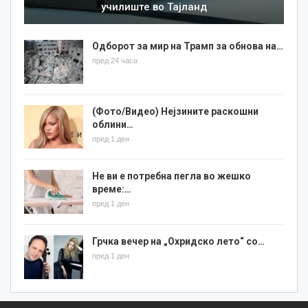
училиште во Тајланд
Одборот за мир на Трамп за обнова на…
пред 24 часа
(Фото/Видео) Нејзините раскошни
облини…
пред 1 ден
Не ви е потребна пегла во жешко
време:…
пред 1 ден
Грчка вечер на „Охридско лето“ со…
пред 1 ден