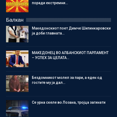
поради екстремни…
Балкан
Македонскиот поет Димче Шипинкаровски
ја доби главната…
МАКЕДОНЕЦ ВО АЛБАНСКИОТ ПАРЛАМЕНТ
– УСПЕХ ЗА ЦЕЛАТА…
Бездомникот молел за пари, а еден од
гостите му ја дал…
Се урна скеле во Лозана, тројца загинати