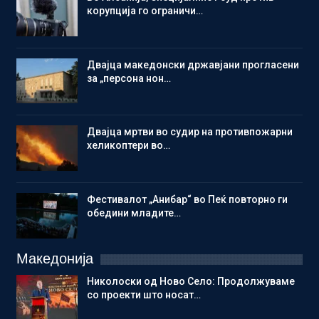
корупција го ограничи…
Двајца македонски државјани прогласени
за „персона нон…
Двајца мртви во судир на противпожарни
хеликоптери во…
Фестивалот „Анибар“ во Пеќ повторно ги
обедини младите…
Македонија
Николоски од Ново Село: Продолжуваме
со проекти што носат…