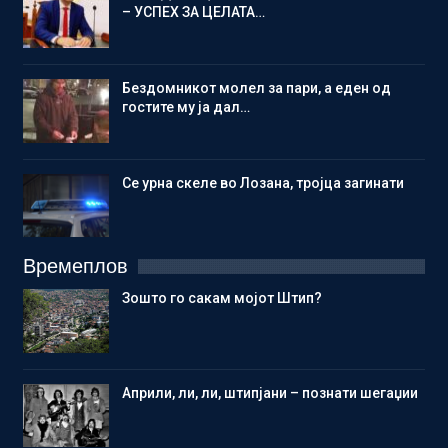
– УСПЕХ ЗА ЦЕЛАТА…
Бездомникот молел за пари, а еден од
гостите му ја дал…
Се урна скеле во Лозана, тројца загинати
Времеплов
Зошто го сакам мојот Штип?
Aприли, ли, ли, штипјани – познати шегаџии