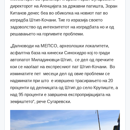
директорот на Агенцијата за државни патишта, Зоран
Китанов денес беа во обиколка на новиот пат во
изградба Штип-Кочани. Тие го изразија своето
задоволство од интензитетот на изградбата но и од
решавањето на горливите проблеми.
„Далноводи на МЕПСО, археолошки локалитети,
асфалтна база на кинески Синохидро кој го гради
автопатот Миладиновци-Штип, се дел од пречките
кои се наоѓаат на експресниот пат Штип-Кочани. Во
изминатите пет месеци дел од овие проблеми се
надминати при што е извршено трасирањето на 20
проценти од делницата од Штип до село Крупиште, а
над 95 проценти е завршена експропријацијата на
земјиштето“, рече Сугаревски.