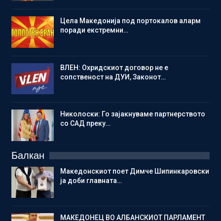
Цела Македонија под портокалов аларм
поради екстремни…
ВЛЕН: Охридскиот договор не е
сопственост на ДУИ, Законот…
Николоски: Го зајакнуваме партнерството
со САД преку…
Балкан
Македонскиот поет Димче Шипинкаровски
ја доби главната…
МАКЕДОНЕЦ ВО АЛБАНСКИОТ ПАРЛАМЕНТ