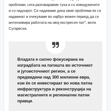
проблеми, сега разговаравме тука и со изведувачите
и со надзорот. Се надеваме дека овие проблеми ќе се
надминат и очекуваме во најбрз можен период да се
интензивира работата на овој експресен пат“, вели
Сугарески.
Владата е силно фокусирана на
изградбата на патишта во источниот
и југоисточниот регион, а се
предвидени над 300 милиони евра,
кои ќе се инвестираат во нова патна
инфраструктура и реконструција на
магистралните и регионални патни
правци
.