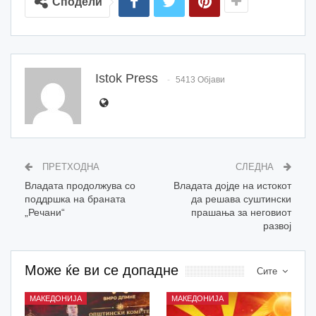
Сподели
Istok Press
5413 Објави
ПРЕТХОДНА
СЛЕДНА
Владата продолжува со
Владата дојде на истокот
поддршка на браната
да решава суштински
„Речани“
прашања за неговиот
развој
Може ќе ви се допадне
Сите
МАКЕДОНИЈА
МАКЕДОНИЈА