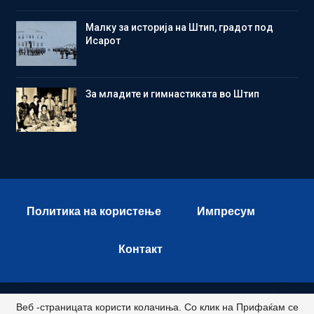
Малку за историја на Штип, градот под
Исарот
Зa младите и гимнастиката во Штип
Политика на користење
Импресум
Контакт
Веб -страницата користи колачиња. Со клик на Прифаќам се
© 2026 - Istok Press. All Rights Reserved.