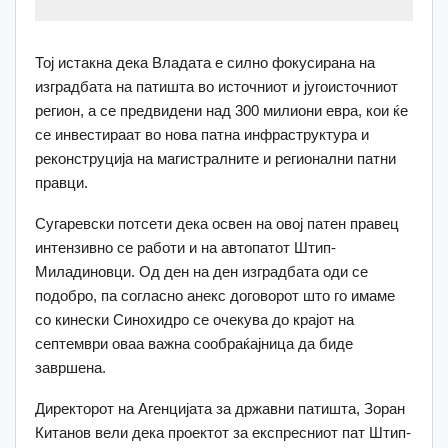
Тој истакна дека Владата е силно фокусирана на
изградбата на патишта во источниот и југоисточниот
регион, а се предвидени над 300 милиони евра, кои ќе
се инвестираат во нова патна инфраструктура и
реконструција на магистралните и регионални патни
правци.
Сугаревски потсети дека освен на овој патен правец
интензивно се работи и на автопатот Штип-
Миладиновци. Од ден на ден изградбата оди се
подобро, па согласно анекс договорот што го имаме
со кинески Синохидро се очекува до крајот на
септември оваа важна сообраќајница да биде
завршена.
Директорот на Агенцијата за државни патишта, Зоран
Китанов вели дека проектот за експресниот пат Штип-