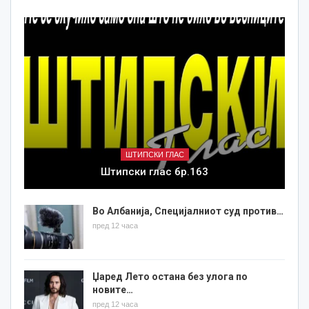
ШТИПСКИ ГЛАС
Штипски глас бр.163
Во Албанија, Специјалниот суд против…
пред 12 часа
Џаред Лето остана без улога по
новите…
пред 12 часа