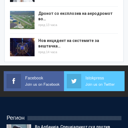
Дронот со експлозив на аеродромот
во…
пред 13 часа
Нов инцидент на системите за
вештачка…
пред 14 часа
Facebook
Istokpress
Join us on Facebook
Join us on Twitter
Регион
Во Албанија, Специјалниот суд против