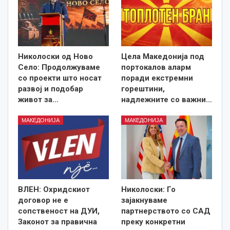
Николоски од Ново
Цела Македонија под
Село: Продолжуваме
портокалов аларм
со проекти што носат
поради екстремни
развој и подобар
горештини,
живот за…
надлежните со важни…
МАКЕДОНИЈА
МАКЕДОНИЈА
ВЛЕН: Охридскиот
Николоски: Го
договор не е
зајакнуваме
сопственост на ДУИ,
партнерството со САД
Законот за правична
преку конкретни