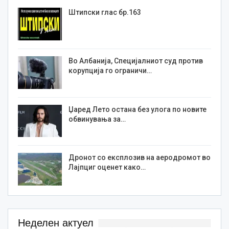
Штипски глас бр.163
Во Албанија, Специјалниот суд против
корупција го ограничи…
Џаред Лето остана без улога по новите
обвинувања за…
Дронот со експлозив на аеродромот во
Лајпциг оценет како…
Неделен актуел