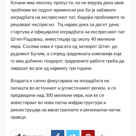
Кочани има неколку пропусти, но не верува дека овие
проблеми во подолг временски рок би ја забавиле
изградбата на експресниот пат, бидејќи проблемите ги
решаваат експресно. Тој најави дека за десет дена
стартува и официјално изградбата на експресниот пат
Штип-Радовиш, инвестиција од околу 40 милиони
евра. Сосема нова е трасата од затворот Штип до
рудникот Бучим, а според градежната компанија која
го има добиено тендерот, градежните работи треба да
завршат во рок од најмногу три години.
Владата е силно фокусирана на изградбата на
патишта во источниот и југоисточниот регион, а се
предвидени над 300 милиони евра, кои ќе се
инвестираат во нова патна инфраструктура и
реконструција на магистралните и регионални патни
правци.