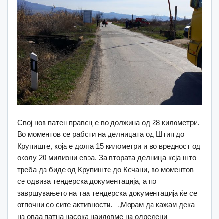
Овој нов патен правец е во должина од 28 километри.
Во моментов се работи на делницата од Штип до
Крупиште, која е долга 15 километри и во вредност од
околу 20 милиони евра. За втората делница која што
треба да биде од Крупиште до Кочани, во моментов
се одвива тендерска документација, а по
завршувањето на таа тендерска документација ќе се
отпочни со сите активности. –„Морам да кажам дека
на оваа патна насока наидовме на одредени