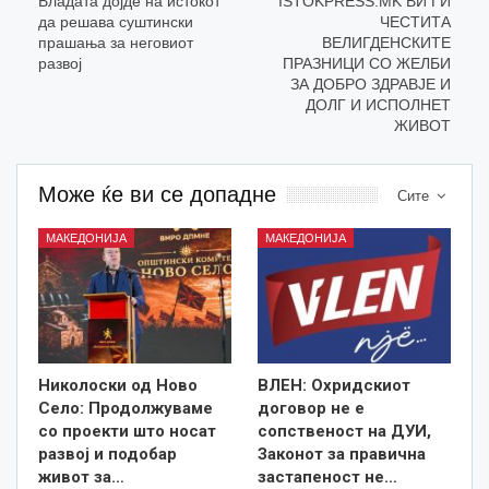
Владата дојде на истокот
ISTOKPRESS.MK ВИ ГИ
да решава суштински
ЧЕСТИТА
прашања за неговиот
ВЕЛИГДЕНСКИТЕ
развој
ПРАЗНИЦИ СО ЖЕЛБИ
ЗА ДОБРО ЗДРАВЈЕ И
ДОЛГ И ИСПОЛНЕТ
ЖИВОТ
Може ќе ви се допадне
Сите
МАКЕДОНИЈА
МАКЕДОНИЈА
Николоски од Ново
ВЛЕН: Охридскиот
Село: Продолжуваме
договор не е
со проекти што носат
сопственост на ДУИ,
развој и подобар
Законот за правична
живот за…
застапеност не…