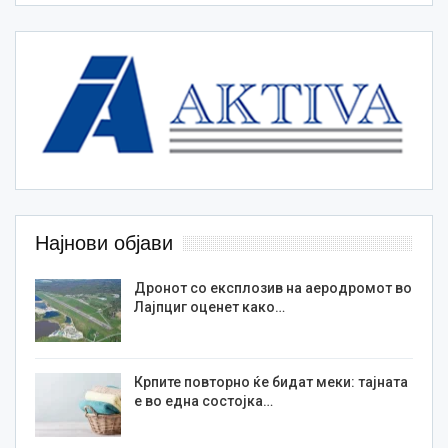
Најнови објави
Дронот со експлозив на аеродромот во
Лајпциг оценет како…
Крпите повторно ќе бидат меки: тајната
е во една состојка…