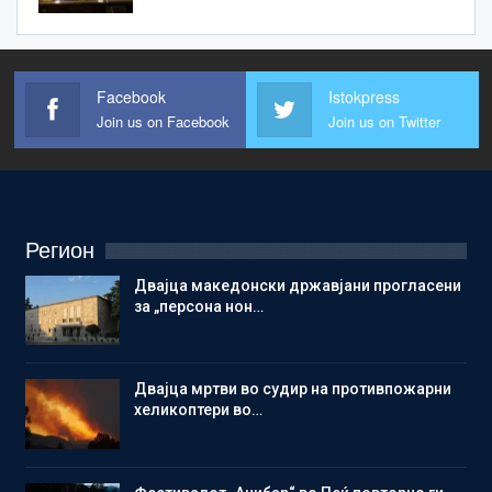
Facebook
Istokpress
Join us on Facebook
Join us on Twitter
Регион
Двајца македонски државјани прогласени
за „персона нон…
Двајца мртви во судир на противпожарни
хеликоптери во…