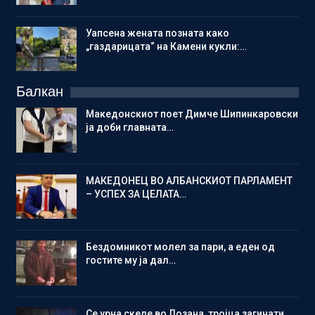
Уапсена жената позната како
„газдарицата“ на Камени кукли:…
Балкан
Македонскиот поет Димче Шипинкаровски
ја доби главната…
МАКЕДОНЕЦ ВО АЛБАНСКИОТ ПАРЛАМЕНТ
– УСПЕХ ЗА ЦЕЛАТА…
Бездомникот молел за пари, а еден од
гостите му ја дал…
Се урна скеле во Лозана, тројца загинати