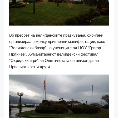
Во пресрет на велигденските празнувања, охригани
организираа неколку привлечни манифестации, како
“Велигденски базар” на учениците од ЦОУ “Григор
Прличев”, Хуманитарниот велигденски фестивал
“Охридски игри” на Општинската организација на
Црвениот крст и други.