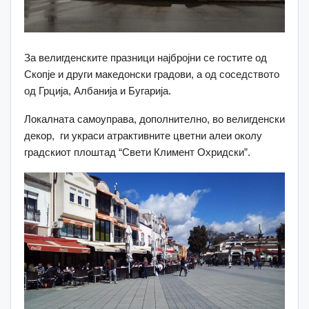
За велигденските празници најбројни се гостите од
Скопје и други македонски градови, а од соседството
од Грција, Албанија и Бугарија.
Локалната самоуправа, дополнително, во велигденски
декор, ги украси атрактивните цветни алеи околу
градскиот плоштад “Свети Климент Охридски”.