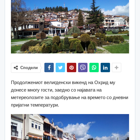
Сподели
Продолжениот велигденски викенд на Охрид му
донесе многу гости, заедно со најавата на
метереолозите за подобрување на времето со дневни
пријатни температури.