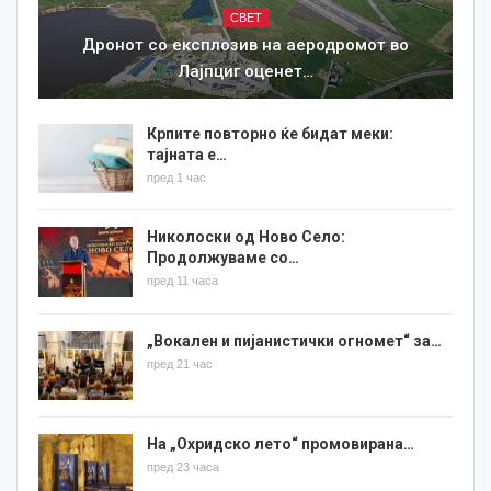
СВЕТ
Дронот со експлозив на аеродромот во
Лајпциг оценет…
Крпите повторно ќе бидат меки:
тајната е…
пред 1 час
Николоски од Ново Село:
Продолжуваме со…
пред 11 часа
„Вокален и пијанистички огномет“ за…
пред 21 час
На „Охридско лето“ промовирана…
пред 23 часа