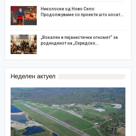
Николоски од Ново Село:
Продолжуваме со проекти што носат…
„Вокален и пијанистички огномет“ за
роденденот на „Охридско…
Неделен актуел