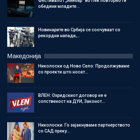
Фестивалот „Анибар“ во Пеќ повторно ги
обедини младите…
Новинарите во Србија се соочуваат со
рекордни напади,…
Македонија
Николоски од Ново Село: Продолжуваме
со проекти што носат…
ВЛЕН: Охридскиот договор не е
сопственост на ДУИ, Законот…
Николоски: Го зајакнуваме партнерството
со САД преку…