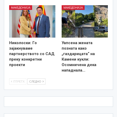
МАКЕДОНИЈА
МАКЕДОНИЈА
Николоски: Го
Уапсена жената
зајакнуваме
позната како
партнерството со САД
„газдарицата“ на
преку конкретни
Камени кукли:
проекти
Осомничена дека
нападнала…
ПТРЕТХ
СЛЕДНО