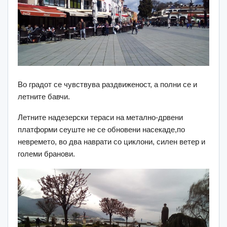
Во градот се чувствува раздвиженост, а полни се и
летните бавчи.
Летните надезерски тераси на метално-дрвени
платформи сеуште не се обновени насекаде,по
невремето, во два наврати со циклони, силен ветер и
големи бранови.