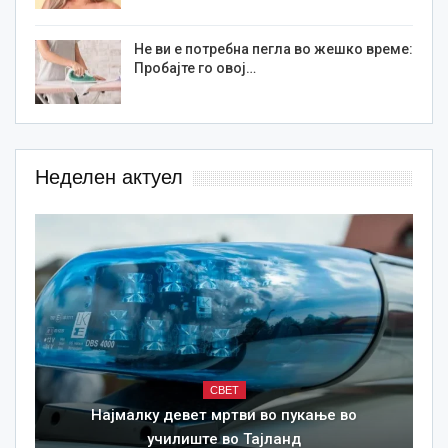
Не ви е потребна пегла во жешко време:
Пробајте го овој…
Неделен актуел
СВЕТ
Најмалку девет мртви во пукање во
училиште во Тајланд