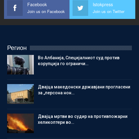
Facebook
Istokpress
Join us on Facebook
Join us on Twitter
Регион
Во Албанија, Специјалниот суд против
корупција го ограничи…
Двајца македонски државјани прогласени
за „персона нон…
Двајца мртви во судир на противпожарни
хеликоптери во…