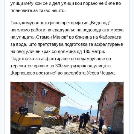
улици меѓу кои се и дел улици кои порано не биле во
плановите за такво нешто.
Така, комуналното јавно претпријатие „Водовод“
наголемо работи на средување на водоводната мрежа
на улицата „Стамен Манов“ во близина на Фабриката
за вода, што претставува подготовка за асфалтирање
на овој уличен крак со должина од 185 метри.
Подготовка за асфалтирање со порамнување на
теренот се врши и на 300 метри крак од улицата
„Карпошово востание“ во населбата Усова Чешма.