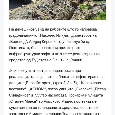
На денешниот увид на работите што го направија
градоначалникот Николчо Илијев, директорот на
„Водовод“, Андреј Киров и стручни служби од
Општината, беа соопштени претстојните
инфраструктурни зафати што ќе се реализираат со
средства од Буџетот на Општина Кочани.
„Како резултат на транспарентноста при
реализацијата на јавните набавки за асфалтирање на
улиците „Вера Которка“, (крак 2, 3 и 5), „Карпошово
востание“, „АСНОМ“, потоа улиците „Скопска“, „Петар
Синадинов“ и „555“во населбата Прокарка и улицата
„Стамен Манов“ во Ромското Маало постигната е
сума помала од планираните средства, со што се
заштедени 6 милиони денари.Тоа дава можност за