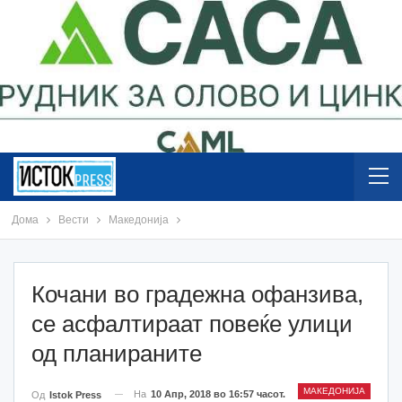
Дома
Вести
Македонија
Кочани во градежна офанзива,
се асфалтираат повеќе улици
од планираните
МАКЕДОНИЈА
На
10 Апр, 2018 во 16:57 часот.
Од
Istok Press