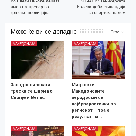
Во Свети Николе децата
КОЧАНИ: Тенисерката
имаа натпревар во
Колева доби стипендија
кршење ноеви јајца
за спортска надеж
Може ќе ви се допадне
Сите
МАКЕДОНИЈА
МАКЕДОНИЈА
Западнонилската
Мицкоски:
треска се шири во
Македонските
Скопје и Велес
аеродроми се
најбрзорастечки во
регионот – тоа е
резултат на…
МАКЕДОНИЈА
МАКЕДОНИЈА