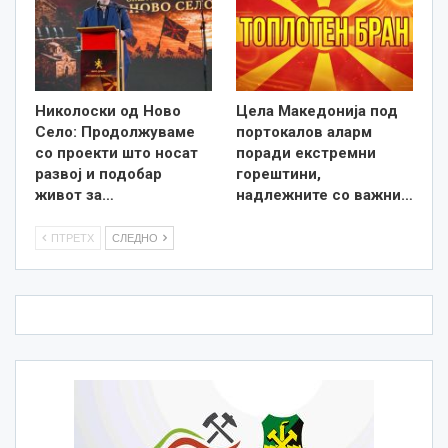
Николоски од Ново
Цела Македонија под
Село: Продолжуваме
портокалов аларм
со проекти што носат
поради екстремни
развој и подобар
горештини,
живот за…
надлежните со важни…
ПТРЕТХ
СЛЕДНО