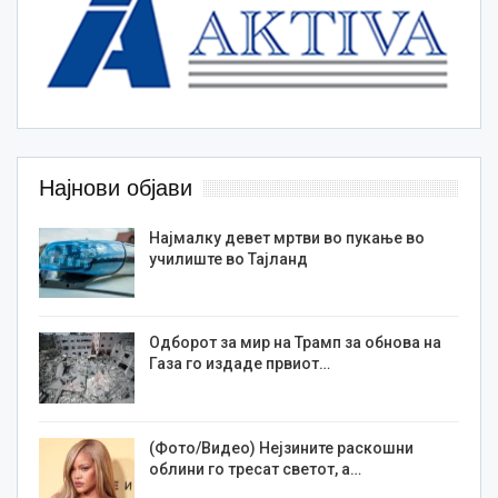
Најнови објави
Најмалку девет мртви во пукање во
училиште во Тајланд
Одборот за мир на Трамп за обнова на
Газа го издаде првиот…
(Фото/Видео) Нејзините раскошни
облини го тресат светот, а…