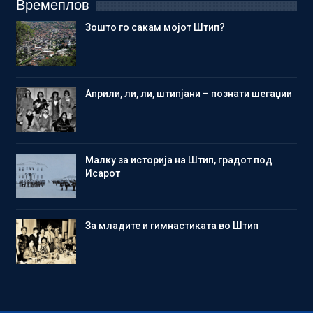
Времеплов
Зошто го сакам мојот Штип?
Aприли, ли, ли, штипјани – познати шегаџии
Малку за историја на Штип, градот под
Исарот
Зa младите и гимнастиката во Штип