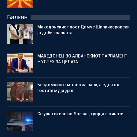
Балкан
Македонскиот поет Димче Шипинкаровски
ја доби главната…
МАКЕДОНЕЦ ВО АЛБАНСКИОТ ПАРЛАМЕНТ
– УСПЕХ ЗА ЦЕЛАТА…
Бездомникот молел за пари, а еден од
гостите му ја дал…
Се урна скеле во Лозана, тројца загинати