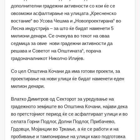
дополнителни градежни активности со кои ќе се
овозможи асфалтирање на улицата „Кресненско
востание“ во Усова Чешма и „Новопроектирана“ во
Лесна индустрија – за што ќе бидат наменети 5
милиони денари. Се очекува во текот на оваа
седмица за овие нови градежни активности да
решава и Советот на Општината“, порача
градоначалникот Николчо Илијев.
Со цел Општина Кочани да има готови проекти, за
проектирање на нови улици ќе бидат наменети еден
милион денари.
Влатко Димитров од Секторот за уредување на
градежното земјиште во Општина Кочани, најави дека
во претстојниот период ќе се асфалтираат улици и во
селата Горни Подлог, Долни Подлог, Прибачево,
Грдовци, Мојанции во Тркање, а ќе се работи и на
пробивање и тампонирање на улици како подготовка