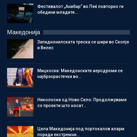
Фестивалот „Анибар“ во Пеќ повторно ги
обедини младите…
Македонија
Западнонилската треска се шири во Скопје
и Велес
Мицкоски: Македонските аеродроми се
најбрзорастечки во…
Николоски од Ново Село: Продолжуваме
со проекти што носат…
Цела Македонија под портокалов аларм
поради екстремни…