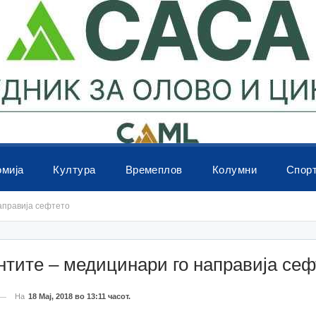
омија
Култура
Времеплов
Колумни
Спор
аправија сефтето
тите – медицинари го направија сеф
На
18 Мај, 2018 во 13:11 часот.