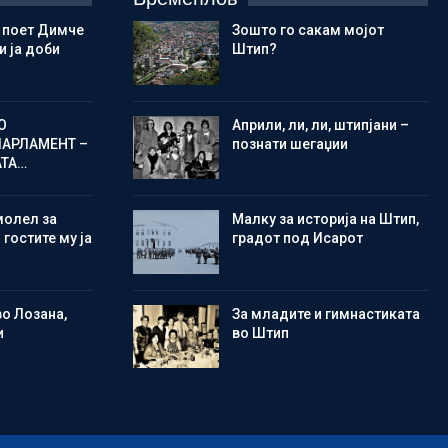
 поет Димче
Зошто го сакам мојот
 ја доби
Штип?
О
Aприли, ли, ли, штипјани –
ПАРЛАМЕНТ –
познати шегаџии
АТА…
молел за
Малку за историја на Штип,
 гостите му ја
градот под Исарот
во Лозана,
Зa младите и гимнастиката
и
во Штип