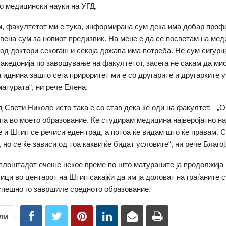
о медицински науки на УГД.
, факултетот ми е тука, информирана сум дека има добар проф
твена сум за новиот предизвик. На мене е да се посветам на ме
 од доктори секогаш и секоја држава има потреба. Не сум сигурн
акедонија по завршување на факултетот, засега не сакам да мис
 иднина зашто сега прироритет ми е со другарите и другарките у
атурата“, ни рече Елена.
од Свети Николе исто така е со став дека ќе оди на факултет. –„
па во моето образование. Ќе студирам медицина најверојатно н
 и Штип се речиси еден град, а потоа ќе видам што ќе правам. 
 но се ќе зависи од тоа какви ќе бидат условите“, ни рече Благој
плоштадот ечеше некое време по што матураните ја продолжија
ици во центарот на Штип сакајќи да им ја доловат на граѓаните с
спешно го завршиле средното образование.
ли