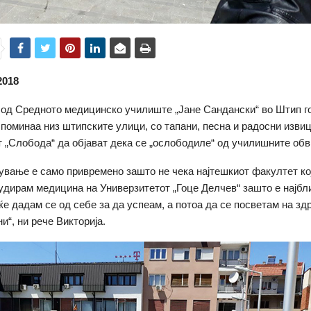
2018
од Средното медицинско училиште „Јане Сандански“ во Штип го
 поминаа низ штипските улици, со тапани, песна и радосни извиц
 „Слобода“ да објават дека се „ослободиле“ од училишните обв
ување е само привремено зашто не чека најтешкиот факултет ко
тудирам медицина на Универзитетот „Гоце Делчев“ зашто е најбл
ќе дадам се од себе за да успеам, а потоа да се посветам на здр
и“, ни рече Викторија.