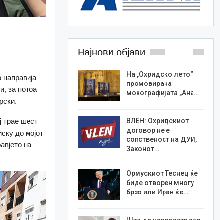
Најнови објави
На „Охридско лето“
 направија
промовирана
и, за потоа
монографијата „Ана…
рски.
ј трае шест
ВЛЕН: Охридскиот
договор не е
иску до мојот
сопственост на ДУИ,
авјето на
Законот…
Ормускиот Теснец ќе
биде отворен многу
брзо или Иран ќе…
Што да направите ако