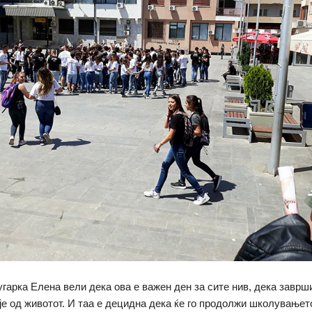
угарка Елена вели дека ова е важен ден за сите нив, дека заврш
је од животот. И таа е децидна дека ќе го продолжи школувањет