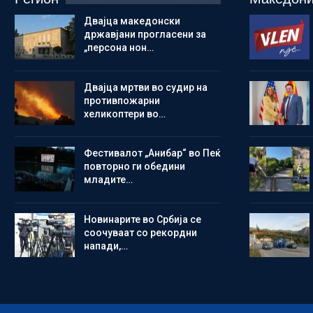
Двајца македонски
државјани прогласени за
„персона нон…
Двајца мртви во судир на
противпожарни
хеликоптери во…
Фестивалот „Анибар“ во Пеќ
повторно ги обедини
младите…
Новинарите во Србија се
соочуваат со рекордни
напади,…