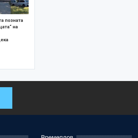
та позната
цата“ на
дека
Времеплов