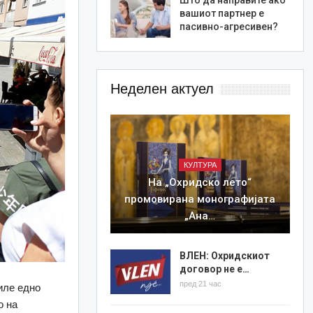
вашиот партнер е
пасивно-агресивен?
Неделен актуел
КУЛТУРА
На „Охридско лето“
промовирана монографијата
„Ана…
ВЛЕН: Охридскиот
договор не е…
пред 21 час
иле едно
о на