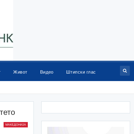
т
Живот
Видео
Штипски глас
тето
МАКЕДОНИЈА