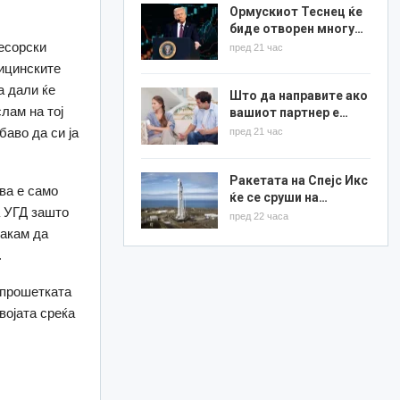
Ормускиот Теснец ќе
биде отворен многу…
есорски
пред 21 час
дицинските
а дали ќе
Што да направите ако
лам на тој
вашиот партнер е…
баво да си ја
пред 21 час
Ракетата на Спејс Икс
Ова е само
ќе се сруши на…
а УГД зашто
пред 22 часа
Сакам да
.
 прошетката
војата среќа