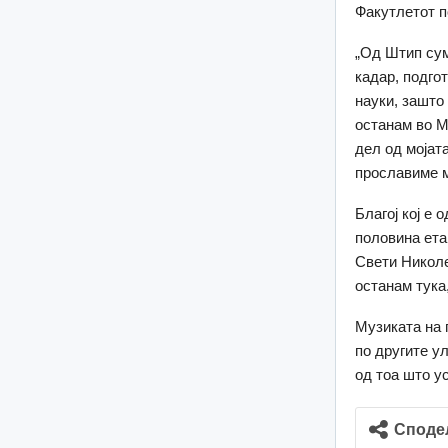
Факутлетот п
„Од Штип сум
кадар, подго
науки, зашто
останам во М
дел од мојата
прославиме м
Благој кој е 
половина ета
Свети Николе
останам тука,
Музиката на 
по другите ул
од тоа што у
Споде