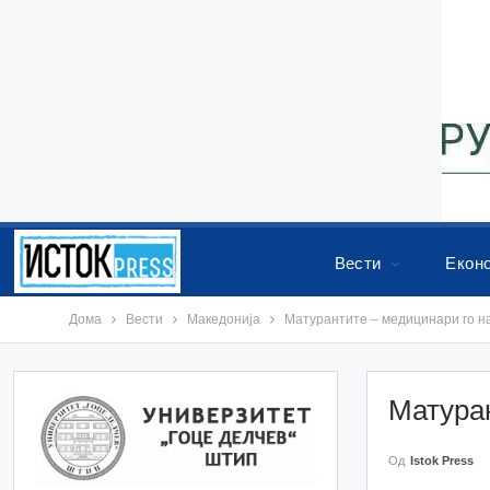
Вести
Екон
Дома
Вести
Македонија
Матурантите – медицинари го н
Матуран
Од
Istok Press