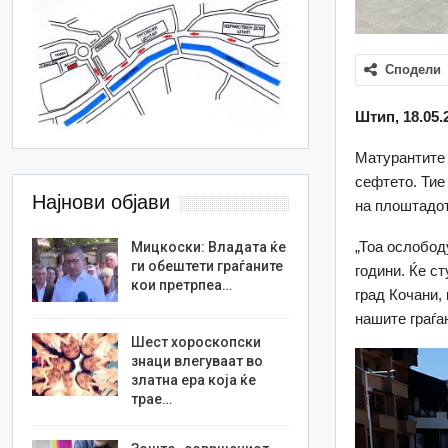
Сподели
Штип, 18.05.
Матурантите 
сефтето. Тие
Најнови објави
на плоштадот
„Тоа ослобод
Мицкоски: Владата ќе
ги обештети граѓаните
години. Ќе с
кои претрпеа…
град Кочани, 
нашите граѓан
Шест хороскопски
знаци влегуваат во
златна ера која ќе
трае…