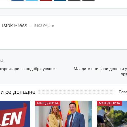
Istok Press
5403 Објави
НА
жарникари со подобри услови
Младите штипјани денес и у
пр
ви се допадне
Пове
МАКЕДОНИЈА
МАКЕДОНИЈА