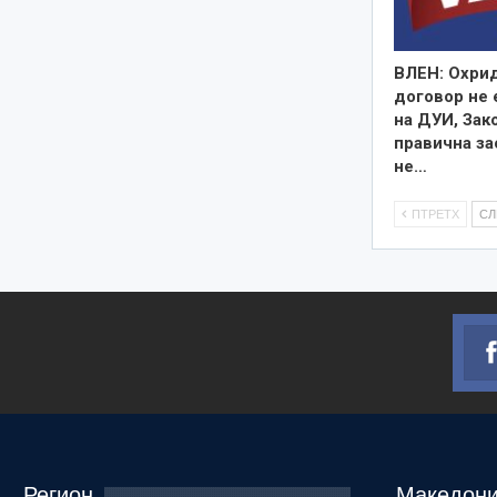
ВЛЕН: Охри
договор не 
на ДУИ, Зак
правична за
не…
ПТРЕТХ
С
Регион
Македони