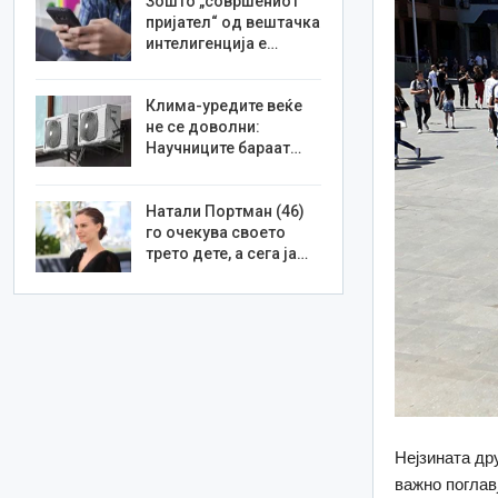
Зошто „совршениот
пријател“ од вештачка
интелигенција е…
Клима-уредите веќе
не се доволни:
Научниците бараат…
Натали Портман (46)
го очекува своето
трето дете, а сега ја…
Нејзината др
важно поглав