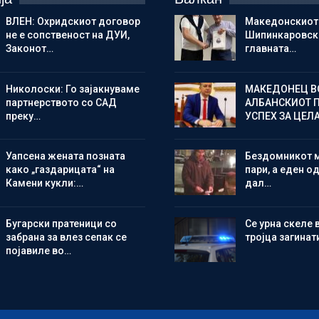
ВЛЕН: Охридскиот договор
Македонскиот
не е сопственост на ДУИ,
Шипинкаровски
Законот…
главната…
Николоски: Го зајакнуваме
МАКЕДОНЕЦ В
партнерството со САД
АЛБАНСКИОТ 
преку…
УСПЕХ ЗА ЦЕЛ
Уапсена жената позната
Бездомникот 
како „газдарицата“ на
пари, а еден од
Камени кукли:…
дал…
Бугарски пратеници со
Се урна скеле 
забрана за влез сепак се
тројца загинат
појавиле во…