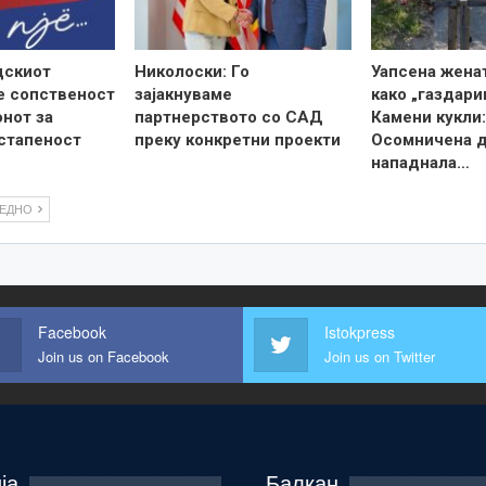
дскиот
Николоски: Го
Уапсена жена
е сопственост
зајакнуваме
како „газдари
онот за
партнерството со САД
Камени кукли:
стапеност
преку конкретни проекти
Осомничена 
нападнала…
ЛЕДНО
Facebook
Istokpress
Join us on Facebook
Join us on Twitter
ја
Балкан