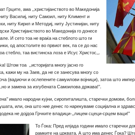
нат Грците, ама ,,христијанството во Македонија
 ниту Василиј, ниту Самоил, ниту Климент и
и, ниту Кирил и Методиј, ниту Јустинијан, ниту
ски Христијанството во Македонија го донесе
вле. И сето тоа не враќа на стеблото што ги
нки, од апостолите во првиот век, па се до нас
тоа стебло, таа вистинска лоза е Исус Христос,,.
ka! Штом тоа ,,историјата многу јасно го
ка, кажи му на Заев, да не се занесува многу со
оча (вадиочи и ослепените самуилови војници), затоа што импер
,но и замена за изгубената Самоилова држава!’’.
мена’’ имало народни кујни, сиропиталишта, старечки домови, бол
душата, или, она што ние денес го нарекуваме социјална и здрав
додека не дојдоа Грчките владици-,,лицем сцеци-срцем ваци!’’
То Ѓока: Пред илјада години имало старечки до
рамките на црквата. А што има денес Ѓока? Шт