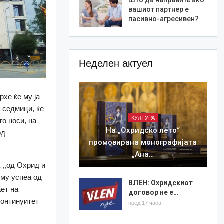
вашиот партнер е
пасивно-агресивен?
Неделен актуел
хе ќе му ја
и седмици, ќе
КУЛТУРА
го носи, на
На „Охридско лето“
од
промовирана монографијата
„Ана…
а ,,од Охрид и
 му успеа од
ВЛЕН: Охридскиот
ет на
договор не е…
континуитет
пред 17 часа