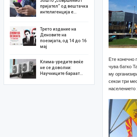
Зошто „совршениот
пријател“ од вештачка
интелигенција е…
Трето издание на
Деновите на
поезијата, од 14 до 16
мај
Ете конечно 
Клима-уредите веќе
чува батко Т
не се доволни:
Научниците бараат…
му организира
секои три ме
населението 