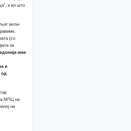
ца”, и во што
аљат вели-
правиме.
ата (со
јата за
едонија има
на и
 од
етар
 на МПЦ на
илеј на