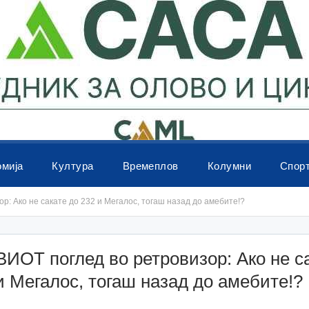
омија
Култура
Времеплов
Колумни
Спор
: Ако не сакате до 232 и Мегалос, тогаш назад до амебите!?
ИОТ поглед во ретровизор: Ако не с
и Мегалос, тогаш назад до амебите!?