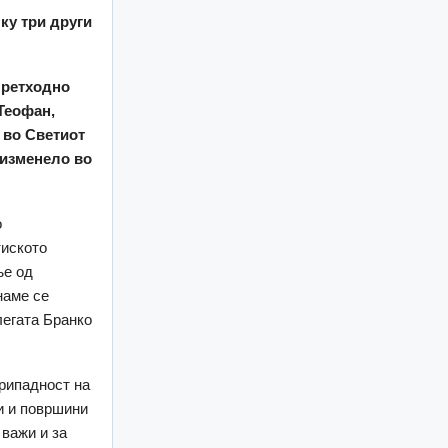
лку три други
Претходно
Теофан,
 во Светиот
 изменело во
о
тиското
ње од
наме се
олегата Бранко
припадност на
ти и површини
 важи и за