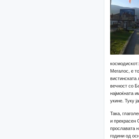
космодискот:
Мегалос, е т
вистинската л
вечност со Бо
најмоќната и
укине. Туку ј
Така, глаголе
и прекрасен 
прославата н
години од ос