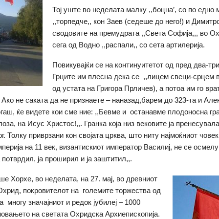
Тој уште во неделата малку ,,боцна’, со по едно
,,торпедче,, кон Заев (седеше до него!) и Димитр
сводовите на премудрата ,,Света Софија,,, во О
сега од Водно ,,распали,, со сета артилерија.
Повикувајќи се на континуитетот од пред два-три
Грците им плесна дека се ,,лицем свеци-срцем в
од устата на Григора Прличев), а потоа им го вра
 Ако не саката да не признаете – наназад,барем до 323-та и Ал
огаш, ќе видете кои сме ние: ,,Бевме и останавме плодоносна гр
оза, на Исус Христос!,,. Гранка која низ вековите ја пренесувал
г. Толку приврзани кон својата црква, што ниту најмоќниот човек
мперија на 11 век, византискиот император Василиј, не се осмелу
а потврдил, ја проширил и ја заштитил,,.
ше Хорхе, во неделата, на 27. мај, во древниот
Охрид, покровителот на големите торжества од
а многу значајниот и редок јубилеј – 1000
новањето на светата Охридска Архиепископија.