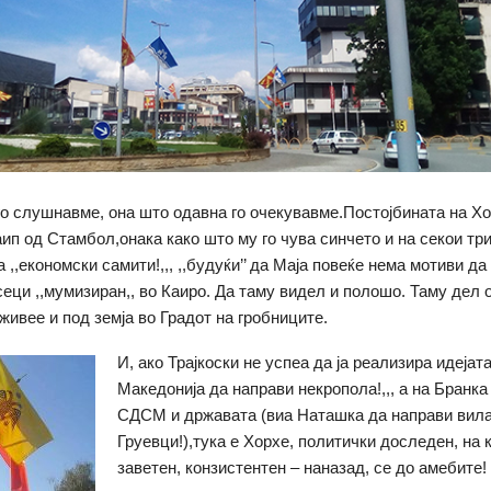
го слушнавме, она што одавна го очекувавме.Постојбината на Хор
аип од Стамбол,онака како што му го чува синчето и на секои тр
 ,,економски самити!,,, ,,будуќи’’ да Маја повеќе нема мотиви да 
сеци ,,мумизиран,, во Каиро. Да таму видел и полошо. Таму дел 
живее и под земја во Градот на гробниците.
И, ако Трајкоски не успеа да ја реализира идејат
Македонија да направи некропола!,,, а на Бранка
СДСМ и државата (виа Наташка да направи вила
Груевци!),тука е Хорхе, политички доследен, на 
заветен, конзистентен – наназад, се до амебите!