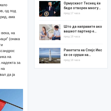
Ормускиот Теснец ќе
 мало
биде отворен многу…
ов, од под
пред 17 часа
хрид, ама
Што да направите ако
вашиот партнер е…
 века, на
пред 18 часа
аци” (онака
ти
Ракетата на Спејс Икс
ександрос
ќе се сруши на…
анка на
пред 18 часа
а надежта за
 на
вал да ја