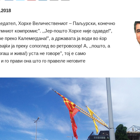
.2018
едател, Хорхе Величествениот – Паљурски, конечно
умниот компромис”. ,,Јер-пошто Хорхе није одавде!”,
ве преко Калемегдана!”, а државата ја води во ќор
ајќи ја преку сопоглед во ретровозор! А, ,,пошто, а
гаш и жива!) уста не говоре’’, тој е само
 и го прави она што го правеле неговите
!