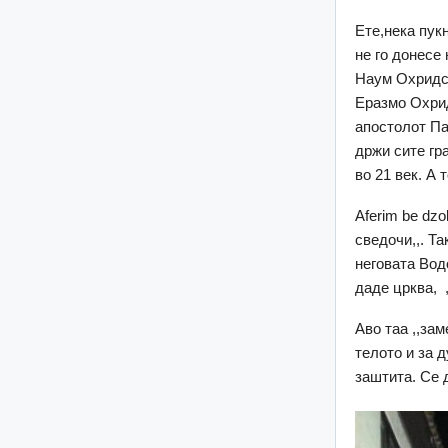
Ете,нека пук
не го донесе
Наум Охридск
Еразмо Охрид
апостолот Па
држи сите гра
во 21 век. А 
Aferim be dzo
сведочи,,. Та
неговата Вод
даде црква, ,
Аво таа ,,за
телото и за 
заштита. Се 