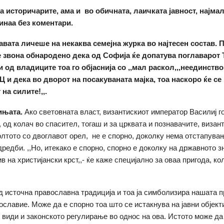
на историчарите, ама и во обичната, лаичката јавност, најма
инаа без коментари.
авата личеше на некаква семејна журка во најтесен состав. 
е звона обнародено дека од Софија ќе допатува поглаварот 
и од владиците тоа го објаснија со
,,
мал раскол
,,
,неединство
 и дека во дворот на посакуваната мајка, тоа наскоро ќе се
 на силите
!,,
.
ињата.
Ако световната власт, византискиот император Василиј г
, од колач во спасител, тогаш и за црквата и познавачите, визан
олтото со двоглавот орел, не е спорно, доколку нема отстапува
дредби. ,,Но, итекако е спорно, спорно е доколку на државното з
в на христијански крст,,- ќе каже специјално за оваа пригода, к
од источна православна традиција и тоа ја симболизира нашата 
ославие. Може да е спорно тоа што се истакнува на јавни објек
е види и законското регулирање во однос на ова. Истото може да