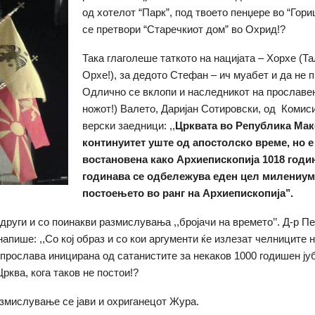
од хотелот “Парк”, под твоето пенџере во “Гори
се претвори “Старечкиот дом” во Охрид!?
Така глаголеше таткото на нацијата – Хорхе (Т
Орхе!), за дедото Стефан – ич муабет и да не 
Oдлично се вклопи и наследникот на прославен
ножот!) Валето, Даријан Сотировски, од Комиси
верски заедници: ,,
Црквата во Република Мак
континуитет уште од апостолско време, но е
востановена како Архиепископија 1018 годи
годинава се одбележува еден цел милениум
постоењето во ранг на Архиепископијa’’.
одруги и со поинакви размислувања ,,бројачи на времетo’’. Д-р П
напише: ,,Со кој образ и со кои аргументи ќе излезат челниците
прослава иницирана од сатанистите за некаков 1000 годишен јуб
рква, кога таков не постои!?
змислување се јави и охриганецот Жура.