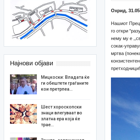
Oхрид, 31.05
Нашиот Прец
го откри “раз
нему му е ,,с
сокак-управув
мртва (понеко
конзистентен
Најнови објави
претходници
Мицкоски: Владата ќе
ги обештети граѓаните
кои претрпеа…
Шест хороскопски
знаци влегуваат во
златна ера која ќе
трае…