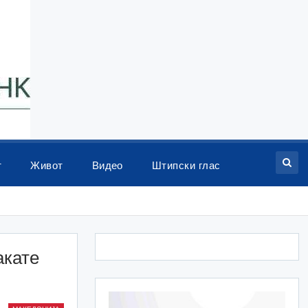
т
Живот
Видео
Штипски глас
акате