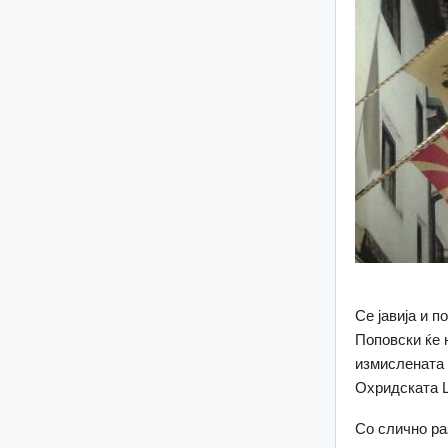
Се јавија и п
Поповски ќе 
измислената 
Охридската Ц
Со слично ра