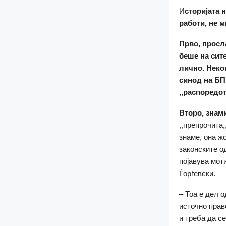
И
сторијата 
работи, не м
Прво, просл
беше на сит
лично. Неко
синод на БПЦ
,,
распоредот
Второ,
знам
,,препрочита,
знаме, она ж
законските о
појавува моти
Ѓорѓевски.
– Тоа е дел 
источно прав
и треба да с