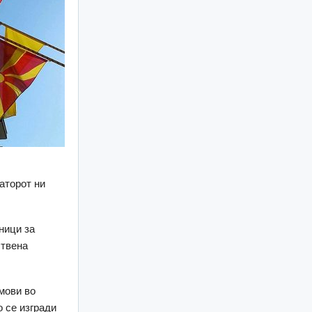
аторот ни
ници за
ствена
мови во
о се изгради