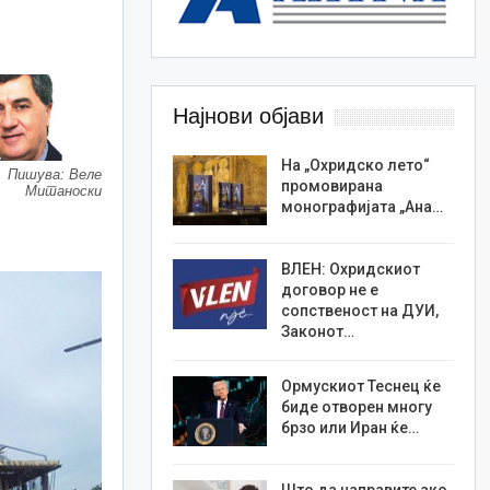
Најнови објави
На „Охридско лето“
Пишува: Веле
промовирана
Митаноски
монографијата „Ана…
ВЛЕН: Охридскиот
договор не е
сопственост на ДУИ,
Законот…
Ормускиот Теснец ќе
биде отворен многу
брзо или Иран ќе…
Што да направите ако