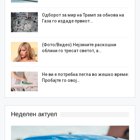
Одборот за мир на Трамп за обнова на
Газа го издаде првиот…
(Фото/Видео) Нејзините раскошни
облини го тресат светот, а…
Не ви е потребна пегла во жешко време:
Пробајте го овој…
Неделен актуел