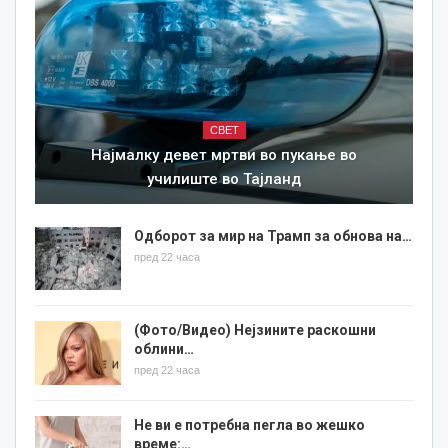
СВЕТ
Најмалку девет мртви во пукање во
училиште во Тајланд
Одборот за мир на Трамп за обнова на…
пред 22 часа
(Фото/Видео) Нејзините раскошни
облини…
пред 22 часа
Не ви е потребна пегла во жешко
време:…