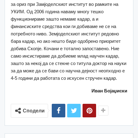
за ориз при Замјоделскиот институт во рамките на
УКИМ. Од 2006 година наваму многу тешко
функционираме зашто немаме кадар, а и
финансиските средства кои ги добиваме не се на
потребното ниво. Земјоделскиот институт редовно
бара кадар, но ако нешто биде одобрено приоритет
добива Скопје. Кочани е тотално запоставено. Ние
само инсистираме да добиеме млад научен кадар,
зашто за некој да се стекне со титула доктор на науки
за да може да се бави со научна дејност неопходно е
4-5 години да работата со искусен стручен кадар.
Иван Бојаџиски
Сподели