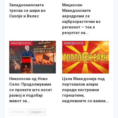
Западнонилската
Мицкоски:
треска се шири во
Македонските
Скопје и Велес
аеродроми се
најбрзорастечки во
регионот – тоа е
резултат на…
МАКЕДОНИЈА
МАКЕДОНИЈА
Николоски од Ново
Цела Македонија под
Село: Продолжуваме
портокалов аларм
со проекти што носат
поради екстремни
развој и подобар
горештини,
живот за…
надлежните со важни…
ПТРЕТХ
СЛЕДНО