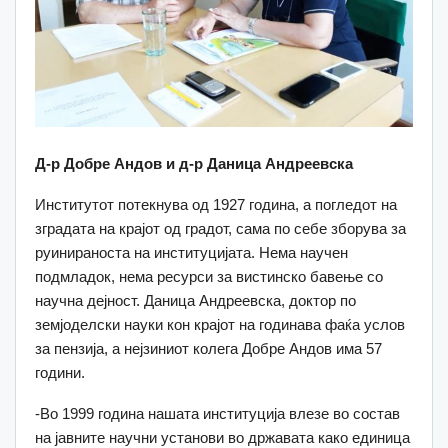
Д-р Добре Андов и д-р Даница Андреевска
Институтот потекнува од 1927 година, а погледот на
зградата на крајот од градот, сама по себе зборува за
руинираноста на институцијата. Нема научен
подмладок, нема ресурси за вистинско бавење со
научна дејност. Даница Андреевска, доктор по
земјоделски науки кон крајот на годинава фаќа услов
за пензија, а нејзиниот колега Добре Андов има 57
години.
-Во 1999 година нашата институција влезе во состав
на јавните научни установи во државата како единица