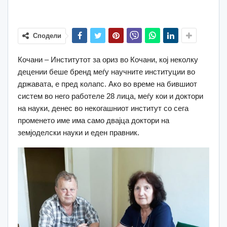
Сподели
Кочани – Институтот за ориз во Кочани, кој неколку
децении беше бренд меѓу научните институции во
државата, е пред колапс. Ако во време на бившиот
систем во него работеле 28 лица, меѓу кои и доктори
на науки, денес во некогашниот институт со сега
променето име има само двајца доктори на
земјоделски науки и еден правник.