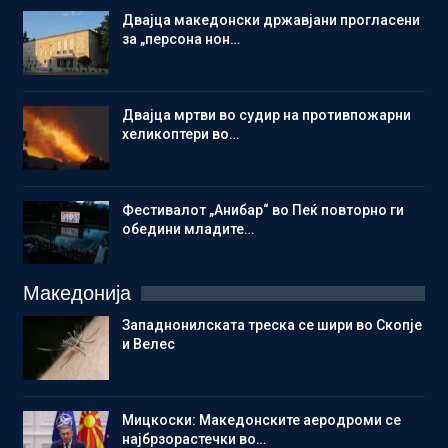
Двајца македонски државјани прогласени
за „персона нон…
Двајца мртви во судир на противпожарни
хеликоптери во…
Фестивалот „Анибар“ во Пеќ повторно ги
обедини младите…
Македонија
Западнонилската треска се шири во Скопје
и Велес
Мицкоски: Македонските аеродроми се
најбрзорастечки во…