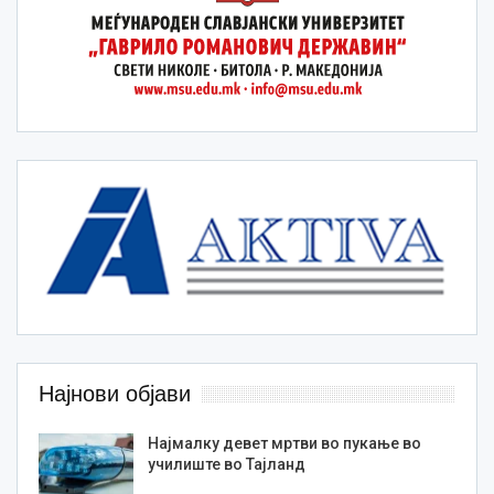
Најнови објави
Најмалку девет мртви во пукање во
училиште во Тајланд