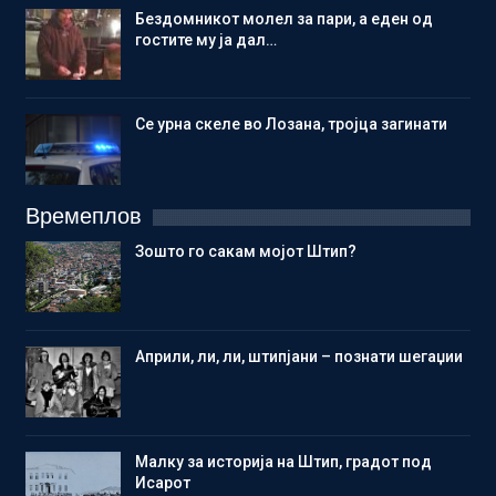
Бездомникот молел за пари, а еден од
гостите му ја дал…
Се урна скеле во Лозана, тројца загинати
Времеплов
Зошто го сакам мојот Штип?
Aприли, ли, ли, штипјани – познати шегаџии
Малку за историја на Штип, градот под
Исарот