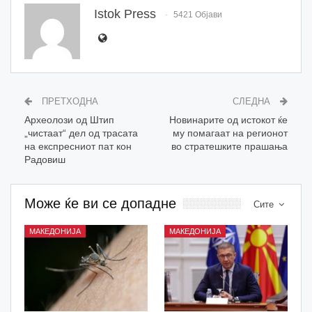
Istok Press
5421 Објави
ПРЕТХОДНА
СЛЕДНА
Археолози од Штип
Новинарите од истокот ќе
„чистаат“ дел од трасата
му помагаат на регионот
на експресниот пат кон
во стратешките прашања
Радовиш
Може ќе ви се допадне
Сите
МАКЕДОНИЈА
МАКЕДОНИЈА