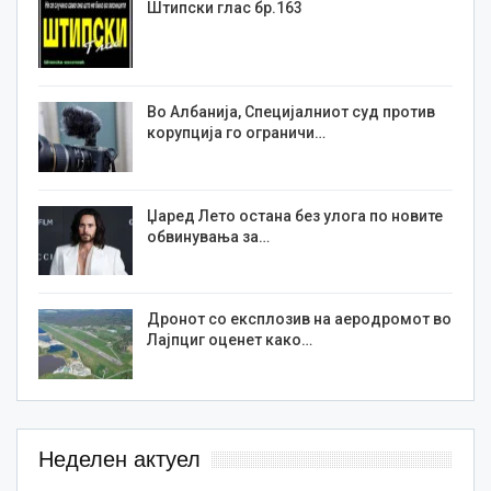
Штипски глас бр.163
Во Албанија, Специјалниот суд против
корупција го ограничи…
Џаред Лето остана без улога по новите
обвинувања за…
Дронот со експлозив на аеродромот во
Лајпциг оценет како…
Неделен актуел