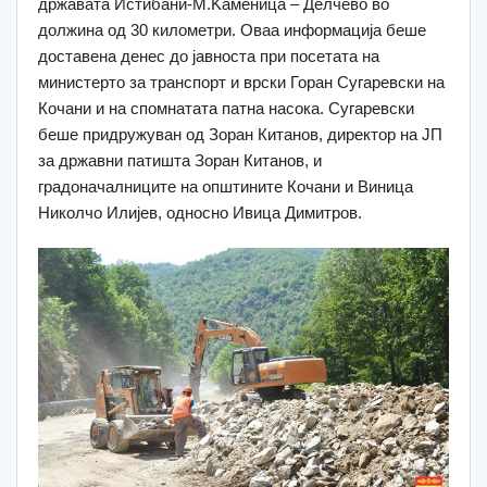
државата Истибани-M.Kaменица – Делчево во
должина од 30 километри. Оваа информација беше
доставена денес до јавноста при посетата на
министерто за транспорт и врски Горан Сугаревски на
Кочани и на спомнатата патна насока. Сугаревски
беше придружуван од Зоран Китанов, директор на ЈП
за државни патишта Зоран Китанов, и
градоначалниците на општините Кочани и Виница
Николчо Илијев, односно Ивица Димитров.