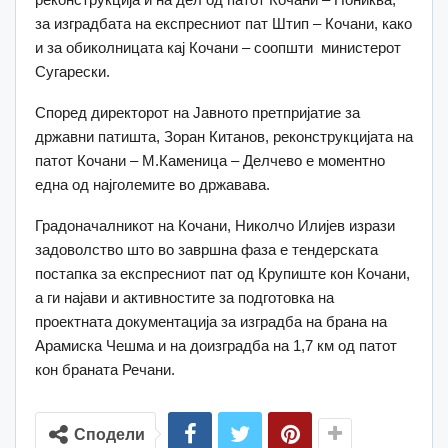
за изградбата на експресниот пат Штип – Кочани, како
и за обиколницата кај Кочани – соопшти министерот
Сугарески.
Според директорот на Јавното претпријатие за
државни патишта, Зоран Китанов, реконструкцијата на
патот Кочани – М.Каменица – Делчево е моментно
една од најголемите во државава.
Градоначалникот на Кочани, Николчо Илијев изрази
задоволство што во завршна фаза е тендерската
постапка за експресниот пат од Крупиште кон Кочани,
а ги најави и активностите за подготовка на
проектната документација за изградба на брана на
Арамиска Чешма и на доизградба на 1,7 км од патот
кон браната Речани.
Сподели