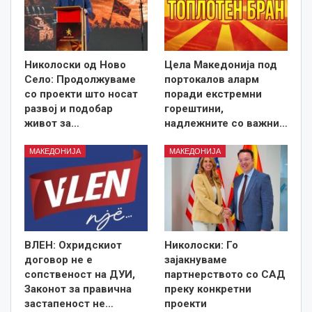
Николоски од Ново
Цела Македонија под
Село: Продолжуваме
портокалов аларм
со проекти што носат
поради екстремни
развој и подобар
горештини,
живот за…
надлежните со важни…
МАКЕДОНИЈА
МАКЕДОНИЈА
ВЛЕН: Охридскиот
Николоски: Го
договор не е
зајакнуваме
сопственост на ДУИ,
партнерството со САД
Законот за правична
преку конкретни
застапеност не…
проекти