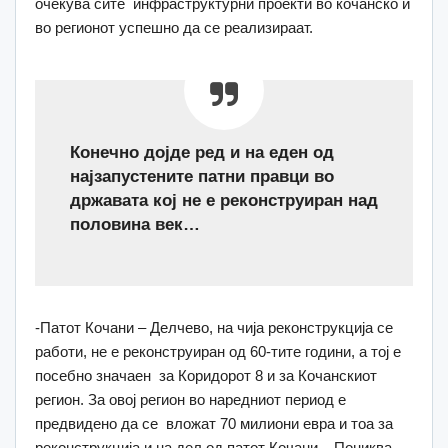
очекува сите инфраструктурни проекти во кочанско и
во регионот успешно да се реализираат.
Конечно дојде ред и на еден од
најзапустените патни правци во
државата кој не е реконструиран над
половина век…
-Патот Кочани – Делчево, на чија реконструкција се
работи, не е реконструиран од 60-тите години, а тој е
посебно значаен за Коридорот 8 и за Кочанскиот
регион. За овој регион во наредниот период е
предвидено да се вложат 70 милиони евра и тоа за
реконструкција и на дел од патот Кочани – Пониква,