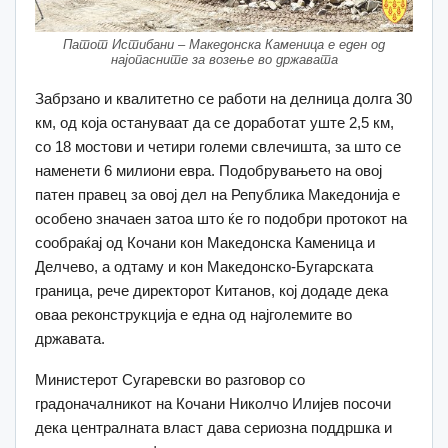
Патот Истибани – Македонска Каменица е еден од
најопасните за возење во државата
Забрзано и квалитетно се работи на делница долга 30
км, од која остануваат да се доработат уште 2,5 км,
со 18 мостови и четири големи свлечишта, за што се
наменети 6 милиони евра. Подобрувањето на овој
патен правец за овој дел на Република Македонија е
особено значаен затоа што ќе го подобри протокот на
сообраќај од Кочани кон Македонска Каменица и
Делчево, а одтаму и кон Македонско-Бугарската
граница, рече директорот Китанов, кој додаде дека
оваа реконструкција е една од најголемите во
државата.
Министерот Сугаревски во разговор со
градоначалникот на Кочани Николчо Илијев посочи
дека централната власт дава сериозна поддршка и