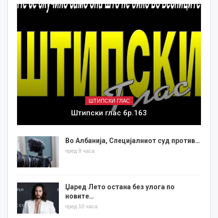
ШТИПСКИ ГЛАС
Штипски глас бр.163
Во Албанија, Специјалниот суд против…
пред 9 часа
Џаред Лето остана без улога по
новите…
пред 10 часа