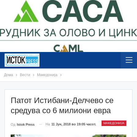
Дома
Вести
Македонија
Патот Истибани-Делчево се
средува со 6 милиони евра
МАКЕДОНИЈА
На
11 Јун, 2018 во 19:05 часот.
Од
Istok Press