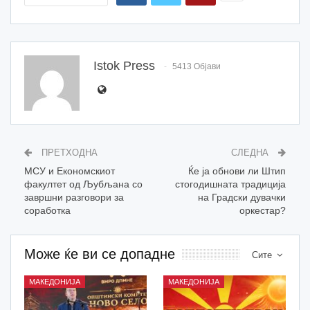
Istok Press
5413 Објави
ПРЕТХОДНА
СЛЕДНА
МСУ и Економскиот
Ќе ја обнови ли Штип
факултет од Љубљана со
стогодишната традиција
завршни разговори за
на Градски дувачки
соработка
оркестар?
Може ќе ви се допадне
Сите
МАКЕДОНИЈА
МАКЕДОНИЈА