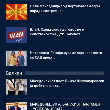
Цела Македонија под портокалов аларм
поради екстремни…
ВЛЕН: Охридскиот договор не е
сопственост на ДУИ, Законот…
Николоски: Го зајакнуваме партнерството
со САД преку…
Балкан
Македонскиот поет Димче Шипинкаровски
ја доби главната…
МАКЕДОНЕЦ ВО АЛБАНСКИОТ ПАРЛАМЕНТ
– УСПЕХ ЗА ЦЕЛАТА…