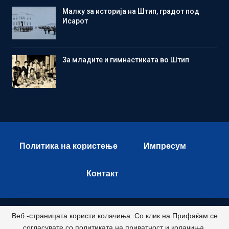
Малку за историја на Штип, градот под
Исарот
Зa младите и гимнастиката во Штип
Политика на користење
Импресум
Контакт
Веб -страницата користи колачиња. Со клик на Прифаќам се
© 2026 - Istok Press. All Rights Reserved.
согласувате со политиката на приватност и колачиња.