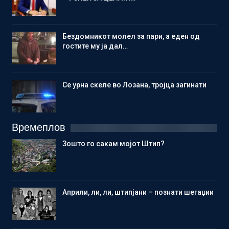
Бездомникот молел за пари, а еден од
гостите му ја дал…
Се урна скеле во Лозана, тројца загинати
Времеплов
Зошто го сакам мојот Штип?
Aприли, ли, ли, штипјани – познати шегаџии