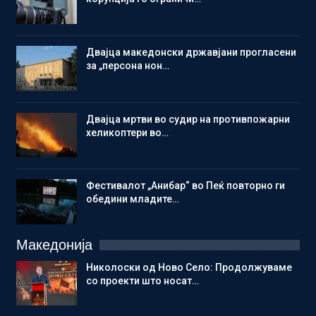
Двајца македонски државјани прогласени
за „персона нон…
Двајца мртви во судир на противпожарни
хеликоптери во…
Фестивалот „Анибар“ во Пеќ повторно ги
обедини младите…
Македонија
Николоски од Ново Село: Продолжуваме
со проекти што носат…