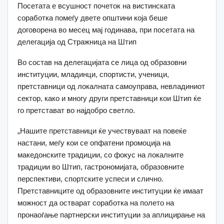
Посетата е всушност почеток на вистинската
соработка помеѓу двете општини која беше
договорена во месец мај годинава, при посетата на
делегација од Стражница на Штип
Во состав на делегацијата се лица од образовни
институции, младинци, спортисти, ученици,
претставници од локалната самоуправа, невладиниот
сектор, како и многу други претставници кои Штип ќе
го претстават во најдобро светло.
„Нашите претставници ќе учествуваат на повеќе
настани, меѓу кои се опфатени промоција на
македонските традиции, со фокус на локалните
традиции во Штип, гастрономијата, образовните
перспективи, спортските успеси и слично.
Претставниците од образовните институции ќе имаат
можност да остварат соработка на полето на
пронаоѓање партнерски институции за аплицирање на