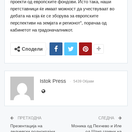
проекти од европските фондови. Исто така, наши
претставници ќе имаат можност да учествуваат во
дебата на која ќе се зборува за европските
перспективи на земјата и регионот“, порачаа од
кабинетот на градоначалникот.
Сподели
Istok Press
5439 Објави
ПРЕТХОДНА
СЛЕДНА
Презентација на
Моника од Пехчево и Иле
делчевски роднокрајни
од Штип главни на