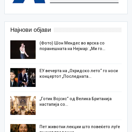
Најнови објави
(Фото) Шон Мендес во врска со
поранешната на Нејмар: „Ми го…
ЕУ вечерта на „Охридско лето“ го носи
концертот „Последната…
„Готик Војсис“ од Велика Британија
настапија со…
Пет животни лекции што повеќето луѓе