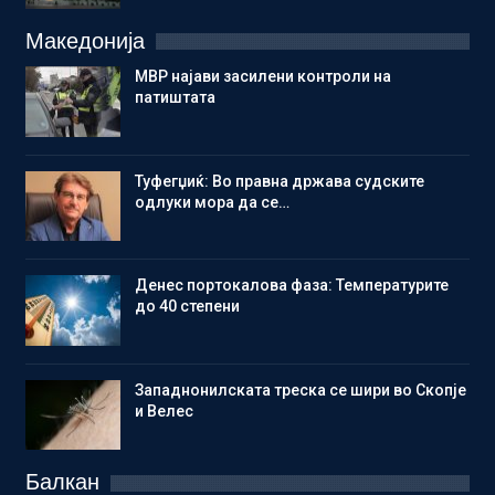
Македонија
МВР најави засилени контроли на
патиштата
Туфегџиќ: Во правна држава судските
одлуки мора да се…
Денес портокалова фаза: Температурите
до 40 степени
Западнонилската треска се шири во Скопје
и Велес
Балкан