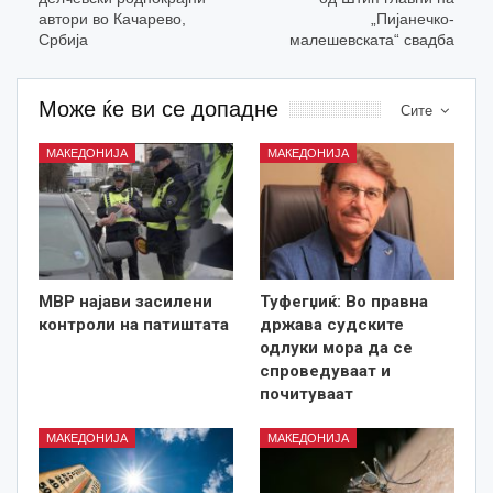
автори во Качарево,
„Пијанечко-
Србија
малешевската“ свадба
Може ќе ви се допадне
Сите
МАКЕДОНИЈА
МАКЕДОНИЈА
МВР најави засилени
Туфегџиќ: Во правна
контроли на патиштата
држава судските
одлуки мора да се
спроведуваат и
почитуваат
МАКЕДОНИЈА
МАКЕДОНИЈА