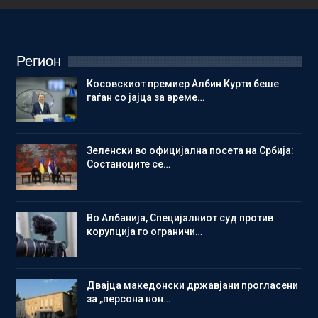
Регион
Косовскиот премиер Албин Курти беше
гаѓан со јајца за време…
Зеленски во официјална посета на Србија:
Состаноците се…
Во Албанија, Специјалниот суд против
корупција го ограничи…
Двајца македонски државјани прогласени
за „персона нон…