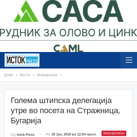
Дома
Вести
Македонија
Голема штипска делегација
утре во посета на Стражница,
Бугарија
МАКЕДОНИЈА
На
18 Јун, 2018 во 12:04 часот.
Од
Istok Press