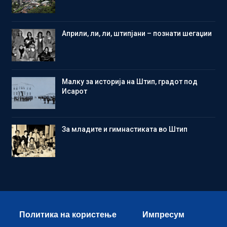
Aприли, ли, ли, штипјани – познати шегаџии
Малку за историја на Штип, градот под
Исарот
Зa младите и гимнастиката во Штип
Политика на користење
Импресум