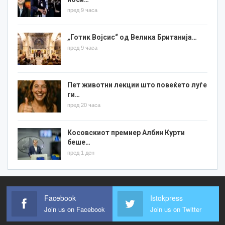
пред 9 часа
„Готик Војсис“ од Велика Британија…
пред 9 часа
Пет животни лекции што повеќето луѓе
ги…
пред 20 часа
Косовскиот премиер Албин Курти
беше…
пред 1 ден
Facebook
Istokpress
Join us on Facebook
Join us on Twitter