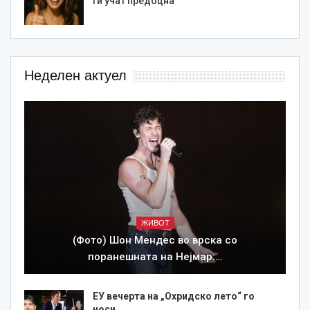
ги учат предоцна
Неделен актуел
ЖИВОТ
(Фото) Шон Мендес во врска со
поранешната на Нејмар:…
ЕУ вечерта на „Охридско лето“ го
носи…