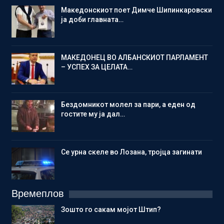
Македонскиот поет Димче Шипинкаровски
ја доби главната…
МАКЕДОНЕЦ ВО АЛБАНСКИОТ ПАРЛАМЕНТ
– УСПЕХ ЗА ЦЕЛАТА…
Бездомникот молел за пари, а еден од
гостите му ја дал…
Се урна скеле во Лозана, тројца загинати
Времеплов
Зошто го сакам мојот Штип?